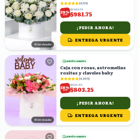
(
4,719
)
$1382.75
%
29
$981.75
OFF
¡PEDIR AHORA!
ENTREGA URGENTE
19
viendo
ENVÍO GRATIS
Caja con rosas, astromelias
rositas y claveles baby
(
4,409
)
$1115.63
%
28
$803.25
OFF
¡PEDIR AHORA!
ENTREGA URGENTE
19
viendo
ENVÍO GRATIS