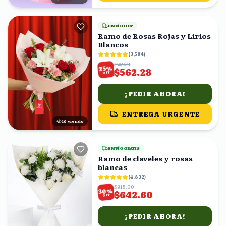
ENVÍO HOY
Ramo de Rosas Rojas y Lirios
Blancos
(
3,584
)
$749.71
%
25
$562.28
OFF
¡PEDIR AHORA!
ENTREGA URGENTE
15
viendo
ENVÍO GRATIS
Ramo de claveles y rosas
blancas
(
4,832
)
$918.00
%
30
$642.60
OFF
¡PEDIR AHORA!