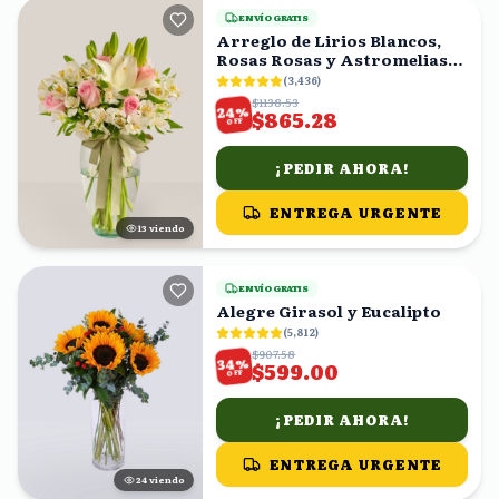
ENVÍO GRATIS
Arreglo de Lirios Blancos,
Rosas Rosas y Astromelias
en Florero
(
3,436
)
$1138.53
%
24
$865.28
OFF
¡PEDIR AHORA!
ENTREGA URGENTE
14
viendo
ENVÍO GRATIS
Alegre Girasol y Eucalipto
(
5,812
)
$907.58
%
34
$599.00
OFF
¡PEDIR AHORA!
ENTREGA URGENTE
24
viendo