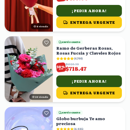
¡PEDIR AHORA!
ENTREGA URGENTE
8
viendo
ENVÍO GRATIS
Ramo de Gerberas Rosas,
Rosas Fucsia y Claveles Rojos
(
4,766
)
$1026.39
%
30
$718.47
OFF
¡PEDIR AHORA!
ENTREGA URGENTE
21
viendo
ENVÍO GRATIS
Globo burbuja Te amo
preciosa
(
4,925
)