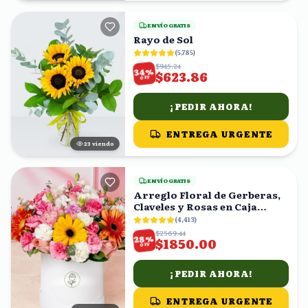
ENVÍO GRATIS
Rayo de Sol
(
5,785
)
$945.24
%
34
$623.86
OFF
¡PEDIR AHORA!
ENTREGA URGENTE
22
viendo
ENVÍO GRATIS
Arreglo Floral de Gerberas,
Claveles y Rosas en Caja
Blanca
(
4,413
)
$2569.44
%
28
$1850.00
OFF
¡PEDIR AHORA!
ENTREGA URGENTE