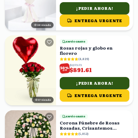
¡PEDIR AHORA!
ENTREGA URGENTE
19
viendo
ENVÍO GRATIS
Rosas rojas y globo en
florero
(
4,829
)
$1273.73
%
30
$891.61
OFF
¡PEDIR AHORA!
ENTREGA URGENTE
16
viendo
ENVÍO GRATIS
Corona Fúnebre de Rosas
Rosadas, Crisantemos
Amarillos y Follaje
(
5,052
)