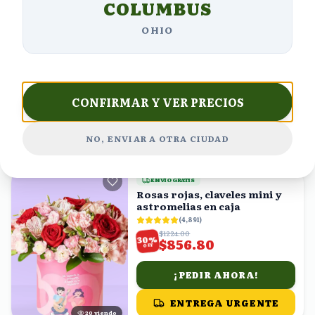
COLUMBUS
ENVÍO GRATIS
Ramo Buchón de 100 Rosas
OHIO
Rojas con Eucalipto
(
3,798
)
$3108.11
%
26
$2300.00
OFF
CONFIRMAR Y VER PRECIOS
¡PEDIR AHORA!
ENTREGA URGENTE
NO, ENVIAR A OTRA CIUDAD
15
viendo
ENVÍO GRATIS
Rosas rojas, claveles mini y
astromelias en caja
(
4,891
)
$1224.00
%
30
$856.80
OFF
¡PEDIR AHORA!
ENTREGA URGENTE
20
viendo