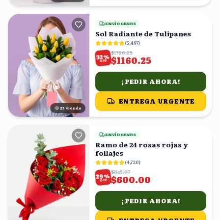
ENVÍO GRATIS
Sol Radiante de Tulipanes
(
5,497
)
$1706.25
%
32
$1160.25
OFF
¡PEDIR AHORA!
ENTREGA URGENTE
22
viendo
ENVÍO GRATIS
Ramo de 24 rosas rojas y
follajes
(
4,720
)
$845.07
%
29
$600.00
OFF
¡PEDIR AHORA!