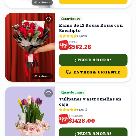
19
viendo
ENVÍO HOY
Ramo de 12 Rosas Rojas con
Eucalipto
(
3,697
)
$749.71
%
25
$562.28
OFF
¡PEDIR AHORA!
ENTREGA URGENTE
15
viendo
ENVÍO GRATIS
Tulipanes y astromelias en
caja
(
4,959
)
$2040.00
%
30
$1428.00
OFF
¡PEDIR AHORA!