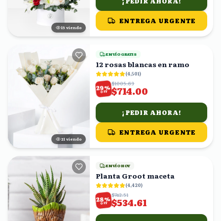
¡PEDIR AHORA!
ENTREGA URGENTE
16
viendo
ENVÍO GRATIS
12 rosas blancas en ramo
(
4,501
)
$1005.63
%
29
$714.00
OFF
¡PEDIR AHORA!
ENTREGA URGENTE
20
viendo
ENVÍO HOY
Planta Groot maceta
(
4,420
)
$742.51
%
28
$534.61
OFF