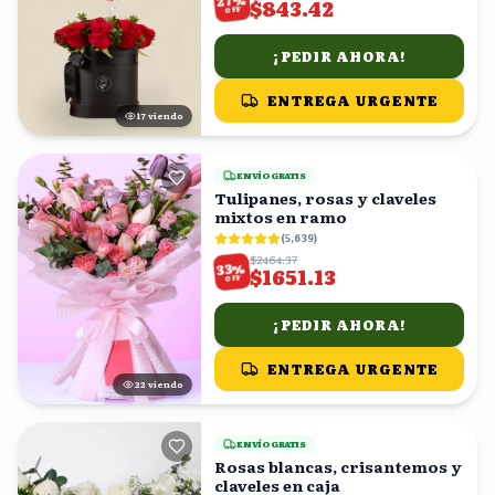
27
$843.42
OFF
¡PEDIR AHORA!
ENTREGA URGENTE
18
viendo
ENVÍO GRATIS
Tulipanes, rosas y claveles
mixtos en ramo
(
5,639
)
$2464.37
%
33
$1651.13
OFF
¡PEDIR AHORA!
ENTREGA URGENTE
22
viendo
ENVÍO GRATIS
Rosas blancas, crisantemos y
claveles en caja