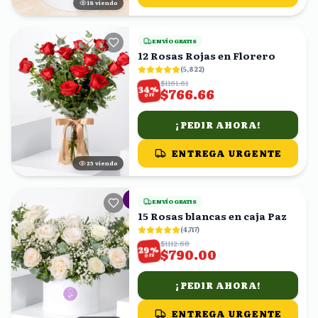
18
viendo
ENVÍO GRATIS
12 Rosas Rojas en Florero
(
5,822
)
$1161.61
%
34
$766.66
OFF
¡PEDIR AHORA!
ENTREGA URGENTE
24
viendo
ENVÍO GRATIS
15 Rosas blancas en caja Paz
(
4,717
)
$1112.68
%
29
$790.00
OFF
¡PEDIR AHORA!
ENTREGA URGENTE