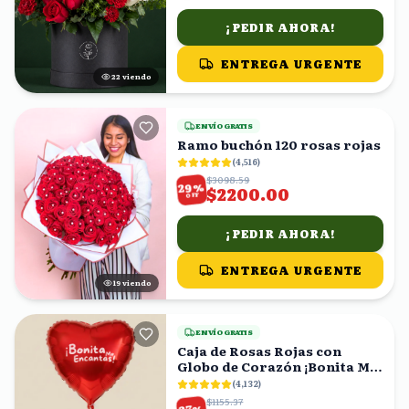
¡PEDIR AHORA!
ENTREGA URGENTE
21
viendo
ENVÍO GRATIS
Ramo buchón 120 rosas rojas
(
4,516
)
$3098.59
%
29
$2200.00
OFF
¡PEDIR AHORA!
ENTREGA URGENTE
19
viendo
ENVÍO GRATIS
Caja de Rosas Rojas con
Globo de Corazón ¡Bonita Me
Encantas!
(
4,132
)
$1155.37
%