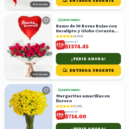
ENTREGA URGENTE
20
viendo
ENVÍO GRATIS
Ramo de 36 Rosas Rojas con
Eucalipto y Globo Corazón
'Bonita Me Encantas!'
(
4,056
)
$1882.81
%
27
$1374.45
OFF
¡PEDIR AHORA!
ENTREGA URGENTE
16
viendo
ENVÍO GRATIS
Margaritas amarillas en
florero
(
5,565
)
$1065.67
%
33
$714.00
OFF
¡PEDIR AHORA!