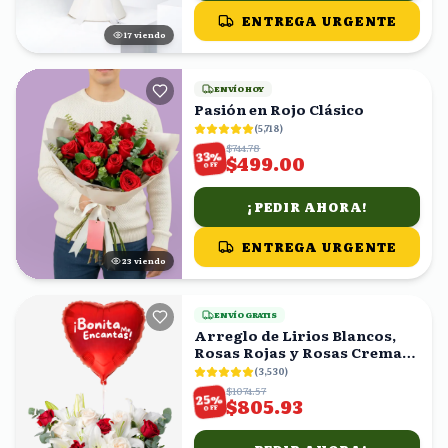
ENTREGA URGENTE
18
viendo
ENVÍO HOY
Pasión en Rojo Clásico
(
5,718
)
$744.78
%
33
$499.00
OFF
¡PEDIR AHORA!
ENTREGA URGENTE
22
viendo
ENVÍO GRATIS
Arreglo de Lirios Blancos,
Rosas Rojas y Rosas Crema
en Caja con Globo
(
3,530
)
$1074.57
%
25
$805.93
OFF