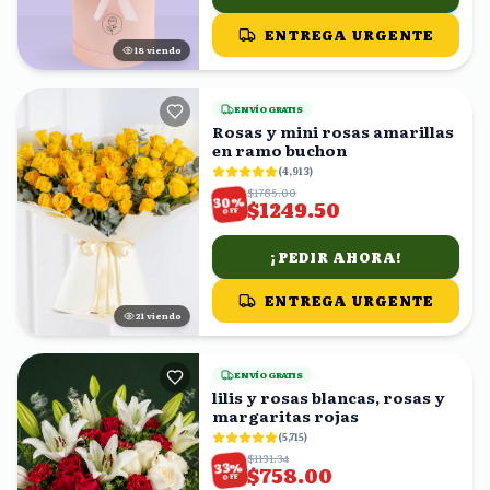
ENTREGA URGENTE
18
viendo
ENVÍO GRATIS
Rosas y mini rosas amarillas
en ramo buchon
(
4,913
)
$1785.00
%
30
$1249.50
OFF
¡PEDIR AHORA!
ENTREGA URGENTE
21
viendo
ENVÍO GRATIS
lilis y rosas blancas, rosas y
margaritas rojas
(
5,715
)
$1131.34
%
33
$758.00
OFF