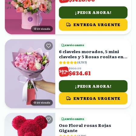
¡PEDIR AHORA!
ENTREGA URGENTE
24
viendo
ENVÍO GRATIS
6 claveles morados, 5 mini
claveles y 5 Rosas rositas en
ramo
(
4,783
)
$906.59
%
30
$634.61
OFF
¡PEDIR AHORA!
ENTREGA URGENTE
21
viendo
ENVÍO GRATIS
Oso Floral rosas Rojas
Gigante