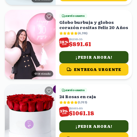
ENVÍO GRATIS
Globo burbuja y globos
corazón rositas Feliz 20 Años
(
4,391
)
$1238.35
%
28
$891.61
OFF
¡PEDIR AHORA!
ENTREGA URGENTE
18
viendo
ENVÍO GRATIS
24 Rosas en caja
(
5,703
)
$1583.85
%
33
$1061.18
OFF
¡PEDIR AHORA!