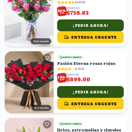
(
4,893
)
$1083.76
%
30
$758.63
OFF
¡PEDIR AHORA!
ENTREGA URGENTE
19
viendo
ENVÍO GRATIS
Pasión Eterna rosas rojas
(
1,056
)
$1057.65
%
15
$899.00
OFF
¡PEDIR AHORA!
ENTREGA URGENTE
3
viendo
ENVÍO GRATIS
lirios, astromelias y claveles