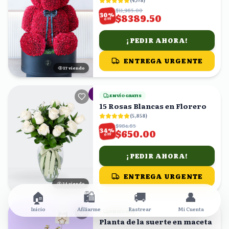
(
4,778
)
$11,985.00
%
30
$8389.50
OFF
¡PEDIR AHORA!
ENTREGA URGENTE
16
viendo
ENVÍO GRATIS
15 Rosas Blancas en Florero
(
5,858
)
$984.85
%
34
$650.00
OFF
¡PEDIR AHORA!
ENTREGA URGENTE
25
viendo
🏠
🛍️
🚚
👤
Inicio
Afiliarme
Rastrear
Mi Cuenta
ENVÍO HOY
Planta de la suerte en maceta