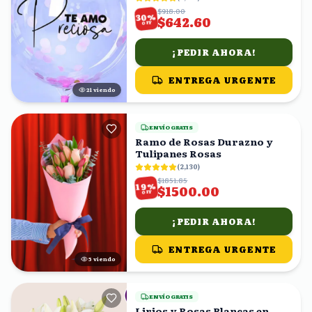
$918.00
%
30
$642.60
OFF
¡PEDIR AHORA!
ENTREGA URGENTE
22
viendo
ENVÍO GRATIS
Ramo de Rosas Durazno y
Tulipanes Rosas
(
2,130
)
$1851.85
%
19
$1500.00
OFF
¡PEDIR AHORA!
ENTREGA URGENTE
4
viendo
ENVÍO GRATIS
Lirios y Rosas Blancas en