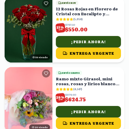
ENVÍO HOY
12 Rosas Rojas en Florero de
Cristal con Eucalipto y
Gypsophila
(
5,056
)
$797.10
%
31
$550.00
OFF
¡PEDIR AHORA!
ENTREGA URGENTE
17
viendo
ENVÍO GRATIS
Ramo mixto Girasol, mini
rosas, rosas y lirios blancos
en ramo
(
4,547
)
$879.93
%
29
$624.75
OFF
¡PEDIR AHORA!
ENTREGA URGENTE
20
viendo