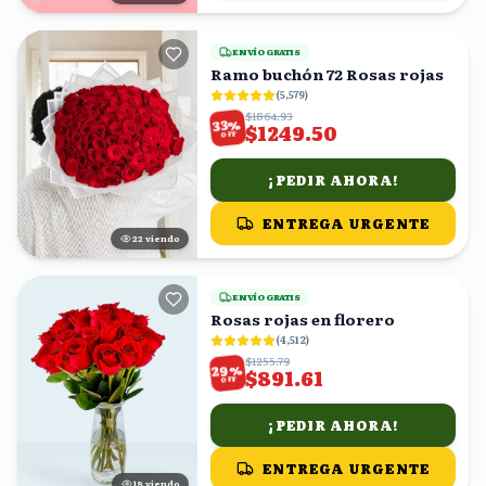
ENVÍO GRATIS
Ramo buchón 72 Rosas rojas
(
5,579
)
$1864.93
%
33
$1249.50
OFF
¡PEDIR AHORA!
ENTREGA URGENTE
22
viendo
ENVÍO GRATIS
Rosas rojas en florero
(
4,512
)
$1255.79
%
29
$891.61
OFF
¡PEDIR AHORA!
ENTREGA URGENTE
17
viendo