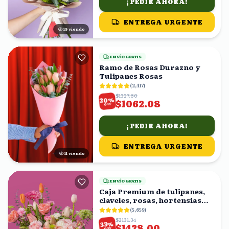
¡PEDIR AHORA!
ENTREGA URGENTE
18
viendo
ENVÍO GRATIS
Ramo de Rosas Durazno y
Tulipanes Rosas
(
2,417
)
$1327.60
%
20
$1062.08
OFF
¡PEDIR AHORA!
ENTREGA URGENTE
10
viendo
ENVÍO GRATIS
Caja Premium de tulipanes,
claveles, rosas, hortensias
rositas
(
5,659
)
$2131.34
%
33
$1428.00
OFF