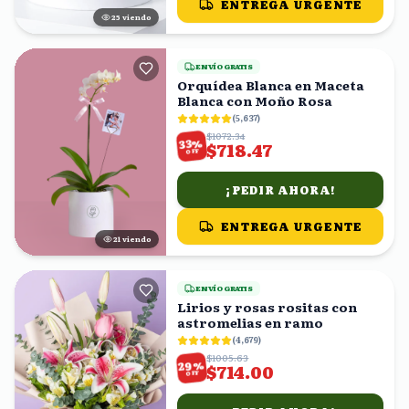
ENTREGA URGENTE
25
viendo
ENVÍO GRATIS
Orquídea Blanca en Maceta
Blanca con Moño Rosa
(
5,637
)
$1072.34
%
33
$718.47
OFF
¡PEDIR AHORA!
ENTREGA URGENTE
20
viendo
ENVÍO GRATIS
Lirios y rosas rositas con
astromelias en ramo
(
4,679
)
$1005.63
%
29
$714.00
OFF