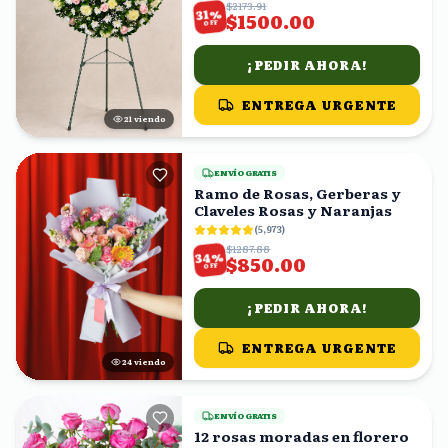
$2173.91
%
31
$1500.00
OFF
¡PEDIR AHORA!
ENTREGA URGENTE
20
viendo
ENVÍO GRATIS
Ramo de Rosas, Gerberas y
Claveles Rosas y Naranjas
(
5,973
)
$1287.88
%
34
$850.00
OFF
¡PEDIR AHORA!
ENTREGA URGENTE
23
viendo
ENVÍO GRATIS
12 rosas moradas en florero