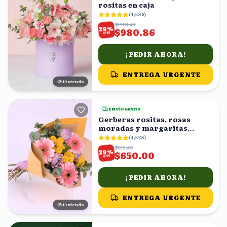
rositas en caja
(
4,586
)
$1381.49
%
29
$980.86
OFF
¡PEDIR AHORA!
ENTREGA URGENTE
18
viendo
ENVÍO GRATIS
Gerberas rositas, rosas
moradas y margaritas
amarillas en ramo
(
4,528
)
$915.49
%
29
$650.00
OFF
¡PEDIR AHORA!
ENTREGA URGENTE
19
viendo