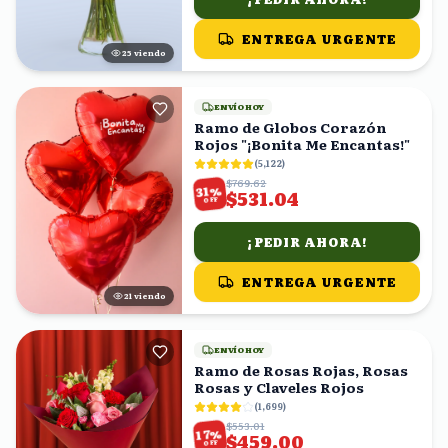
ENTREGA URGENTE
24
viendo
ENVÍO HOY
Ramo de Globos Corazón
Rojos "¡Bonita Me Encantas!"
(
5,122
)
$769.62
%
31
$531.04
OFF
¡PEDIR AHORA!
ENTREGA URGENTE
20
viendo
ENVÍO HOY
Ramo de Rosas Rojas, Rosas
Rosas y Claveles Rojos
(
1,699
)
$553.01
%
17
$459.00
OFF