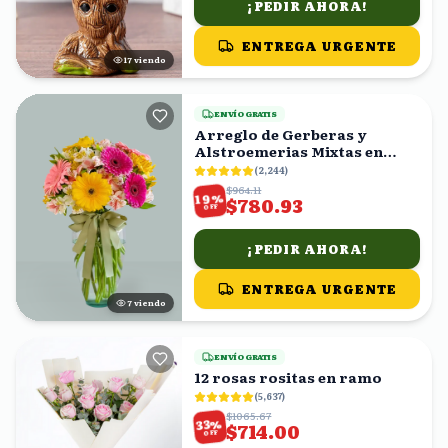
¡PEDIR AHORA!
ENTREGA URGENTE
16
viendo
ENVÍO GRATIS
Arreglo de Gerberas y
Alstroemerias Mixtas en
Florero con Moño Verde
(
2,244
)
$964.11
%
19
$780.93
OFF
¡PEDIR AHORA!
ENTREGA URGENTE
6
viendo
ENVÍO GRATIS
12 rosas rositas en ramo
(
5,637
)
$1065.67
%
33
$714.00
OFF