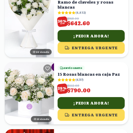
Ramo de claveles y rosas
blancas
(
4,832
)
$918.00
%
30
$642.60
OFF
¡PEDIR AHORA!
ENTREGA URGENTE
21
viendo
ENVÍO GRATIS
15 Rosas blancas en caja Paz
(
4,717
)
$1112.68
%
29
$790.00
OFF
¡PEDIR AHORA!
ENTREGA URGENTE
20
viendo