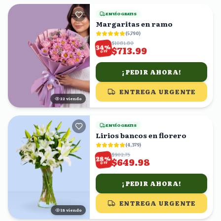
ENVÍO GRATIS
Margaritas en ramo
(
5,790
)
$1081.80
%
34
$713.99
OFF
¡PEDIR AHORA!
ENTREGA URGENTE
22
viendo
ENVÍO GRATIS
Lirios bancos en florero
(
4,379
)
$902.75
%
28
$649.98
OFF
¡PEDIR AHORA!
ENTREGA URGENTE
18
viendo