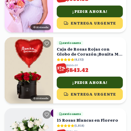
¡PEDIR AHORA!
ENTREGA URGENTE
22
viendo
ENVÍO GRATIS
Caja de Rosas Rojas con
Globo de Corazón ¡Bonita Me
Encantas!
(
4,132
)
$1155.37
%
27
$843.42
OFF
¡PEDIR AHORA!
ENTREGA URGENTE
20
viendo
ENVÍO GRATIS
15 Rosas Blancas en Florero
(
5,858
)