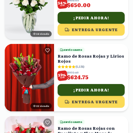
$984.85
%
34
$650.00
OFF
¡PEDIR AHORA!
ENTREGA URGENTE
25
viendo
ENVÍO GRATIS
Ramo de Rosas Rojas y Lirios
Rojos
(
5,531
)
$932.46
%
33
$624.75
OFF
¡PEDIR AHORA!
ENTREGA URGENTE
21
viendo
ENVÍO GRATIS
Ramo de Rosas Rojas con