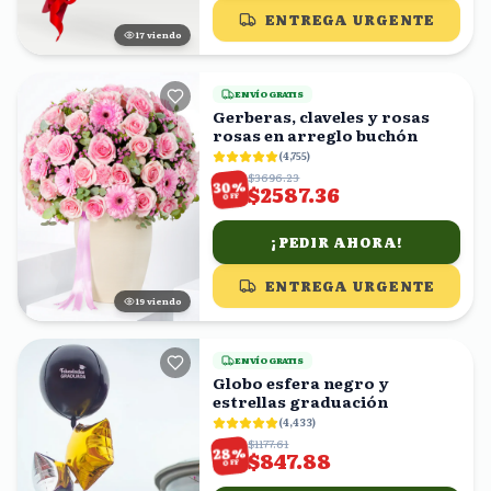
ENTREGA URGENTE
17
viendo
ENVÍO GRATIS
Gerberas, claveles y rosas
rosas en arreglo buchón
(
4,755
)
$3696.23
%
30
$2587.36
OFF
¡PEDIR AHORA!
ENTREGA URGENTE
20
viendo
ENVÍO GRATIS
Globo esfera negro y
estrellas graduación
(
4,433
)
$1177.61
%
28
$847.88
OFF