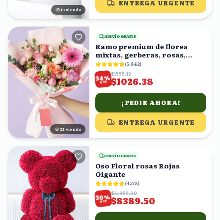
ENTREGA URGENTE
19
viendo
ENVÍO GRATIS
Ramo premium de flores
mixtas, gerberas, rosas,
claveles
(
5,842
)
$1555.12
%
34
$1026.38
OFF
¡PEDIR AHORA!
ENTREGA URGENTE
23
viendo
ENVÍO GRATIS
Oso Floral rosas Rojas
Gigante
(
4,778
)
$11,985.00
%
30
$8389.50
OFF