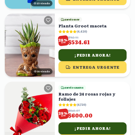
25
viendo
ENVÍO HOY
Planta Groot maceta
(
4,420
)
$742.51
%
28
$534.61
OFF
¡PEDIR AHORA!
ENTREGA URGENTE
17
viendo
ENVÍO GRATIS
Ramo de 24 rosas rojas y
follajes
(
4,720
)
$845.07
%
29
$600.00
OFF
¡PEDIR AHORA!