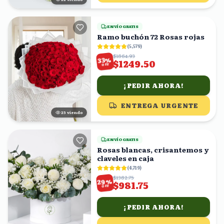
ENVÍO GRATIS
Ramo buchón 72 Rosas rojas
(
5,579
)
$1864.93
%
33
$1249.50
OFF
¡PEDIR AHORA!
ENTREGA URGENTE
24
viendo
ENVÍO GRATIS
Rosas blancas, crisantemos y
claveles en caja
(
4,719
)
$1382.75
%
29
$981.75
OFF
¡PEDIR AHORA!