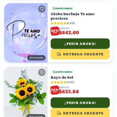
ENVÍO GRATIS
Globo burbuja Te amo
preciosa
(
4,925
)
$918.00
%
30
$642.60
OFF
¡PEDIR AHORA!
ENTREGA URGENTE
16
viendo
ENVÍO GRATIS
Rayo de Sol
(
5,785
)
$945.24
%
34
$623.86
OFF
¡PEDIR AHORA!
ENTREGA URGENTE
23
viendo