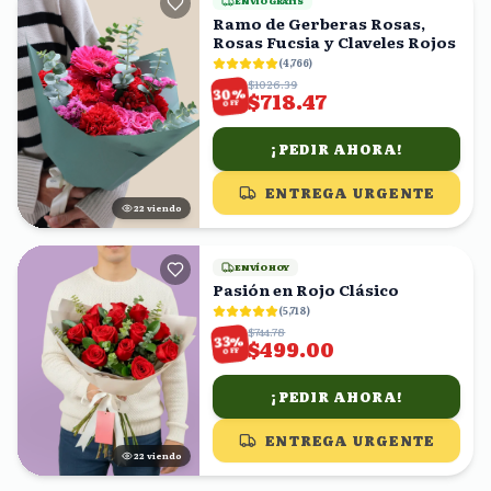
ENVÍO GRATIS
Ramo de Gerberas Rosas,
Rosas Fucsia y Claveles Rojos
(
4,766
)
$1026.39
%
30
$718.47
OFF
¡PEDIR AHORA!
ENTREGA URGENTE
22
viendo
ENVÍO HOY
Pasión en Rojo Clásico
(
5,718
)
$744.78
%
33
$499.00
OFF
¡PEDIR AHORA!
ENTREGA URGENTE
22
viendo