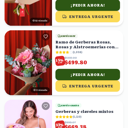
¡PEDIR AHORA!
ENTREGA URGENTE
11
viendo
ENVÍO HOY
Ramo de Gerberas Rosas,
Rosas y Alstroemerias con
Eucalipto
(
1,098
)
$588.00
%
15
$499.80
OFF
¡PEDIR AHORA!
ENTREGA URGENTE
4
viendo
ENVÍO GRATIS
Gerberas y claveles mixtos
(
5,510
)
$999.07
%
33
$669.38
OFF