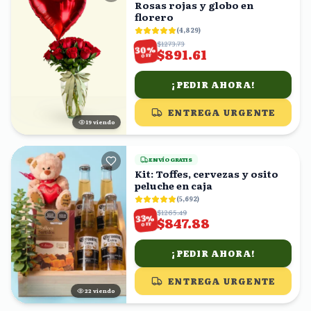
Rosas rojas y globo en
florero
(
4,829
)
$1273.73
%
30
$891.61
OFF
¡PEDIR AHORA!
ENTREGA URGENTE
18
viendo
ENVÍO GRATIS
Kit: Toffes, cervezas y osito
peluche en caja
(
5,692
)
$1265.49
%
33
$847.88
OFF
¡PEDIR AHORA!
ENTREGA URGENTE
22
viendo