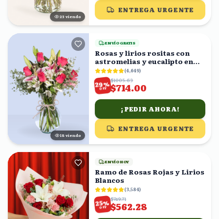
ENTREGA URGENTE
23
viendo
ENVÍO GRATIS
Rosas y lirios rositas con
astromelias y eucalipto en
florero
(
4,649
)
$1005.63
%
29
$714.00
OFF
¡PEDIR AHORA!
ENTREGA URGENTE
17
viendo
ENVÍO HOY
Ramo de Rosas Rojas y Lirios
Blancos
(
3,584
)
$749.71
%
25
$562.28
OFF