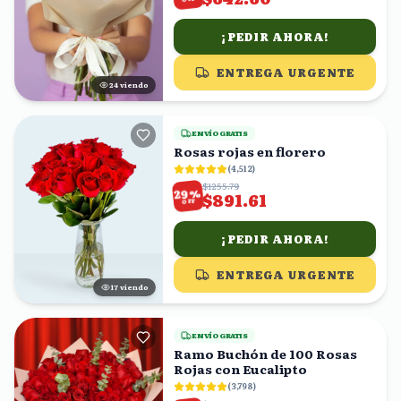
¡PEDIR AHORA!
ENTREGA URGENTE
23
viendo
ENVÍO GRATIS
Rosas rojas en florero
(
4,512
)
$1255.79
%
29
$891.61
OFF
¡PEDIR AHORA!
ENTREGA URGENTE
17
viendo
ENVÍO GRATIS
Ramo Buchón de 100 Rosas
Rojas con Eucalipto
(
3,798
)