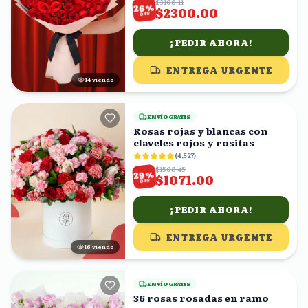
$3108.11
%
26
$2300.00
OFF
¡PEDIR AHORA!
ENTREGA URGENTE
15
viendo
ENVÍO GRATIS
Rosas rojas y blancas con
claveles rojos y rositas
(
4,527
)
$1508.45
%
29
$1071.00
OFF
¡PEDIR AHORA!
ENTREGA URGENTE
15
viendo
ENVÍO GRATIS
36 rosas rosadas en ramo