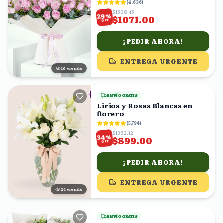
(
4,636
)
$1508.45
%
29
$1071.00
OFF
¡PEDIR AHORA!
ENTREGA URGENTE
15
viendo
ENVÍO GRATIS
Lirios y Rosas Blancas en
florero
(
5,794
)
$1362.12
%
34
$899.00
OFF
¡PEDIR AHORA!
ENTREGA URGENTE
23
viendo
ENVÍO GRATIS