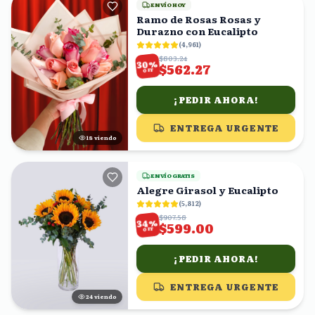
ENVÍO HOY
Ramo de Rosas Rosas y
Durazno con Eucalipto
(
4,961
)
$803.24
%
30
$562.27
OFF
¡PEDIR AHORA!
ENTREGA URGENTE
18
viendo
ENVÍO GRATIS
Alegre Girasol y Eucalipto
(
5,812
)
$907.58
%
34
$599.00
OFF
¡PEDIR AHORA!
ENTREGA URGENTE
25
viendo