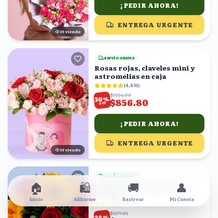
¡PEDIR AHORA!
ENTREGA URGENTE
19
viendo
ENVÍO GRATIS
Rosas rojas, claveles mini y
astromelias en caja
(
4,891
)
$1224.00
%
30
$856.80
OFF
¡PEDIR AHORA!
ENTREGA URGENTE
18
viendo
ENVÍO GRATIS
🏠
🛍️
🚚
👤
Rosas rojas y girasoles en
arreglo
Inicio
Afiliarme
Rastrear
Mi Cuenta
(
4,391
)
$1177.61
%
28