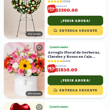
Blancos y Amarillos
(
3,702
)
$4266.67
%
25
$3200.00
OFF
¡PEDIR AHORA!
ENTREGA URGENTE
11
viendo
ENVÍO GRATIS
Arreglo Floral de Gerberas,
Claveles y Rosas en Caja
Blanca
(
4,413
)
$2569.44
%
28
$1850.00
OFF
¡PEDIR AHORA!
ENTREGA URGENTE
18
viendo
ENVÍO GRATIS