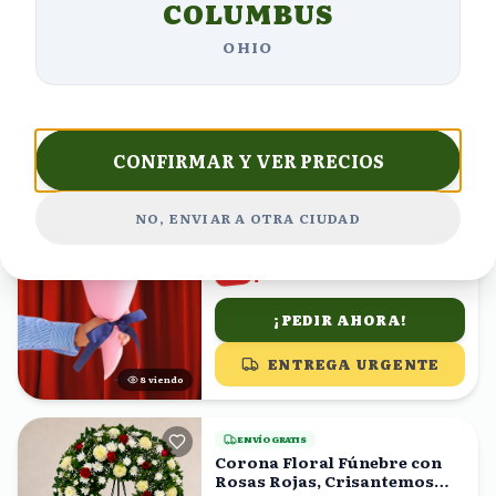
$758.63
COLUMBUS
OFF
OHIO
¡PEDIR AHORA!
ENTREGA URGENTE
20
viendo
CONFIRMAR Y VER PRECIOS
ENVÍO GRATIS
Ramo de Rosas Durazno y
Tulipanes Rosas
NO, ENVIAR A OTRA CIUDAD
(
2,417
)
$1327.60
%
20
$1062.08
OFF
¡PEDIR AHORA!
ENTREGA URGENTE
9
viendo
ENVÍO GRATIS
Corona Floral Fúnebre con
Rosas Rojas, Crisantemos