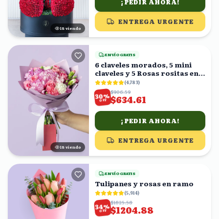
¡PEDIR AHORA!
ENTREGA URGENTE
19
viendo
ENVÍO GRATIS
6 claveles morados, 5 mini
claveles y 5 Rosas rositas en
ramo
(
4,783
)
$906.59
%
30
$634.61
OFF
¡PEDIR AHORA!
ENTREGA URGENTE
18
viendo
ENVÍO GRATIS
Tulipanes y rosas en ramo
(
5,914
)
$1825.58
%
34
$1204.88
OFF