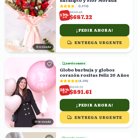
Eucalipto y Flor Morada
(
1,032
)
$808.49
%
15
$687.22
OFF
¡PEDIR AHORA!
ENTREGA URGENTE
3
viendo
ENVÍO GRATIS
Globo burbuja y globos
corazón rositas Feliz 20 Años
(
4,391
)
$1238.35
%
28
$891.61
OFF
¡PEDIR AHORA!
ENTREGA URGENTE
17
viendo