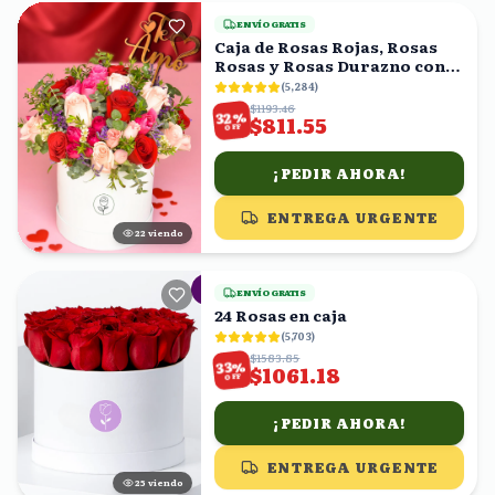
ENVÍO GRATIS
Caja de Rosas Rojas, Rosas
Rosas y Rosas Durazno con
Topper 'Te Amo'
(
5,284
)
$1193.46
%
32
$811.55
OFF
¡PEDIR AHORA!
ENTREGA URGENTE
21
viendo
ENVÍO GRATIS
24 Rosas en caja
(
5,703
)
$1583.85
%
33
$1061.18
OFF
¡PEDIR AHORA!
ENTREGA URGENTE
25
viendo