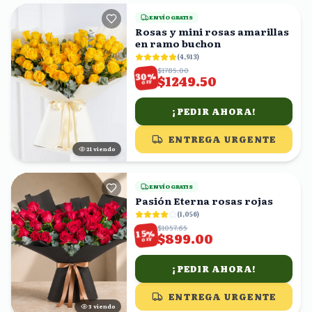
ENVÍO GRATIS
Rosas y mini rosas amarillas
en ramo buchon
(
4,913
)
$1785.00
%
30
$1249.50
OFF
¡PEDIR AHORA!
ENTREGA URGENTE
22
viendo
ENVÍO GRATIS
Pasión Eterna rosas rojas
(
1,056
)
$1057.65
%
15
$899.00
OFF
¡PEDIR AHORA!
ENTREGA URGENTE
3
viendo