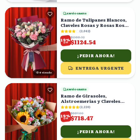
ENVÍO GRATIS
Ramo de Tulipanes Blancos,
Claveles Rosas y Rosas Rosas
con Eucalipto
(
2,042
)
$1388.32
%
19
$1124.54
OFF
¡PEDIR AHORA!
ENTREGA URGENTE
6
viendo
ENVÍO GRATIS
Ramo de Girasoles,
Alstroemerias y Claveles
Rosas
(
2,220
)
$887.00
%
19
$718.47
OFF
¡PEDIR AHORA!