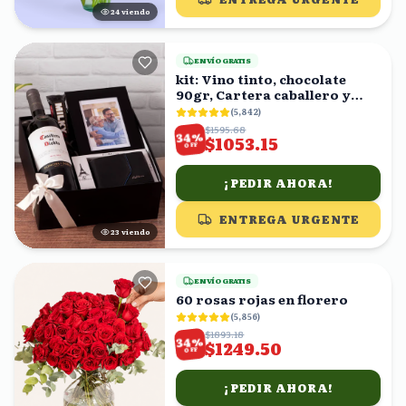
24
viendo
ENVÍO GRATIS
kit: Vino tinto, chocolate
90gr, Cartera caballero y
fotografía en caja
(
5,842
)
$1595.68
%
34
$1053.15
OFF
¡PEDIR AHORA!
ENTREGA URGENTE
24
viendo
ENVÍO GRATIS
60 rosas rojas en florero
(
5,856
)
$1893.18
%
34
$1249.50
OFF
¡PEDIR AHORA!