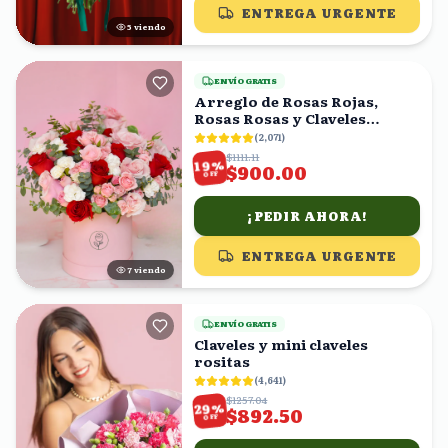
ENTREGA URGENTE
5
viendo
ENVÍO GRATIS
Arreglo de Rosas Rojas,
Rosas Rosas y Claveles
Blancos en Caja Rosa
(
2,071
)
$1111.11
%
19
$900.00
OFF
¡PEDIR AHORA!
ENTREGA URGENTE
8
viendo
ENVÍO GRATIS
Claveles y mini claveles
rositas
(
4,641
)
$1257.04
%
29
$892.50
OFF