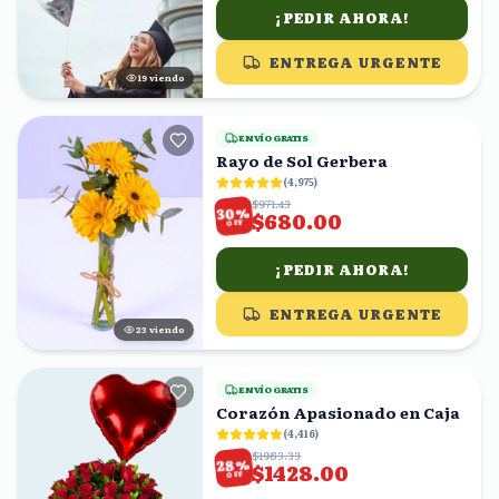
¡PEDIR AHORA!
ENTREGA URGENTE
19
viendo
ENVÍO GRATIS
Rayo de Sol Gerbera
(
4,975
)
$971.43
%
30
$680.00
OFF
¡PEDIR AHORA!
ENTREGA URGENTE
24
viendo
ENVÍO GRATIS
Corazón Apasionado en Caja
(
4,416
)
$1983.33
%
28
$1428.00
OFF