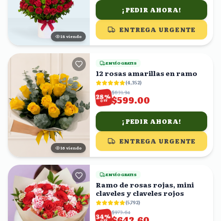
¡PEDIR AHORA!
ENTREGA URGENTE
18
viendo
ENVÍO GRATIS
12 rosas amarillas en ramo
(
4,352
)
$831.94
%
28
$599.00
OFF
¡PEDIR AHORA!
ENTREGA URGENTE
17
viendo
ENVÍO GRATIS
Ramo de rosas rojas, mini
claveles y claveles rojos
(
5,792
)
$973.64
%
34
$642.60
OFF