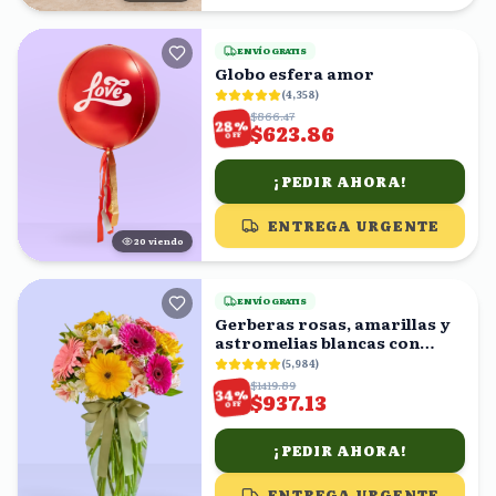
ENVÍO GRATIS
Globo esfera amor
(
4,358
)
$866.47
%
28
$623.86
OFF
¡PEDIR AHORA!
ENTREGA URGENTE
19
viendo
ENVÍO GRATIS
Gerberas rosas, amarillas y
astromelias blancas con
florero
(
5,984
)
$1419.89
%
34
$937.13
OFF
¡PEDIR AHORA!
ENTREGA URGENTE