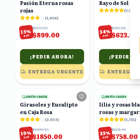
Pasión Eterna rosas
Rayo de Sol
rojas
(
5,785
)
(
1,056
)
$1057.65
$945.24
%
%
34
15
$899.00
$623.86
OFF
OFF
¡PEDIR AHORA!
¡PEDIR AH
ENTREGA URGENTE
ENTREGA 
6
viendo
ENVÍO GRATIS
ENVÍO GRATIS
Girasoles y Eucalipto
lilis y rosas bl
en Caja Rosa
rosas y margaritas
rojas
(
2,053
)
(
5,715
)
$2283.95
$1131.34
%
%
19
33
$1850.00
$758.00
OFF
OFF