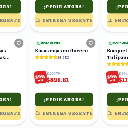
ORA!
¡PEDIR AHORA!
¡PE
URGENTE
ENTREGA URGENTE
ENTR
16
viendo
17
viendo
ENVÍO GRATIS
ENVÍO GRA
sas
Rosas rojas en florero
Bouquet
ras
Tulipan
(
4,512
)
tromelias
$1255.79
$1634
%
%
29
29
$891.61
$1
OFF
OFF
ORA!
¡PEDIR AHORA!
¡PE
URGENTE
ENTREGA URGENTE
ENTR
19
viendo
18
viendo