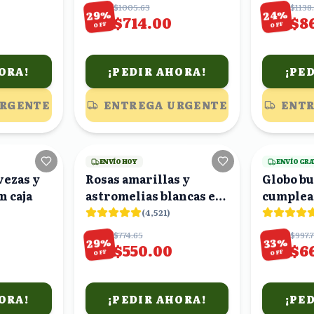
$1005.63
$1138
%
%
29
24
$714.00
$8
OFF
OFF
ORA!
¡PEDIR AHORA!
¡PE
URGENTE
ENTREGA URGENTE
ENTR
25
viendo
18
viendo
ENVÍO HOY
ENVÍO GRA
vezas y
Rosas amarillas y
Globo bu
n caja
astromelias blancas en
cumplea
ramo
(
4,521
)
$774.65
$997.
%
%
29
33
$550.00
$6
OFF
OFF
ORA!
¡PEDIR AHORA!
¡PE