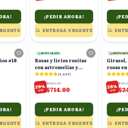
ORA!
¡PEDIR AHORA!
¡PE
URGENTE
ENTREGA URGENTE
ENTR
23
viendo
22
viendo
ENVÍO GRATIS
ENVÍO HO
ños #18
Rosas y lirios rositas
Girasol,
con astromelias y
rosas en
eucalipto en florero
(
4,649
)
$1005.63
$345.
%
%
29
28
$714.00
$2
OFF
OFF
ORA!
¡PEDIR AHORA!
¡PE
URGENTE
ENTREGA URGENTE
ENTR