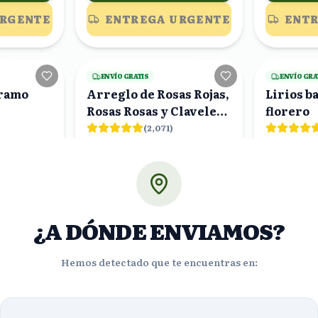
URGENTE
ENTREGA URGENTE
ENTR
25
viendo
5
viendo
ENVÍO GRATIS
ENVÍO GRA
 ramo
Arreglo de Rosas Rojas,
Lirios b
Rosas Rosas y Claveles
florero
Blancos en Caja Rosa
(
2,071
)
$1111.11
$902.
%
%
28
19
$900.00
$6
OFF
OFF
ORA!
¡PEDIR AHORA!
¡PE
¿A DÓNDE ENVIAMOS?
URGENTE
ENTREGA URGENTE
ENTR
Hemos detectado que te encuentras en:
25
viendo
19
viendo
ENVÍO GRATIS
ENVÍO GRA