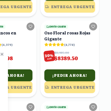
EGA URGENTE
ENTREGA URGENTE
17
viendo
21
viendo
TIS
ENVÍO GRATIS
ancos en
Oso Floral rosas Rojas
Gigante
(
4,379
)
(
4,778
)
75
$11,985.00
%
30
49.98
$8389.50
Close
OFF
DIR AHORA!
¡PEDIR AHORA!
EGA URGENTE
ENTREGA URGENTE
23
viendo
17
viendo
TIS
ENVÍO GRATIS