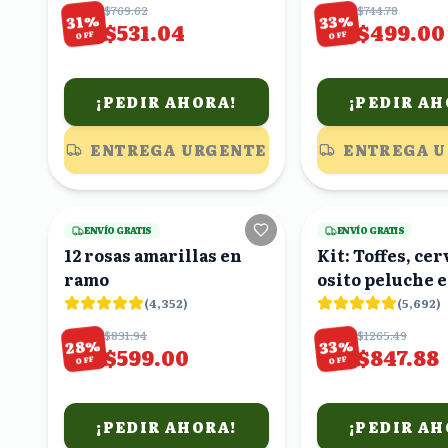
$769.62
$744.78
%
%
33
31
$531.04
$499.00
OFF
OFF
¡PEDIR AHORA!
¡PEDIR AH
ENTREGA URGENTE
ENTREGA 
18
viendo
ENVÍO GRATIS
ENVÍO GRATIS
12 rosas amarillas en
Kit: Toffes, cer
ramo
osito peluche e
(
4,352
)
(
5,692
)
$831.94
$1265.49
%
%
28
33
$599.00
$847.88
OFF
OFF
¡PEDIR AHORA!
¡PEDIR AH