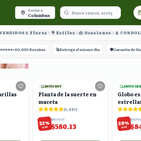
oy.
Enviar a:
Columbus
 VENDIDOS
🌷 Flores
💐 Estilos
🎂 Ocasiones
🫂 CONDO
60,000 Reseñas
🚀
Entrega el mismo día
🛡️
Garantía de Entrega
24
viendo
23
viendo
ENVÍO HOY
ENVÍO GRA
rillas
Planta de la suerte en
Globo es
maceta
estrella
(
5,497
)
$853.13
$1177.
%
%
28
32
$580.13
$8
OFF
OFF