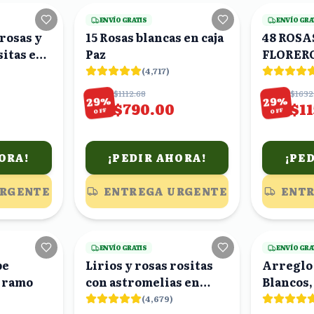
ENVÍO GRATIS
ENVÍO GRA
 rosas y
15 Rosas blancas en caja
48 ROSA
sitas en
Paz
FLORER
(
4,717
)
$1112.68
$1632
%
%
29
29
$790.00
$11
OFF
OFF
ORA!
¡PEDIR AHORA!
¡PE
URGENTE
ENTREGA URGENTE
ENTR
21
viendo
17
viendo
ENVÍO GRATIS
ENVÍO GRA
be
Lirios y rosas rositas
Arreglo 
 ramo
con astromelias en
Blancos,
ramo
Astrome
(
4,679
)