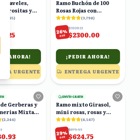
, claveles,
Ramo Buchón de 100
as rositas y
Rosas Rojas con
as blancas en
Eucalipto
(
5,585
)
(
3,798
)
ma corazón
.88
$3108.11
%
26
03.25
$2300.00
OFF
DIR AHORA!
¡PEDIR AHORA!
EGA URGENTE
ENTREGA URGENTE
8
viendo
19
viendo
TIS
ENVÍO GRATIS
 de Gerberas y
Ramo mixto Girasol,
merias Mixtas
mini rosas, rosas y
ero con Moño
lirios blancos en ramo
(
2,244
)
(
4,547
)
11
$879.93
%
29
80.93
$624.75
OFF