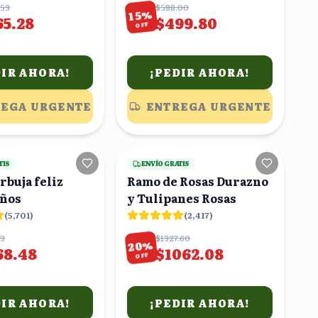
Eucalipto
.53
$588.00
%
15
65.28
$499.80
OFF
DIR AHORA!
¡PEDIR AHORA!
EGA URGENTE
ENTREGA URGENTE
23
viendo
8
viendo
TIS
ENVÍO GRATIS
rbuja feliz
Ramo de Rosas Durazno
ños
y Tulipanes Rosas
(
5,701
)
(
2,417
)
73
$1327.60
%
20
68.48
$1062.08
OFF
DIR AHORA!
¡PEDIR AHORA!