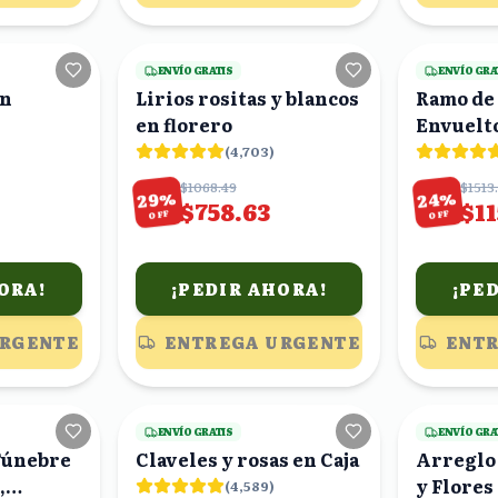
25
viendo
18
viendo
ENVÍO GRATIS
ENVÍO GRA
en
Lirios rositas y blancos
Ramo de 
en florero
Envuelt
(
4,703
)
$1068.49
$1513
%
%
29
24
$758.63
$1
OFF
OFF
ORA!
¡PEDIR AHORA!
¡PE
URGENTE
ENTREGA URGENTE
ENTR
15
viendo
16
viendo
ENVÍO GRATIS
ENVÍO GRA
Fúnebre
Claveles y rosas en Caja
Arreglo 
,
y Flores
(
4,589
)