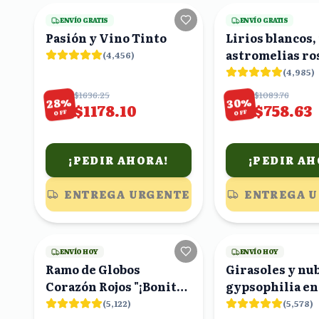
ENVÍO GRATIS
ENVÍO GRATIS
Pasión y Vino Tinto
Lirios blancos,
astromelias ro
(
4,456
)
ramo
(
4,985
)
$1636.25
$1083.76
%
%
28
30
$1178.10
$758.63
OFF
OFF
¡PEDIR AHORA!
¡PEDIR AH
ENTREGA URGENTE
ENTREGA 
21
viendo
ENVÍO HOY
ENVÍO HOY
Ramo de Globos
Girasoles y nu
Corazón Rojos "¡Bonita
gypsophilia en
Me Encantas!"
(
5,122
)
(
5,578
)