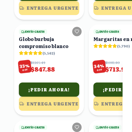
ENTREGA URGENTE
ENTREGA 
23
viendo
ENVÍO GRATIS
ENVÍO GRATIS
Globo burbuja
Margaritas en
compromiso blanco
(
5,790
)
(
5,562
)
$1265.49
$1081.80
%
%
34
33
$847.88
$713.99
OFF
OFF
¡PEDIR AHORA!
¡PEDIR AH
ENTREGA URGENTE
ENTREGA 
3
viendo
ENVÍO GRATIS
ENVÍO GRATIS