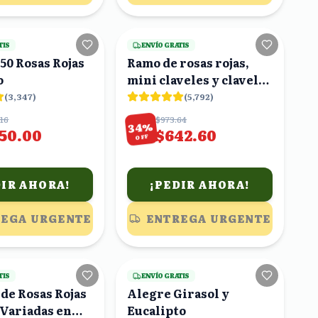
14
viendo
24
viendo
TIS
ENVÍO GRATIS
50 Rosas Rojas
Ramo de rosas rojas,
o
mini claveles y claveles
rojos
(
3,347
)
(
5,792
)
.16
$973.64
%
34
150.00
$642.60
OFF
DIR AHORA!
¡PEDIR AHORA!
EGA URGENTE
ENTREGA URGENTE
19
viendo
24
viendo
TIS
ENVÍO GRATIS
de Rosas Rojas
Alegre Girasol y
 Variadas en
Eucalipto