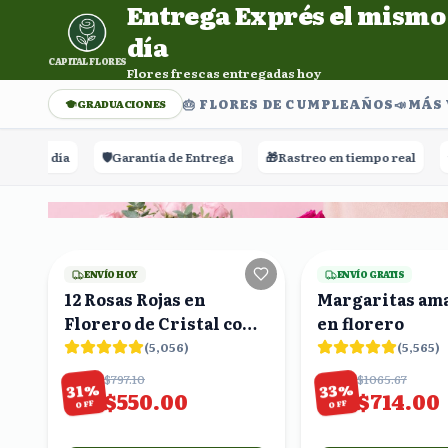
Entrega Exprés el mismo
Entrega Exprés el mismo día. Flores frescas entregadas h
día
CAPITAL FLORES
Flores frescas entregadas hoy
🎂 FLORES DE CUMPLEAÑOS
📣​MÁS
GRADUACIONES
 día
🛡️
Garantía de Entrega
🎁
Rastreo en tiempo real
⭐⭐⭐⭐⭐
+
21
viendo
ENVÍO HOY
ENVÍO GRATIS
12 Rosas Rojas en
Margaritas ama
Florero de Cristal con
en florero
Eucalipto y Gypsophila
(
5,056
)
(
5,565
)
$797.10
$1065.67
%
%
33
31
$550.00
$714.00
OFF
OFF