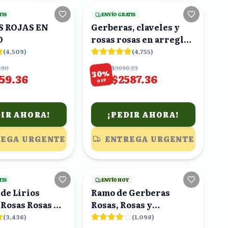
TIS
ENVÍO GRATIS
S ROJAS EN
Gerberas, claveles y
O
rosas rosas en arreglo
buchón
(
4,509
)
(
4,755
)
.90
$3696.23
%
30
59.36
$2587.36
OFF
DIR AHORA!
¡PEDIR AHORA!
EGA URGENTE
ENTREGA URGENTE
13
viendo
3
viendo
TIS
ENVÍO HOY
de Lirios
Ramo de Gerberas
 Rosas Rosas y
Rosas, Rosas y
lias en Florero
Alstroemerias con
(
3,436
)
(
1,098
)