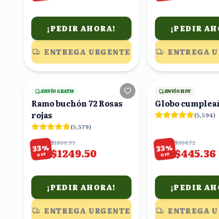
¡PEDIR AHORA!
¡PEDIR AH
ENTREGA URGENTE
ENTREGA 
23
viendo
ENVÍO GRATIS
ENVÍO HOY
Ramo buchón 72 Rosas
Globo cumplea
rojas
(
5,594
)
(
5,579
)
$1864.93
$664.72
%
%
33
33
$1249.50
$445.36
OFF
OFF
¡PEDIR AHORA!
¡PEDIR AH
ENTREGA URGENTE
ENTREGA 