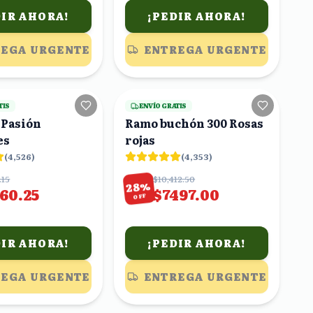
DIR AHORA!
¡PEDIR AHORA!
EGA URGENTE
ENTREGA URGENTE
16
viendo
17
viendo
TIS
ENVÍO GRATIS
 Pasión
Ramo buchón 300 Rosas
es
rojas
(
4,526
)
(
4,353
)
.15
$10,412.50
%
28
160.25
$7497.00
OFF
DIR AHORA!
¡PEDIR AHORA!
EGA URGENTE
ENTREGA URGENTE
19
viendo
21
viendo