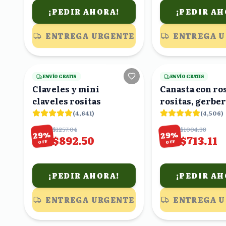
¡PEDIR AHORA!
¡PEDIR AH
ENTREGA URGENTE
ENTREGA 
18
viendo
ENVÍO GRATIS
ENVÍO GRATIS
Claveles y mini
Canasta con ro
claveles rositas
rositas, gerbe
amarillas y as
(
4,641
)
(
4,506
)
blancas
$1257.04
$1004.38
%
%
29
29
$892.50
$713.11
OFF
OFF
¡PEDIR AHORA!
¡PEDIR AH
ENTREGA URGENTE
ENTREGA 
16
viendo