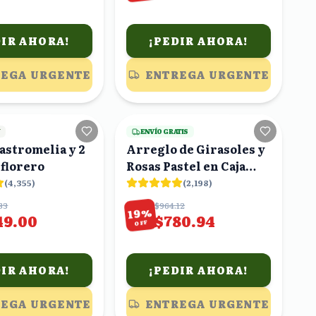
DIR AHORA!
¡PEDIR AHORA!
EGA URGENTE
ENTREGA URGENTE
18
viendo
10
viendo
Y
ENVÍO GRATIS
 astromelia y 2
Arreglo de Girasoles y
 florero
Rosas Pastel en Caja
Rosa
(
4,355
)
(
2,198
)
83
$964.12
%
19
49.00
$780.94
OFF
DIR AHORA!
¡PEDIR AHORA!
EGA URGENTE
ENTREGA URGENTE