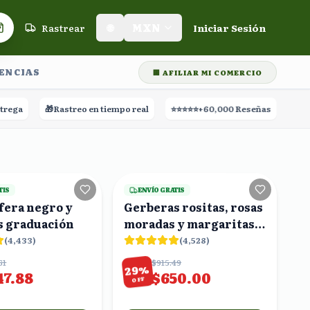
Rastrear
🌐
MXN
Iniciar Sesión
Carrito de compras
LENCIAS
🏢 AFILIAR MI COMERCIO
🎁
Rastreo en tiempo real
⭐⭐⭐⭐⭐
+60,000 Reseñas
16
viendo
17
viendo
TIS
ENVÍO GRATIS
fera negro y
Gerberas rositas, rosas
s graduación
moradas y margaritas
amarillas en ramo
(
4,433
)
(
4,528
)
61
$915.49
%
29
47.88
$650.00
OFF