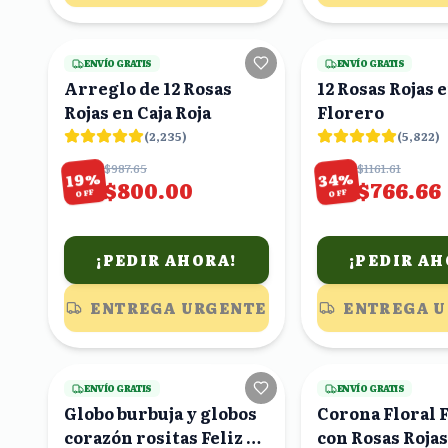
10
viendo
ENVÍO GRATIS
ENVÍO GRATIS
Arreglo de 12 Rosas
12 Rosas Rojas 
Rojas en Caja Roja
Florero
(
2,235
)
(
5,822
)
$987.65
$1161.61
%
%
34
19
$800.00
$766.66
OFF
OFF
¡PEDIR AHORA!
¡PEDIR AH
ENTREGA URGENTE
ENTREGA 
17
viendo
ENVÍO GRATIS
ENVÍO GRATIS
Globo burbuja y globos
Corona Floral 
corazón rositas Feliz 20
con Rosas Rojas