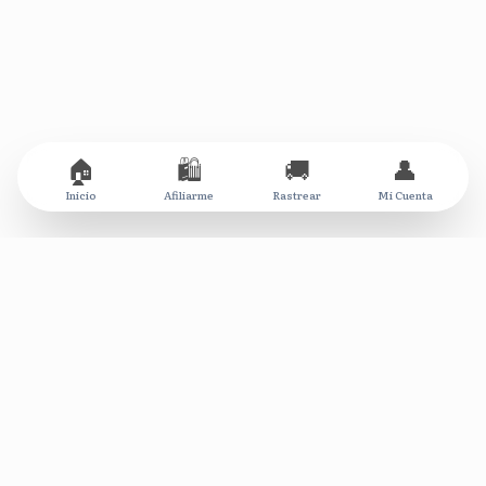
🏠
🛍️
🚚
👤
Inicio
Afiliarme
Rastrear
Mi Cuenta