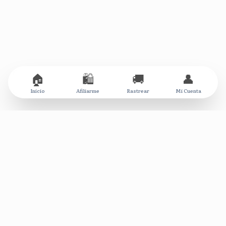
🏠
🛍️
🚚
👤
Inicio
Afiliarme
Rastrear
Mi Cuenta