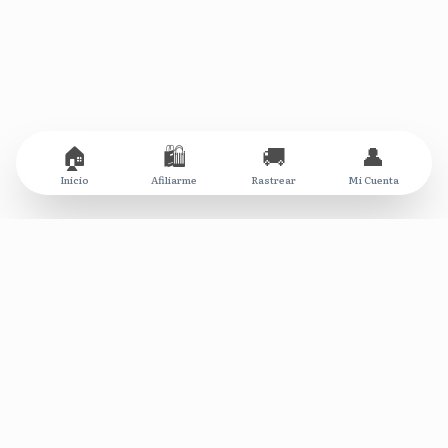
🏠
🛍️
🚚
👤
Inicio
Afiliarme
Rastrear
Mi Cuenta