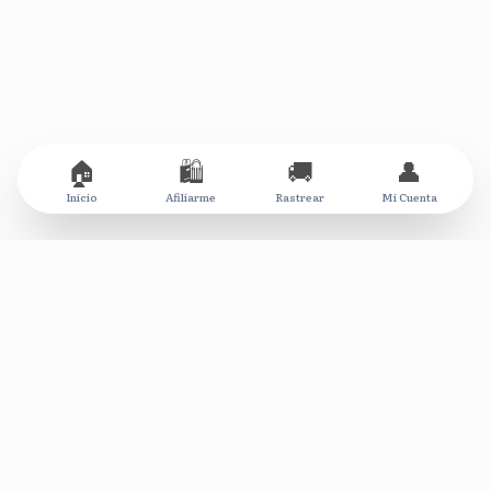
🏠
🛍️
🚚
👤
Inicio
Afiliarme
Rastrear
Mi Cuenta