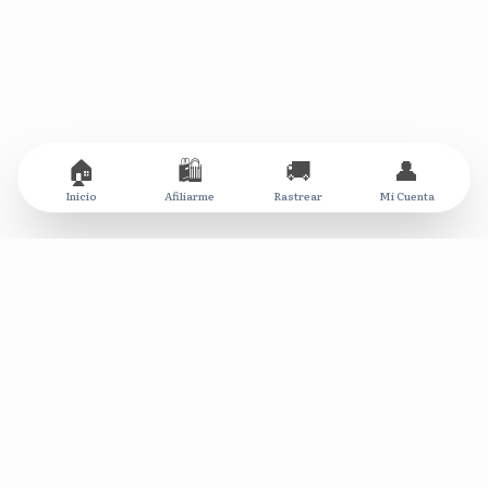
🏠
🛍️
🚚
👤
Inicio
Afiliarme
Rastrear
Mi Cuenta