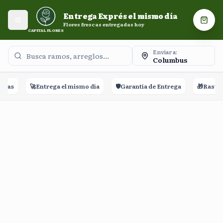
Entrega Exprés el mismo día. Flores frescas entregadas
Entrega Exprés el mismo día
hoy.
Abrir menú
Carri
Flores frescas entregadas hoy
CAPITAL FLORES
Enviar a:
Columbus
eñas
🚀
Entrega el mismo día
🛡️
Garantía de Entrega
🎁
Rastreo