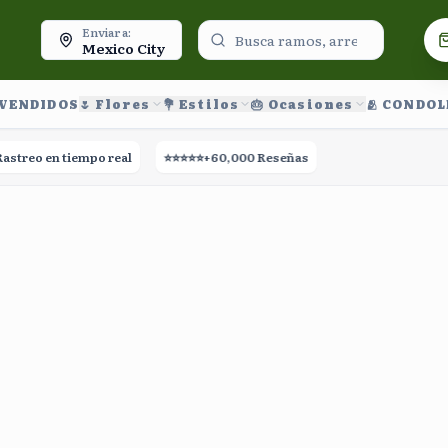
oy.
Enviar a:
Mexico City
 VENDIDOS
🌷 Flores
💐 Estilos
🎂 Ocasiones
🫂 CONDO
treo en tiempo real
⭐⭐⭐⭐⭐
+60,000 Reseñas