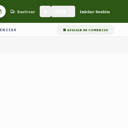
Rastrear
🌐
MXN
Iniciar Sesión
Carrito de compras
LENCIAS
🏢 AFILIAR MI COMERCIO