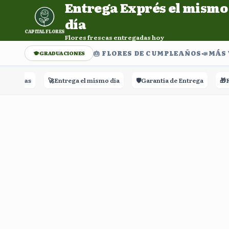
Entrega Exprés el mismo
Entrega Exprés el mismo día. Flores frescas entregadas h
día
CAPITAL FLORES
Flores frescas entregadas hoy
🎂 FLORES DE CUMPLEAÑOS
📣​MÁS
GRADUACIONES
Reseñas
🚀
Entrega el mismo día
🛡️
Garantía de Entrega
🎁
Ras