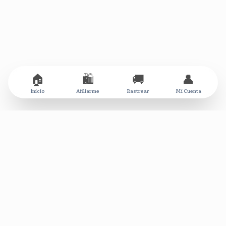
🏠
🛍️
🚚
👤
Inicio
Afiliarme
Rastrear
Mi Cuenta