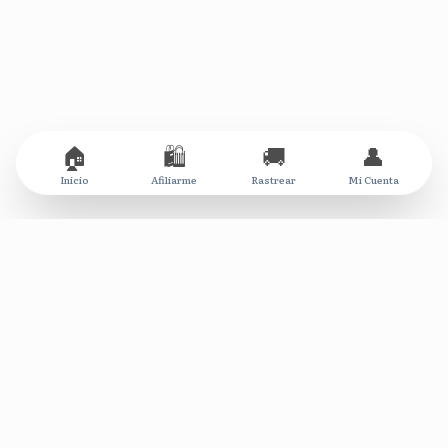
🏠
🛍️
🚚
👤
Inicio
Afiliarme
Rastrear
Mi Cuenta