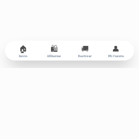
🏠
🛍️
🚚
👤
Inicio
Afiliarme
Rastrear
Mi Cuenta