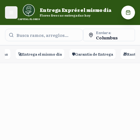
Entrega Exprés el mismo día. Flores frescas entregadas
Entrega Exprés el mismo día
hoy.
Abrir menú
Carri
Flores frescas entregadas hoy
CAPITAL FLORES
Enviar a:
Columbus
ñas
🚀
Entrega el mismo día
🛡️
Garantía de Entrega
🎁
Rastreo