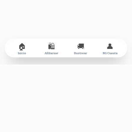
🏠
🛍️
🚚
👤
Inicio
Afiliarme
Rastrear
Mi Cuenta