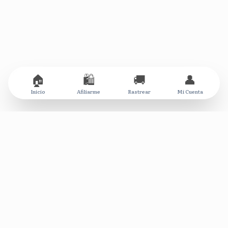
🏠
🛍️
🚚
👤
Inicio
Afiliarme
Rastrear
Mi Cuenta