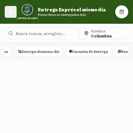
Entrega Exprés el mismo día. Flores frescas entregadas
Entrega Exprés el mismo día
hoy.
Abrir menú
Carri
Flores frescas entregadas hoy
CAPITAL FLORES
Enviar a:
Columbus
ñas
🚀
Entrega el mismo día
🛡️
Garantía de Entrega
🎁
Rastreo