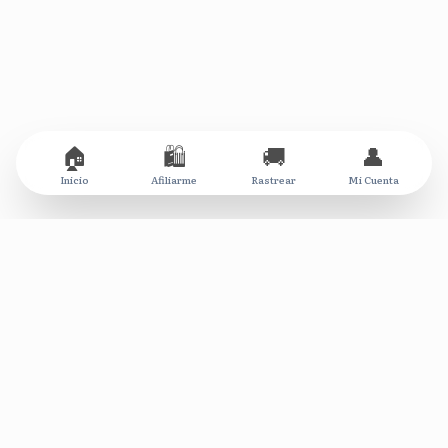
🏠
🛍️
🚚
👤
Inicio
Afiliarme
Rastrear
Mi Cuenta