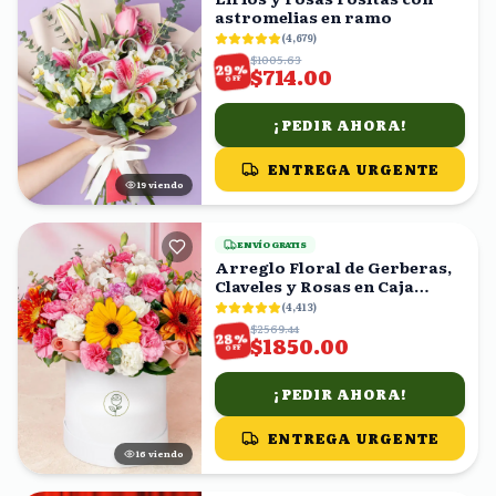
astromelias en ramo
(
4,679
)
$1005.63
%
29
$714.00
OFF
¡PEDIR AHORA!
ENTREGA URGENTE
19
viendo
ENVÍO GRATIS
Arreglo Floral de Gerberas,
Claveles y Rosas en Caja
Blanca
(
4,413
)
$2569.44
%
28
$1850.00
OFF
¡PEDIR AHORA!
ENTREGA URGENTE
16
viendo