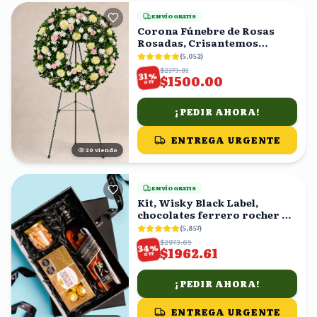
ENVÍO GRATIS
Corona Fúnebre de Rosas
Rosadas, Crisantemos
Amarillos y Follaje
(
5,052
)
$2173.91
%
31
$1500.00
OFF
¡PEDIR AHORA!
ENTREGA URGENTE
21
viendo
ENVÍO GRATIS
Kit, Wisky Black Label,
chocolates ferrero rocher y
cacahuates en caja
(
5,857
)
$2973.65
%
34
$1962.61
OFF
¡PEDIR AHORA!
ENTREGA URGENTE