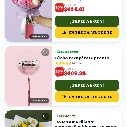
$906.59
%
30
$634.61
OFF
¡PEDIR AHORA!
ENTREGA URGENTE
19
viendo
ENVÍO GRATIS
Globo recupérate pronto
(
4,385
)
$929.69
%
28
$669.38
OFF
¡PEDIR AHORA!
ENTREGA URGENTE
17
viendo
ENVÍO HOY
Rosas amarillas y
astromelias blancas en ramo