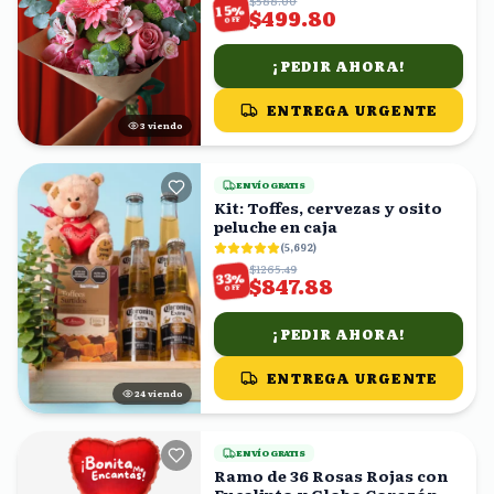
$588.00
%
15
$499.80
OFF
¡PEDIR AHORA!
ENTREGA URGENTE
3
viendo
ENVÍO GRATIS
Kit: Toffes, cervezas y osito
peluche en caja
(
5,692
)
$1265.49
%
33
$847.88
OFF
¡PEDIR AHORA!
ENTREGA URGENTE
23
viendo
ENVÍO GRATIS
Ramo de 36 Rosas Rojas con