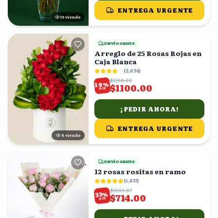
ENTREGA URGENTE
18
viendo
ENVÍO GRATIS
Arreglo de 25 Rosas Rojas en
Caja Blanca
(
2,034
)
$1358.02
%
19
$1100.00
OFF
¡PEDIR AHORA!
ENTREGA URGENTE
8
viendo
ENVÍO GRATIS
12 rosas rositas en ramo
(
5,637
)
$1065.67
%
33
$714.00
OFF