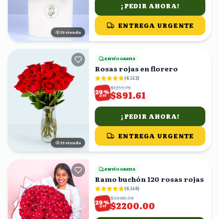
¡PEDIR AHORA!
ENTREGA URGENTE
19
viendo
ENVÍO GRATIS
Rosas rojas en florero
(
4,512
)
$1255.79
%
29
$891.61
OFF
¡PEDIR AHORA!
ENTREGA URGENTE
18
viendo
ENVÍO GRATIS
Ramo buchón 120 rosas rojas
(
4,516
)
$3098.59
%
29
$2200.00
OFF