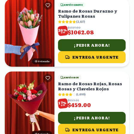
ENVÍO GRATIS
Ramo de Rosas Durazno y
Tulipanes Rosas
(
2,417
)
$1327.60
%
20
$1062.08
OFF
¡PEDIR AHORA!
ENTREGA URGENTE
8
viendo
ENVÍO HOY
Ramo de Rosas Rojas, Rosas
Rosas y Claveles Rojos
(
1,699
)
$553.01
%
17
$459.00
OFF
¡PEDIR AHORA!
ENTREGA URGENTE
4
viendo