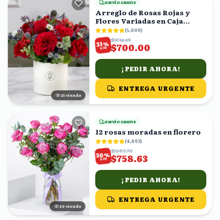
ENVÍO GRATIS
Arreglo de Rosas Rojas y
Flores Variadas en Caja
Blanca
(
5,000
)
$1014.49
%
31
$700.00
OFF
¡PEDIR AHORA!
ENTREGA URGENTE
21
viendo
ENVÍO GRATIS
12 rosas moradas en florero
(
4,893
)
$1083.76
%
30
$758.63
OFF
¡PEDIR AHORA!
ENTREGA URGENTE
19
viendo