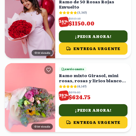
Ramo de 50 Rosas Rojas
Envuelto
(
3,347
)
$1513.16
%
24
$1150.00
OFF
¡PEDIR AHORA!
ENTREGA URGENTE
13
viendo
ENVÍO GRATIS
Ramo mixto Girasol, mini
rosas, rosas y lirios blancos
en ramo
(
4,547
)
$879.93
%
29
$624.75
OFF
¡PEDIR AHORA!
ENTREGA URGENTE
15
viendo