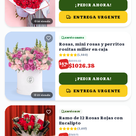
¡PEDIR AHORA!
ENTREGA URGENTE
15
viendo
ENVÍO GRATIS
Rosas, mini rosas y perritos
rositas miller en caja
(
5,980
)
$1555.12
%
34
$1026.38
OFF
¡PEDIR AHORA!
ENTREGA URGENTE
24
viendo
ENVÍO HOY
Ramo de 12 Rosas Rojas con
Eucalipto
(
3,697
)
$749.71