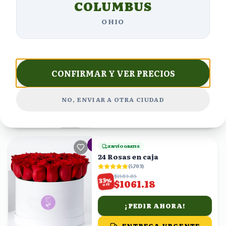
COLUMBUS
OHIO
ENVÍO GRATIS
Ramo de claveles y rosas
blancas
(
4,832
)
$918.00
%
30
$642.60
CONFIRMAR Y VER PRECIOS
OFF
¡PEDIR AHORA!
NO, ENVIAR A OTRA CIUDAD
ENTREGA URGENTE
20
viendo
ENVÍO GRATIS
24 Rosas en caja
(
5,703
)
$1583.85
%
33
$1061.18
OFF
¡PEDIR AHORA!