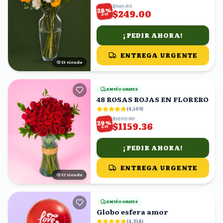
$345.83
%
28
$249.00
OFF
¡PEDIR AHORA!
ENTREGA URGENTE
15
viendo
ENVÍO GRATIS
48 ROSAS ROJAS EN FLORERO
(
4,509
)
$1632.90
%
29
$1159.36
OFF
¡PEDIR AHORA!
ENTREGA URGENTE
18
viendo
ENVÍO GRATIS
Globo esfera amor
(
4,358
)