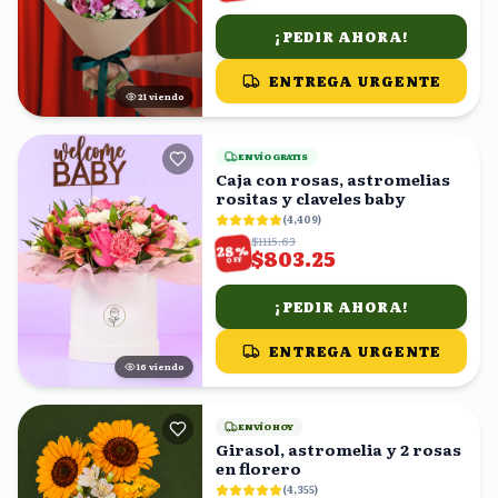
¡PEDIR AHORA!
ENTREGA URGENTE
20
viendo
ENVÍO GRATIS
Caja con rosas, astromelias
rositas y claveles baby
(
4,409
)
$1115.63
%
28
$803.25
OFF
¡PEDIR AHORA!
ENTREGA URGENTE
15
viendo
ENVÍO HOY
Girasol, astromelia y 2 rosas
en florero
(
4,355
)