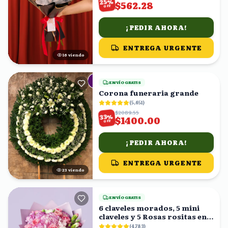
%
25
$562.28
OFF
¡PEDIR AHORA!
ENTREGA URGENTE
16
viendo
ENVÍO GRATIS
Corona funeraria grande
(
5,651
)
$2089.55
%
33
$1400.00
OFF
¡PEDIR AHORA!
ENTREGA URGENTE
22
viendo
ENVÍO GRATIS
6 claveles morados, 5 mini
claveles y 5 Rosas rositas en
ramo
(
4,783
)