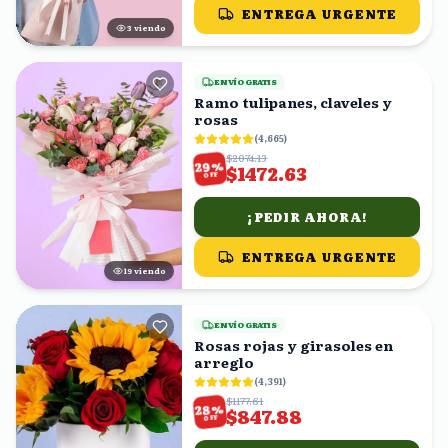
ENTREGA URGENTE
4
viendo
ENVÍO GRATIS
Ramo tulipanes, claveles y
rosas
(
4,665
)
$2074.13
%
29
$1472.63
OFF
¡PEDIR AHORA!
ENTREGA URGENTE
19
viendo
ENVÍO GRATIS
Rosas rojas y girasoles en
arreglo
(
4,391
)
$1177.61
%
28
$847.88
OFF