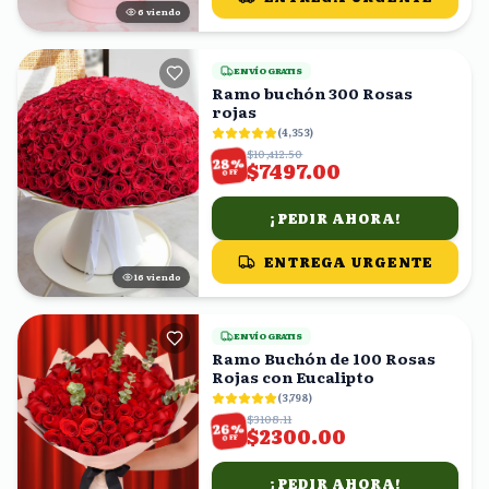
5
viendo
ENVÍO GRATIS
Ramo buchón 300 Rosas
rojas
(
4,353
)
$10,412.50
%
28
$7497.00
OFF
¡PEDIR AHORA!
ENTREGA URGENTE
15
viendo
ENVÍO GRATIS
Ramo Buchón de 100 Rosas
Rojas con Eucalipto
(
3,798
)
$3108.11
%
26
$2300.00
OFF
¡PEDIR AHORA!