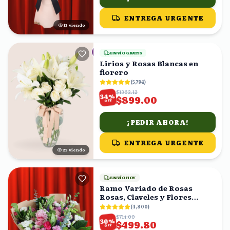
ENTREGA URGENTE
14
viendo
ENVÍO GRATIS
Lirios y Rosas Blancas en
florero
(
5,794
)
$1362.12
%
34
$899.00
OFF
¡PEDIR AHORA!
ENTREGA URGENTE
24
viendo
ENVÍO HOY
Ramo Variado de Rosas
Rosas, Claveles y Flores
Mixtas con Eucalipto
(
4,800
)
$714.00
%
30
$499.80
OFF