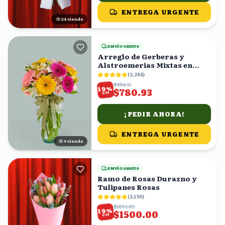
ENTREGA URGENTE
25
viendo
ENVÍO GRATIS
Arreglo de Gerberas y
Alstroemerias Mixtas en
Florero con Moño Verde
(
2,244
)
$964.11
%
19
$780.93
OFF
¡PEDIR AHORA!
ENTREGA URGENTE
9
viendo
ENVÍO GRATIS
Ramo de Rosas Durazno y
Tulipanes Rosas
(
2,130
)
$1851.85
%
19
$1500.00
OFF