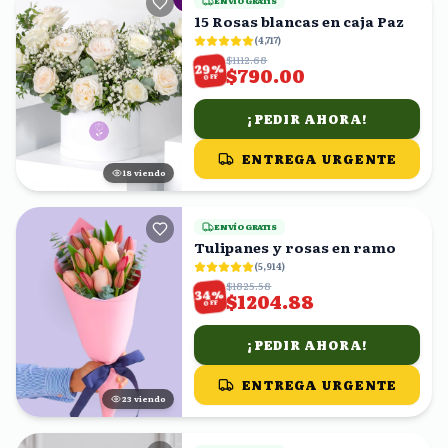
ENVÍO GRATIS
15 Rosas blancas en caja Paz
(
4,717
)
$1112.68
%
29
$790.00
OFF
¡PEDIR AHORA!
ENTREGA URGENTE
17
viendo
ENVÍO GRATIS
Tulipanes y rosas en ramo
(
5,914
)
$1825.58
%
34
$1204.88
OFF
¡PEDIR AHORA!
ENTREGA URGENTE
24
viendo