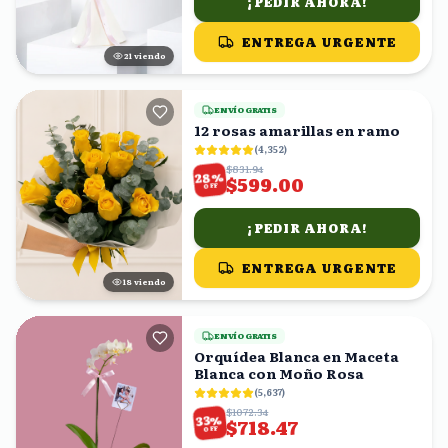
¡PEDIR AHORA!
ENTREGA URGENTE
21
viendo
ENVÍO GRATIS
12 rosas amarillas en ramo
(
4,352
)
$831.94
%
28
$599.00
OFF
¡PEDIR AHORA!
ENTREGA URGENTE
18
viendo
ENVÍO GRATIS
Orquídea Blanca en Maceta
Blanca con Moño Rosa
(
5,637
)
$1072.34
%
33
$718.47
OFF