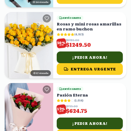
23
viendo
ENVÍO GRATIS
Rosas y mini rosas amarillas
en ramo buchon
(
4,913
)
$1785.00
%
30
$1249.50
OFF
¡PEDIR AHORA!
ENTREGA URGENTE
16
viendo
ENVÍO GRATIS
Pasión Eterna
(
1,014
)
$735.00
%
15
$624.75
OFF
¡PEDIR AHORA!