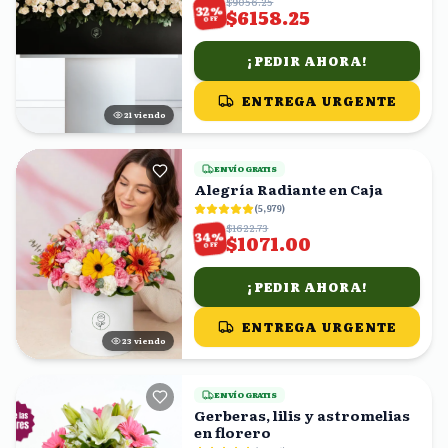
$9056.25
%
32
$6158.25
OFF
¡PEDIR AHORA!
ENTREGA URGENTE
21
viendo
ENVÍO GRATIS
Alegría Radiante en Caja
(
5,979
)
$1622.73
%
34
$1071.00
OFF
¡PEDIR AHORA!
ENTREGA URGENTE
22
viendo
ENVÍO GRATIS
Gerberas, lilis y astromelias
en florero