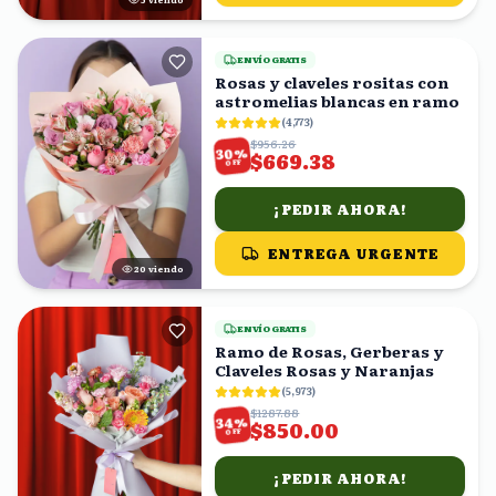
ENVÍO GRATIS
Rosas y claveles rositas con
astromelias blancas en ramo
(
4,773
)
$956.26
%
30
$669.38
OFF
¡PEDIR AHORA!
ENTREGA URGENTE
19
viendo
ENVÍO GRATIS
Ramo de Rosas, Gerberas y
Claveles Rosas y Naranjas
(
5,973
)
$1287.88
%
34
$850.00
OFF
¡PEDIR AHORA!