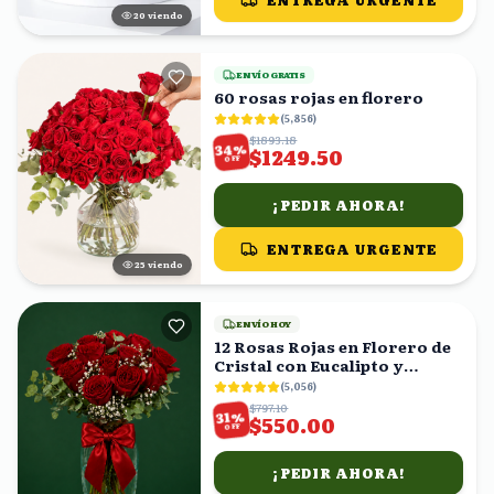
ENTREGA URGENTE
20
viendo
ENVÍO GRATIS
60 rosas rojas en florero
(
5,856
)
$1893.18
%
34
$1249.50
OFF
¡PEDIR AHORA!
ENTREGA URGENTE
25
viendo
ENVÍO HOY
12 Rosas Rojas en Florero de
Cristal con Eucalipto y
Gypsophila
(
5,056
)
$797.10
%
31
$550.00
OFF
¡PEDIR AHORA!