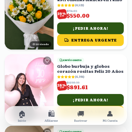
(
4,521
)
$774.65
%
29
$550.00
OFF
¡PEDIR AHORA!
ENTREGA URGENTE
20
viendo
ENVÍO GRATIS
Globo burbuja y globos
corazón rositas Feliz 20 Años
(
4,391
)
$1238.35
%
28
$891.61
OFF
¡PEDIR AHORA!
🏠
🛍️
🚚
👤
ENTREGA URGENTE
16
viendo
Inicio
Afiliarme
Rastrear
Mi Cuenta
ENVÍO GRATIS