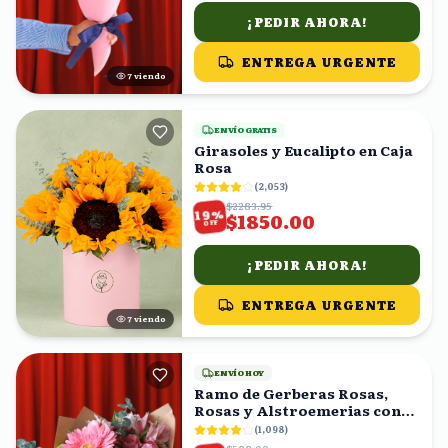
¡PEDIR AHORA!
ENTREGA URGENTE
7
viendo
ENVÍO GRATIS
Girasoles y Eucalipto en Caja
Rosa
(
2,053
)
$2283.95
%
19
$1850.00
OFF
¡PEDIR AHORA!
ENTREGA URGENTE
8
viendo
ENVÍO HOY
Ramo de Gerberas Rosas,
Rosas y Alstroemerias con
Eucalipto
(
1,098
)