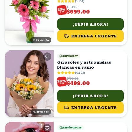
(
5,654
)
$1043.28
%
33
$699.00
OFF
¡PEDIR AHORA!
ENTREGA URGENTE
24
viendo
ENVÍO HOY
Girasoles y astromelias
blancas en ramo
(
4,693
)
$702.82
%
29
$499.00
OFF
¡PEDIR AHORA!
ENTREGA URGENTE
22
viendo
ENVÍO GRATIS