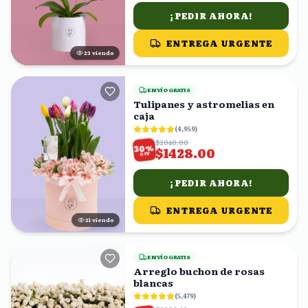
¡PEDIR AHORA!
ENTREGA URGENTE
24
viendo
ENVÍO GRATIS
Tulipanes y astromelias en
caja
(
4,959
)
$2040.00
%
30
$1428.00
OFF
¡PEDIR AHORA!
ENTREGA URGENTE
21
viendo
ENVÍO GRATIS
Arreglo buchon de rosas
blancas
(
5,479
)