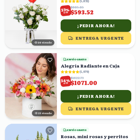
Me Encantas!"
(
5,631
)
$885.85
%
33
$593.52
OFF
¡PEDIR AHORA!
ENTREGA URGENTE
20
viendo
ENVÍO GRATIS
Alegría Radiante en Caja
(
5,979
)
$1622.73
%
34
$1071.00
OFF
¡PEDIR AHORA!
ENTREGA URGENTE
25
viendo
ENVÍO GRATIS
Rosas, mini rosas y perritos