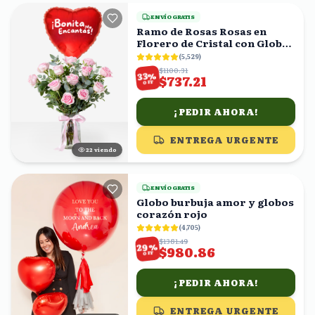
ENVÍO GRATIS
Ramo de Rosas Rosas en
Florero de Cristal con Globo
Corazón
(
5,529
)
$1100.31
%
33
$737.21
OFF
¡PEDIR AHORA!
ENTREGA URGENTE
22
viendo
ENVÍO GRATIS
Globo burbuja amor y globos
corazón rojo
(
4,705
)
$1381.49
%
29
$980.86
OFF
¡PEDIR AHORA!
ENTREGA URGENTE