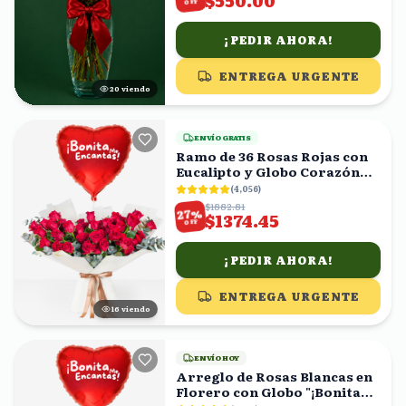
$550.00
OFF
¡PEDIR AHORA!
ENTREGA URGENTE
19
viendo
ENVÍO GRATIS
Ramo de 36 Rosas Rojas con
Eucalipto y Globo Corazón
'Bonita Me Encantas!'
(
4,056
)
$1882.81
%
27
$1374.45
OFF
¡PEDIR AHORA!
ENTREGA URGENTE
17
viendo
ENVÍO HOY
Arreglo de Rosas Blancas en
Florero con Globo "¡Bonita