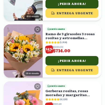
¡PEDIR AHORA!
ENTREGA URGENTE
17
viendo
ENVÍO GRATIS
Ramo de 3 girasoles 3 rosas
rositas y astromelias
blancas
(
5,956
)
$1081.82
%
34
$714.00
OFF
¡PEDIR AHORA!
ENTREGA URGENTE
23
viendo
ENVÍO GRATIS
Gerberas rositas, rosas
moradas y margaritas
amarillas en ramo
(
4,528
)
$915.49