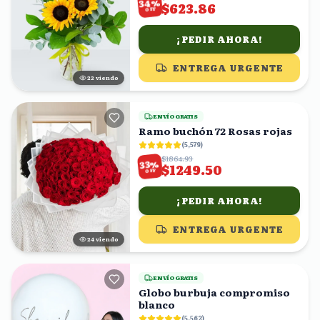
%
34
$623.86
OFF
¡PEDIR AHORA!
ENTREGA URGENTE
23
viendo
ENVÍO GRATIS
Ramo buchón 72 Rosas rojas
(
5,579
)
$1864.93
%
33
$1249.50
OFF
¡PEDIR AHORA!
ENTREGA URGENTE
25
viendo
ENVÍO GRATIS
Globo burbuja compromiso
blanco
(
5,562
)