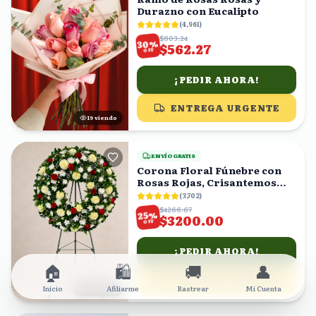
Durazno con Eucalipto
(
4,961
)
$803.24
%
30
$562.27
OFF
¡PEDIR AHORA!
ENTREGA URGENTE
20
viendo
ENVÍO GRATIS
Corona Floral Fúnebre con
Rosas Rojas, Crisantemos
Blancos y Amarillos
(
3,702
)
$4266.67
%
25
$3200.00
OFF
¡PEDIR AHORA!
🏠
🛍️
🚚
👤
ENTREGA URGENTE
Inicio
Afiliarme
Rastrear
Mi Cuenta
15
viendo