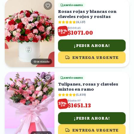
ENVÍO GRATIS
Rosas rojas y blancas con
claveles rojos y rositas
(
4,527
)
$1508.45
%
29
$1071.00
OFF
¡PEDIR AHORA!
ENTREGA URGENTE
17
viendo
ENVÍO GRATIS
Tulipanes, rosas y claveles
mixtos en ramo
(
5,639
)
$2464.37
%
33
$1651.13
OFF
¡PEDIR AHORA!
ENTREGA URGENTE