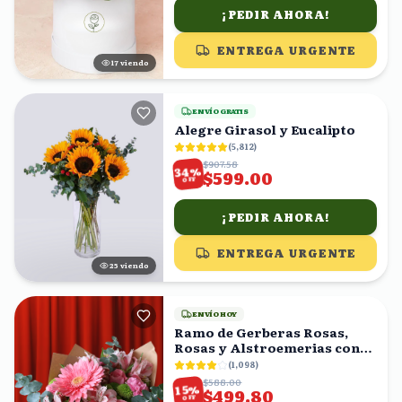
¡PEDIR AHORA!
ENTREGA URGENTE
18
viendo
ENVÍO GRATIS
Alegre Girasol y Eucalipto
(
5,812
)
$907.58
%
34
$599.00
OFF
¡PEDIR AHORA!
ENTREGA URGENTE
25
viendo
ENVÍO HOY
Ramo de Gerberas Rosas,
Rosas y Alstroemerias con
Eucalipto
(
1,098
)
$588.00
%
15
$499.80
OFF