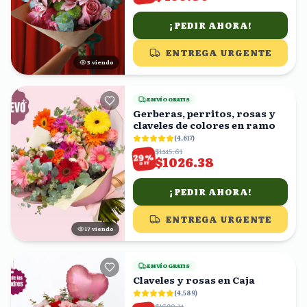
¡PEDIR AHORA!
ENTREGA URGENTE
3
viendo
ENVÍO GRATIS
Gerberas, perritos, rosas y
claveles de colores en ramo
(
4,617
)
$1445.61
%
29
$1026.38
OFF
¡PEDIR AHORA!
ENTREGA URGENTE
18
viendo
ENVÍO GRATIS
Claveles y rosas en Caja
(
4,589
)
$1690.14