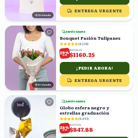
ENTREGA URGENTE
20
viendo
ENVÍO GRATIS
Bouquet Pasión Tulipanes
(
4,526
)
$1634.15
%
29
$1160.25
OFF
¡PEDIR AHORA!
ENTREGA URGENTE
16
viendo
ENVÍO GRATIS
Globo esfera negro y
estrellas graduación
(
4,433
)
$1177.61
%
28
$847.88
OFF