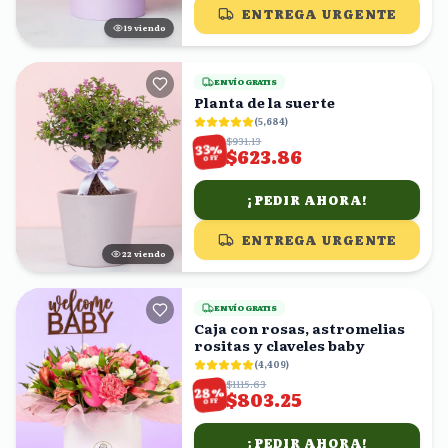
ENTREGA URGENTE
20
viendo
ENVÍO GRATIS
Planta de la suerte
(
5,684
)
$931.13
%
33
$623.86
OFF
¡PEDIR AHORA!
ENTREGA URGENTE
23
viendo
ENVÍO GRATIS
Caja con rosas, astromelias
rositas y claveles baby
(
4,409
)
$1115.63
%
28
$803.25
OFF
¡PEDIR AHORA!