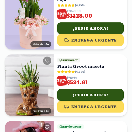
(
4,959
)
$2040.00
%
30
$1428.00
OFF
¡PEDIR AHORA!
ENTREGA URGENTE
18
viendo
ENVÍO HOY
Planta Groot maceta
(
4,420
)
$742.51
%
28
$534.61
OFF
¡PEDIR AHORA!
ENTREGA URGENTE
19
viendo
ENVÍO GRATIS