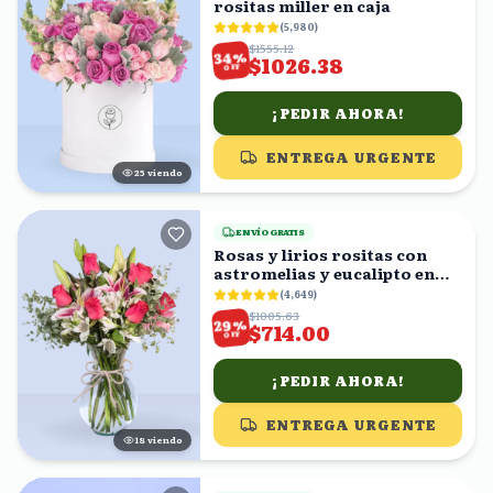
rositas miller en caja
(
5,980
)
$1555.12
%
34
$1026.38
OFF
¡PEDIR AHORA!
ENTREGA URGENTE
24
viendo
ENVÍO GRATIS
Rosas y lirios rositas con
astromelias y eucalipto en
florero
(
4,649
)
$1005.63
%
29
$714.00
OFF
¡PEDIR AHORA!
ENTREGA URGENTE
17
viendo