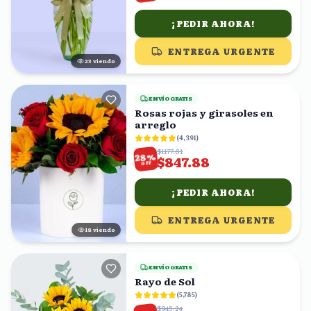
¡PEDIR AHORA!
ENTREGA URGENTE
23
viendo
ENVÍO GRATIS
Rosas rojas y girasoles en
arreglo
(
4,391
)
$1177.61
%
28
$847.88
OFF
¡PEDIR AHORA!
ENTREGA URGENTE
18
viendo
ENVÍO GRATIS
Rayo de Sol
(
5,785
)
$945.24