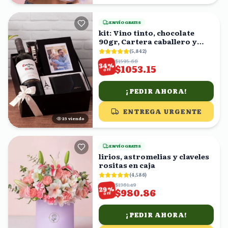
ENVÍO GRATIS
kit: Vino tinto, chocolate
90gr, Cartera caballero y
fotografía en caja
(
5,842
)
$1595.68
%
34
$1053.15
OFF
¡PEDIR AHORA!
ENTREGA URGENTE
24
viendo
ENVÍO GRATIS
lirios, astromelias y claveles
rositas en caja
(
4,586
)
$1381.49
%
29
$980.86
OFF
¡PEDIR AHORA!