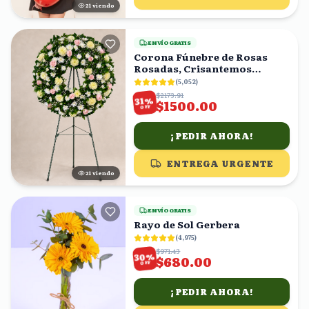
20
viendo
ENVÍO GRATIS
Corona Fúnebre de Rosas
Rosadas, Crisantemos
Amarillos y Follaje
(
5,052
)
$2173.91
%
31
$1500.00
OFF
¡PEDIR AHORA!
ENTREGA URGENTE
21
viendo
ENVÍO GRATIS
Rayo de Sol Gerbera
(
4,975
)
$971.43
%
30
$680.00
OFF
¡PEDIR AHORA!