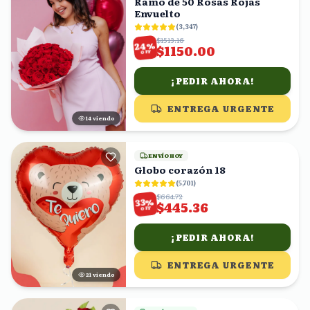
Ramo de 50 Rosas Rojas
Envuelto
(
3,347
)
$1513.16
%
24
$1150.00
OFF
¡PEDIR AHORA!
ENTREGA URGENTE
13
viendo
ENVÍO HOY
Globo corazón 18
(
5,701
)
$664.72
%
33
$445.36
OFF
¡PEDIR AHORA!
ENTREGA URGENTE
22
viendo