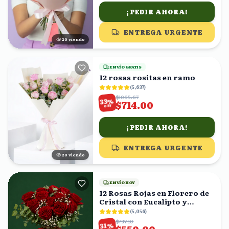
¡PEDIR AHORA!
ENTREGA URGENTE
21
viendo
ENVÍO GRATIS
12 rosas rositas en ramo
(
5,637
)
$1065.67
%
33
$714.00
OFF
¡PEDIR AHORA!
ENTREGA URGENTE
20
viendo
ENVÍO HOY
12 Rosas Rojas en Florero de
Cristal con Eucalipto y
Gypsophila
(
5,056
)
$797.10
%
31