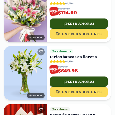
(
4,679
)
$1005.63
%
29
$714.00
OFF
¡PEDIR AHORA!
ENTREGA URGENTE
19
viendo
ENVÍO GRATIS
Lirios bancos en florero
(
4,379
)
$902.75
%
28
$649.98
OFF
¡PEDIR AHORA!
ENTREGA URGENTE
16
viendo
ENVÍO HOY
Ramo de Rosas Rosas y