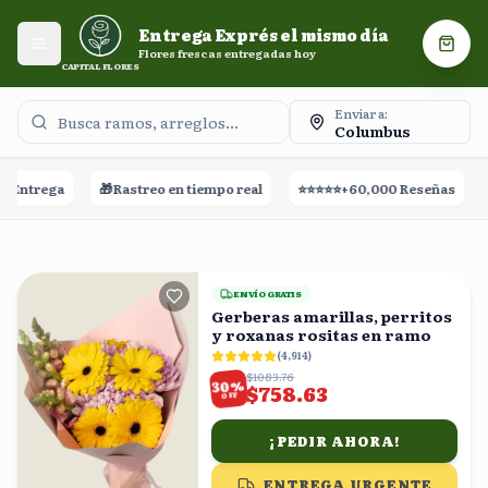
Entrega Exprés el mismo día. Flores frescas entregadas
Entrega Exprés el mismo día
hoy.
Abrir menú
Carri
Flores frescas entregadas hoy
CAPITAL FLORES
Enviar a:
Columbus

Rastreo en tiempo real
⭐⭐⭐⭐⭐
+60,000 Reseñas
🚀
Entrega el mi
ENVÍO GRATIS
Gerberas amarillas, perritos
y roxanas rositas en ramo
(
4,914
)
$1083.76
%
30
$758.63
OFF
¡PEDIR AHORA!
ENTREGA URGENTE