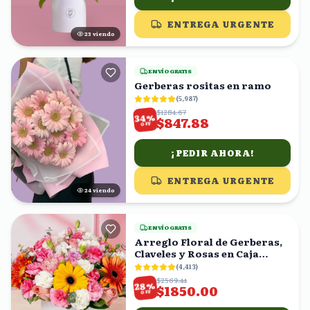
ENTREGA URGENTE
24
viendo
ENVÍO GRATIS
Gerberas rositas en ramo
(
5,987
)
$1284.67
%
34
$847.88
OFF
¡PEDIR AHORA!
ENTREGA URGENTE
25
viendo
ENVÍO GRATIS
Arreglo Floral de Gerberas,
Claveles y Rosas en Caja
Blanca
(
4,413
)
$2569.44
%
28
$1850.00
OFF