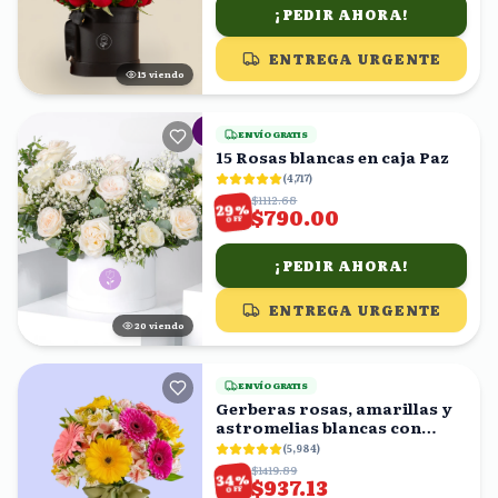
¡PEDIR AHORA!
ENTREGA URGENTE
15
viendo
ENVÍO GRATIS
15 Rosas blancas en caja Paz
(
4,717
)
$1112.68
%
29
$790.00
OFF
¡PEDIR AHORA!
ENTREGA URGENTE
20
viendo
ENVÍO GRATIS
Gerberas rosas, amarillas y
astromelias blancas con
florero
(
5,984
)
$1419.89
%
34
$937.13
OFF