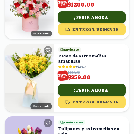
%
29
$1200.00
OFF
¡PEDIR AHORA!
ENTREGA URGENTE
17
viendo
ENVÍO HOY
Ramo de astromelias
amarillas
(
4,661
)
$505.63
%
29
$359.00
OFF
¡PEDIR AHORA!
ENTREGA URGENTE
21
viendo
ENVÍO GRATIS
Tulipanes y astromelias en
caja