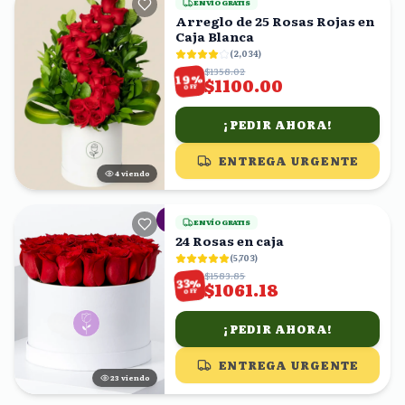
ENVÍO GRATIS
Arreglo de 25 Rosas Rojas en
Caja Blanca
(
2,034
)
$1358.02
%
19
$1100.00
OFF
¡PEDIR AHORA!
ENTREGA URGENTE
5
viendo
ENVÍO GRATIS
24 Rosas en caja
(
5,703
)
$1583.85
%
33
$1061.18
OFF
¡PEDIR AHORA!
ENTREGA URGENTE
23
viendo