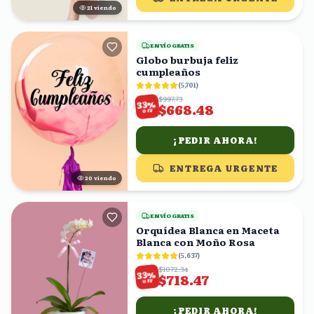
20
viendo
ENVÍO GRATIS
Globo burbuja feliz
cumpleaños
(
5,701
)
$997.73
%
33
$668.48
OFF
¡PEDIR AHORA!
ENTREGA URGENTE
20
viendo
ENVÍO GRATIS
Orquídea Blanca en Maceta
Blanca con Moño Rosa
(
5,637
)
$1072.34
%
33
$718.47
OFF
¡PEDIR AHORA!