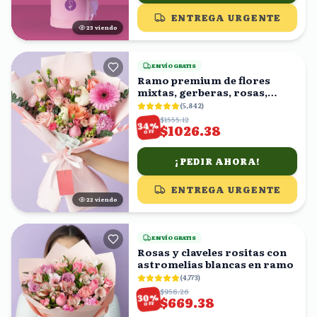
ENTREGA URGENTE
22
viendo
ENVÍO GRATIS
Ramo premium de flores
mixtas, gerberas, rosas,
claveles
(
5,842
)
$1555.12
%
34
$1026.38
OFF
¡PEDIR AHORA!
ENTREGA URGENTE
21
viendo
ENVÍO GRATIS
Rosas y claveles rositas con
astromelias blancas en ramo
(
4,773
)
$956.26
%
30
$669.38
OFF