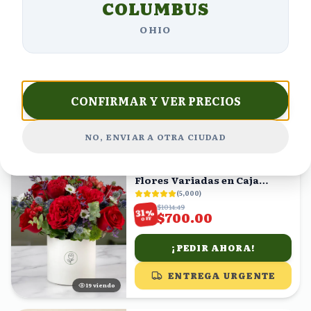
COLUMBUS
Rosas Fucsia y Claveles Rojos
(
4,766
)
OHIO
$1026.39
%
30
$718.47
OFF
¡PEDIR AHORA!
CONFIRMAR Y VER PRECIOS
ENTREGA URGENTE
19
viendo
NO, ENVIAR A OTRA CIUDAD
ENVÍO GRATIS
Arreglo de Rosas Rojas y
Flores Variadas en Caja
Blanca
(
5,000
)
$1014.49
%
31
$700.00
OFF
¡PEDIR AHORA!
ENTREGA URGENTE
20
viendo