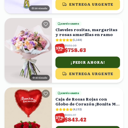
ENTREGA URGENTE
19
viendo
ENVÍO GRATIS
Claveles rositas, margaritas
y rosas amarillas en ramo
(
5,548
)
$1132.28
%
33
$758.63
OFF
¡PEDIR AHORA!
ENTREGA URGENTE
20
viendo
ENVÍO GRATIS
Caja de Rosas Rojas con
Globo de Corazón ¡Bonita Me
Encantas!
(
4,132
)
$1155.37
%
27
$843.42
OFF