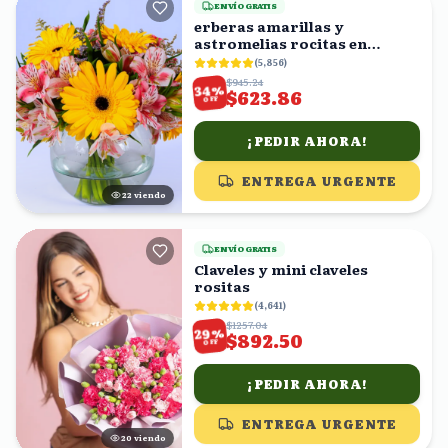
ENVÍO GRATIS
erberas amarillas y
astromelias rocitas en
florero
(
5,856
)
$945.24
%
34
$623.86
OFF
¡PEDIR AHORA!
ENTREGA URGENTE
23
viendo
ENVÍO GRATIS
Claveles y mini claveles
rositas
(
4,641
)
$1257.04
%
29
$892.50
OFF
¡PEDIR AHORA!
ENTREGA URGENTE
21
viendo