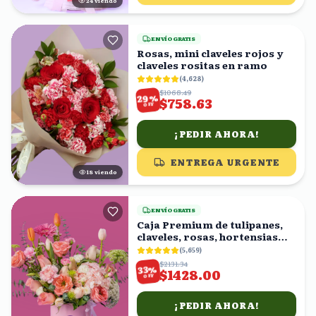
25
viendo
ENVÍO GRATIS
Rosas, mini claveles rojos y
claveles rositas en ramo
(
4,628
)
$1068.49
%
29
$758.63
OFF
¡PEDIR AHORA!
ENTREGA URGENTE
18
viendo
ENVÍO GRATIS
Caja Premium de tulipanes,
claveles, rosas, hortensias
rositas
(
5,659
)
$2131.34
%
33
$1428.00
OFF
¡PEDIR AHORA!