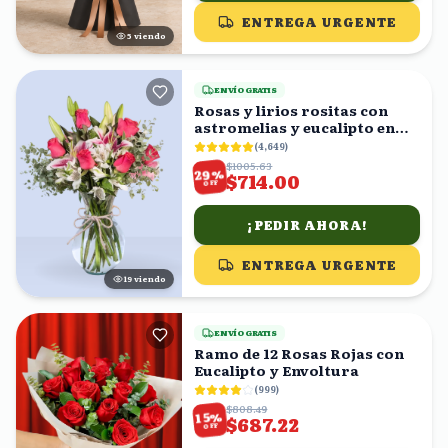
ENTREGA URGENTE
5
viendo
ENVÍO GRATIS
Rosas y lirios rositas con
astromelias y eucalipto en
florero
(
4,649
)
$1005.63
%
29
$714.00
OFF
¡PEDIR AHORA!
ENTREGA URGENTE
19
viendo
ENVÍO GRATIS
Ramo de 12 Rosas Rojas con
Eucalipto y Envoltura
(
999
)
$808.49
%
15
$687.22
OFF