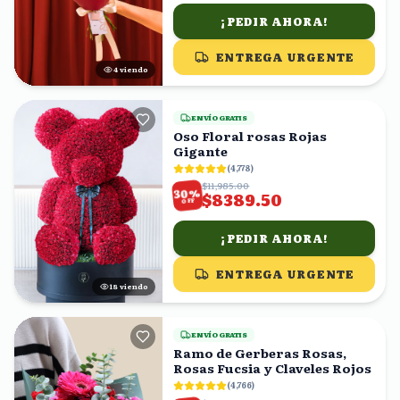
¡PEDIR AHORA!
ENTREGA URGENTE
3
viendo
ENVÍO GRATIS
Oso Floral rosas Rojas
Gigante
(
4,778
)
$11,985.00
%
30
$8389.50
OFF
¡PEDIR AHORA!
ENTREGA URGENTE
17
viendo
ENVÍO GRATIS
Ramo de Gerberas Rosas,
Rosas Fucsia y Claveles Rojos
(
4,766
)