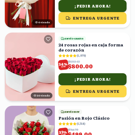
¡PEDIR AHORA!
ENTREGA URGENTE
3
viendo
ENVÍO GRATIS
24 rosas rojas en caja forma
de corazón
(
5,979
)
$1212.12
%
34
$800.00
OFF
¡PEDIR AHORA!
ENTREGA URGENTE
23
viendo
ENVÍO HOY
Pasión en Rojo Clásico
(
5,718
)
$744.78
%
33
$499.00
OFF