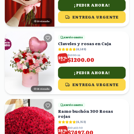
¡PEDIR AHORA!
ENTREGA URGENTE
20
viendo
ENVÍO GRATIS
Claveles y rosas en Caja
(
4,589
)
$1690.14
%
29
$1200.00
OFF
¡PEDIR AHORA!
ENTREGA URGENTE
17
viendo
ENVÍO GRATIS
Ramo buchón 300 Rosas
rojas
(
4,353
)
$10,412.50
%
28
$7497.00
OFF