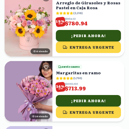
Arreglo de Girasoles y Rosas
Pastel en Caja Rosa
(
2,198
)
$964.12
%
19
$780.94
OFF
¡PEDIR AHORA!
ENTREGA URGENTE
5
viendo
ENVÍO GRATIS
Margaritas en ramo
(
5,790
)
$1081.80
%
34
$713.99
OFF
¡PEDIR AHORA!
ENTREGA URGENTE
25
viendo