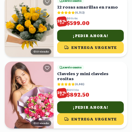
ENVÍO GRATIS
12 rosas amarillas en ramo
(
4,352
)
$831.94
%
28
$599.00
OFF
¡PEDIR AHORA!
ENTREGA URGENTE
18
viendo
ENVÍO GRATIS
Claveles y mini claveles
rositas
(
4,641
)
$1257.04
%
29
$892.50
OFF
¡PEDIR AHORA!
ENTREGA URGENTE
16
viendo