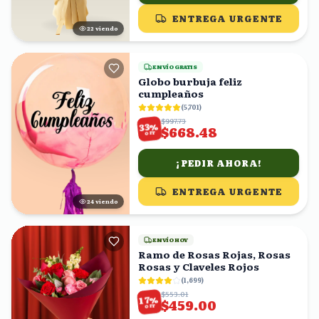
ENTREGA URGENTE
21
viendo
ENVÍO GRATIS
Globo burbuja feliz
cumpleaños
(
5,701
)
$997.73
%
33
$668.48
OFF
¡PEDIR AHORA!
ENTREGA URGENTE
24
viendo
ENVÍO HOY
Ramo de Rosas Rojas, Rosas
Rosas y Claveles Rojos
(
1,699
)
$553.01
%
17
$459.00
OFF