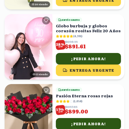
ENTREGA URGENTE
20
viendo
ENVÍO GRATIS
Globo burbuja y globos
corazón rositas Feliz 20 Años
(
4,391
)
$1238.35
%
28
$891.61
OFF
¡PEDIR AHORA!
ENTREGA URGENTE
16
viendo
ENVÍO GRATIS
Pasión Eterna rosas rojas
(
1,056
)
$1057.65
%
15
$899.00
OFF
¡PEDIR AHORA!