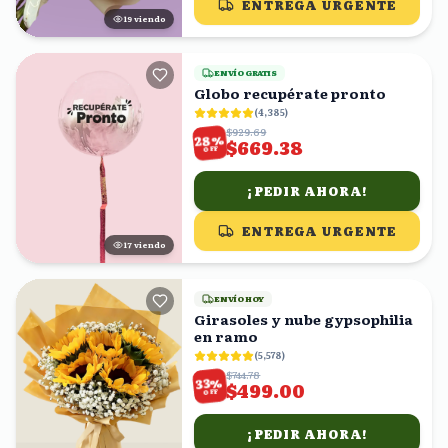
ENTREGA URGENTE
18
viendo
ENVÍO GRATIS
Globo recupérate pronto
(
4,385
)
$929.69
%
28
$669.38
OFF
¡PEDIR AHORA!
ENTREGA URGENTE
18
viendo
ENVÍO HOY
Girasoles y nube gypsophilia
en ramo
(
5,578
)
$744.78
%
33
$499.00
OFF
¡PEDIR AHORA!