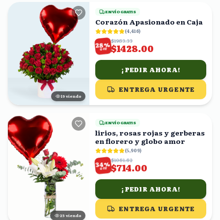
ENVÍO GRATIS
Corazón Apasionado en Caja
(
4,416
)
$1983.33
%
28
$1428.00
OFF
¡PEDIR AHORA!
ENTREGA URGENTE
20
viendo
ENVÍO GRATIS
lirios, rosas rojas y gerberas
en florero y globo amor
(
5,909
)
$1081.82
%
34
$714.00
OFF
¡PEDIR AHORA!
ENTREGA URGENTE
24
viendo