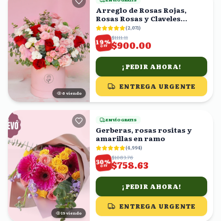
Arreglo de Rosas Rojas,
Rosas Rosas y Claveles
Blancos en Caja Rosa
(
2,071
)
$1111.11
%
19
$900.00
OFF
¡PEDIR AHORA!
ENTREGA URGENTE
6
viendo
ENVÍO GRATIS
Gerberas, rosas rositas y
amarillas en ramo
(
4,994
)
$1083.76
%
30
$758.63
OFF
¡PEDIR AHORA!
ENTREGA URGENTE
19
viendo