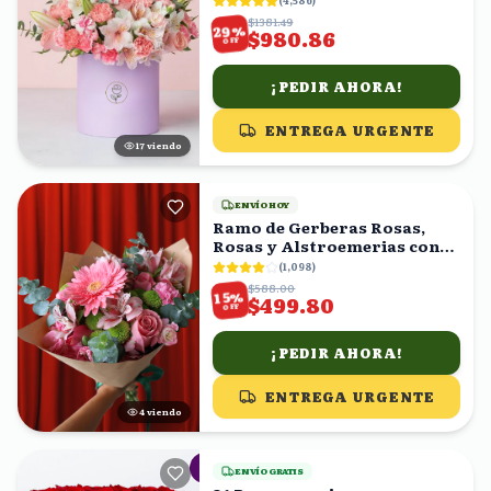
(
4,586
)
$1381.49
%
29
$980.86
OFF
¡PEDIR AHORA!
ENTREGA URGENTE
16
viendo
ENVÍO HOY
Ramo de Gerberas Rosas,
Rosas y Alstroemerias con
Eucalipto
(
1,098
)
$588.00
%
15
$499.80
OFF
¡PEDIR AHORA!
ENTREGA URGENTE
4
viendo
ENVÍO GRATIS