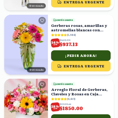
ENTREGA URGENTE
21
viendo
ENVÍO GRATIS
Gerberas rosas, amarillas y
astromelias blancas con
florero
(
5,984
)
$1419.89
%
34
$937.13
OFF
¡PEDIR AHORA!
ENTREGA URGENTE
25
viendo
ENVÍO GRATIS
Arreglo Floral de Gerberas,
Claveles y Rosas en Caja
Blanca
(
4,413
)
$2569.44
%
28
$1850.00
OFF