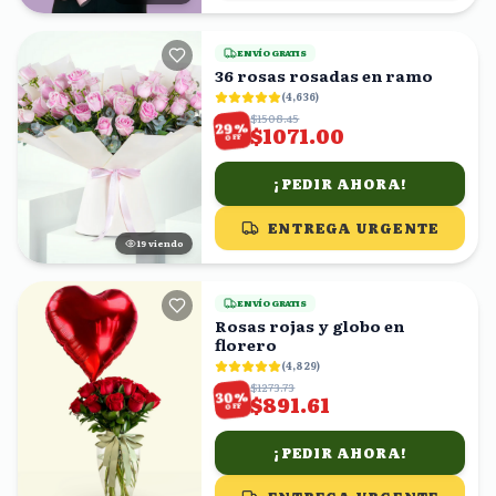
ENVÍO GRATIS
36 rosas rosadas en ramo
(
4,636
)
$1508.45
%
29
$1071.00
OFF
¡PEDIR AHORA!
ENTREGA URGENTE
19
viendo
ENVÍO GRATIS
Rosas rojas y globo en
florero
(
4,829
)
$1273.73
%
30
$891.61
OFF
¡PEDIR AHORA!