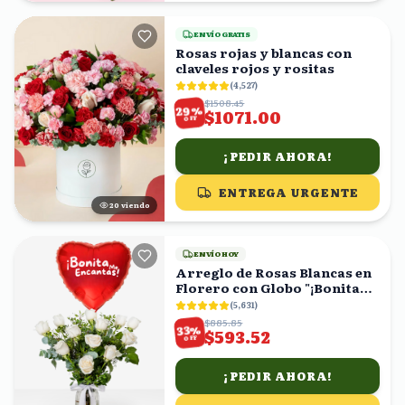
ENVÍO GRATIS
Rosas rojas y blancas con
claveles rojos y rositas
(
4,527
)
$1508.45
%
29
$1071.00
OFF
¡PEDIR AHORA!
ENTREGA URGENTE
21
viendo
ENVÍO HOY
Arreglo de Rosas Blancas en
Florero con Globo "¡Bonita
Me Encantas!"
(
5,631
)
$885.85
%
33
$593.52
OFF
¡PEDIR AHORA!