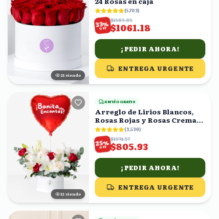
24 Rosas en caja
(
5,703
)
$1583.85
%
33
$1061.18
OFF
¡PEDIR AHORA!
ENTREGA URGENTE
20
viendo
ENVÍO GRATIS
Arreglo de Lirios Blancos,
Rosas Rojas y Rosas Crema
en Caja con Globo
(
3,530
)
$1074.57
%
25
$805.93
OFF
¡PEDIR AHORA!
ENTREGA URGENTE
13
viendo