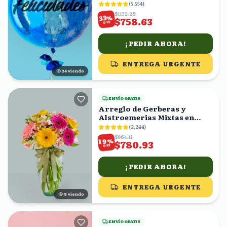
(
5,554
)
$1132.28
%
33
$758.63
OFF
¡PEDIR AHORA!
ENTREGA URGENTE
24
viendo
ENVÍO GRATIS
Arreglo de Gerberas y
Alstroemerias Mixtas en
Florero con Moño Verde
(
2,244
)
$964.11
%
19
$780.93
OFF
¡PEDIR AHORA!
ENTREGA URGENTE
8
viendo
ENVÍO GRATIS