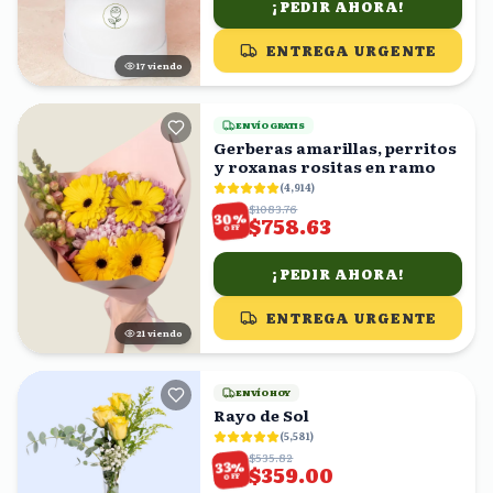
¡PEDIR AHORA!
ENTREGA URGENTE
17
viendo
ENVÍO GRATIS
Gerberas amarillas, perritos
y roxanas rositas en ramo
(
4,914
)
$1083.76
%
30
$758.63
OFF
¡PEDIR AHORA!
ENTREGA URGENTE
20
viendo
ENVÍO HOY
Rayo de Sol
(
5,581
)
$535.82
%
33
$359.00
OFF