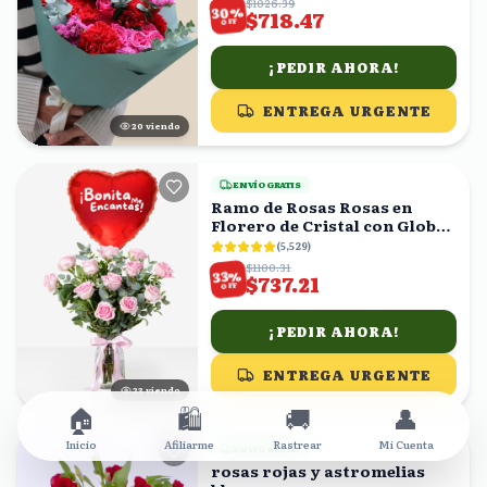
$1026.39
%
30
$718.47
OFF
¡PEDIR AHORA!
ENTREGA URGENTE
19
viendo
ENVÍO GRATIS
Ramo de Rosas Rosas en
Florero de Cristal con Globo
Corazón
(
5,529
)
$1100.31
%
33
$737.21
OFF
¡PEDIR AHORA!
ENTREGA URGENTE
24
viendo
🏠
🛍️
🚚
👤
Inicio
Afiliarme
Rastrear
Mi Cuenta
ENVÍO GRATIS
rosas rojas y astromelias