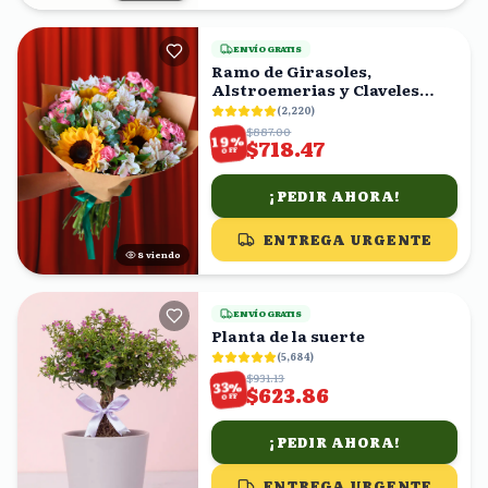
ENVÍO GRATIS
Ramo de Girasoles,
Alstroemerias y Claveles
Rosas
(
2,220
)
$887.00
%
19
$718.47
OFF
¡PEDIR AHORA!
ENTREGA URGENTE
9
viendo
ENVÍO GRATIS
Planta de la suerte
(
5,684
)
$931.13
%
33
$623.86
OFF
¡PEDIR AHORA!
ENTREGA URGENTE