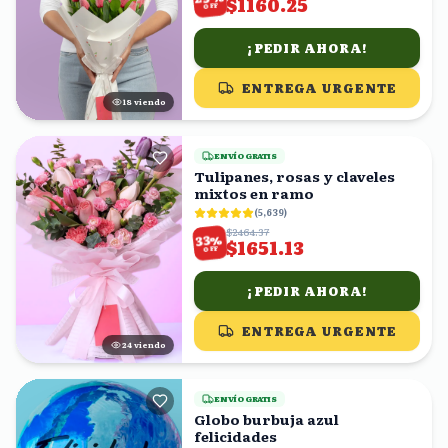
$1160.25
OFF
¡PEDIR AHORA!
ENTREGA URGENTE
19
viendo
ENVÍO GRATIS
Tulipanes, rosas y claveles
mixtos en ramo
(
5,639
)
$2464.37
%
33
$1651.13
OFF
¡PEDIR AHORA!
ENTREGA URGENTE
24
viendo
ENVÍO GRATIS
Globo burbuja azul
felicidades