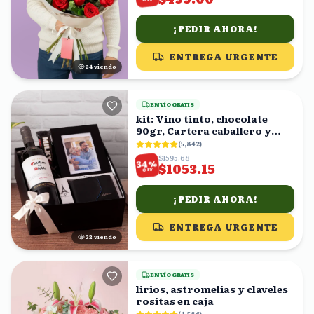
¡PEDIR AHORA!
ENTREGA URGENTE
23
viendo
ENVÍO GRATIS
kit: Vino tinto, chocolate
90gr, Cartera caballero y
fotografía en caja
(
5,842
)
$1595.68
%
34
$1053.15
OFF
¡PEDIR AHORA!
ENTREGA URGENTE
23
viendo
ENVÍO GRATIS
lirios, astromelias y claveles
rositas en caja