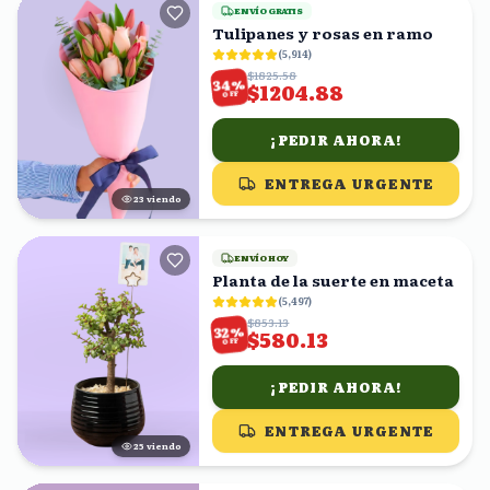
ENVÍO GRATIS
Tulipanes y rosas en ramo
(
5,914
)
$1825.58
%
34
$1204.88
OFF
¡PEDIR AHORA!
ENTREGA URGENTE
24
viendo
ENVÍO HOY
Planta de la suerte en maceta
(
5,497
)
$853.13
%
32
$580.13
OFF
¡PEDIR AHORA!
ENTREGA URGENTE
25
viendo