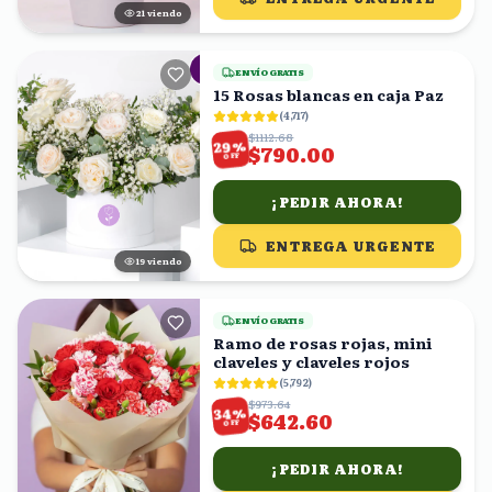
20
viendo
ENVÍO GRATIS
15 Rosas blancas en caja Paz
(
4,717
)
$1112.68
%
29
$790.00
OFF
¡PEDIR AHORA!
ENTREGA URGENTE
19
viendo
ENVÍO GRATIS
Ramo de rosas rojas, mini
claveles y claveles rojos
(
5,792
)
$973.64
%
34
$642.60
OFF
¡PEDIR AHORA!