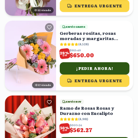
ENTREGA URGENTE
23
viendo
ENVÍO GRATIS
Gerberas rositas, rosas
moradas y margaritas
amarillas en ramo
(
4,528
)
$915.49
%
29
$650.00
OFF
¡PEDIR AHORA!
ENTREGA URGENTE
18
viendo
ENVÍO HOY
Ramo de Rosas Rosas y
Durazno con Eucalipto
(
4,961
)
$803.24
%
30
$562.27
OFF