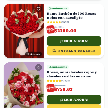
ENVÍO GRATIS
Ramo Buchón de 100 Rosas
Rojas con Eucalipto
(
3,798
)
$3108.11
%
26
$2300.00
OFF
¡PEDIR AHORA!
ENTREGA URGENTE
13
viendo
ENVÍO GRATIS
Rosas, mini claveles rojos y
claveles rositas en ramo
(
4,628
)
$1068.49
%
29
$758.63
OFF
¡PEDIR AHORA!