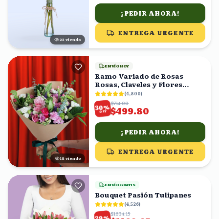
¡PEDIR AHORA!
ENTREGA URGENTE
23
viendo
ENVÍO HOY
Ramo Variado de Rosas
Rosas, Claveles y Flores
Mixtas con Eucalipto
(
4,800
)
$714.00
%
30
$499.80
OFF
¡PEDIR AHORA!
ENTREGA URGENTE
18
viendo
ENVÍO GRATIS
Bouquet Pasión Tulipanes
(
4,526
)
$1634.15
%
29