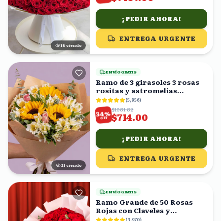
¡PEDIR AHORA!
ENTREGA URGENTE
17
viendo
ENVÍO GRATIS
Ramo de 3 girasoles 3 rosas
rositas y astromelias
blancas
(
5,956
)
$1081.82
%
34
$714.00
OFF
¡PEDIR AHORA!
ENTREGA URGENTE
22
viendo
ENVÍO GRATIS
Ramo Grande de 50 Rosas
Rojas con Claveles y
Eucalipto
(
3,970
)