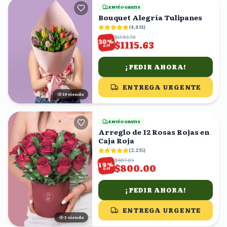
ENVÍO GRATIS
Bouquet Alegría Tulipanes
(
4,891
)
$1593.76
%
30
$1115.63
OFF
¡PEDIR AHORA!
ENTREGA URGENTE
19
viendo
ENVÍO GRATIS
Arreglo de 12 Rosas Rojas en
Caja Roja
(
2,235
)
$987.65
%
19
$800.00
OFF
¡PEDIR AHORA!
ENTREGA URGENTE
6
viendo