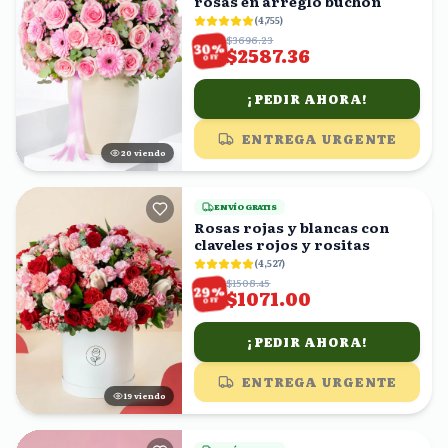
rosas en arreglo buchón
(
4,755
)
$3696.23
%
30
$2587.36
OFF
¡PEDIR AHORA!
ENTREGA URGENTE
20
viendo
ENVÍO GRATIS
Rosas rojas y blancas con
claveles rojos y rositas
(
4,527
)
$1508.45
%
29
$1071.00
OFF
¡PEDIR AHORA!
ENTREGA URGENTE
19
viendo