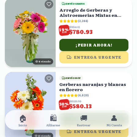
ENVÍO GRATIS
Arreglo de Gerberas y
Alstroemerias Mixtas en
Florero con Moño Verde
(
2,244
)
$964.11
%
19
$780.93
OFF
¡PEDIR AHORA!
ENTREGA URGENTE
8
viendo
ENVÍO HOY
Gerberas naranjas y blancas
en florero
(
4,820
)
$828.76
%
30
$580.13
OFF
🏠
🛍️
🚚
👤
¡PEDIR AHORA!
Inicio
Afiliarme
Rastrear
Mi Cuenta
ENTREGA URGENTE
21
viendo