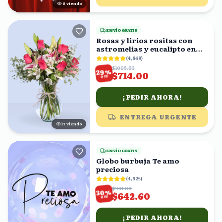
6
viendo
ENVÍO GRATIS
Rosas y lirios rositas con
astromelias y eucalipto en
florero
(
4,649
)
$1005.63
%
29
$714.00
OFF
¡PEDIR AHORA!
ENTREGA URGENTE
17
viendo
ENVÍO GRATIS
Globo burbuja Te amo
preciosa
(
4,925
)
$918.00
%
30
$642.60
OFF
¡PEDIR AHORA!