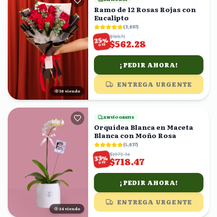
Ramo de 12 Rosas Rojas con
Eucalipto
(
3,697
)
$749.71
%
25
$562.28
OFF
¡PEDIR AHORA!
ENTREGA URGENTE
16
viendo
ENVÍO GRATIS
Orquídea Blanca en Maceta
Blanca con Moño Rosa
(
5,637
)
$1072.34
%
33
$718.47
OFF
¡PEDIR AHORA!
ENTREGA URGENTE
24
viendo