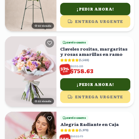
¡PEDIR AHORA!
ENTREGA URGENTE
22
viendo
ENVÍO GRATIS
Claveles rositas, margaritas
y rosas amarillas en ramo
(
5,548
)
$1132.28
%
33
$758.63
OFF
¡PEDIR AHORA!
ENTREGA URGENTE
22
viendo
ENVÍO GRATIS
Alegría Radiante en Caja
(
5,979
)
$1622.73
%
34