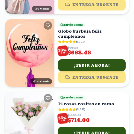
ENTREGA URGENTE
3
viendo
ENVÍO GRATIS
Globo burbuja feliz
cumpleaños
(
5,701
)
$997.73
%
33
$668.48
OFF
¡PEDIR AHORA!
ENTREGA URGENTE
25
viendo
ENVÍO GRATIS
12 rosas rositas en ramo
(
5,637
)
$1065.67
%
33
$714.00
OFF
¡PEDIR AHORA!