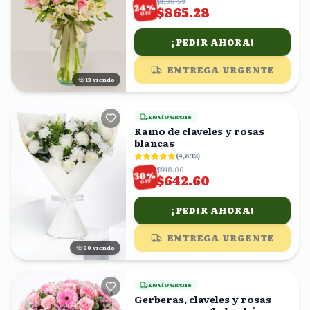
$1138.53
%
24
$865.28
OFF
¡PEDIR AHORA!
ENTREGA URGENTE
13
viendo
ENVÍO GRATIS
Ramo de claveles y rosas
blancas
(
4,832
)
$918.00
%
30
$642.60
OFF
¡PEDIR AHORA!
ENTREGA URGENTE
20
viendo
ENVÍO GRATIS
Gerberas, claveles y rosas