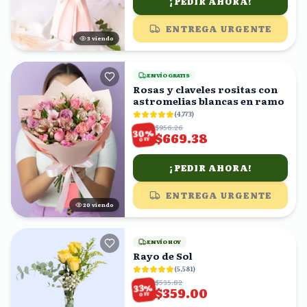
¡PEDIR AHORA!
ENTREGA URGENTE
3
viendo
ENVÍO GRATIS
Rosas y claveles rositas con
astromelias blancas en ramo
(
4,773
)
$956.26
%
30
$669.38
OFF
¡PEDIR AHORA!
ENTREGA URGENTE
20
viendo
ENVÍO HOY
Rayo de Sol
(
5,581
)
$535.82
%
33
$359.00
OFF