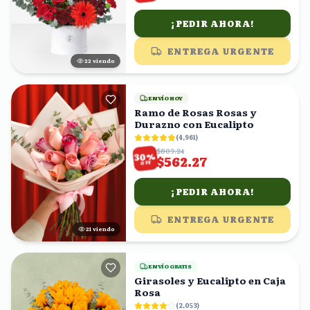
¡PEDIR AHORA!
ENTREGA URGENTE
22
viendo
ENVÍO HOY
Ramo de Rosas Rosas y
Durazno con Eucalipto
(
4,961
)
$803.24
%
30
$562.27
OFF
¡PEDIR AHORA!
ENTREGA URGENTE
21
viendo
ENVÍO GRATIS
Girasoles y Eucalipto en Caja
Rosa
(
2,053
)