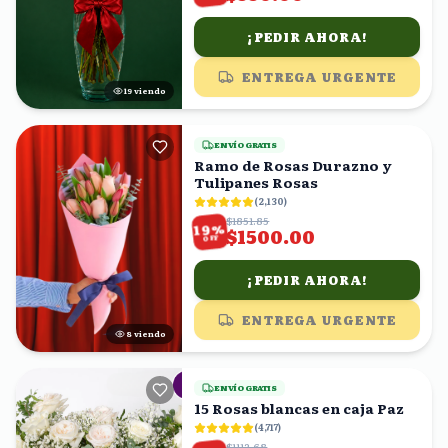
¡PEDIR AHORA!
ENTREGA URGENTE
19
viendo
ENVÍO GRATIS
Ramo de Rosas Durazno y
Tulipanes Rosas
(
2,130
)
$1851.85
%
19
$1500.00
OFF
¡PEDIR AHORA!
ENTREGA URGENTE
8
viendo
ENVÍO GRATIS
15 Rosas blancas en caja Paz
(
4,717
)
$1112.68