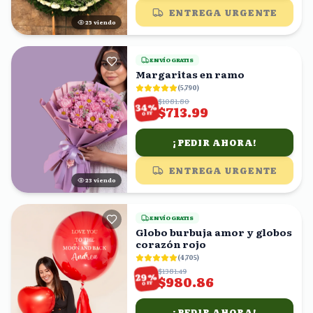
ENTREGA URGENTE
25
viendo
ENVÍO GRATIS
Margaritas en ramo
(
5,790
)
$1081.80
%
34
$713.99
OFF
¡PEDIR AHORA!
ENTREGA URGENTE
23
viendo
ENVÍO GRATIS
Globo burbuja amor y globos
corazón rojo
(
4,705
)
$1381.49
%
29
$980.86
OFF
¡PEDIR AHORA!