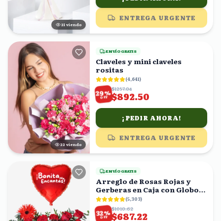
ENTREGA URGENTE
21
viendo
ENVÍO GRATIS
Claveles y mini claveles
rositas
(
4,641
)
$1257.04
%
29
$892.50
OFF
¡PEDIR AHORA!
ENTREGA URGENTE
22
viendo
ENVÍO GRATIS
Arreglo de Rosas Rojas y
Gerberas en Caja con Globo
Corazón
(
5,303
)
$1010.62
%
32
$687.22
OFF