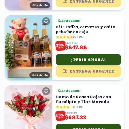
ENTREGA URGENTE
18
viendo
ENVÍO GRATIS
Kit: Toffes, cervezas y osito
peluche en caja
(
5,692
)
$1265.49
%
33
$847.88
OFF
¡PEDIR AHORA!
ENTREGA URGENTE
24
viendo
ENVÍO GRATIS
Ramo de Rosas Rojas con
Eucalipto y Flor Morada
(
1,032
)
$808.49
%
15
$687.22
OFF