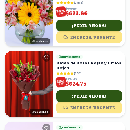
florero
(
5,856
)
$945.24
%
34
$623.86
OFF
¡PEDIR AHORA!
ENTREGA URGENTE
25
viendo
ENVÍO GRATIS
Ramo de Rosas Rojas y Lirios
Rojos
(
5,531
)
$932.46
%
33
$624.75
OFF
¡PEDIR AHORA!
ENTREGA URGENTE
20
viendo
ENVÍO GRATIS