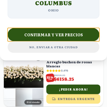
COLUMBUS
ENVÍO GRATIS
Pasión y Vino Tinto
OHIO
(
4,456
)
$1636.25
%
28
$1178.10
OFF
¡PEDIR AHORA!
CONFIRMAR Y VER PRECIOS
ENTREGA URGENTE
17
viendo
NO, ENVIAR A OTRA CIUDAD
ENVÍO GRATIS
Arreglo buchon de rosas
blancas
(
5,479
)
$9056.25
%
32
$6158.25
OFF
¡PEDIR AHORA!
ENTREGA URGENTE
23
viendo