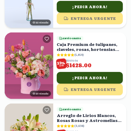
¡PEDIR AHORA!
ENTREGA URGENTE
22
viendo
ENVÍO GRATIS
Caja Premium de tulipanes,
claveles, rosas, hortensias
rositas
(
5,659
)
$2131.34
%
33
$1428.00
OFF
¡PEDIR AHORA!
ENTREGA URGENTE
23
viendo
ENVÍO GRATIS
Arreglo de Lirios Blancos,
Rosas Rosas y Astromelias
en Florero
(
3,436
)