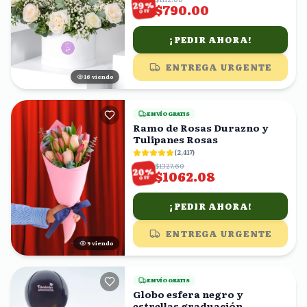
%
29
$790.00
OFF
¡PEDIR AHORA!
ENTREGA URGENTE
16
viendo
ENVÍO GRATIS
Ramo de Rosas Durazno y
Tulipanes Rosas
(
2,417
)
$1327.60
%
20
$1062.08
OFF
¡PEDIR AHORA!
ENTREGA URGENTE
9
viendo
ENVÍO GRATIS
Globo esfera negro y
estrellas graduación