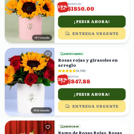
$2283.95
%
19
$1850.00
OFF
¡PEDIR AHORA!
ENTREGA URGENTE
7
viendo
ENVÍO GRATIS
Rosas rojas y girasoles en
arreglo
(
4,391
)
$1177.61
%
28
$847.88
OFF
¡PEDIR AHORA!
ENTREGA URGENTE
16
viendo
ENVÍO HOY
Ramo de Rosas Rojas, Rosas