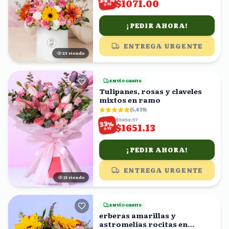
$1071.00
OFF
¡PEDIR AHORA!
ENTREGA URGENTE
23
viendo
ENVÍO GRATIS
Tulipanes, rosas y claveles
mixtos en ramo
(
5,639
)
$2464.37
%
33
$1651.13
OFF
¡PEDIR AHORA!
ENTREGA URGENTE
21
viendo
ENVÍO GRATIS
erberas amarillas y
astromelias rocitas en