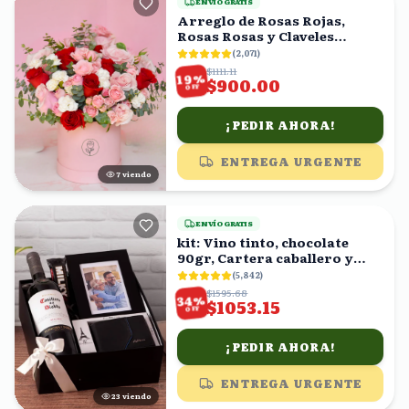
ENVÍO GRATIS
Arreglo de Rosas Rojas,
Rosas Rosas y Claveles
Blancos en Caja Rosa
(
2,071
)
$1111.11
%
19
$900.00
OFF
¡PEDIR AHORA!
ENTREGA URGENTE
7
viendo
ENVÍO GRATIS
kit: Vino tinto, chocolate
90gr, Cartera caballero y
fotografía en caja
(
5,842
)
$1595.68
%
34
$1053.15
OFF
¡PEDIR AHORA!
ENTREGA URGENTE
23
viendo