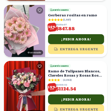
ENVÍO GRATIS
Gerberas rositas en ramo
(
5,987
)
$1284.67
%
34
$847.88
OFF
¡PEDIR AHORA!
ENTREGA URGENTE
23
viendo
ENVÍO GRATIS
Ramo de Tulipanes Blancos,
Claveles Rosas y Rosas Rosas
con Eucalipto
(
2,042
)
$1388.32
%
19
$1124.54
OFF
¡PEDIR AHORA!
ENTREGA URGENTE