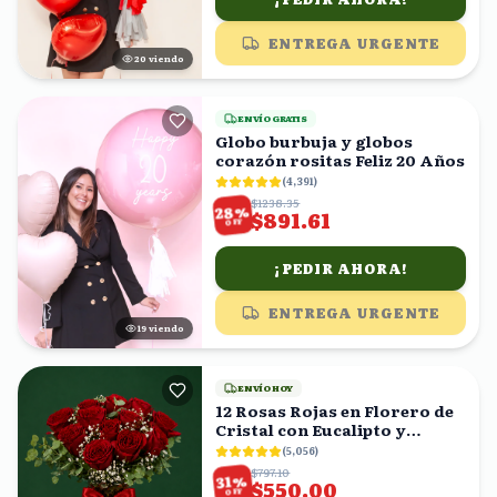
ENTREGA URGENTE
20
viendo
ENVÍO GRATIS
Globo burbuja y globos
corazón rositas Feliz 20 Años
(
4,391
)
$1238.35
%
28
$891.61
OFF
¡PEDIR AHORA!
ENTREGA URGENTE
19
viendo
ENVÍO HOY
12 Rosas Rojas en Florero de
Cristal con Eucalipto y
Gypsophila
(
5,056
)
$797.10
%
31
$550.00
OFF