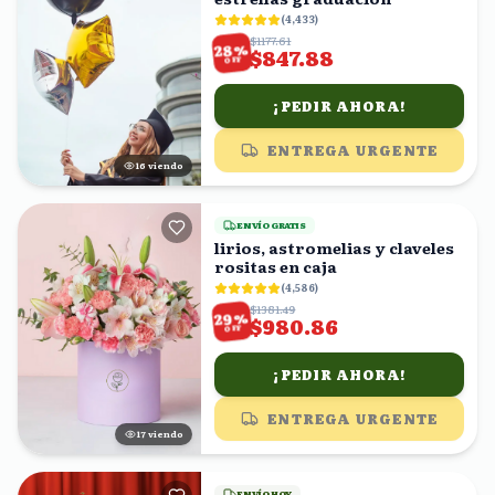
(
4,433
)
$1177.61
%
28
$847.88
OFF
¡PEDIR AHORA!
ENTREGA URGENTE
16
viendo
ENVÍO GRATIS
lirios, astromelias y claveles
rositas en caja
(
4,586
)
$1381.49
%
29
$980.86
OFF
¡PEDIR AHORA!
ENTREGA URGENTE
17
viendo
ENVÍO HOY