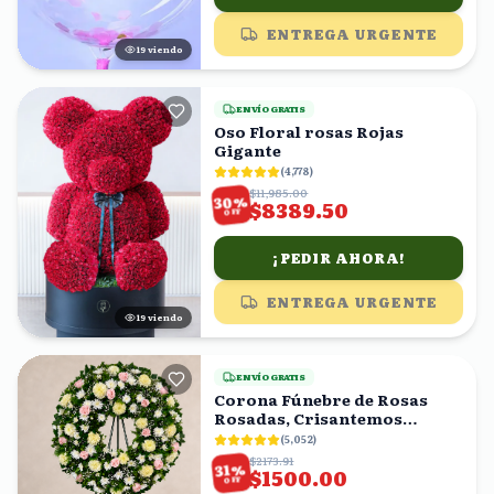
ENTREGA URGENTE
19
viendo
ENVÍO GRATIS
Oso Floral rosas Rojas
Gigante
(
4,778
)
$11,985.00
%
30
$8389.50
OFF
¡PEDIR AHORA!
ENTREGA URGENTE
19
viendo
ENVÍO GRATIS
Corona Fúnebre de Rosas
Rosadas, Crisantemos
Amarillos y Follaje
(
5,052
)
$2173.91
%
31
$1500.00
OFF