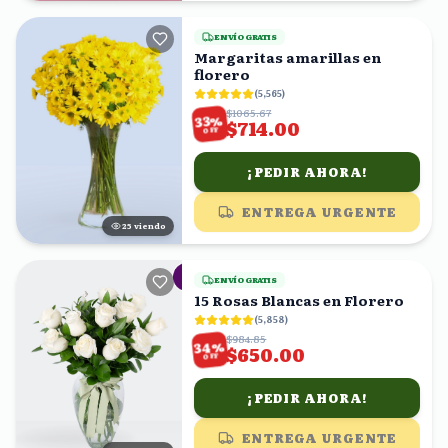
ENVÍO GRATIS
Margaritas amarillas en
florero
(
5,565
)
$1065.67
%
33
$714.00
OFF
¡PEDIR AHORA!
ENTREGA URGENTE
25
viendo
ENVÍO GRATIS
15 Rosas Blancas en Florero
(
5,858
)
$984.85
%
34
$650.00
OFF
¡PEDIR AHORA!
ENTREGA URGENTE