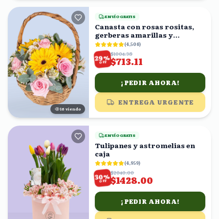
ENVÍO GRATIS
Canasta con rosas rositas,
gerberas amarillas y
astromelias blancas
(
4,506
)
$1004.38
%
29
$713.11
OFF
¡PEDIR AHORA!
ENTREGA URGENTE
16
viendo
ENVÍO GRATIS
Tulipanes y astromelias en
caja
(
4,959
)
$2040.00
%
30
$1428.00
OFF
¡PEDIR AHORA!