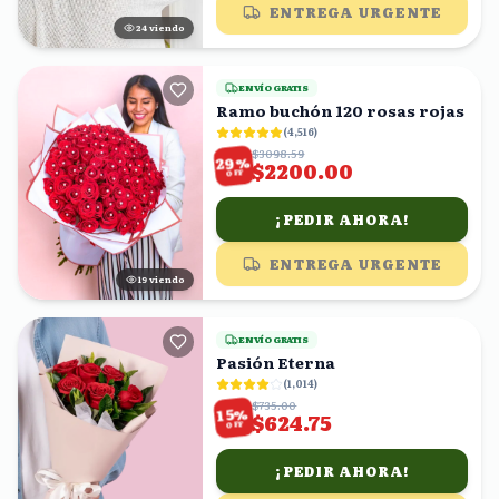
ENTREGA URGENTE
24
viendo
ENVÍO GRATIS
Ramo buchón 120 rosas rojas
(
4,516
)
$3098.59
%
29
$2200.00
OFF
¡PEDIR AHORA!
ENTREGA URGENTE
19
viendo
ENVÍO GRATIS
Pasión Eterna
(
1,014
)
$735.00
%
15
$624.75
OFF
¡PEDIR AHORA!