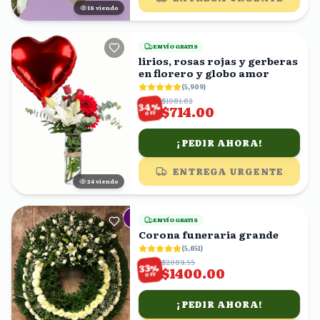
18
viendo
ENVÍO GRATIS
lirios, rosas rojas y gerberas
en florero y globo amor
(
5,909
)
$1081.82
%
34
$714.00
OFF
¡PEDIR AHORA!
ENTREGA URGENTE
24
viendo
ENVÍO GRATIS
Corona funeraria grande
(
5,651
)
$2089.55
%
33
$1400.00
OFF
¡PEDIR AHORA!