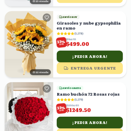
25
viendo
ENVÍO HOY
Girasoles y nube gypsophilia
en ramo
(
5,578
)
$744.78
%
33
$499.00
OFF
¡PEDIR AHORA!
ENTREGA URGENTE
22
viendo
ENVÍO GRATIS
Ramo buchón 72 Rosas rojas
(
5,579
)
$1864.93
%
33
$1249.50
OFF
¡PEDIR AHORA!