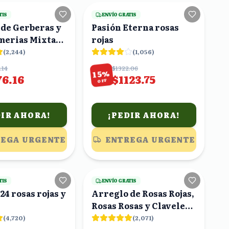
TIS
ENVÍO GRATIS
 de Gerberas y
Pasión Eterna rosas
merias Mixtas
rojas
ero con Moño
(
2,244
)
(
1,056
)
.14
$1322.06
%
15
76.16
$1123.75
OFF
DIR AHORA!
¡PEDIR AHORA!
EGA URGENTE
ENTREGA URGENTE
19
viendo
6
viendo
TIS
ENVÍO GRATIS
24 rosas rojas y
Arreglo de Rosas Rojas,
Rosas Rosas y Claveles
Blancos en Caja Rosa
(
4,720
)
(
2,071
)