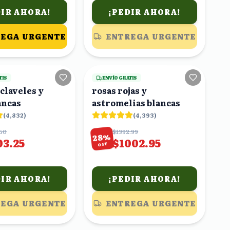
DIR AHORA!
¡PEDIR AHORA!
EGA URGENTE
ENTREGA URGENTE
20
viendo
17
viendo
TIS
ENVÍO GRATIS
claveles y
rosas rojas y
ancas
astromelias blancas
(
4,832
)
(
4,393
)
.50
$1392.99
%
28
03.25
$1002.95
OFF
DIR AHORA!
¡PEDIR AHORA!
EGA URGENTE
ENTREGA URGENTE
7
viendo
3
viendo