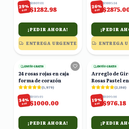
$1807.01
$3885.14
%
%
29
26
$1282.98
$2875.0
OFF
OFF
¡PEDIR AHORA!
¡PEDIR AH
ENTREGA URGENTE
ENTREGA 
25
viendo
ENVÍO GRATIS
ENVÍO GRATIS
24 rosas rojas en caja
Arreglo de Gir
forma de corazón
Rosas Pastel en
Rosa
(
5,979
)
(
2,198
)
$1515.15
$1205.16
%
%
34
19
$1000.00
$976.18
OFF
OFF
¡PEDIR AHORA!
¡PEDIR AH