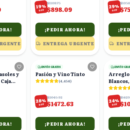
$1108.75
$1056
%
%
29
19
0
$898.09
$7
OFF
OFF
ORA!
¡PEDIR AHORA!
¡PE
URGENTE
ENTREGA URGENTE
ENTR
9
viendo
17
viendo
ENVÍO GRATIS
ENVÍO GRA
asoles y
Pasión y Vino Tinto
Arreglo 
 Caja
Blancos,
(
4,456
)
Astrome
$2045.32
$1423
%
%
28
24
$1472.63
$1
OFF
OFF
ORA!
¡PEDIR AHORA!
¡PE