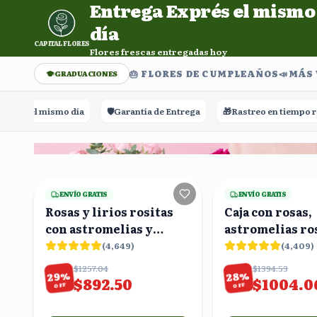
Entrega Exprés el mismo
Entrega Exprés el mismo día. Flores frescas entregadas h
día
CAPITAL FLORES
Flores frescas entregadas hoy
🎂 FLORES DE CUMPLEAÑOS
📣​MÁS
GRADUACIONES
el mismo día
🛡️
Garantía de Entrega
🎁
Rastreo en tiempo real
18
viendo
ENVÍO GRATIS
ENVÍO GRATIS
Rosas y lirios rositas
Caja con rosas,
con astromelias y
astromelias ros
eucalipto en florero
claveles baby
(
4,649
)
(
4,409
)
$1257.04
$1394.53
%
%
29
28
$892.50
$1004.0
OFF
OFF