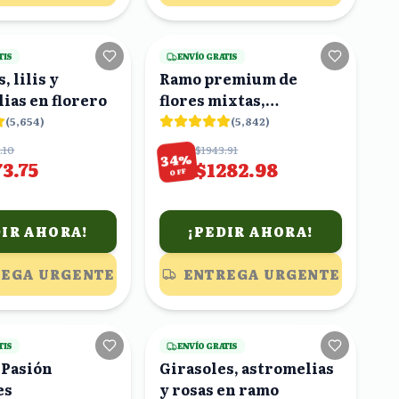
25
viendo
24
viendo
TIS
ENVÍO GRATIS
, lilis y
Ramo premium de
astromelias en florero
flores mixtas,
gerberas, rosas,
(
5,654
)
(
5,842
)
claveles
.10
$1943.91
%
34
3.75
$1282.98
OFF
DIR AHORA!
¡PEDIR AHORA!
EGA URGENTE
ENTREGA URGENTE
19
viendo
18
viendo
TIS
ENVÍO GRATIS
 Pasión
Girasoles, astromelias
es
y rosas en ramo