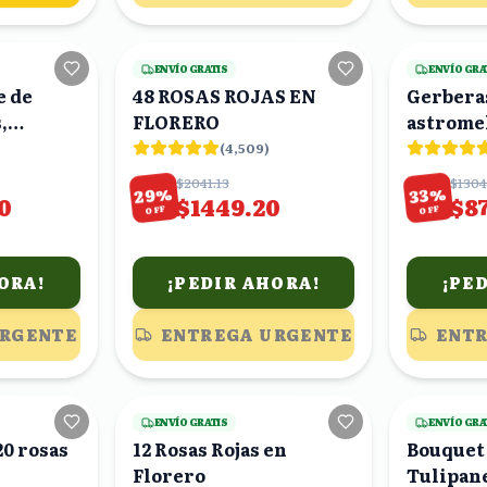
13
viendo
18
viendo
ENVÍO GRATIS
ENVÍO GRA
e de
48 ROSAS ROJAS EN
Gerberas
,
FLORERO
ancos y
(
4,509
)
$2041.13
$1304
%
%
29
33
0
$1449.20
$87
OFF
OFF
ORA!
¡PEDIR AHORA!
¡PE
URGENTE
ENTREGA URGENTE
ENTR
17
viendo
23
viendo
ENVÍO GRATIS
ENVÍO GRA
0 rosas
12 Rosas Rojas en
Bouquet
Florero
Tulipan