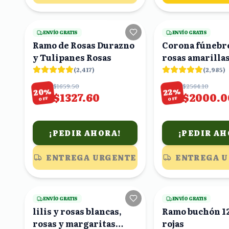
10
viendo
ENVÍO GRATIS
ENVÍO GRATIS
Ramo de Rosas Durazno
Corona fúnebr
y Tulipanes Rosas
rosas amarillas
crisantemos bl
(
2,417
)
(
2,985
)
follaje
$1659.50
$2564.10
%
%
20
22
$1327.60
$2000.0
OFF
OFF
¡PEDIR AHORA!
¡PEDIR AH
ENTREGA URGENTE
ENTREGA 
23
viendo
ENVÍO GRATIS
ENVÍO GRATIS
lilis y rosas blancas,
Ramo buchón 12
rosas y margaritas
rojas