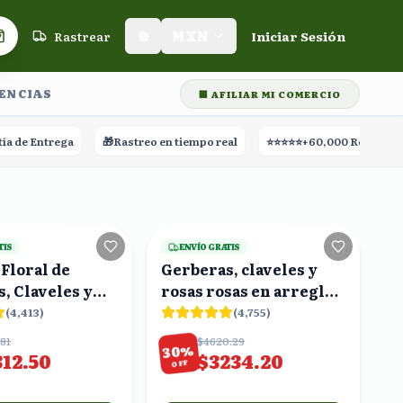
Rastrear
🌐
MXN
Iniciar Sesión
Carrito de compras
LENCIAS
🏢 AFILIAR MI COMERCIO
Entrega
🎁
Rastreo en tiempo real
⭐⭐⭐⭐⭐
+60,000 Reseñas
18
viendo
19
viendo
TIS
ENVÍO GRATIS
Floral de
Gerberas, claveles y
, Claveles y
rosas rosas en arreglo
 Caja Blanca
buchón
(
4,413
)
(
4,755
)
.81
$4620.29
%
30
312.50
$3234.20
OFF