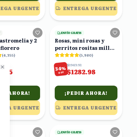
EGA URGENTE
ENTREGA URGENTE
18
viendo
24
viendo
Y
ENVÍO GRATIS
 astromelia y 2
Rosas, mini rosas y
 florero
perritos rositas miller
en caja
(
4,355
)
(
5,980
)
29
$1943.91
%
34
1.25
$1282.98
Close
OFF
DIR AHORA!
¡PEDIR AHORA!
EGA URGENTE
ENTREGA URGENTE
19
viendo
17
viendo
TIS
ENVÍO GRATIS