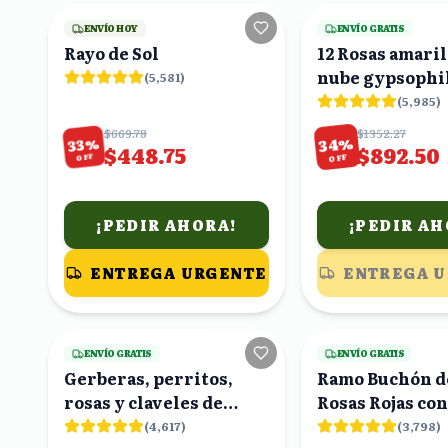
ENVÍO HOY
ENVÍO GRATIS
Rayo de Sol
12 Rosas amaril
nube gypsophi
(
5,581
)
florero
(
5,985
)
$669.78
$1352.27
%
%
33
34
$448.75
$892.50
OFF
OFF
¡PEDIR AHORA!
¡PEDIR AH
ENTREGA URGENTE
ENTREGA 
16
viendo
ENVÍO GRATIS
ENVÍO GRATIS
Gerberas, perritos,
Ramo Buchón d
rosas y claveles de
Rosas Rojas con
colores en ramo
Eucalipto
(
4,617
)
(
3,798
)