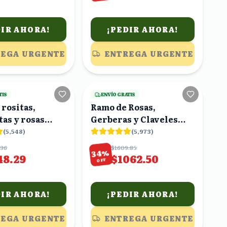
DIR AHORA!
¡PEDIR AHORA!
EGA URGENTE
ENTREGA URGENTE
22
viendo
24
viendo
TIS
ENVÍO GRATIS
 rositas,
Ramo de Rosas,
as y rosas
Gerberas y Claveles
s en ramo
Rosas y Naranjas
(
5,548
)
(
5,973
)
.36
$1609.85
%
34
48.29
$1062.50
OFF
DIR AHORA!
¡PEDIR AHORA!
EGA URGENTE
ENTREGA URGENTE