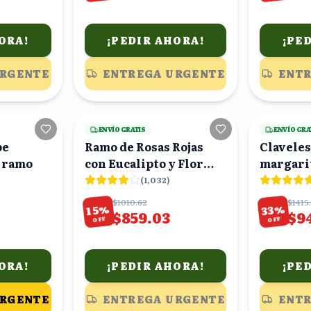
ORA!
¡PEDIR AHORA!
¡PE
URGENTE
ENTREGA URGENTE
ENTR
23
viendo
3
viendo
ENVÍO GRATIS
ENVÍO GRA
be
Ramo de Rosas Rojas
Claveles
 ramo
con Eucalipto y Flor
margarit
Morada
amarilla
(
1,032
)
$1010.62
$1415
%
%
33
15
$859.03
$9
OFF
OFF
ORA!
¡PEDIR AHORA!
¡PE
URGENTE
ENTREGA URGENTE
ENTR