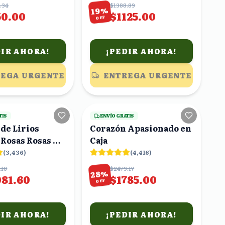
.34
$1388.89
%
19
50.00
$1125.00
OFF
DIR AHORA!
¡PEDIR AHORA!
EGA URGENTE
ENTREGA URGENTE
15
viendo
19
viendo
TIS
ENVÍO GRATIS
de Lirios
Corazón Apasionado en
 Rosas Rosas y
Caja
lias en Florero
(
3,436
)
(
4,416
)
.16
$2479.17
%
28
081.60
$1785.00
OFF
DIR AHORA!
¡PEDIR AHORA!