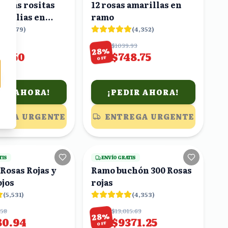
 rosas rositas
12 rosas amarillas en
omelias en
ramo
(
4,679
)
(
4,352
)
.04
$1039.93
%
28
92.50
$748.75
OFF
DIR AHORA!
¡PEDIR AHORA!
EGA URGENTE
ENTREGA URGENTE
22
viendo
19
viendo
TIS
ENVÍO GRATIS
Rosas Rojas y
Ramo buchón 300 Rosas
ojos
rojas
(
5,531
)
(
4,353
)
.58
$13,015.63
%
28
80.94
$9371.25
OFF