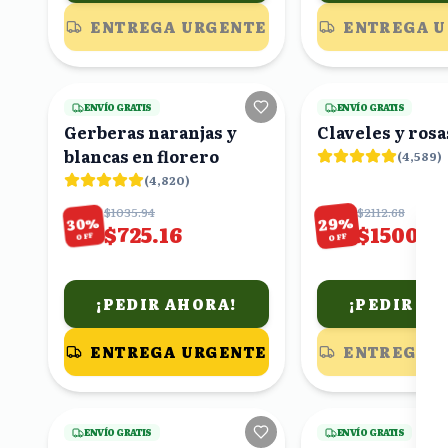
ENTREGA URGENTE
ENTREGA 
20
viendo
ENVÍO GRATIS
ENVÍO GRATIS
Gerberas naranjas y
Claveles y rosa
blancas en florero
(
4,589
)
(
4,820
)
$1035.94
$2112.68
%
%
30
29
$725.16
$1500.0
OFF
OFF
¡PEDIR AHORA!
¡PEDIR AH
ENTREGA URGENTE
ENTREGA 
22
viendo
ENVÍO GRATIS
ENVÍO GRATIS