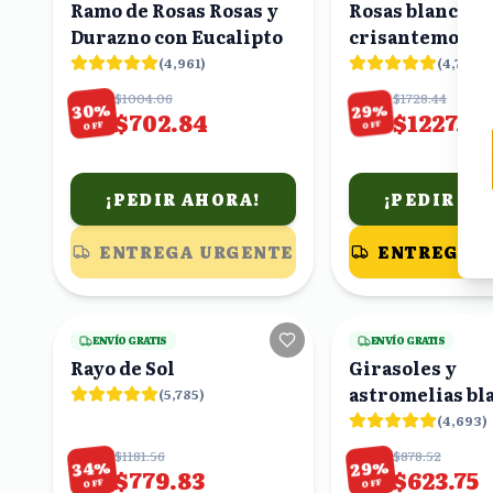
Ramo de Rosas Rosas y
Rosas blancas,
Durazno con Eucalipto
crisantemos y 
en caja
(
4,961
)
(
4,719
)
$1004.06
$1728.44
%
%
29
30
$702.84
$1227.19
OFF
OFF
¡PEDIR AHORA!
¡PEDIR AH
ENTREGA URGENTE
ENTREGA 
24
viendo
ENVÍO GRATIS
ENVÍO GRATIS
Rayo de Sol
Girasoles y
astromelias bl
(
5,785
)
ramo
(
4,693
)
$1181.56
$878.52
%
%
34
29
$779.83
$623.75
OFF
OFF