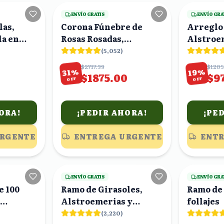
ENVÍO GRATIS
ENVÍO GRA
las,
Corona Fúnebre de
Arreglo
la en
Rosas Rosadas,
Alstroe
Crisantemos Amarillos
en Flor
(
5,052
)
y Follaje
Verde
$2717.39
$1205
%
%
19
31
$1875.00
$9
OFF
OFF
ORA!
¡PEDIR AHORA!
¡PE
URGENTE
ENTREGA URGENTE
ENTR
15
viendo
9
viendo
ENVÍO GRATIS
ENVÍO GRA
e 100
Ramo de Girasoles,
Ramo de 
Alstroemerias y
follajes
Claveles Rosas
(
2,220
)