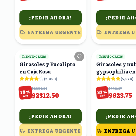
¡PEDIR AHORA!
¡PEDIR AH
ENTREGA URGENTE
ENTREGA 
5
viendo
ENVÍO GRATIS
ENVÍO GRATIS
Girasoles y Eucalipto
Girasoles y nu
en Caja Rosa
gypsophilia en
(
2,053
)
(
5,578
)
$2854.94
$930.97
%
%
33
19
$2312.50
$623.75
OFF
OFF
¡PEDIR AHORA!
¡PEDIR AH
ENTREGA URGENTE
ENTREGA 