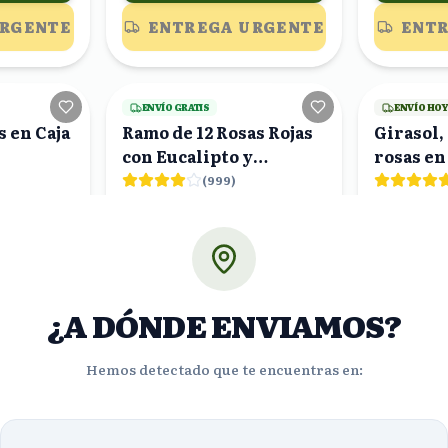
URGENTE
ENTREGA URGENTE
ENTR
18
viendo
4
viendo
ENVÍO GRATIS
ENVÍO HO
s en Caja
Ramo de 12 Rosas Rojas
Girasol,
con Eucalipto y
rosas en
Envoltura
(
999
)
$1010.62
$432.
%
%
28
15
0
$859.03
$31
OFF
OFF
ORA!
¡PEDIR AHORA!
¡PE
¿A DÓNDE ENVIAMOS?
URGENTE
ENTREGA URGENTE
ENTR
Hemos detectado que te encuentras en:
18
viendo
13
viendo
ENVÍO GRATIS
ENVÍO GRA