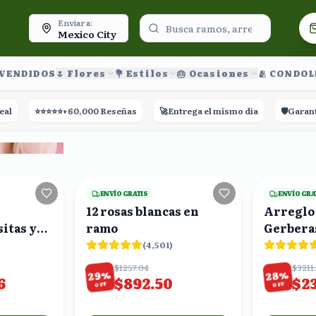
oy.
Enviar a:
Mexico City
 VENDIDOS
🌷 Flores
💐 Estilos
🎂 Ocasiones
🫂 CONDO
⭐⭐⭐⭐⭐
+60,000 Reseñas
🚀
Entrega el mismo día
🛡️
Garantía de 
20
viendo
18
viendo
ENVÍO GRATIS
ENVÍO GRA
12 rosas blancas en
Arreglo 
itas y
ramo
Gerberas
Rosas en
(
4,501
)
$1257.04
$3211
%
%
29
28
6
$892.50
$2
OFF
OFF