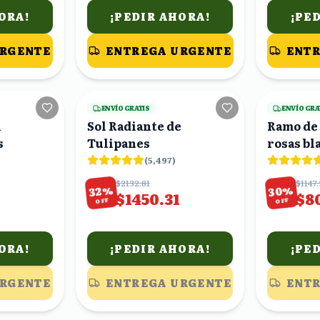
ORA!
¡PEDIR AHORA!
¡PE
URGENTE
ENTREGA URGENTE
ENTR
20
viendo
22
viendo
ENVÍO GRATIS
ENVÍO GRA
i
Sol Radiante de
Ramo de 
s
Tulipanes
rosas bl
(
5,497
)
$2132.81
$1147
%
%
30
32
$1450.31
$8
OFF
OFF
ORA!
¡PEDIR AHORA!
¡PE
URGENTE
ENTREGA URGENTE
ENTR
25
viendo
19
viendo