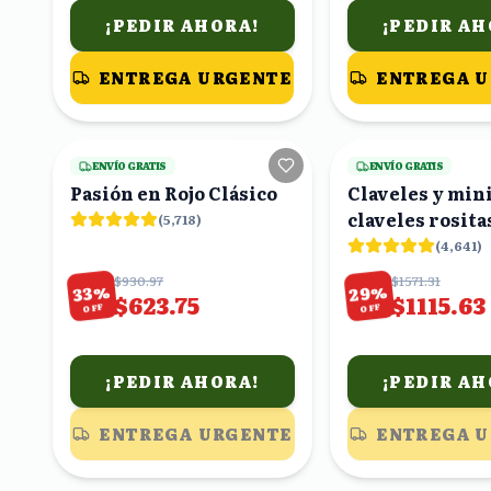
¡PEDIR AHORA!
¡PEDIR AH
ENTREGA URGENTE
ENTREGA 
24
viendo
ENVÍO GRATIS
ENVÍO GRATIS
Pasión en Rojo Clásico
Claveles y min
claveles rosita
(
5,718
)
(
4,641
)
$930.97
$1571.31
%
%
29
33
$623.75
$1115.63
OFF
OFF
¡PEDIR AHORA!
¡PEDIR AH
ENTREGA URGENTE
ENTREGA 
22
viendo