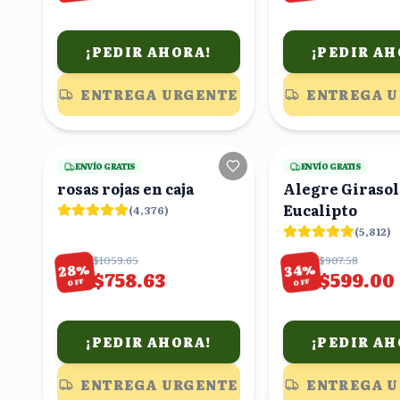
¡PEDIR AHORA!
¡PEDIR AH
ENTREGA URGENTE
ENTREGA 
18
viendo
ENVÍO GRATIS
ENVÍO GRATIS
rosas rojas en caja
Alegre Girasol
Eucalipto
(
4,376
)
(
5,812
)
$1053.65
$907.58
%
%
28
34
$758.63
$599.00
OFF
OFF
¡PEDIR AHORA!
¡PEDIR AH
ENTREGA URGENTE
ENTREGA 