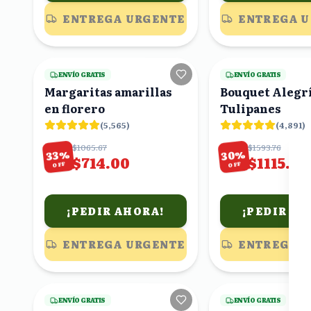
ENTREGA URGENTE
ENTREGA 
23
viendo
ENVÍO GRATIS
ENVÍO GRATIS
Margaritas amarillas
Bouquet Alegr
en florero
Tulipanes
(
5,565
)
(
4,891
)
$1065.67
$1593.76
%
%
30
33
$714.00
$1115.63
OFF
OFF
¡PEDIR AHORA!
¡PEDIR AH
ENTREGA URGENTE
ENTREGA 
6
viendo
ENVÍO GRATIS
ENVÍO GRATIS