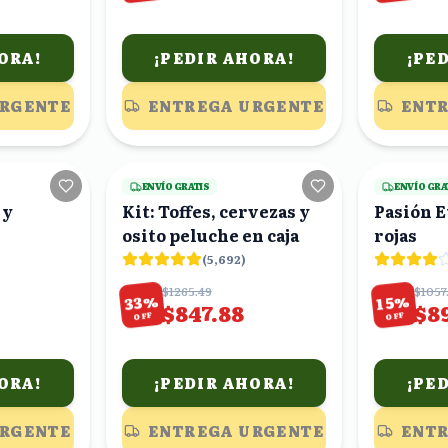
ORA!
¡PEDIR AHORA!
¡PE
URGENTE
ENTREGA URGENTE
ENTR
23
viendo
24
viendo
ENVÍO GRATIS
ENVÍO GRA
 y
Kit: Toffes, cervezas y
Pasión E
osito peluche en caja
rojas
(
5,692
)
$1265.49
$1057
%
%
33
15
$847.88
$8
OFF
OFF
ORA!
¡PEDIR AHORA!
¡PE
URGENTE
ENTREGA URGENTE
ENTR