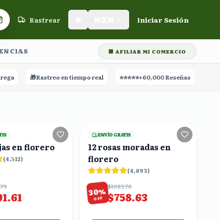
Rastrear
🌐
MXN
Iniciar Sesión
Carrito de compras
LENCIAS
🏢 AFILIAR MI COMERCIO
🎁
Rastreo en tiempo real
⭐⭐⭐⭐⭐
+60,000 Reseñas
18
viendo
21
viendo
TIS
ENVÍO GRATIS
jas en florero
12 rosas moradas en
florero
(
4,512
)
(
4,893
)
.79
$1083.76
%
30
91.61
$758.63
OFF