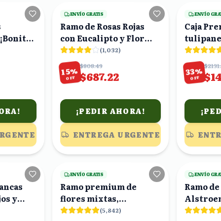
ENVÍO GRATIS
ENVÍO GRA
s
Ramo de Rosas Rojas
Caja Pr
"¡Bonita
con Eucalipto y Flor
tulipane
Morada
rosas, h
(
1,032
)
rositas
$808.49
$2131
%
%
33
15
$687.22
$1
OFF
OFF
ORA!
¡PEDIR AHORA!
¡PE
URGENTE
ENTREGA URGENTE
ENTR
17
viendo
24
viendo
ENVÍO GRATIS
ENVÍO GRA
lancas
Ramo premium de
Ramo de 
jos y
flores mixtas,
Alstroe
gerberas, rosas,
Claveles
(
5,842
)