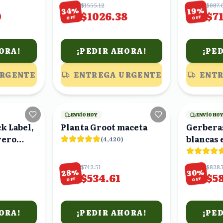
claveles
$1555.12
$887.
%
%
34
19
0
$1026.38
$7
OFF
OFF
ORA!
¡PEDIR AHORA!
¡PE
URGENTE
ENTREGA URGENTE
ENTR
25
viendo
18
viendo
ENVÍO HOY
ENVÍO HO
k Label,
Planta Groot maceta
Gerberas
rero
blancas 
(
4,420
)
uates en
$742.51
$828.
%
%
28
30
$534.61
$5
OFF
OFF
ORA!
¡PEDIR AHORA!
¡PE