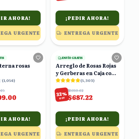
DIR AHORA!
¡PEDIR AHORA!
EGA URGENTE
ENTREGA URGENTE
3
viendo
22
viendo
TIS
ENVÍO GRATIS
terna rosas
Arreglo de Rosas Rojas
y Gerberas en Caja con
Globo Corazón
(
1,056
)
(
5,303
)
.65
$1010.62
%
32
99.00
$687.22
OFF
DIR AHORA!
¡PEDIR AHORA!
EGA URGENTE
ENTREGA URGENTE