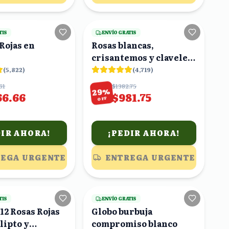
25
viendo
17
viendo
TIS
ENVÍO GRATIS
 Rojas en
Rosas blancas,
crisantemos y claveles
en caja
(
5,822
)
(
4,719
)
61
$1382.75
%
29
66.66
$981.75
OFF
DIR AHORA!
¡PEDIR AHORA!
EGA URGENTE
ENTREGA URGENTE
3
viendo
22
viendo
TIS
ENVÍO GRATIS
12 Rosas Rojas
Globo burbuja
lipto y
compromiso blanco