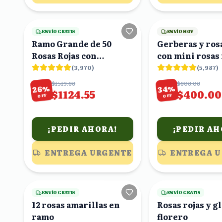
15
viendo
ENVÍO GRATIS
ENVÍO HOY
Ramo Grande de 50
Gerberas y rosa
Rosas Rojas con
con mini rosas
Claveles y Eucalipto
en ramo
(
3,970
)
(
5,987
)
$1519.66
$606.06
%
%
26
34
$1124.55
$400.00
OFF
OFF
¡PEDIR AHORA!
¡PEDIR AH
ENTREGA URGENTE
ENTREGA 
16
viendo
ENVÍO GRATIS
ENVÍO GRATIS
12 rosas amarillas en
Rosas rojas y g
ramo
florero