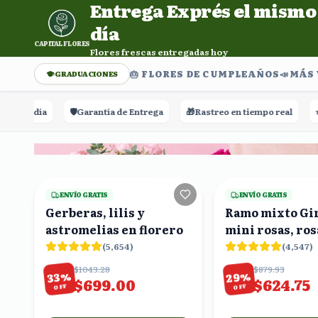
Entrega Exprés el mismo
Entrega Exprés el mismo día. Flores frescas entregadas h
día
CAPITAL FLORES
Flores frescas entregadas hoy
🎂 FLORES DE CUMPLEAÑOS
📣​MÁS
GRADUACIONES
día
🛡️
Garantía de Entrega
🎁
Rastreo en tiempo real
⭐⭐⭐⭐⭐
+6
21
viendo
ENVÍO GRATIS
ENVÍO GRATIS
Gerberas, lilis y
Ramo mixto Gir
astromelias en florero
mini rosas, ros
lirios blancos 
(
5,654
)
(
4,547
)
$1043.28
$879.93
%
%
29
33
$699.00
$624.75
OFF
OFF