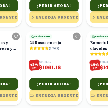
ORA!
¡PEDIR AHORA!
¡PE
URGENTE
ENTREGA URGENTE
ENTR
25
viendo
21
viendo
ENVÍO GRATIS
ENVÍO GRA
jas y
24 Rosas en caja
Ramo tu
rero y
claveles
(
5,703
)
$1583.85
$2074
%
%
29
33
$1061.18
$1
OFF
OFF
ORA!
¡PEDIR AHORA!
¡PE
URGENTE
ENTREGA URGENTE
ENTR
20
viendo
4
viendo