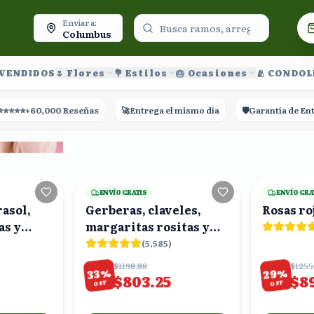
oy.
Enviar a:
Columbus
 VENDIDOS
🌷 Flores
💐 Estilos
🎂 Ocasiones
🫂 CONDO
0,000 Reseñas
🚀
Entrega el mismo día
🛡️
Garantía de Entrega
19
viendo
23
viendo
ENVÍO GRATIS
ENVÍO GRA
asol,
Gerberas, claveles,
Rosas ro
as y
margaritas rositas y
en ramo
margaritas blancas en
(
5,585
)
caja forma corazón
$1198.88
$1255
%
%
29
33
$803.25
$8
OFF
OFF