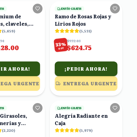
TIS
ENVÍO GRATIS
emium de
Ramo de Rosas Rojas y
s, claveles,
Lirios Rojos
ortensias
(
5,659
)
(
5,531
)
.34
$932.46
%
33
428.00
$624.75
OFF
DIR AHORA!
¡PEDIR AHORA!
EGA URGENTE
ENTREGA URGENTE
8
viendo
24
viendo
TIS
ENVÍO GRATIS
Girasoles,
Alegría Radiante en
merias y
Caja
 Rosas
(
2,220
)
(
5,979
)