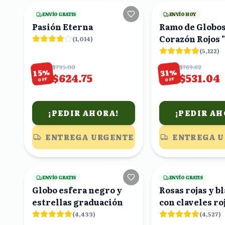
ENVÍO GRATIS
ENVÍO HOY
Pasión Eterna
Ramo de Globo
Corazón Rojos 
(
1,014
)
Me Encantas!"
(
5,122
)
$735.00
$769.62
%
%
15
31
$624.75
$531.04
OFF
OFF
¡PEDIR AHORA!
¡PEDIR AH
ENTREGA URGENTE
ENTREGA 
17
viendo
ENVÍO GRATIS
ENVÍO GRATIS
Globo esfera negro y
Rosas rojas y b
estrellas graduación
con claveles ro
rositas
(
4,433
)
(
4,527
)