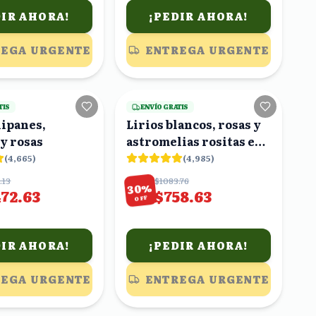
DIR AHORA!
¡PEDIR AHORA!
EGA URGENTE
ENTREGA URGENTE
20
viendo
19
viendo
TIS
ENVÍO GRATIS
lipanes,
Lirios blancos, rosas y
 y rosas
astromelias rositas en
ramo
(
4,665
)
(
4,985
)
.13
$1083.76
%
30
472.63
$758.63
OFF
DIR AHORA!
¡PEDIR AHORA!
EGA URGENTE
ENTREGA URGENTE
24
viendo
23
viendo