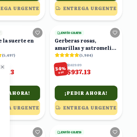
EGA URGENTE
ENTREGA URGENTE
22
viendo
24
viendo
Y
ENVÍO GRATIS
e la suerte en
Gerberas rosas,
amarillas y astromelias
blancas con florero
(
5,497
)
(
5,984
)
13
$1419.89
%
34
80.13
$937.13
Close
OFF
DIR AHORA!
¡PEDIR AHORA!
EGA URGENTE
ENTREGA URGENTE
6
viendo
17
viendo
TIS
ENVÍO GRATIS