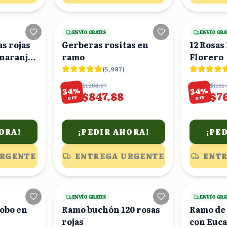
24
viendo
23
viendo
ENVÍO GRATIS
ENVÍO GRA
s rojas
Gerberas rositas en
12 Rosas
 naranja
ramo
Florero
(
5,987
)
$1284.67
$1161.
%
%
34
34
$847.88
$7
OFF
OFF
ORA!
¡PEDIR AHORA!
¡PE
URGENTE
ENTREGA URGENTE
ENTR
18
viendo
19
viendo
ENVÍO GRATIS
ENVÍO GRA
lobo en
Ramo buchón 120 rosas
Ramo de 
rojas
con Euca