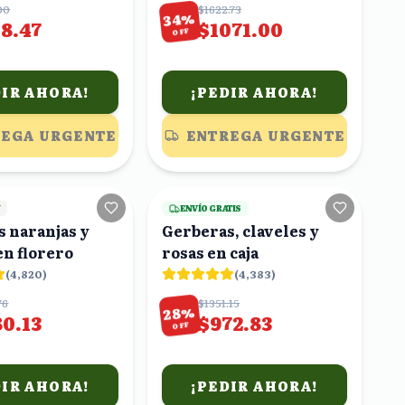
00
$1622.73
%
34
18.47
$1071.00
OFF
DIR AHORA!
¡PEDIR AHORA!
EGA URGENTE
ENTREGA URGENTE
17
viendo
18
viendo
Y
ENVÍO GRATIS
 naranjas y
Gerberas, claveles y
en florero
rosas en caja
(
4,820
)
(
4,383
)
76
$1351.15
%
28
80.13
$972.83
OFF
DIR AHORA!
¡PEDIR AHORA!