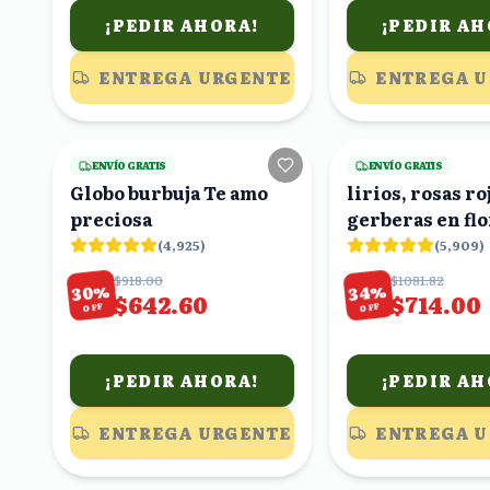
¡PEDIR AHORA!
¡PEDIR AH
ENTREGA URGENTE
ENTREGA 
21
viendo
ENVÍO GRATIS
ENVÍO GRATIS
Globo burbuja Te amo
lirios, rosas ro
preciosa
gerberas en flo
globo amor
(
4,925
)
(
5,909
)
$918.00
$1081.82
%
%
30
34
$642.60
$714.00
OFF
OFF
¡PEDIR AHORA!
¡PEDIR AH
ENTREGA URGENTE
ENTREGA 
4
viendo