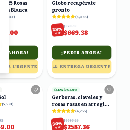
de 25 Rosas
Globo recupérate
 Caja Blanca
pronto
(
2,034
)
(
4,385
)
.02
$929.69
%
28
100.00
$669.38
OFF
DIR AHORA!
¡PEDIR AHORA!
EGA URGENTE
ENTREGA URGENTE
22
viendo
19
viendo
Y
ENVÍO GRATIS
Sol
Gerberas, claveles y
rosas rosas en arreglo
(
5,581
)
buchón
(
4,755
)
82
$3696.23
%
30
59.00
$2587.36
OFF