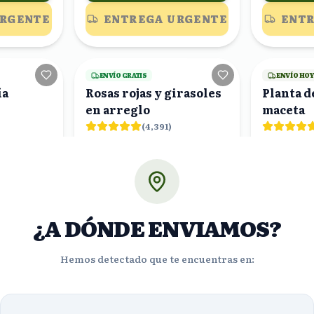
URGENTE
ENTREGA URGENTE
ENTR
19
viendo
16
viendo
ENVÍO GRATIS
ENVÍO HO
ía
Rosas rojas y girasoles
Planta d
en arreglo
maceta
(
4,391
)
$1177.61
$853.
%
%
28
32
$847.88
$5
OFF
OFF
ORA!
¡PEDIR AHORA!
¡PE
¿A DÓNDE ENVIAMOS?
URGENTE
ENTREGA URGENTE
ENTR
Hemos detectado que te encuentras en:
19
viendo
21
viendo
ENVÍO GRATIS
ENVÍO GRA