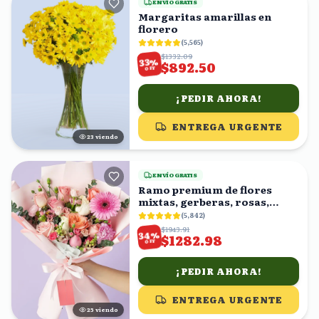
ENVÍO GRATIS
Margaritas amarillas en
florero
(
5,565
)
$1332.09
%
33
$892.50
OFF
¡PEDIR AHORA!
ENTREGA URGENTE
23
viendo
ENVÍO GRATIS
Ramo premium de flores
mixtas, gerberas, rosas,
claveles
(
5,842
)
$1943.91
%
34
$1282.98
OFF
¡PEDIR AHORA!
ENTREGA URGENTE
24
viendo