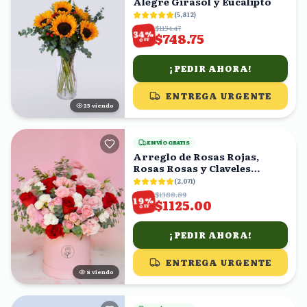
Alegre Girasol y Eucalipto
(
5,812
)
$1134.47
%
34
$748.75
OFF
¡PEDIR AHORA!
ENTREGA URGENTE
25
viendo
ENVÍO GRATIS
Arreglo de Rosas Rojas,
Rosas Rosas y Claveles
Blancos en Caja Rosa
(
2,071
)
$1388.89
%
19
$1125.00
OFF
¡PEDIR AHORA!
ENTREGA URGENTE
7
viendo