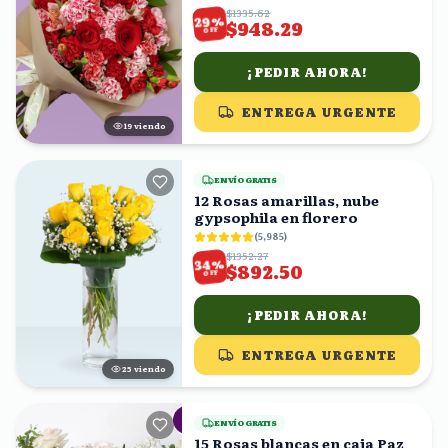
$1335.62
%
29
$948.29
OFF
¡PEDIR AHORA!
ENTREGA URGENTE
18
viendo
ENVÍO GRATIS
12 Rosas amarillas, nube
gypsophila en florero
(
5,985
)
$1352.27
%
34
$892.50
OFF
¡PEDIR AHORA!
ENTREGA URGENTE
24
viendo
ENVÍO GRATIS
15 Rosas blancas en caja Paz