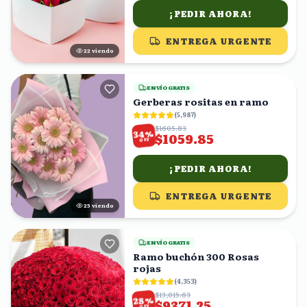
¡PEDIR AHORA!
ENTREGA URGENTE
22
viendo
ENVÍO GRATIS
Gerberas rositas en ramo
(
5,987
)
$1605.83
%
34
$1059.85
OFF
¡PEDIR AHORA!
ENTREGA URGENTE
25
viendo
ENVÍO GRATIS
Ramo buchón 300 Rosas
rojas
(
4,353
)
$13,015.63
%
28
$9371.25
OFF