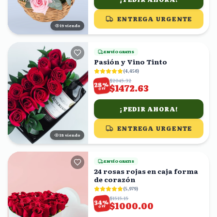
ENTREGA URGENTE
19
viendo
ENVÍO GRATIS
Pasión y Vino Tinto
(
4,456
)
$2045.32
%
28
$1472.63
OFF
¡PEDIR AHORA!
ENTREGA URGENTE
19
viendo
ENVÍO GRATIS
24 rosas rojas en caja forma
de corazón
(
5,979
)
$1515.15
%
34
$1000.00
OFF