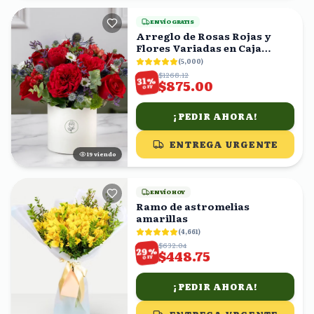
ENVÍO GRATIS
Arreglo de Rosas Rojas y
Flores Variadas en Caja
Blanca
(
5,000
)
$1268.12
%
31
$875.00
OFF
¡PEDIR AHORA!
ENTREGA URGENTE
20
viendo
ENVÍO HOY
Ramo de astromelias
amarillas
(
4,661
)
$632.04
%
29
$448.75
OFF
¡PEDIR AHORA!