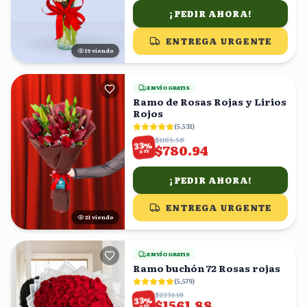
¡PEDIR AHORA!
ENTREGA URGENTE
18
viendo
ENVÍO GRATIS
Ramo de Rosas Rojas y Lirios
Rojos
(
5,531
)
$1165.58
%
33
$780.94
OFF
¡PEDIR AHORA!
ENTREGA URGENTE
21
viendo
ENVÍO GRATIS
Ramo buchón 72 Rosas rojas
(
5,579
)
$2331.16
%
33
$1561.88
OFF