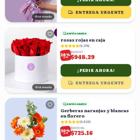
ENTREGA URGENTE
25
viendo
ENVÍO GRATIS
rosas rojas en caja
(
4,376
)
$1317.07
%
28
$948.29
OFF
¡PEDIR AHORA!
ENTREGA URGENTE
17
viendo
ENVÍO GRATIS
Gerberas naranjas y blancas
en florero
(
4,820
)
$1035.94
%
30
$725.16
OFF