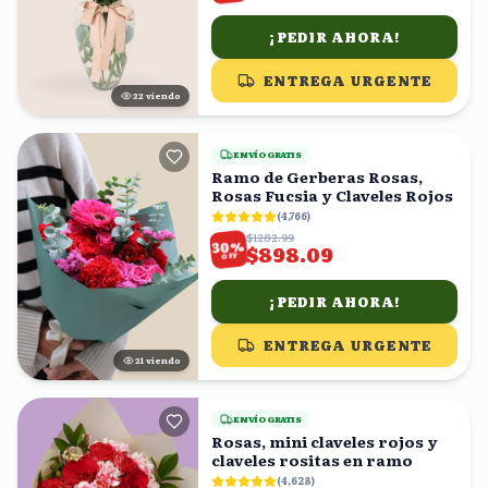
¡PEDIR AHORA!
ENTREGA URGENTE
21
viendo
ENVÍO GRATIS
Ramo de Gerberas Rosas,
Rosas Fucsia y Claveles Rojos
(
4,766
)
$1282.99
%
30
$898.09
OFF
¡PEDIR AHORA!
ENTREGA URGENTE
22
viendo
ENVÍO GRATIS
Rosas, mini claveles rojos y
claveles rositas en ramo
(
4,628
)