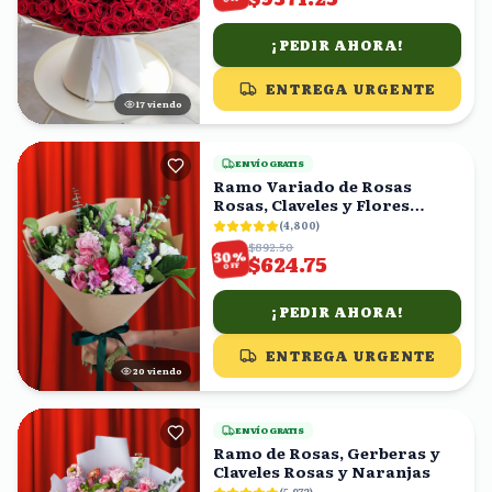
¡PEDIR AHORA!
ENTREGA URGENTE
18
viendo
ENVÍO GRATIS
Ramo Variado de Rosas
Rosas, Claveles y Flores
Mixtas con Eucalipto
(
4,800
)
$892.50
%
30
$624.75
OFF
¡PEDIR AHORA!
ENTREGA URGENTE
20
viendo
ENVÍO GRATIS
Ramo de Rosas, Gerberas y
Claveles Rosas y Naranjas