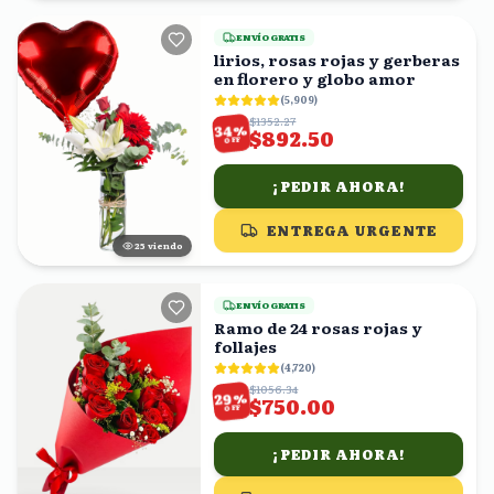
ENVÍO GRATIS
lirios, rosas rojas y gerberas
en florero y globo amor
(
5,909
)
$1352.27
%
34
$892.50
OFF
¡PEDIR AHORA!
ENTREGA URGENTE
24
viendo
ENVÍO GRATIS
Ramo de 24 rosas rojas y
follajes
(
4,720
)
$1056.34
%
29
$750.00
OFF
¡PEDIR AHORA!