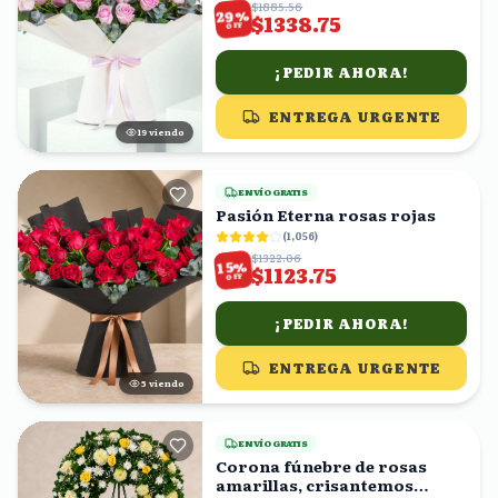
$1885.56
%
29
$1338.75
OFF
¡PEDIR AHORA!
ENTREGA URGENTE
19
viendo
ENVÍO GRATIS
Pasión Eterna rosas rojas
(
1,056
)
$1322.06
%
15
$1123.75
OFF
¡PEDIR AHORA!
ENTREGA URGENTE
5
viendo
ENVÍO GRATIS
Corona fúnebre de rosas
amarillas, crisantemos