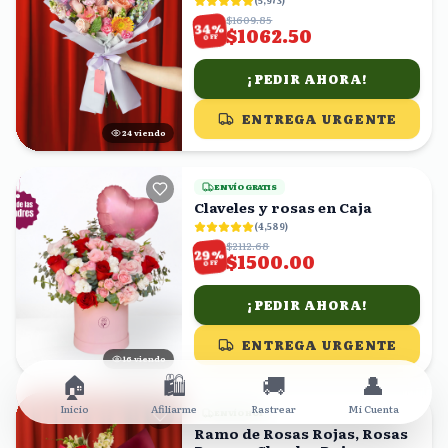
(
5,973
)
$1609.85
%
34
$1062.50
OFF
¡PEDIR AHORA!
ENTREGA URGENTE
25
viendo
ENVÍO GRATIS
Claveles y rosas en Caja
(
4,589
)
$2112.68
%
29
$1500.00
OFF
¡PEDIR AHORA!
ENTREGA URGENTE
17
viendo
🏠
🛍️
🚚
👤
Inicio
Afiliarme
Rastrear
Mi Cuenta
ENVÍO HOY
Ramo de Rosas Rojas, Rosas