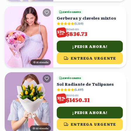
ENVÍO GRATIS
Gerberas y claveles mixtos
(
5,510
)
$1248.85
%
33
$836.73
OFF
¡PEDIR AHORA!
ENTREGA URGENTE
22
viendo
ENVÍO GRATIS
Sol Radiante de Tulipanes
(
5,497
)
$2132.81
%
32
$1450.31
OFF
¡PEDIR AHORA!
ENTREGA URGENTE
22
viendo