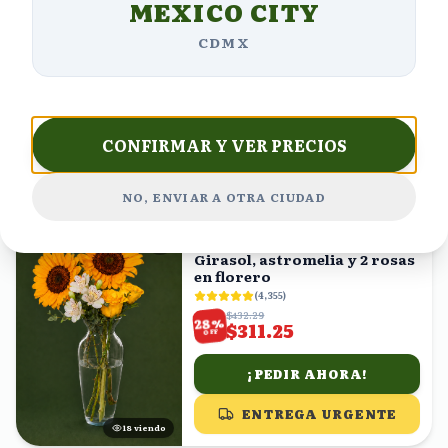
MEXICO CITY
Ramo de Rosas Rosas y
Durazno con Eucalipto
CDMX
(
4,961
)
$1004.06
%
30
$702.84
OFF
¡PEDIR AHORA!
CONFIRMAR Y VER PRECIOS
ENTREGA URGENTE
17
viendo
NO, ENVIAR A OTRA CIUDAD
ENVÍO HOY
Girasol, astromelia y 2 rosas
en florero
(
4,355
)
$432.29
%
28
$311.25
OFF
¡PEDIR AHORA!
ENTREGA URGENTE
17
viendo