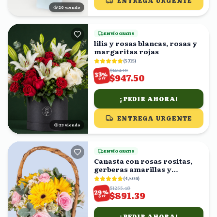
ENTREGA URGENTE
19
viendo
ENVÍO GRATIS
lilis y rosas blancas, rosas y
margaritas rojas
(
5,715
)
$1414.18
%
33
$947.50
OFF
¡PEDIR AHORA!
ENTREGA URGENTE
22
viendo
ENVÍO GRATIS
Canasta con rosas rositas,
gerberas amarillas y
astromelias blancas
(
4,506
)
$1255.48
%
29
$891.39
OFF
¡PEDIR AHORA!