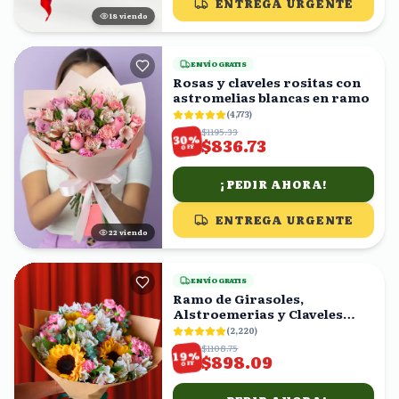
ENTREGA URGENTE
19
viendo
ENVÍO GRATIS
Rosas y claveles rositas con
astromelias blancas en ramo
(
4,773
)
$1195.33
%
30
$836.73
OFF
¡PEDIR AHORA!
ENTREGA URGENTE
22
viendo
ENVÍO GRATIS
Ramo de Girasoles,
Alstroemerias y Claveles
Rosas
(
2,220
)
$1108.75
%
19
$898.09
OFF