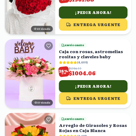
¡PEDIR AHORA!
ENTREGA URGENTE
22
viendo
ENVÍO GRATIS
Caja con rosas, astromelias
rositas y claveles baby
(
4,409
)
$1394.53
%
28
$1004.06
OFF
¡PEDIR AHORA!
ENTREGA URGENTE
16
viendo
ENVÍO GRATIS
Arreglo de Girasoles y Rosas
Rojas en Caja Blanca