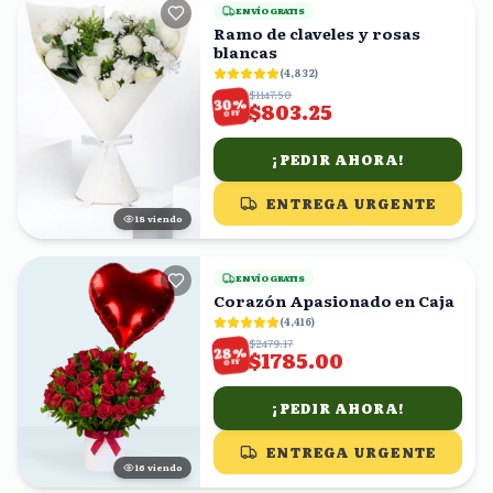
ENVÍO GRATIS
Ramo de claveles y rosas
blancas
(
4,832
)
$1147.50
%
30
$803.25
OFF
¡PEDIR AHORA!
ENTREGA URGENTE
18
viendo
ENVÍO GRATIS
Corazón Apasionado en Caja
(
4,416
)
$2479.17
%
28
$1785.00
OFF
¡PEDIR AHORA!
ENTREGA URGENTE
17
viendo