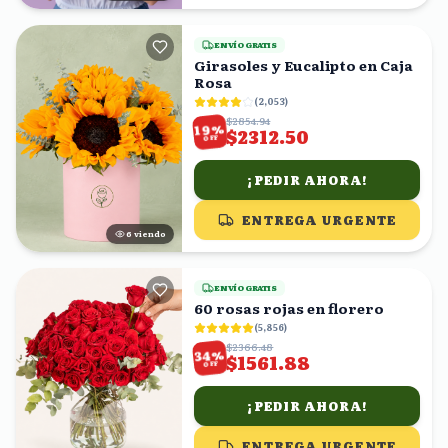
ENVÍO GRATIS
Girasoles y Eucalipto en Caja
Rosa
(
2,053
)
$2854.94
%
19
$2312.50
OFF
¡PEDIR AHORA!
ENTREGA URGENTE
7
viendo
ENVÍO GRATIS
60 rosas rojas en florero
(
5,856
)
$2366.48
%
34
$1561.88
OFF
¡PEDIR AHORA!
ENTREGA URGENTE