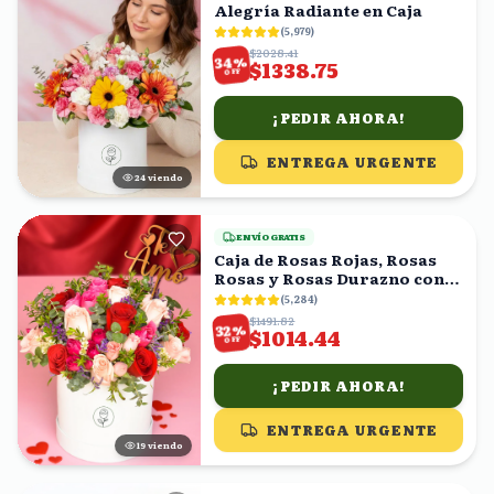
Alegría Radiante en Caja
(
5,979
)
$2028.41
%
34
$1338.75
OFF
¡PEDIR AHORA!
ENTREGA URGENTE
24
viendo
ENVÍO GRATIS
Caja de Rosas Rojas, Rosas
Rosas y Rosas Durazno con
Topper 'Te Amo'
(
5,284
)
$1491.82
%
32
$1014.44
OFF
¡PEDIR AHORA!
ENTREGA URGENTE
20
viendo