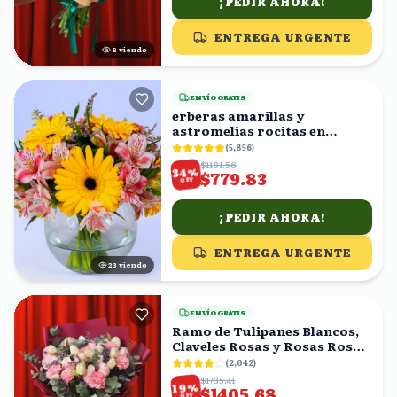
¡PEDIR AHORA!
ENTREGA URGENTE
8
viendo
ENVÍO GRATIS
erberas amarillas y
astromelias rocitas en
florero
(
5,856
)
$1181.56
%
34
$779.83
OFF
¡PEDIR AHORA!
ENTREGA URGENTE
22
viendo
ENVÍO GRATIS
Ramo de Tulipanes Blancos,
Claveles Rosas y Rosas Rosas
con Eucalipto
(
2,042
)
$1735.41
%
19
$1405.68
OFF