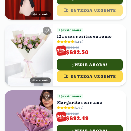
ENTREGA URGENTE
14
viendo
ENVÍO GRATIS
12 rosas rositas en ramo
(
5,637
)
$1332.09
%
33
$892.50
OFF
¡PEDIR AHORA!
ENTREGA URGENTE
24
viendo
ENVÍO GRATIS
Margaritas en ramo
(
5,790
)
$1352.26
%
34
$892.49
OFF
¡PEDIR AHORA!