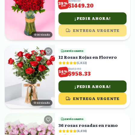
$2041.13
%
29
$1449.20
OFF
¡PEDIR AHORA!
ENTREGA URGENTE
17
viendo
ENVÍO GRATIS
12 Rosas Rojas en Florero
(
5,822
)
$1452.02
%
34
$958.33
OFF
¡PEDIR AHORA!
ENTREGA URGENTE
23
viendo
ENVÍO GRATIS
36 rosas rosadas en ramo
(
4,636
)