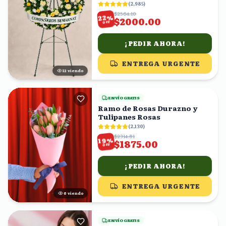
blancos y follaje
(
2,985
)
$2564.10
%
22
$2000.00
OFF
¡PEDIR AHORA!
ENTREGA URGENTE
12
viendo
ENVÍO GRATIS
Ramo de Rosas Durazno y
Tulipanes Rosas
(
2,130
)
$2314.81
%
19
$1875.00
OFF
¡PEDIR AHORA!
ENTREGA URGENTE
5
viendo
ENVÍO GRATIS