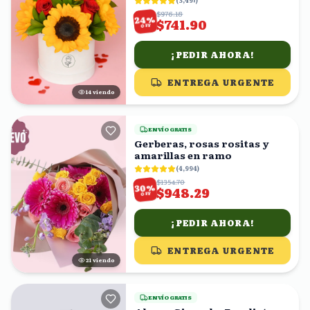
(
3,497
)
$976.18
%
24
$741.90
OFF
¡PEDIR AHORA!
ENTREGA URGENTE
14
viendo
ENVÍO GRATIS
Gerberas, rosas rositas y
amarillas en ramo
(
4,994
)
$1354.70
%
30
$948.29
OFF
¡PEDIR AHORA!
ENTREGA URGENTE
22
viendo
ENVÍO GRATIS