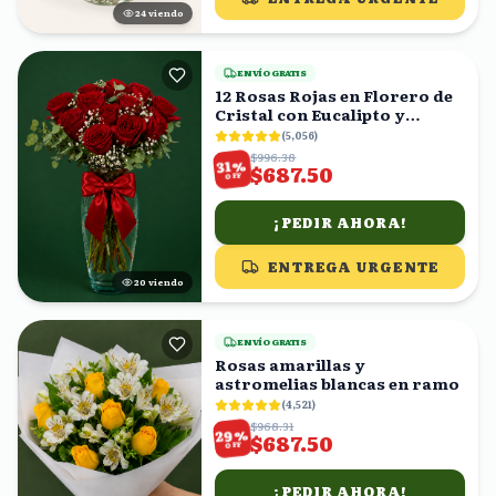
23
viendo
ENVÍO GRATIS
12 Rosas Rojas en Florero de
Cristal con Eucalipto y
Gypsophila
(
5,056
)
$996.38
%
31
$687.50
OFF
¡PEDIR AHORA!
ENTREGA URGENTE
19
viendo
ENVÍO GRATIS
Rosas amarillas y
astromelias blancas en ramo
(
4,521
)
$968.31
%
29
$687.50
OFF
¡PEDIR AHORA!