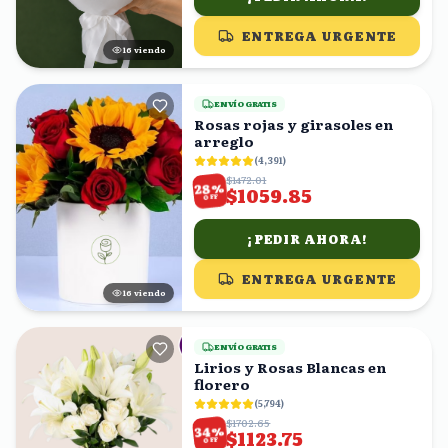
ENTREGA URGENTE
15
viendo
ENVÍO GRATIS
Rosas rojas y girasoles en
arreglo
(
4,391
)
$1472.01
%
28
$1059.85
OFF
¡PEDIR AHORA!
ENTREGA URGENTE
15
viendo
ENVÍO GRATIS
Lirios y Rosas Blancas en
florero
(
5,794
)
$1702.65
%
34
$1123.75
OFF