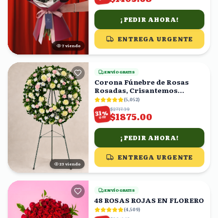
¡PEDIR AHORA!
ENTREGA URGENTE
6
viendo
ENVÍO GRATIS
Corona Fúnebre de Rosas
Rosadas, Crisantemos
Amarillos y Follaje
(
5,052
)
$2717.39
%
31
$1875.00
OFF
¡PEDIR AHORA!
ENTREGA URGENTE
22
viendo
ENVÍO GRATIS
48 ROSAS ROJAS EN FLORERO
(
4,509
)