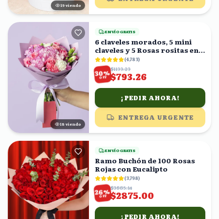
20
viendo
ENVÍO GRATIS
6 claveles morados, 5 mini
claveles y 5 Rosas rositas en
ramo
(
4,783
)
$1133.23
%
30
$793.26
OFF
¡PEDIR AHORA!
ENTREGA URGENTE
19
viendo
ENVÍO GRATIS
Ramo Buchón de 100 Rosas
Rojas con Eucalipto
(
3,798
)
$3885.14
%
26
$2875.00
OFF
¡PEDIR AHORA!