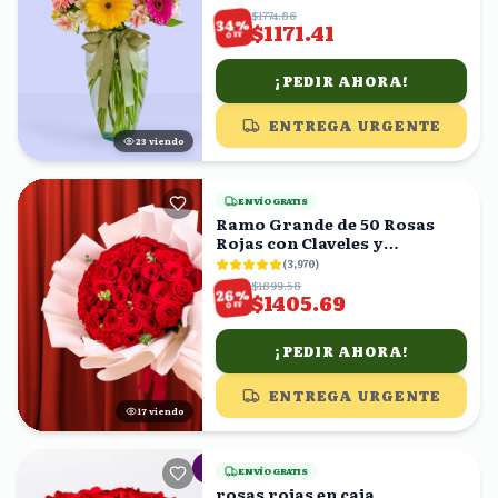
$1774.86
%
34
$1171.41
OFF
¡PEDIR AHORA!
ENTREGA URGENTE
22
viendo
ENVÍO GRATIS
Ramo Grande de 50 Rosas
Rojas con Claveles y
Eucalipto
(
3,970
)
$1899.58
%
26
$1405.69
OFF
¡PEDIR AHORA!
ENTREGA URGENTE
16
viendo
ENVÍO GRATIS
rosas rojas en caja