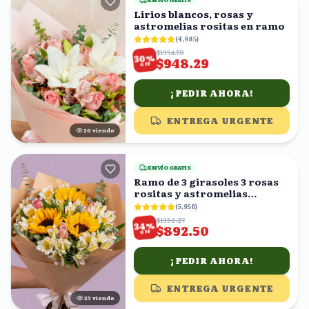
Lirios blancos, rosas y
astromelias rositas en ramo
(
4,985
)
$1354.70
%
30
$948.29
OFF
¡PEDIR AHORA!
ENTREGA URGENTE
19
viendo
ENVÍO GRATIS
Ramo de 3 girasoles 3 rosas
rositas y astromelias
blancas
(
5,956
)
$1352.27
%
34
$892.50
OFF
¡PEDIR AHORA!
ENTREGA URGENTE
25
viendo