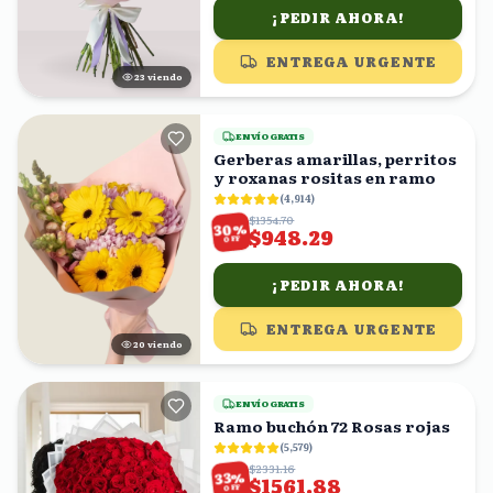
¡PEDIR AHORA!
ENTREGA URGENTE
24
viendo
ENVÍO GRATIS
Gerberas amarillas, perritos
y roxanas rositas en ramo
(
4,914
)
$1354.70
%
30
$948.29
OFF
¡PEDIR AHORA!
ENTREGA URGENTE
19
viendo
ENVÍO GRATIS
Ramo buchón 72 Rosas rojas
(
5,579
)
$2331.16
%
33
$1561.88
OFF