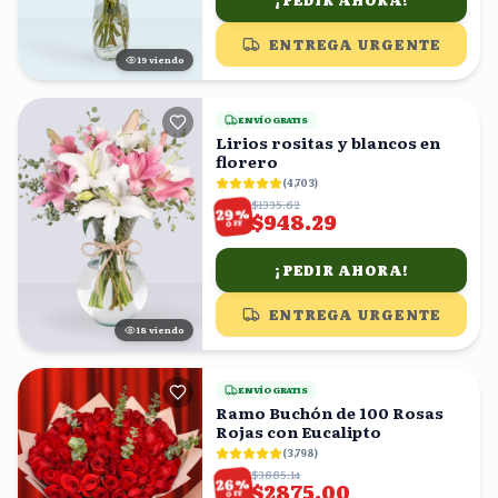
¡PEDIR AHORA!
ENTREGA URGENTE
20
viendo
ENVÍO GRATIS
Lirios rositas y blancos en
florero
(
4,703
)
$1335.62
%
29
$948.29
OFF
¡PEDIR AHORA!
ENTREGA URGENTE
17
viendo
ENVÍO GRATIS
Ramo Buchón de 100 Rosas
Rojas con Eucalipto
(
3,798
)
$3885.14
%
26
$2875.00
OFF