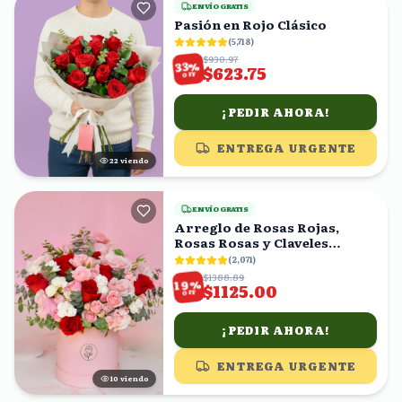
ENVÍO GRATIS
Pasión en Rojo Clásico
(
5,718
)
$930.97
%
33
$623.75
OFF
¡PEDIR AHORA!
ENTREGA URGENTE
22
viendo
ENVÍO GRATIS
Arreglo de Rosas Rojas,
Rosas Rosas y Claveles
Blancos en Caja Rosa
(
2,071
)
$1388.89
%
19
$1125.00
OFF
¡PEDIR AHORA!
ENTREGA URGENTE
11
viendo