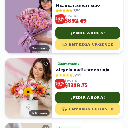
Margaritas en ramo
(
5,790
)
$1352.26
%
34
$892.49
OFF
¡PEDIR AHORA!
ENTREGA URGENTE
25
viendo
ENVÍO GRATIS
Alegría Radiante en Caja
(
5,979
)
$2028.41
%
34
$1338.75
OFF
¡PEDIR AHORA!
ENTREGA URGENTE
25
viendo