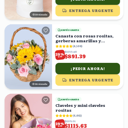
ENTREGA URGENTE
18
viendo
ENVÍO GRATIS
Canasta con rosas rositas,
gerberas amarillas y
astromelias blancas
(
4,506
)
$1255.48
%
29
$891.39
OFF
¡PEDIR AHORA!
ENTREGA URGENTE
17
viendo
ENVÍO GRATIS
Claveles y mini claveles
rositas
(
4,641
)
$1571.31
%
29
$1115.63
OFF