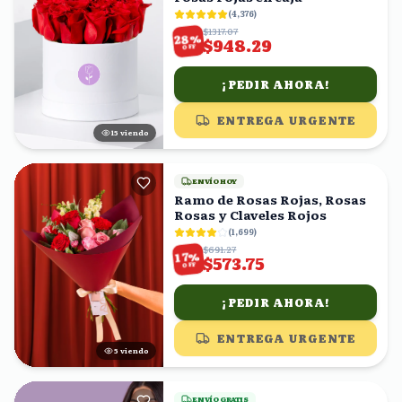
(
4,376
)
$1317.07
%
28
$948.29
OFF
¡PEDIR AHORA!
ENTREGA URGENTE
16
viendo
ENVÍO HOY
Ramo de Rosas Rojas, Rosas
Rosas y Claveles Rojos
(
1,699
)
$691.27
%
17
$573.75
OFF
¡PEDIR AHORA!
ENTREGA URGENTE
4
viendo
ENVÍO GRATIS