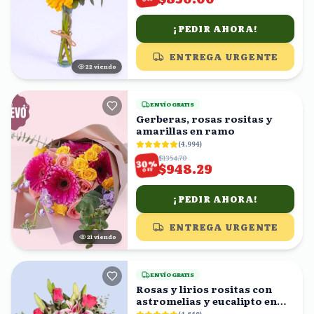
¡PEDIR AHORA!
ENTREGA URGENTE
21
viendo
ENVÍO GRATIS
Gerberas, rosas rositas y
amarillas en ramo
(
4,994
)
$1354.70
%
30
$948.29
OFF
¡PEDIR AHORA!
ENTREGA URGENTE
20
viendo
ENVÍO GRATIS
Rosas y lirios rositas con
astromelias y eucalipto en
florero