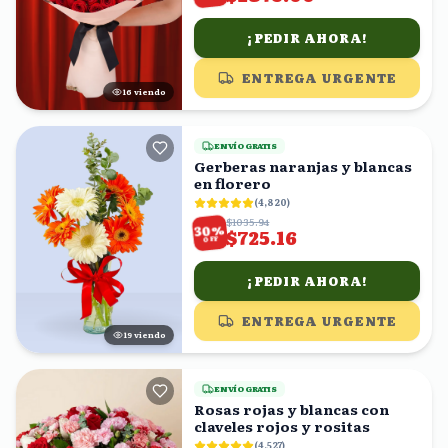
¡PEDIR AHORA!
ENTREGA URGENTE
16
viendo
ENVÍO GRATIS
Gerberas naranjas y blancas
en florero
(
4,820
)
$1035.94
%
30
$725.16
OFF
¡PEDIR AHORA!
ENTREGA URGENTE
18
viendo
ENVÍO GRATIS
Rosas rojas y blancas con
claveles rojos y rositas
(
4,527
)