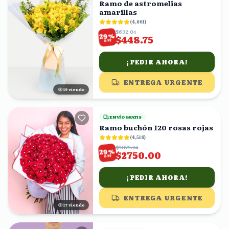
Ramo de astromelias
amarillas
(
4,661
)
$632.04
%
29
$448.75
OFF
¡PEDIR AHORA!
ENTREGA URGENTE
18
viendo
ENVÍO GRATIS
Ramo buchón 120 rosas rojas
(
4,516
)
$3873.24
%
29
$2750.00
OFF
¡PEDIR AHORA!
ENTREGA URGENTE
18
viendo