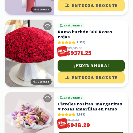
ENTREGA URGENTE
20
viendo
ENVÍO GRATIS
Ramo buchón 300 Rosas
rojas
(
4,353
)
$13,015.63
%
28
$9371.25
OFF
¡PEDIR AHORA!
ENTREGA URGENTE
17
viendo
ENVÍO GRATIS
Claveles rositas, margaritas
y rosas amarillas en ramo
(
5,548
)
$1415.36
%
33
$948.29
OFF