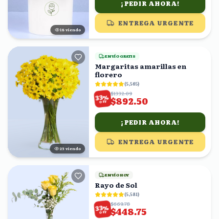
¡PEDIR AHORA!
ENTREGA URGENTE
19
viendo
ENVÍO GRATIS
Margaritas amarillas en
florero
(
5,565
)
$1332.09
%
33
$892.50
OFF
¡PEDIR AHORA!
ENTREGA URGENTE
25
viendo
ENVÍO HOY
Rayo de Sol
(
5,581
)
$669.78
%
33
$448.75
OFF