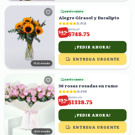
ENVÍO GRATIS
Alegre Girasol y Eucalipto
(
5,812
)
$1134.47
%
34
$748.75
OFF
¡PEDIR AHORA!
ENTREGA URGENTE
23
viendo
ENVÍO GRATIS
36 rosas rosadas en ramo
(
4,636
)
$1885.56
%
29
$1338.75
OFF
¡PEDIR AHORA!
ENTREGA URGENTE
18
viendo