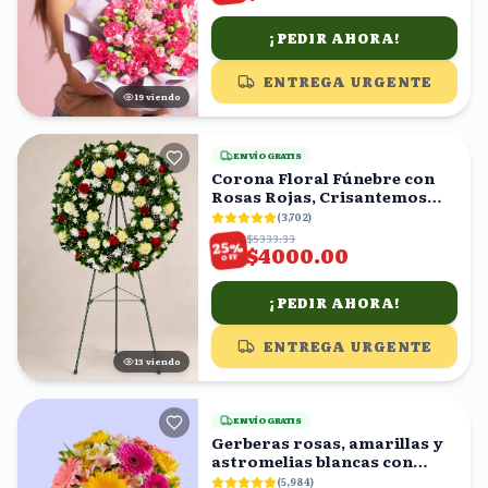
¡PEDIR AHORA!
ENTREGA URGENTE
18
viendo
ENVÍO GRATIS
Corona Floral Fúnebre con
Rosas Rojas, Crisantemos
Blancos y Amarillos
(
3,702
)
$5333.33
%
25
$4000.00
OFF
¡PEDIR AHORA!
ENTREGA URGENTE
13
viendo
ENVÍO GRATIS
Gerberas rosas, amarillas y
astromelias blancas con
florero
(
5,984
)