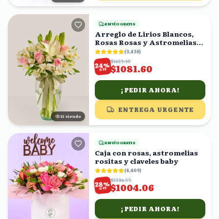
ENVÍO GRATIS
Arreglo de Lirios Blancos,
Rosas Rosas y Astromelias
en Florero
(
3,436
)
$1423.16
%
24
$1081.60
OFF
¡PEDIR AHORA!
ENTREGA URGENTE
14
viendo
ENVÍO GRATIS
Caja con rosas, astromelias
rositas y claveles baby
(
4,409
)
$1394.53
%
28
$1004.06
OFF
¡PEDIR AHORA!