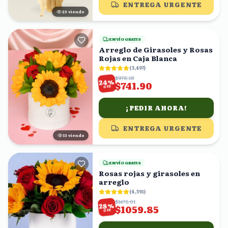
ENTREGA URGENTE
22
viendo
ENVÍO GRATIS
Arreglo de Girasoles y Rosas
Rojas en Caja Blanca
(
3,497
)
$976.18
%
24
$741.90
OFF
¡PEDIR AHORA!
ENTREGA URGENTE
13
viendo
ENVÍO GRATIS
Rosas rojas y girasoles en
arreglo
(
4,391
)
$1472.01
%
28
$1059.85
OFF