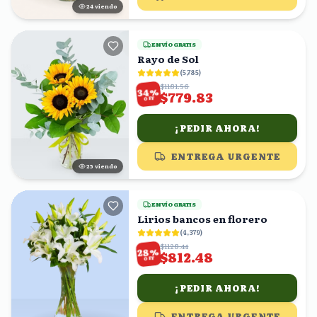
24
viendo
ENVÍO GRATIS
Rayo de Sol
(
5,785
)
$1181.56
%
34
$779.83
OFF
¡PEDIR AHORA!
ENTREGA URGENTE
25
viendo
ENVÍO GRATIS
Lirios bancos en florero
(
4,379
)
$1128.44
%
28
$812.48
OFF
¡PEDIR AHORA!
ENTREGA URGENTE