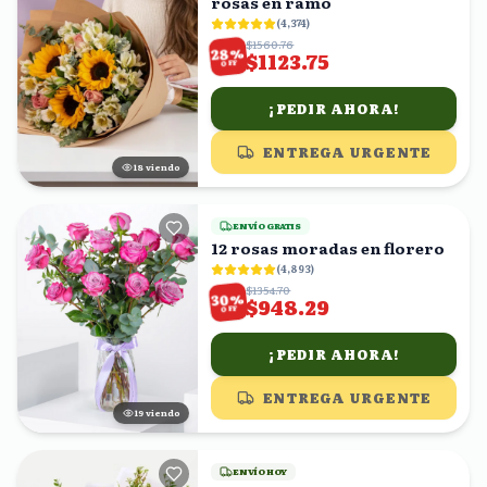
rosas en ramo
(
4,374
)
$1560.76
%
28
$1123.75
OFF
¡PEDIR AHORA!
ENTREGA URGENTE
18
viendo
ENVÍO GRATIS
12 rosas moradas en florero
(
4,893
)
$1354.70
%
30
$948.29
OFF
¡PEDIR AHORA!
ENTREGA URGENTE
18
viendo
ENVÍO HOY