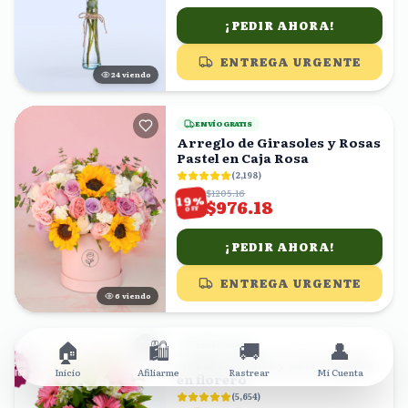
¡PEDIR AHORA!
ENTREGA URGENTE
25
viendo
ENVÍO GRATIS
Arreglo de Girasoles y Rosas
Pastel en Caja Rosa
(
2,198
)
$1205.16
%
19
$976.18
OFF
¡PEDIR AHORA!
ENTREGA URGENTE
5
viendo
🏠
🛍️
🚚
👤
ENVÍO GRATIS
Gerberas, lilis y astromelias
Inicio
Afiliarme
Rastrear
Mi Cuenta
en florero
(
5,654
)