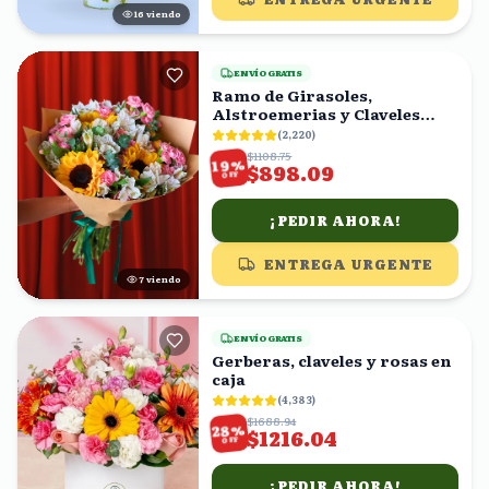
15
viendo
ENVÍO GRATIS
Ramo de Girasoles,
Alstroemerias y Claveles
Rosas
(
2,220
)
$1108.75
%
19
$898.09
OFF
¡PEDIR AHORA!
ENTREGA URGENTE
6
viendo
ENVÍO GRATIS
Gerberas, claveles y rosas en
caja
(
4,383
)
$1688.94
%
28
$1216.04
OFF
¡PEDIR AHORA!