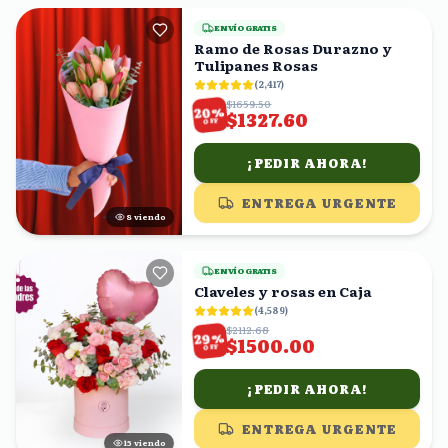
ENVÍO GRATIS
Ramo de Rosas Durazno y
Tulipanes Rosas
(
2,417
)
$1659.50
%
20
$1327.60
OFF
¡PEDIR AHORA!
ENTREGA URGENTE
8
viendo
ENVÍO GRATIS
Claveles y rosas en Caja
(
4,589
)
$2112.68
%
29
$1500.00
OFF
¡PEDIR AHORA!
ENTREGA URGENTE
14
viendo