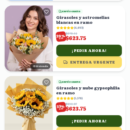
ENVÍO GRATIS
Girasoles y astromelias
blancas en ramo
(
4,693
)
$878.52
%
29
$623.75
OFF
¡PEDIR AHORA!
ENTREGA URGENTE
20
viendo
ENVÍO GRATIS
Girasoles y nube gypsophilia
en ramo
(
5,578
)
$930.97
%
33
$623.75
OFF
¡PEDIR AHORA!