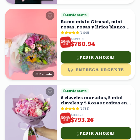
ENVÍO GRATIS
Ramo mixto Girasol, mini
rosas, rosas y lirios blancos
en ramo
(
4,547
)
$1099.92
%
29
$780.94
OFF
¡PEDIR AHORA!
ENTREGA URGENTE
19
viendo
ENVÍO GRATIS
6 claveles morados, 5 mini
claveles y 5 Rosas rositas en
ramo
(
4,783
)
$1133.23
%
30
$793.26
OFF
¡PEDIR AHORA!