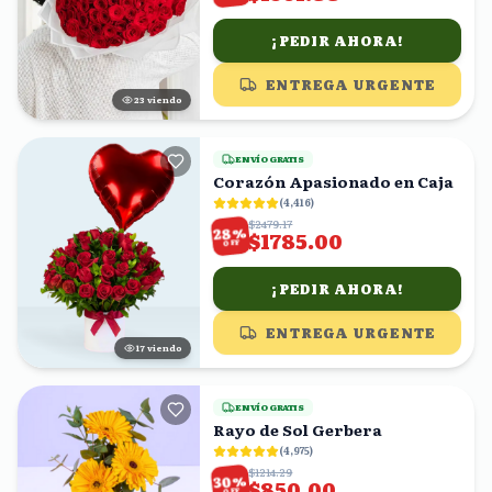
¡PEDIR AHORA!
ENTREGA URGENTE
23
viendo
ENVÍO GRATIS
Corazón Apasionado en Caja
(
4,416
)
$2479.17
%
28
$1785.00
OFF
¡PEDIR AHORA!
ENTREGA URGENTE
17
viendo
ENVÍO GRATIS
Rayo de Sol Gerbera
(
4,975
)
$1214.29
%
30
$850.00
OFF