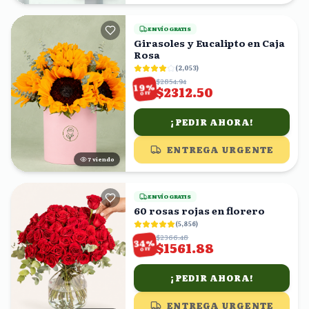
ENVÍO GRATIS
Girasoles y Eucalipto en Caja
Rosa
(
2,053
)
$2854.94
%
19
$2312.50
OFF
¡PEDIR AHORA!
ENTREGA URGENTE
6
viendo
ENVÍO GRATIS
60 rosas rojas en florero
(
5,856
)
$2366.48
%
34
$1561.88
OFF
¡PEDIR AHORA!
ENTREGA URGENTE