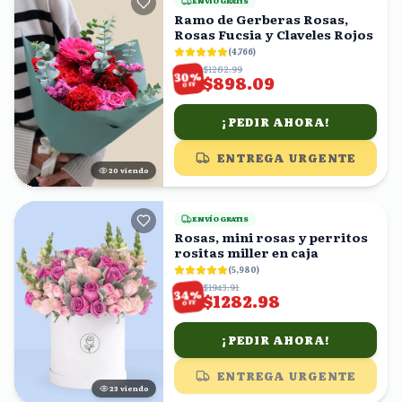
ENVÍO GRATIS
Ramo de Gerberas Rosas,
Rosas Fucsia y Claveles Rojos
(
4,766
)
$1282.99
%
30
$898.09
OFF
¡PEDIR AHORA!
ENTREGA URGENTE
20
viendo
ENVÍO GRATIS
Rosas, mini rosas y perritos
rositas miller en caja
(
5,980
)
$1943.91
%
34
$1282.98
OFF
¡PEDIR AHORA!
ENTREGA URGENTE
23
viendo