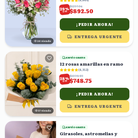
(
4,649
)
$1257.04
%
29
$892.50
OFF
¡PEDIR AHORA!
ENTREGA URGENTE
20
viendo
ENVÍO GRATIS
12 rosas amarillas en ramo
(
4,352
)
$1039.93
%
28
$748.75
OFF
¡PEDIR AHORA!
ENTREGA URGENTE
16
viendo
ENVÍO GRATIS
Girasoles, astromelias y