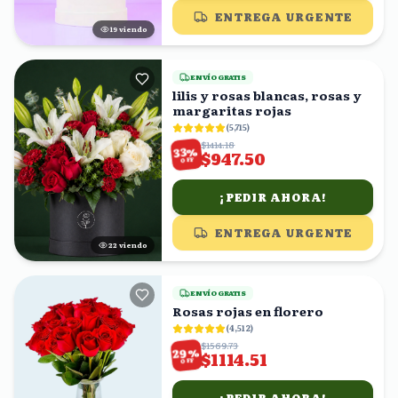
ENTREGA URGENTE
19
viendo
ENVÍO GRATIS
lilis y rosas blancas, rosas y
margaritas rojas
(
5,715
)
$1414.18
%
33
$947.50
OFF
¡PEDIR AHORA!
ENTREGA URGENTE
22
viendo
ENVÍO GRATIS
Rosas rojas en florero
(
4,512
)
$1569.73
%
29
$1114.51
OFF