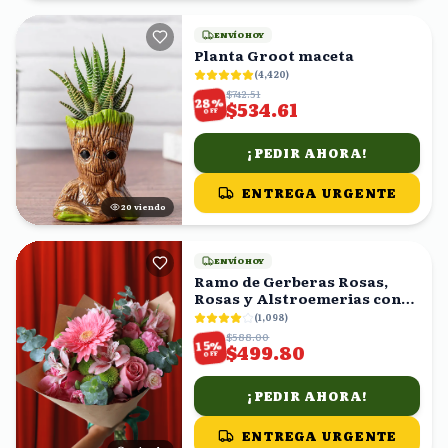
ENVÍO HOY
Planta Groot maceta
(
4,420
)
$742.51
%
28
$534.61
OFF
¡PEDIR AHORA!
ENTREGA URGENTE
20
viendo
ENVÍO HOY
Ramo de Gerberas Rosas,
Rosas y Alstroemerias con
Eucalipto
(
1,098
)
$588.00
%
15
$499.80
OFF
¡PEDIR AHORA!
ENTREGA URGENTE