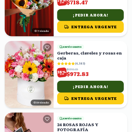
19
$718.47
OFF
¡PEDIR AHORA!
ENTREGA URGENTE
7
viendo
ENVÍO GRATIS
Gerberas, claveles y rosas en
caja
(
4,383
)
$1351.15
%
28
$972.83
OFF
¡PEDIR AHORA!
ENTREGA URGENTE
18
viendo
ENVÍO GRATIS
24 ROSAS ROJAS Y
FOTOGRAFÍA