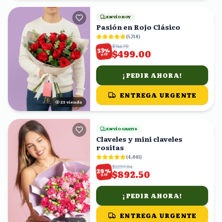
ENVÍO HOY
Pasión en Rojo Clásico
(
5,718
)
$744.78
%
33
$499.00
OFF
¡PEDIR AHORA!
ENTREGA URGENTE
24
viendo
ENVÍO GRATIS
Claveles y mini claveles
rositas
(
4,641
)
$1257.04
%
29
$892.50
OFF
¡PEDIR AHORA!
ENTREGA URGENTE