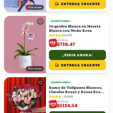
ENTREGA URGENTE
24
viendo
ENVÍO GRATIS
Orquídea Blanca en Maceta
Blanca con Moño Rosa
(
5,637
)
$1072.34
%
33
$718.47
OFF
¡PEDIR AHORA!
ENTREGA URGENTE
24
viendo
ENVÍO GRATIS
Ramo de Tulipanes Blancos,
Claveles Rosas y Rosas Rosas
con Eucalipto
(
2,042
)
$1388.32
%
19
$1124.54
OFF