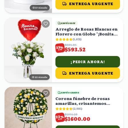
ENTREGA URGENTE
18
viendo
ENVÍO HOY
Arreglo de Rosas Blancas en
Florero con Globo "¡Bonita
Me Encantas!"
(
5,631
)
$885.85
%
33
$593.52
OFF
¡PEDIR AHORA!
ENTREGA URGENTE
21
viendo
ENVÍO GRATIS
Corona fúnebre de rosas
amarillas, crisantemos
blancos y follaje
(
2,985
)
$2051.28
%
22
$1600.00
OFF