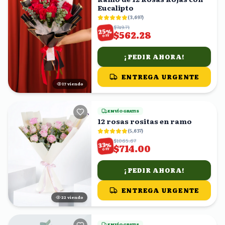
Eucalipto
(
3,697
)
$749.71
%
25
$562.28
OFF
¡PEDIR AHORA!
ENTREGA URGENTE
17
viendo
ENVÍO GRATIS
12 rosas rositas en ramo
(
5,637
)
$1065.67
%
33
$714.00
OFF
¡PEDIR AHORA!
ENTREGA URGENTE
23
viendo
ENVÍO GRATIS