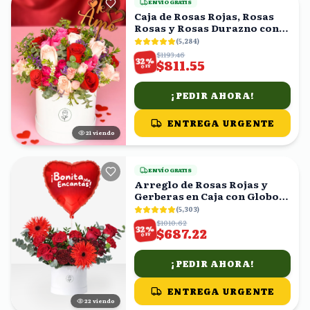
ENVÍO GRATIS
Caja de Rosas Rojas, Rosas
Rosas y Rosas Durazno con
Topper 'Te Amo'
(
5,284
)
$1193.46
%
32
$811.55
OFF
¡PEDIR AHORA!
ENTREGA URGENTE
21
viendo
ENVÍO GRATIS
Arreglo de Rosas Rojas y
Gerberas en Caja con Globo
Corazón
(
5,303
)
$1010.62
%
32
$687.22
OFF
¡PEDIR AHORA!
ENTREGA URGENTE
23
viendo