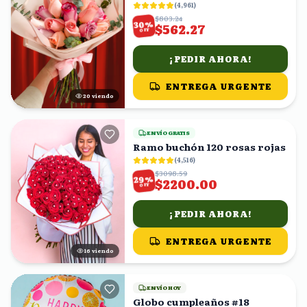
(
4,961
)
$803.24
%
30
$562.27
OFF
¡PEDIR AHORA!
ENTREGA URGENTE
21
viendo
ENVÍO GRATIS
Ramo buchón 120 rosas rojas
(
4,516
)
$3098.59
%
29
$2200.00
OFF
¡PEDIR AHORA!
ENTREGA URGENTE
15
viendo
ENVÍO HOY
Globo cumpleaños #18