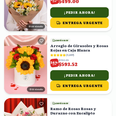
$499.00
OFF
¡PEDIR AHORA!
ENTREGA URGENTE
21
viendo
ENVÍO HOY
Arreglo de Girasoles y Rosas
Rojas en Caja Blanca
(
3,497
)
$780.95
%
24
$593.52
OFF
¡PEDIR AHORA!
ENTREGA URGENTE
16
viendo
ENVÍO HOY
Ramo de Rosas Rosas y
Durazno con Eucalipto