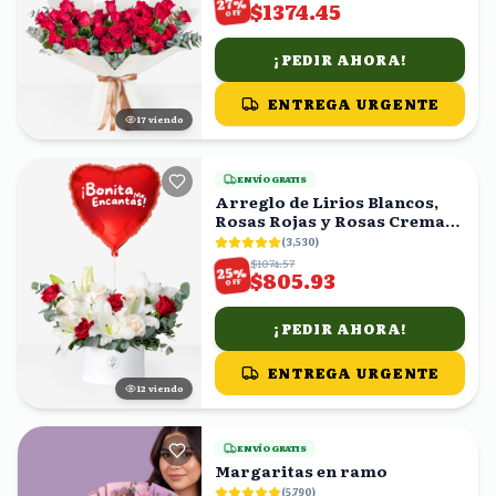
%
27
$1374.45
OFF
¡PEDIR AHORA!
ENTREGA URGENTE
16
viendo
ENVÍO GRATIS
Arreglo de Lirios Blancos,
Rosas Rojas y Rosas Crema
en Caja con Globo
(
3,530
)
$1074.57
%
25
$805.93
OFF
¡PEDIR AHORA!
ENTREGA URGENTE
11
viendo
ENVÍO GRATIS
Margaritas en ramo
(
5,790
)