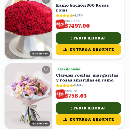
Ramo buchón 300 Rosas
rojas
(
4,353
)
$10,412.50
%
28
$7497.00
OFF
¡PEDIR AHORA!
ENTREGA URGENTE
15
viendo
ENVÍO GRATIS
Claveles rositas, margaritas
y rosas amarillas en ramo
(
5,548
)
$1132.28
%
33
$758.63
OFF
¡PEDIR AHORA!
ENTREGA URGENTE
24
viendo