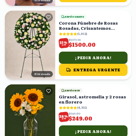
18
viendo
ENVÍO GRATIS
Corona Fúnebre de Rosas
Rosadas, Crisantemos
Amarillos y Follaje
(
5,052
)
$2173.91
%
31
$1500.00
OFF
¡PEDIR AHORA!
ENTREGA URGENTE
17
viendo
ENVÍO HOY
Girasol, astromelia y 2 rosas
en florero
(
4,355
)
$345.83
%
28
$249.00
OFF
¡PEDIR AHORA!