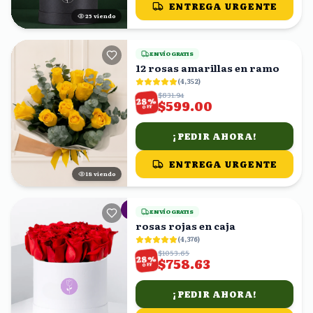
ENTREGA URGENTE
25
viendo
ENVÍO GRATIS
12 rosas amarillas en ramo
(
4,352
)
$831.94
%
28
$599.00
OFF
¡PEDIR AHORA!
ENTREGA URGENTE
18
viendo
ENVÍO GRATIS
rosas rojas en caja
(
4,376
)
$1053.65
%
28
$758.63
OFF
¡PEDIR AHORA!