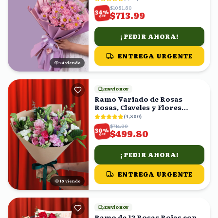
$1081.80
%
34
$713.99
OFF
¡PEDIR AHORA!
ENTREGA URGENTE
25
viendo
ENVÍO HOY
Ramo Variado de Rosas
Rosas, Claveles y Flores
Mixtas con Eucalipto
(
4,800
)
$714.00
%
30
$499.80
OFF
¡PEDIR AHORA!
ENTREGA URGENTE
17
viendo
ENVÍO HOY
Ramo de 12 Rosas Rojas con