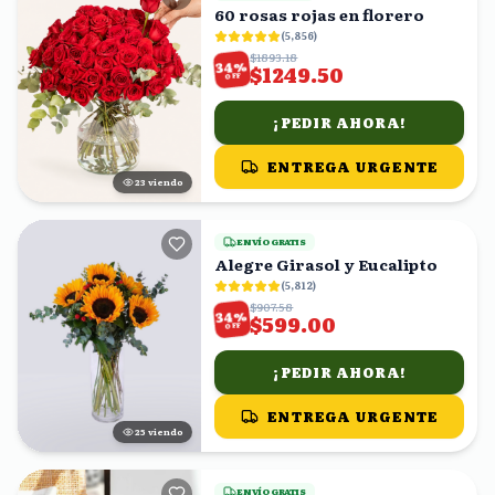
60 rosas rojas en florero
(
5,856
)
$1893.18
%
34
$1249.50
OFF
¡PEDIR AHORA!
ENTREGA URGENTE
24
viendo
ENVÍO GRATIS
Alegre Girasol y Eucalipto
(
5,812
)
$907.58
%
34
$599.00
OFF
¡PEDIR AHORA!
ENTREGA URGENTE
25
viendo
ENVÍO GRATIS