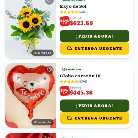
Rayo de Sol
(
5,785
)
$945.24
%
34
$623.86
OFF
¡PEDIR AHORA!
ENTREGA URGENTE
22
viendo
ENVÍO HOY
Globo corazón 18
(
5,701
)
$664.72
%
33
$445.36
OFF
¡PEDIR AHORA!
ENTREGA URGENTE
24
viendo