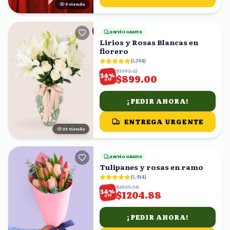
9
viendo
ENVÍO GRATIS
Lirios y Rosas Blancas en
florero
(
5,794
)
$1362.12
%
34
$899.00
OFF
¡PEDIR AHORA!
ENTREGA URGENTE
24
viendo
ENVÍO GRATIS
Tulipanes y rosas en ramo
(
5,914
)
$1825.58
%
34
$1204.88
OFF
¡PEDIR AHORA!