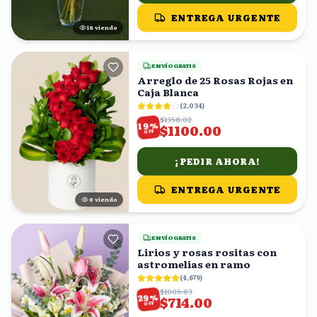
ENTREGA URGENTE
17
viendo
ENVÍO GRATIS
Arreglo de 25 Rosas Rojas en
Caja Blanca
(
2,034
)
$1358.02
%
19
$1100.00
OFF
¡PEDIR AHORA!
ENTREGA URGENTE
5
viendo
ENVÍO GRATIS
Lirios y rosas rositas con
astromelias en ramo
(
4,679
)
$1005.63
%
29
$714.00
OFF