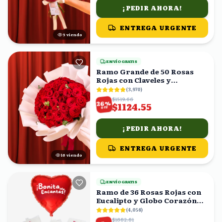
¡PEDIR AHORA!
ENTREGA URGENTE
4
viendo
ENVÍO GRATIS
Ramo Grande de 50 Rosas
Rojas con Claveles y
Eucalipto
(
3,970
)
$1519.66
%
26
$1124.55
OFF
¡PEDIR AHORA!
ENTREGA URGENTE
15
viendo
ENVÍO GRATIS
Ramo de 36 Rosas Rojas con
Eucalipto y Globo Corazón
'Bonita Me Encantas!'
(
4,056
)
$1882.81