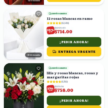
4
viendo
ENVÍO GRATIS
12 rosas blancas en ramo
(
4,501
)
$1005.63
%
29
$714.00
OFF
¡PEDIR AHORA!
ENTREGA URGENTE
18
viendo
ENVÍO GRATIS
lilis y rosas blancas, rosas y
margaritas rojas
(
5,715
)
$1131.34
%
33
$758.00
OFF
¡PEDIR AHORA!