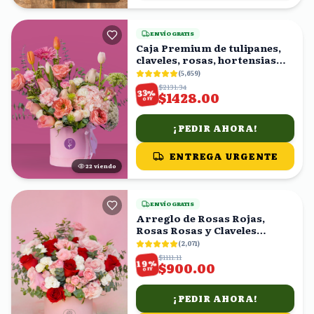
ENVÍO GRATIS
Caja Premium de tulipanes,
claveles, rosas, hortensias
rositas
(
5,659
)
$2131.34
%
33
$1428.00
OFF
¡PEDIR AHORA!
ENTREGA URGENTE
22
viendo
ENVÍO GRATIS
Arreglo de Rosas Rojas,
Rosas Rosas y Claveles
Blancos en Caja Rosa
(
2,071
)
$1111.11
%
19
$900.00
OFF
¡PEDIR AHORA!