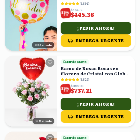
(
5,594
)
$664.72
%
33
$445.36
OFF
¡PEDIR AHORA!
ENTREGA URGENTE
24
viendo
ENVÍO GRATIS
Ramo de Rosas Rosas en
Florero de Cristal con Globo
Corazón
(
5,529
)
$1100.31
%
33
$737.21
OFF
¡PEDIR AHORA!
ENTREGA URGENTE
20
viendo
ENVÍO GRATIS