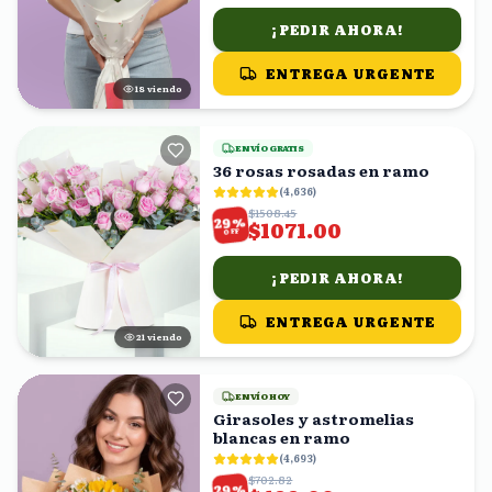
¡PEDIR AHORA!
ENTREGA URGENTE
19
viendo
ENVÍO GRATIS
36 rosas rosadas en ramo
(
4,636
)
$1508.45
%
29
$1071.00
OFF
¡PEDIR AHORA!
ENTREGA URGENTE
21
viendo
ENVÍO HOY
Girasoles y astromelias
blancas en ramo
(
4,693
)
$702.82
%
29