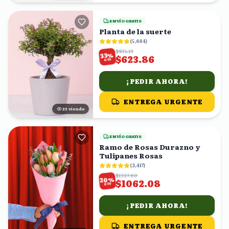
ENVÍO GRATIS
Planta de la suerte
(
5,684
)
$931.13
%
33
$623.86
OFF
¡PEDIR AHORA!
ENTREGA URGENTE
24
viendo
ENVÍO GRATIS
Ramo de Rosas Durazno y
Tulipanes Rosas
(
2,417
)
$1327.60
%
20
$1062.08
OFF
¡PEDIR AHORA!
ENTREGA URGENTE