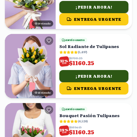
¡PEDIR AHORA!
ENTREGA URGENTE
18
viendo
ENVÍO GRATIS
Sol Radiante de Tulipanes
(
5,497
)
$1706.25
%
32
$1160.25
OFF
¡PEDIR AHORA!
ENTREGA URGENTE
22
viendo
ENVÍO GRATIS
Bouquet Pasión Tulipanes
(
4,526
)
$1634.15
%
29
$1160.25
OFF