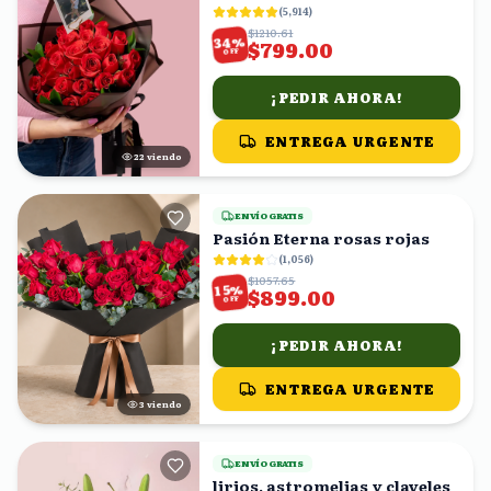
(
5,914
)
$1210.61
%
34
$799.00
OFF
¡PEDIR AHORA!
ENTREGA URGENTE
22
viendo
ENVÍO GRATIS
Pasión Eterna rosas rojas
(
1,056
)
$1057.65
%
15
$899.00
OFF
¡PEDIR AHORA!
ENTREGA URGENTE
3
viendo
ENVÍO GRATIS
lirios, astromelias y claveles