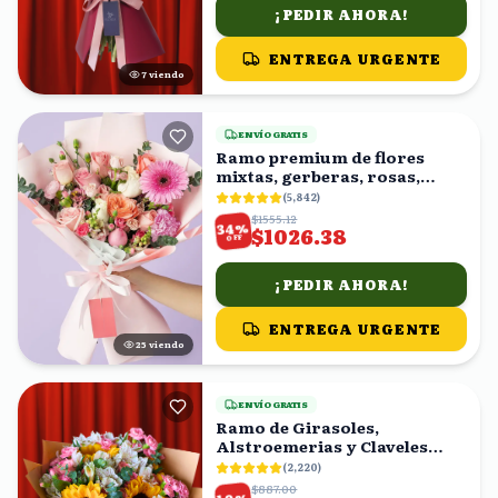
¡PEDIR AHORA!
ENTREGA URGENTE
6
viendo
ENVÍO GRATIS
Ramo premium de flores
mixtas, gerberas, rosas,
claveles
(
5,842
)
$1555.12
%
34
$1026.38
OFF
¡PEDIR AHORA!
ENTREGA URGENTE
24
viendo
ENVÍO GRATIS
Ramo de Girasoles,
Alstroemerias y Claveles
Rosas
(
2,220
)
$887.00
%