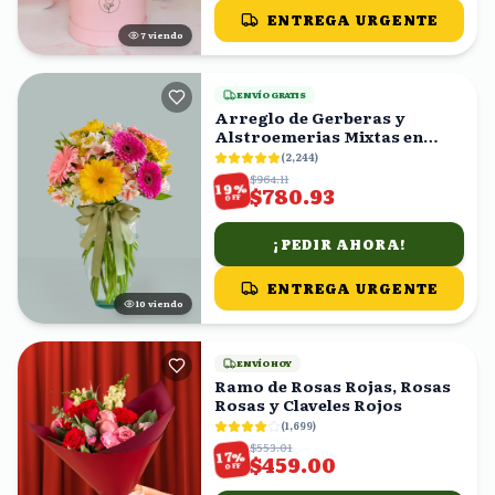
ENTREGA URGENTE
7
viendo
ENVÍO GRATIS
Arreglo de Gerberas y
Alstroemerias Mixtas en
Florero con Moño Verde
(
2,244
)
$964.11
%
19
$780.93
OFF
¡PEDIR AHORA!
ENTREGA URGENTE
11
viendo
ENVÍO HOY
Ramo de Rosas Rojas, Rosas
Rosas y Claveles Rojos
(
1,699
)
$553.01
%
17
$459.00
OFF