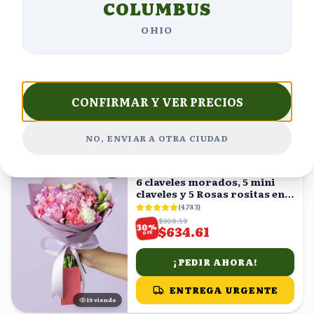
COLUMBUS
ENVÍO HOY
Planta de la suerte en maceta
OHIO
(
5,497
)
$853.13
%
32
$580.13
OFF
¡PEDIR AHORA!
CONFIRMAR Y VER PRECIOS
ENTREGA URGENTE
22
viendo
NO, ENVIAR A OTRA CIUDAD
ENVÍO GRATIS
6 claveles morados, 5 mini
claveles y 5 Rosas rositas en
ramo
(
4,783
)
$906.59
%
30
$634.61
OFF
¡PEDIR AHORA!
ENTREGA URGENTE
19
viendo