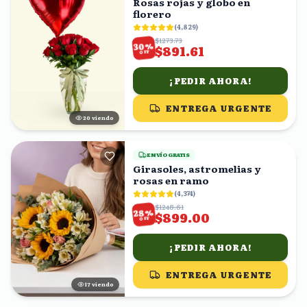
Rosas rojas y globo en
florero
(
4,829
)
$1273.73
%
30
$891.61
OFF
¡PEDIR AHORA!
ENTREGA URGENTE
19
viendo
ENVÍO GRATIS
Girasoles, astromelias y
rosas en ramo
(
4,374
)
$1248.61
%
28
$899.00
OFF
¡PEDIR AHORA!
ENTREGA URGENTE
17
viendo