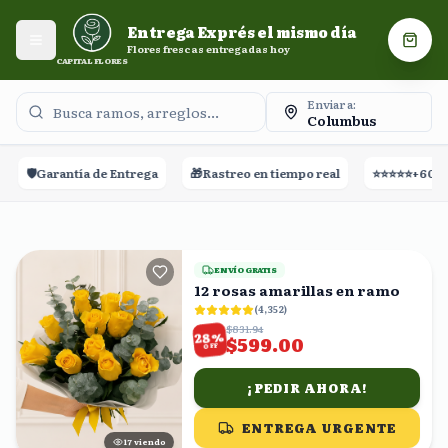
Entrega Exprés el mismo día. Flores frescas entregadas
Entrega Exprés el mismo día
hoy.
Abrir menú
Carri
Flores frescas entregadas hoy
CAPITAL FLORES
Enviar a:
Columbus
 Entrega
🎁
Rastreo en tiempo real
⭐⭐⭐⭐⭐
+60,000 Reseñas

ENVÍO GRATIS
12 rosas amarillas en ramo
(
4,352
)
$831.94
%
28
$599.00
OFF
¡PEDIR AHORA!
ENTREGA URGENTE
17
viendo