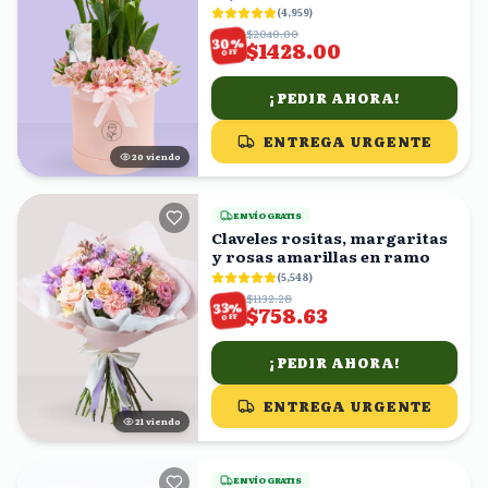
(
4,959
)
$2040.00
%
30
$1428.00
OFF
¡PEDIR AHORA!
ENTREGA URGENTE
21
viendo
ENVÍO GRATIS
Claveles rositas, margaritas
y rosas amarillas en ramo
(
5,548
)
$1132.28
%
33
$758.63
OFF
¡PEDIR AHORA!
ENTREGA URGENTE
21
viendo
ENVÍO GRATIS