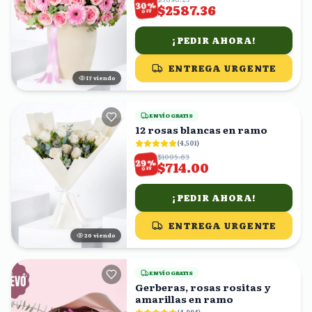
%
30
$2587.36
OFF
¡PEDIR AHORA!
ENTREGA URGENTE
18
viendo
ENVÍO GRATIS
12 rosas blancas en ramo
(
4,501
)
$1005.63
%
29
$714.00
OFF
¡PEDIR AHORA!
ENTREGA URGENTE
21
viendo
ENVÍO GRATIS
Gerberas, rosas rositas y
amarillas en ramo