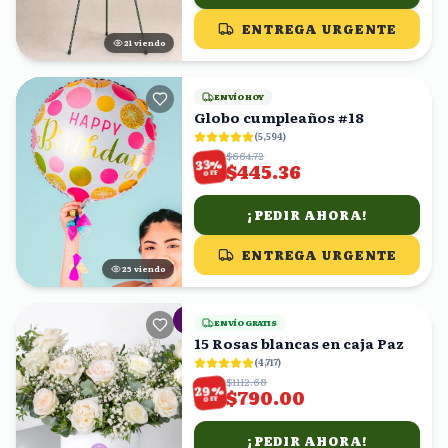
ENTREGA URGENTE
21
viendo
ENVÍO HOY
Globo cumpleaños #18
(
5,594
)
$664.72
%
33
$445.36
OFF
¡PEDIR AHORA!
ENTREGA URGENTE
24
viendo
ENVÍO GRATIS
15 Rosas blancas en caja Paz
(
4,717
)
$1112.68
%
29
$790.00
OFF
¡PEDIR AHORA!