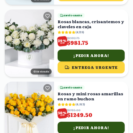
ENVÍO GRATIS
Rosas blancas, crisantemos y
claveles en caja
(
4,719
)
$1382.75
%
29
$981.75
OFF
¡PEDIR AHORA!
ENTREGA URGENTE
17
viendo
ENVÍO GRATIS
Rosas y mini rosas amarillas
en ramo buchon
(
4,913
)
$1785.00
%
30
$1249.50
OFF
¡PEDIR AHORA!