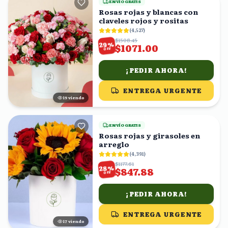
ENVÍO GRATIS
Rosas rojas y blancas con
claveles rojos y rositas
(
4,527
)
$1508.45
%
29
$1071.00
OFF
¡PEDIR AHORA!
ENTREGA URGENTE
18
viendo
ENVÍO GRATIS
Rosas rojas y girasoles en
arreglo
(
4,391
)
$1177.61
%
28
$847.88
OFF
¡PEDIR AHORA!
ENTREGA URGENTE
16
viendo