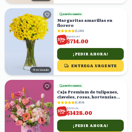
ENVÍO GRATIS
Margaritas amarillas en
florero
(
5,565
)
$1065.67
%
33
$714.00
OFF
¡PEDIR AHORA!
ENTREGA URGENTE
25
viendo
ENVÍO GRATIS
Caja Premium de tulipanes,
claveles, rosas, hortensias
rositas
(
5,659
)
$2131.34
%
33
$1428.00
OFF
¡PEDIR AHORA!