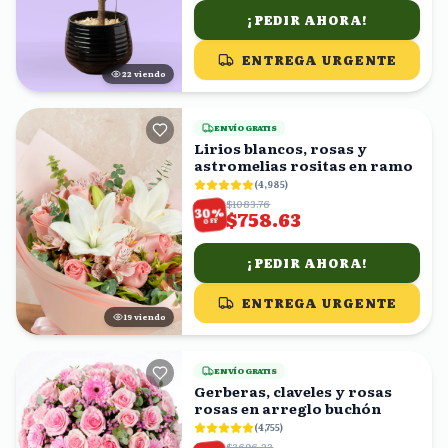
¡PEDIR AHORA!
ENTREGA URGENTE
21
viendo
ENVÍO GRATIS
Lirios blancos, rosas y
astromelias rositas en ramo
(
4,985
)
$1083.76
%
30
$758.63
OFF
¡PEDIR AHORA!
ENTREGA URGENTE
19
viendo
ENVÍO GRATIS
Gerberas, claveles y rosas
rosas en arreglo buchón
(
4,755
)
$3696.23