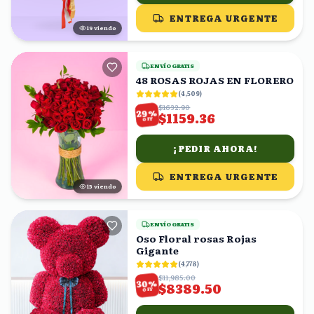
ENTREGA URGENTE
20
viendo
ENVÍO GRATIS
48 ROSAS ROJAS EN FLORERO
(
4,509
)
$1632.90
%
29
$1159.36
OFF
¡PEDIR AHORA!
ENTREGA URGENTE
14
viendo
ENVÍO GRATIS
Oso Floral rosas Rojas
Gigante
(
4,778
)
$11,985.00
%
30
$8389.50
OFF