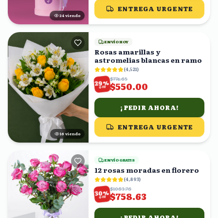
ENTREGA URGENTE
23
viendo
ENVÍO HOY
Rosas amarillas y
astromelias blancas en ramo
(
4,521
)
$774.65
%
29
$550.00
OFF
¡PEDIR AHORA!
ENTREGA URGENTE
16
viendo
ENVÍO GRATIS
12 rosas moradas en florero
(
4,893
)
$1083.76
%
30
$758.63
OFF
¡PEDIR AHORA!