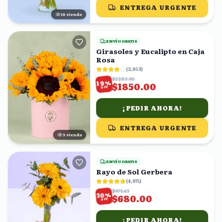
ENTREGA URGENTE
17
viendo
ENVÍO GRATIS
Girasoles y Eucalipto en Caja
Rosa
(
2,053
)
$2283.95
%
19
$1850.00
OFF
¡PEDIR AHORA!
ENTREGA URGENTE
4
viendo
ENVÍO GRATIS
Rayo de Sol Gerbera
(
4,975
)
$971.43
%
30
$680.00
OFF
¡PEDIR AHORA!