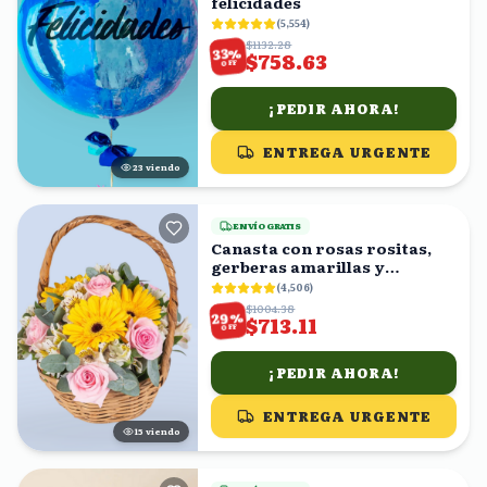
felicidades
(
5,554
)
$1132.28
%
33
$758.63
OFF
¡PEDIR AHORA!
ENTREGA URGENTE
23
viendo
ENVÍO GRATIS
Canasta con rosas rositas,
gerberas amarillas y
astromelias blancas
(
4,506
)
$1004.38
%
29
$713.11
OFF
¡PEDIR AHORA!
ENTREGA URGENTE
15
viendo