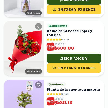
ENTREGA URGENTE
20
viendo
ENVÍO GRATIS
Ramo de 24 rosas rojas y
follajes
(
4,720
)
$845.07
%
29
$600.00
OFF
¡PEDIR AHORA!
ENTREGA URGENTE
20
viendo
ENVÍO HOY
Planta de la suerte en maceta
(
5,497
)
$853.13
%
32
$580.13
OFF