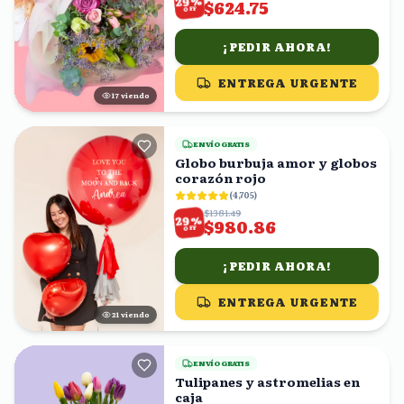
29
$624.75
OFF
¡PEDIR AHORA!
ENTREGA URGENTE
16
viendo
ENVÍO GRATIS
Globo burbuja amor y globos
corazón rojo
(
4,705
)
$1381.49
%
29
$980.86
OFF
¡PEDIR AHORA!
ENTREGA URGENTE
20
viendo
ENVÍO GRATIS
Tulipanes y astromelias en
caja