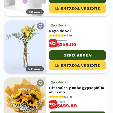
ENTREGA URGENTE
17
viendo
ENVÍO HOY
Rayo de Sol
(
5,581
)
$535.82
%
33
$359.00
OFF
¡PEDIR AHORA!
ENTREGA URGENTE
24
viendo
ENVÍO HOY
Girasoles y nube gypsophilia
en ramo
(
5,578
)
$744.78
%
33
$499.00
OFF