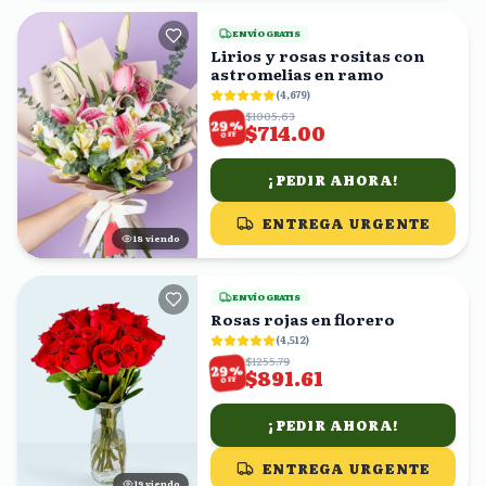
ENVÍO GRATIS
Lirios y rosas rositas con
astromelias en ramo
(
4,679
)
$1005.63
%
29
$714.00
OFF
¡PEDIR AHORA!
ENTREGA URGENTE
19
viendo
ENVÍO GRATIS
Rosas rojas en florero
(
4,512
)
$1255.79
%
29
$891.61
OFF
¡PEDIR AHORA!
ENTREGA URGENTE
18
viendo