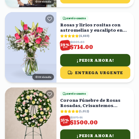
20
viendo
ENVÍO GRATIS
Rosas y lirios rositas con
astromelias y eucalipto en
florero
(
4,649
)
$1005.63
%
29
$714.00
OFF
¡PEDIR AHORA!
ENTREGA URGENTE
18
viendo
ENVÍO GRATIS
Corona Fúnebre de Rosas
Rosadas, Crisantemos
Amarillos y Follaje
(
5,052
)
$2173.91
%
31
$1500.00
OFF
¡PEDIR AHORA!