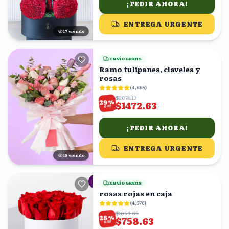
¡PEDIR AHORA!
ENTREGA URGENTE
16
viendo
ENVÍO GRATIS
Ramo tulipanes, claveles y
rosas
(
4,665
)
$2074.13
%
29
$1472.63
OFF
¡PEDIR AHORA!
ENTREGA URGENTE
19
viendo
ENVÍO GRATIS
rosas rojas en caja
(
4,376
)
$1053.65
%
28
$758.63
OFF