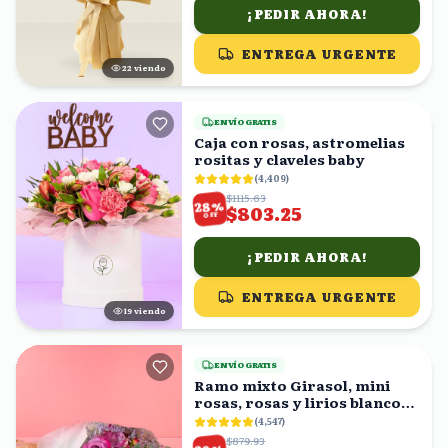
¡PEDIR AHORA!
ENTREGA URGENTE
22
viendo
ENVÍO GRATIS
Caja con rosas, astromelias
rositas y claveles baby
(
4,409
)
$1115.63
%
28
$803.25
OFF
¡PEDIR AHORA!
ENTREGA URGENTE
18
viendo
ENVÍO GRATIS
Ramo mixto Girasol, mini
rosas, rosas y lirios blancos
en ramo
(
4,547
)
$879.93
%