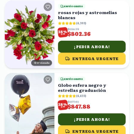
ENVÍO GRATIS
rosas rojas y astromelias
blancas
(
4,393
)
$1114.39
%
28
$802.36
OFF
¡PEDIR AHORA!
ENTREGA URGENTE
18
viendo
ENVÍO GRATIS
Globo esfera negro y
estrellas graduación
(
4,433
)
$1177.61
%
28
$847.88
OFF
¡PEDIR AHORA!
ENTREGA URGENTE