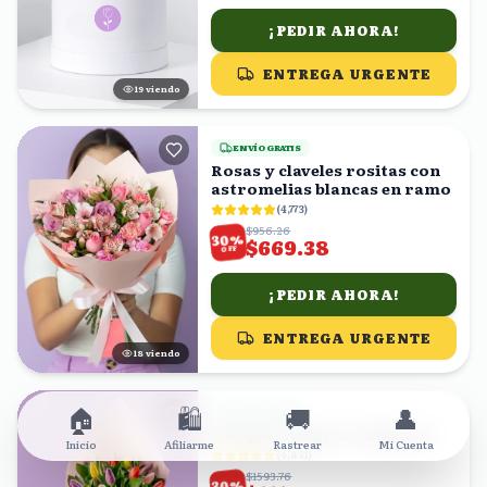
¡PEDIR AHORA!
ENTREGA URGENTE
20
viendo
ENVÍO GRATIS
Rosas y claveles rositas con
astromelias blancas en ramo
(
4,773
)
$956.26
%
30
$669.38
OFF
¡PEDIR AHORA!
ENTREGA URGENTE
18
viendo
🏠
🛍️
🚚
👤
ENVÍO GRATIS
Bouquet Alegría Tulipanes
Inicio
Afiliarme
Rastrear
Mi Cuenta
(
4,891
)
$1593.76
%
30