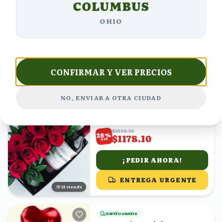
COLUMBUS
(
4,641
)
$1257.04
OHIO
%
29
$892.50
OFF
¡PEDIR AHORA!
ENTREGA URGENTE
CONFIRMAR Y VER PRECIOS
21
viendo
NO, ENVIAR A OTRA CIUDAD
ENVÍO GRATIS
Pasión y Vino Tinto
(
4,456
)
$1636.25
%
28
$1178.10
OFF
¡PEDIR AHORA!
ENTREGA URGENTE
20
viendo
ENVÍO GRATIS