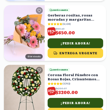
ENVÍO GRATIS
Gerberas rositas, rosas
moradas y margaritas
amarillas en ramo
(
4,528
)
$915.49
%
29
$650.00
OFF
¡PEDIR AHORA!
ENTREGA URGENTE
17
viendo
ENVÍO GRATIS
Corona Floral Fúnebre con
Rosas Rojas, Crisantemos
Blancos y Amarillos
(
3,702
)
$4266.67
%
25
$3200.00
OFF
¡PEDIR AHORA!