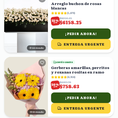
Arreglo buchon de rosas
blancas
(
5,479
)
$9056.25
%
32
$6158.25
OFF
¡PEDIR AHORA!
ENTREGA URGENTE
24
viendo
ENVÍO GRATIS
Gerberas amarillas, perritos
y roxanas rositas en ramo
(
4,914
)
$1083.76
%
30
$758.63
OFF
¡PEDIR AHORA!
ENTREGA URGENTE
20
viendo