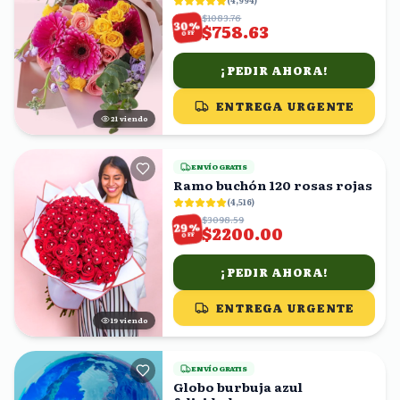
(
4,994
)
$1083.76
%
30
$758.63
OFF
¡PEDIR AHORA!
ENTREGA URGENTE
22
viendo
ENVÍO GRATIS
Ramo buchón 120 rosas rojas
(
4,516
)
$3098.59
%
29
$2200.00
OFF
¡PEDIR AHORA!
ENTREGA URGENTE
18
viendo
ENVÍO GRATIS
Globo burbuja azul