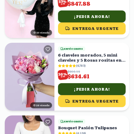
%
33
$847.88
OFF
¡PEDIR AHORA!
ENTREGA URGENTE
22
viendo
ENVÍO GRATIS
6 claveles morados, 5 mini
claveles y 5 Rosas rositas en
ramo
(
4,783
)
$906.59
%
30
$634.61
OFF
¡PEDIR AHORA!
ENTREGA URGENTE
20
viendo
ENVÍO GRATIS
Bouquet Pasión Tulipanes
(
4,526
)