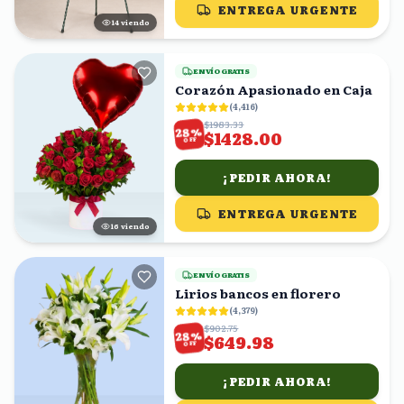
ENTREGA URGENTE
15
viendo
ENVÍO GRATIS
Corazón Apasionado en Caja
(
4,416
)
$1983.33
%
28
$1428.00
OFF
¡PEDIR AHORA!
ENTREGA URGENTE
17
viendo
ENVÍO GRATIS
Lirios bancos en florero
(
4,379
)
$902.75
%
28
$649.98
OFF
¡PEDIR AHORA!