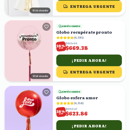
ENTREGA URGENTE
21
viendo
ENVÍO GRATIS
Globo recupérate pronto
(
4,385
)
$929.69
%
28
$669.38
OFF
¡PEDIR AHORA!
ENTREGA URGENTE
16
viendo
ENVÍO GRATIS
Globo esfera amor
(
4,358
)
$866.47
%
28
$623.86
OFF
¡PEDIR AHORA!