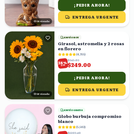
¡PEDIR AHORA!
ENTREGA URGENTE
19
viendo
ENVÍO HOY
Girasol, astromelia y 2 rosas
en florero
(
4,355
)
$345.83
%
28
$249.00
OFF
¡PEDIR AHORA!
ENTREGA URGENTE
17
viendo
ENVÍO GRATIS
Globo burbuja compromiso
blanco
(
5,562
)
$1265.49