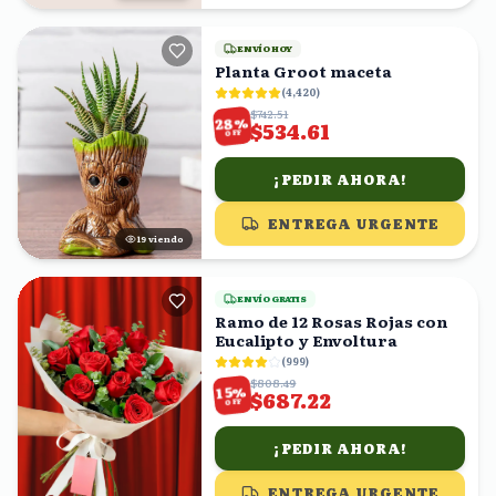
ENVÍO HOY
Planta Groot maceta
(
4,420
)
$742.51
%
28
$534.61
OFF
¡PEDIR AHORA!
ENTREGA URGENTE
19
viendo
ENVÍO GRATIS
Ramo de 12 Rosas Rojas con
Eucalipto y Envoltura
(
999
)
$808.49
%
15
$687.22
OFF
¡PEDIR AHORA!
ENTREGA URGENTE