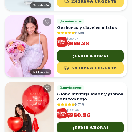
ENTREGA URGENTE
23
viendo
ENVÍO GRATIS
Gerberas y claveles mixtos
(
5,510
)
$999.07
%
33
$669.38
OFF
¡PEDIR AHORA!
ENTREGA URGENTE
25
viendo
ENVÍO GRATIS
Globo burbuja amor y globos
corazón rojo
(
4,705
)
$1381.49
%
29
$980.86
OFF
¡PEDIR AHORA!