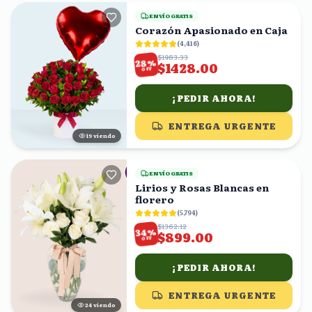
ENVÍO GRATIS
Corazón Apasionado en Caja
(
4,416
)
$1983.33
%
28
$1428.00
OFF
¡PEDIR AHORA!
ENTREGA URGENTE
18
viendo
ENVÍO GRATIS
Lirios y Rosas Blancas en
florero
(
5,794
)
$1362.12
%
34
$899.00
OFF
¡PEDIR AHORA!
ENTREGA URGENTE
25
viendo