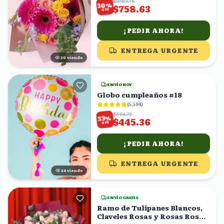
$1083.76
%
30
$758.63
OFF
¡PEDIR AHORA!
ENTREGA URGENTE
20
viendo
ENVÍO HOY
Globo cumpleaños #18
(
5,594
)
$664.72
%
33
$445.36
OFF
¡PEDIR AHORA!
ENTREGA URGENTE
23
viendo
ENVÍO GRATIS
Ramo de Tulipanes Blancos,
Claveles Rosas y Rosas Rosas