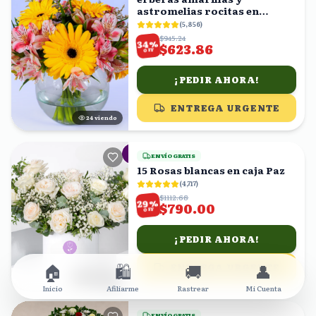
astromelias rocitas en
florero
(
5,856
)
$945.24
%
34
$623.86
OFF
¡PEDIR AHORA!
ENTREGA URGENTE
25
viendo
ENVÍO GRATIS
15 Rosas blancas en caja Paz
(
4,717
)
$1112.68
%
29
$790.00
OFF
¡PEDIR AHORA!
🏠
🛍️
🚚
👤
ENTREGA URGENTE
21
viendo
Inicio
Afiliarme
Rastrear
Mi Cuenta
ENVÍO GRATIS