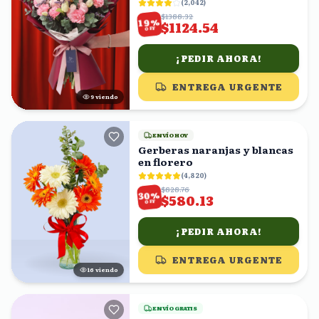
con Eucalipto
(
2,042
)
$1388.32
%
19
$1124.54
OFF
¡PEDIR AHORA!
ENTREGA URGENTE
10
viendo
ENVÍO HOY
Gerberas naranjas y blancas
en florero
(
4,820
)
$828.76
%
30
$580.13
OFF
¡PEDIR AHORA!
ENTREGA URGENTE
15
viendo
ENVÍO GRATIS