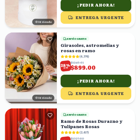
¡PEDIR AHORA!
ENTREGA URGENTE
18
viendo
ENVÍO GRATIS
Girasoles, astromelias y
rosas en ramo
(
4,374
)
$1248.61
%
28
$899.00
OFF
¡PEDIR AHORA!
ENTREGA URGENTE
18
viendo
ENVÍO GRATIS
Ramo de Rosas Durazno y
Tulipanes Rosas
(
2,417
)
$1327.60