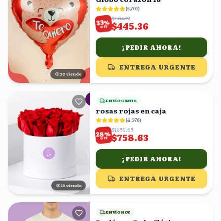
(
5,701
)
$664.72
%
33
$445.36
OFF
¡PEDIR AHORA!
ENTREGA URGENTE
22
viendo
ENVÍO GRATIS
rosas rojas en caja
(
4,376
)
$1053.65
%
28
$758.63
OFF
¡PEDIR AHORA!
ENTREGA URGENTE
16
viendo
ENVÍO HOY