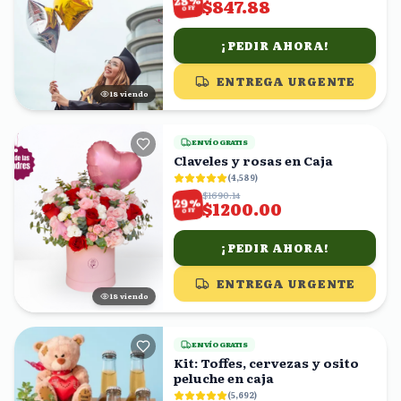
28
$847.88
OFF
¡PEDIR AHORA!
ENTREGA URGENTE
18
viendo
ENVÍO GRATIS
Claveles y rosas en Caja
(
4,589
)
$1690.14
%
29
$1200.00
OFF
¡PEDIR AHORA!
ENTREGA URGENTE
18
viendo
ENVÍO GRATIS
Kit: Toffes, cervezas y osito
peluche en caja
(
5,692
)