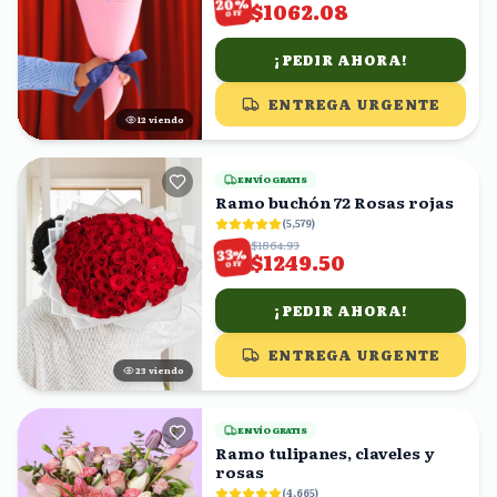
%
20
$1062.08
OFF
¡PEDIR AHORA!
ENTREGA URGENTE
13
viendo
ENVÍO GRATIS
Ramo buchón 72 Rosas rojas
(
5,579
)
$1864.93
%
33
$1249.50
OFF
¡PEDIR AHORA!
ENTREGA URGENTE
24
viendo
ENVÍO GRATIS
Ramo tulipanes, claveles y
rosas
(
4,665
)