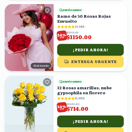
ENVÍO GRATIS
Ramo de 50 Rosas Rojas
Envuelto
(
3,347
)
$1513.16
%
24
$1150.00
OFF
¡PEDIR AHORA!
ENTREGA URGENTE
14
viendo
ENVÍO GRATIS
12 Rosas amarillas, nube
gypsophila en florero
(
5,985
)
$1081.82
%
34
$714.00
OFF
¡PEDIR AHORA!