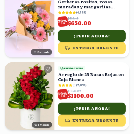
Gerberas rositas, rosas
moradas y margaritas
amarillas en ramo
(
4,528
)
$915.49
%
29
$650.00
OFF
¡PEDIR AHORA!
ENTREGA URGENTE
19
viendo
ENVÍO GRATIS
Arreglo de 25 Rosas Rojas en
Caja Blanca
(
2,034
)
$1358.02
%
19
$1100.00
OFF
¡PEDIR AHORA!
ENTREGA URGENTE
6
viendo