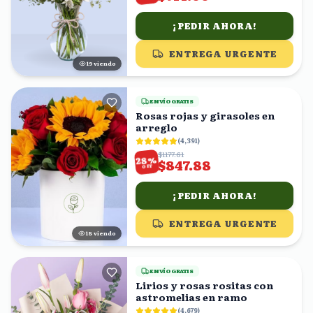
¡PEDIR AHORA!
ENTREGA URGENTE
20
viendo
ENVÍO GRATIS
Rosas rojas y girasoles en
arreglo
(
4,391
)
$1177.61
%
28
$847.88
OFF
¡PEDIR AHORA!
ENTREGA URGENTE
18
viendo
ENVÍO GRATIS
Lirios y rosas rositas con
astromelias en ramo
(
4,679
)