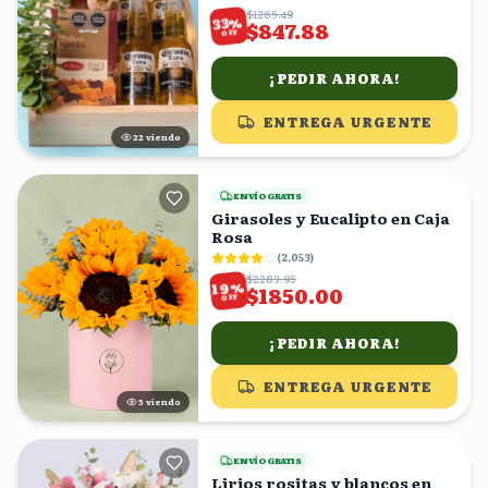
$1265.49
%
33
$847.88
OFF
¡PEDIR AHORA!
ENTREGA URGENTE
21
viendo
ENVÍO GRATIS
Girasoles y Eucalipto en Caja
Rosa
(
2,053
)
$2283.95
%
19
$1850.00
OFF
¡PEDIR AHORA!
ENTREGA URGENTE
4
viendo
ENVÍO GRATIS
Lirios rositas y blancos en