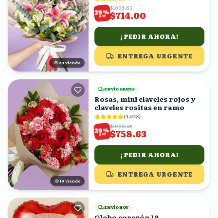
$1005.63
%
29
$714.00
OFF
¡PEDIR AHORA!
ENTREGA URGENTE
21
viendo
ENVÍO GRATIS
Rosas, mini claveles rojos y
claveles rositas en ramo
(
4,628
)
$1068.49
%
29
$758.63
OFF
¡PEDIR AHORA!
ENTREGA URGENTE
15
viendo
ENVÍO HOY
Globo corazón 18