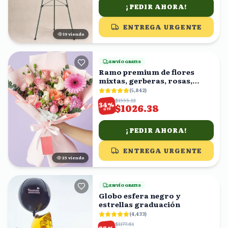
¡PEDIR AHORA!
ENTREGA URGENTE
18
viendo
ENVÍO GRATIS
Ramo premium de flores
mixtas, gerberas, rosas,
claveles
(
5,842
)
$1555.12
%
34
$1026.38
OFF
¡PEDIR AHORA!
ENTREGA URGENTE
25
viendo
ENVÍO GRATIS
Globo esfera negro y
estrellas graduación
(
4,433
)
$1177.61
%