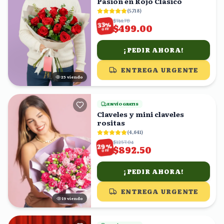
Pasión en Rojo Clásico
(
5,718
)
$744.78
%
33
$499.00
OFF
¡PEDIR AHORA!
ENTREGA URGENTE
24
viendo
ENVÍO GRATIS
Claveles y mini claveles
rositas
(
4,641
)
$1257.04
%
29
$892.50
OFF
¡PEDIR AHORA!
ENTREGA URGENTE
20
viendo