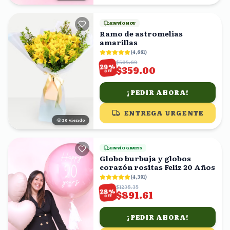
ENVÍO HOY
Ramo de astromelias
amarillas
(
4,661
)
$505.63
%
29
$359.00
OFF
¡PEDIR AHORA!
ENTREGA URGENTE
19
viendo
ENVÍO GRATIS
Globo burbuja y globos
corazón rositas Feliz 20 Años
(
4,391
)
$1238.35
%
28
$891.61
OFF
¡PEDIR AHORA!