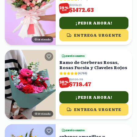
$2074.13
%
29
$1472.63
OFF
¡PEDIR AHORA!
ENTREGA URGENTE
18
viendo
ENVÍO GRATIS
Ramo de Gerberas Rosas,
Rosas Fucsia y Claveles Rojos
(
4,766
)
$1026.39
%
30
$718.47
OFF
¡PEDIR AHORA!
ENTREGA URGENTE
20
viendo
ENVÍO GRATIS
erberas amarillas y