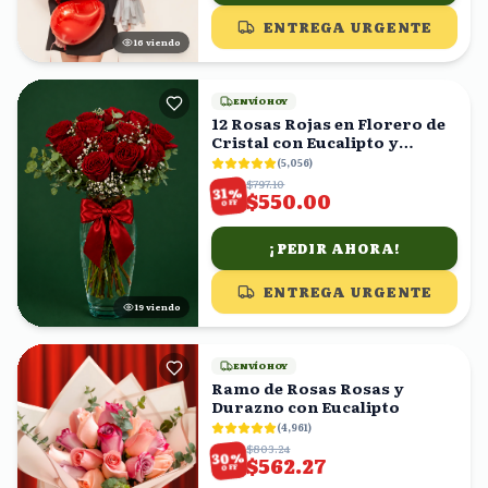
ENTREGA URGENTE
15
viendo
ENVÍO HOY
12 Rosas Rojas en Florero de
Cristal con Eucalipto y
Gypsophila
(
5,056
)
$797.10
%
31
$550.00
OFF
¡PEDIR AHORA!
ENTREGA URGENTE
20
viendo
ENVÍO HOY
Ramo de Rosas Rosas y
Durazno con Eucalipto
(
4,961
)
$803.24
%
30
$562.27
OFF