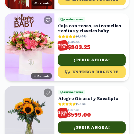
5
viendo
ENVÍO GRATIS
Caja con rosas, astromelias
rositas y claveles baby
(
4,409
)
$1115.63
%
28
$803.25
OFF
¡PEDIR AHORA!
ENTREGA URGENTE
19
viendo
ENVÍO GRATIS
Alegre Girasol y Eucalipto
(
5,812
)
$907.58
%
34
$599.00
OFF
¡PEDIR AHORA!