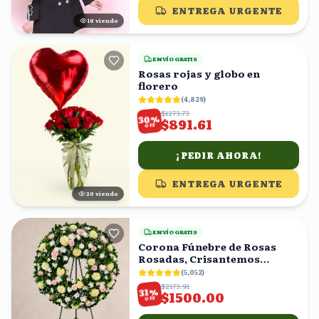
ENTREGA URGENTE
15
viendo
ENVÍO GRATIS
Rosas rojas y globo en
florero
(
4,829
)
$1273.73
%
30
$891.61
OFF
¡PEDIR AHORA!
ENTREGA URGENTE
20
viendo
ENVÍO GRATIS
Corona Fúnebre de Rosas
Rosadas, Crisantemos
Amarillos y Follaje
(
5,052
)
$2173.91
%
31
$1500.00
OFF