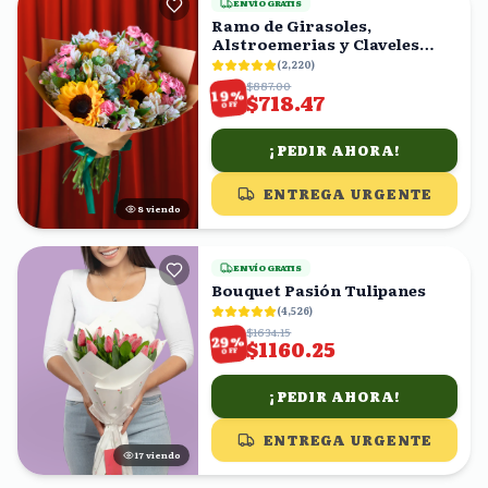
ENVÍO GRATIS
Ramo de Girasoles,
Alstroemerias y Claveles
Rosas
(
2,220
)
$887.00
%
19
$718.47
OFF
¡PEDIR AHORA!
ENTREGA URGENTE
7
viendo
ENVÍO GRATIS
Bouquet Pasión Tulipanes
(
4,526
)
$1634.15
%
29
$1160.25
OFF
¡PEDIR AHORA!
ENTREGA URGENTE
17
viendo