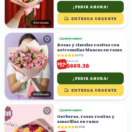
¡PEDIR AHORA!
ENTREGA URGENTE
19
viendo
ENVÍO GRATIS
Rosas y claveles rositas con
astromelias blancas en ramo
(
4,773
)
$956.26
%
30
$669.38
OFF
¡PEDIR AHORA!
ENTREGA URGENTE
19
viendo
ENVÍO GRATIS
Gerberas, rosas rositas y
amarillas en ramo
(
4,994
)