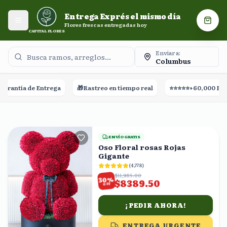
Entrega Exprés el mismo día. Flores frescas entregadas
Entrega Exprés el mismo día
hoy.
Abrir menú
Carri
Flores frescas entregadas hoy
CAPITAL FLORES
Enviar a:
Columbus
a
🎁
Rastreo en tiempo real
⭐⭐⭐⭐⭐
+60,000 Reseñas
🚀
Entreg
ENVÍO GRATIS
Oso Floral rosas Rojas
Gigante
(
4,778
)
$11,985.00
%
30
$8389.50
OFF
¡PEDIR AHORA!
ENTREGA URGENTE