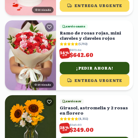
ENTREGA URGENTE
13
viendo
ENVÍO GRATIS
Ramo de rosas rojas, mini
claveles y claveles rojos
(
5,792
)
$973.64
%
34
$642.60
OFF
¡PEDIR AHORA!
ENTREGA URGENTE
25
viendo
ENVÍO HOY
Girasol, astromelia y 2 rosas
en florero
(
4,355
)
$345.83
%
28
$249.00
OFF