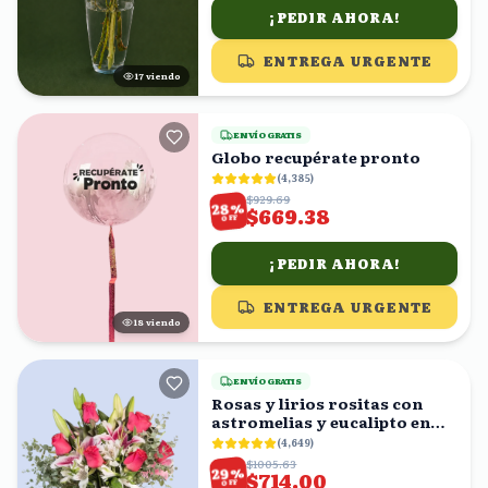
¡PEDIR AHORA!
ENTREGA URGENTE
17
viendo
ENVÍO GRATIS
Globo recupérate pronto
(
4,385
)
$929.69
%
28
$669.38
OFF
¡PEDIR AHORA!
ENTREGA URGENTE
18
viendo
ENVÍO GRATIS
Rosas y lirios rositas con
astromelias y eucalipto en
florero
(
4,649
)
$1005.63
%
29
$714.00
OFF