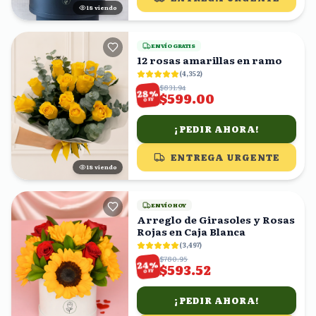
17
viendo
ENVÍO GRATIS
12 rosas amarillas en ramo
(
4,352
)
$831.94
%
28
$599.00
OFF
¡PEDIR AHORA!
ENTREGA URGENTE
18
viendo
ENVÍO HOY
Arreglo de Girasoles y Rosas
Rojas en Caja Blanca
(
3,497
)
$780.95
%
24
$593.52
OFF
¡PEDIR AHORA!