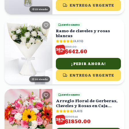
ENTREGA URGENTE
22
viendo
ENVÍO GRATIS
Ramo de claveles y rosas
blancas
(
4,832
)
$918.00
%
30
$642.60
OFF
¡PEDIR AHORA!
ENTREGA URGENTE
21
viendo
ENVÍO GRATIS
Arreglo Floral de Gerberas,
Claveles y Rosas en Caja
Blanca
(
4,413
)
$2569.44
%
28
$1850.00
OFF