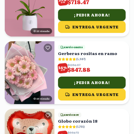
$718.47
OFF
¡PEDIR AHORA!
ENTREGA URGENTE
23
viendo
ENVÍO GRATIS
Gerberas rositas en ramo
(
5,987
)
$1284.67
%
34
$847.88
OFF
¡PEDIR AHORA!
ENTREGA URGENTE
25
viendo
ENVÍO HOY
Globo corazón 18
(
5,701
)
$664.72