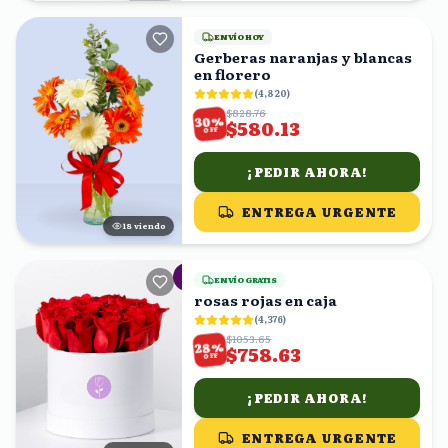
ENVÍO HOY
Gerberas naranjas y blancas
en florero
(
4,820
)
$828.76
%
30
$580.13
OFF
¡PEDIR AHORA!
ENTREGA URGENTE
18
viendo
ENVÍO GRATIS
rosas rojas en caja
(
4,376
)
$1053.65
%
28
$758.63
OFF
¡PEDIR AHORA!
ENTREGA URGENTE