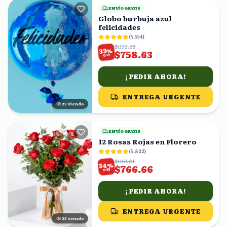
ENVÍO GRATIS
Globo burbuja azul
felicidades
(
5,554
)
$1132.28
%
33
$758.63
OFF
¡PEDIR AHORA!
ENTREGA URGENTE
22
viendo
ENVÍO GRATIS
12 Rosas Rojas en Florero
(
5,822
)
$1161.61
%
34
$766.66
OFF
¡PEDIR AHORA!
ENTREGA URGENTE
25
viendo