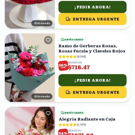
¡PEDIR AHORA!
ENTREGA URGENTE
19
viendo
ENVÍO GRATIS
Ramo de Gerberas Rosas,
Rosas Fucsia y Claveles Rojos
(
4,766
)
$1026.39
%
30
$718.47
OFF
¡PEDIR AHORA!
ENTREGA URGENTE
19
viendo
ENVÍO GRATIS
Alegría Radiante en Caja
(
5,979
)
$1622.73
%
34