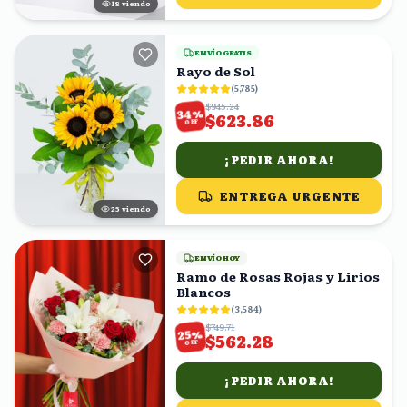
18
viendo
ENVÍO GRATIS
Rayo de Sol
(
5,785
)
$945.24
%
34
$623.86
OFF
¡PEDIR AHORA!
ENTREGA URGENTE
25
viendo
ENVÍO HOY
Ramo de Rosas Rojas y Lirios
Blancos
(
3,584
)
$749.71
%
25
$562.28
OFF
¡PEDIR AHORA!