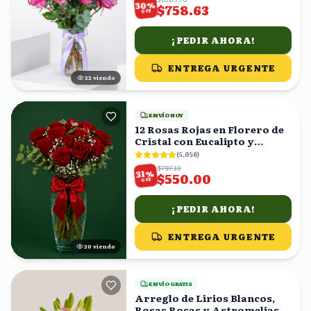
%
30
$758.63
OFF
¡PEDIR AHORA!
ENTREGA URGENTE
22
viendo
ENVÍO HOY
12 Rosas Rojas en Florero de
Cristal con Eucalipto y
Gypsophila
(
5,056
)
$797.10
%
31
$550.00
OFF
¡PEDIR AHORA!
ENTREGA URGENTE
20
viendo
ENVÍO GRATIS
Arreglo de Lirios Blancos,
Rosas Rosas y Astromelias