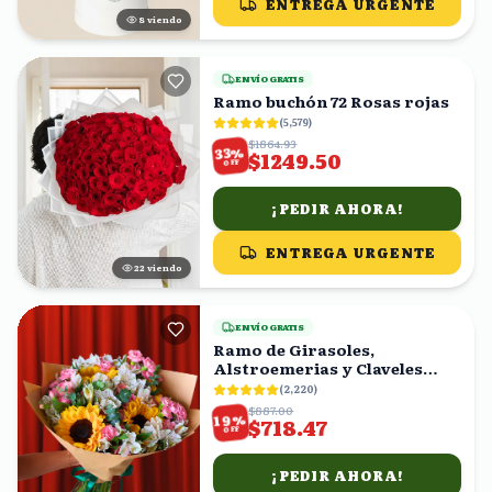
ENTREGA URGENTE
8
viendo
ENVÍO GRATIS
Ramo buchón 72 Rosas rojas
(
5,579
)
$1864.93
%
33
$1249.50
OFF
¡PEDIR AHORA!
ENTREGA URGENTE
22
viendo
ENVÍO GRATIS
Ramo de Girasoles,
Alstroemerias y Claveles
Rosas
(
2,220
)
$887.00
%
19
$718.47
OFF
¡PEDIR AHORA!