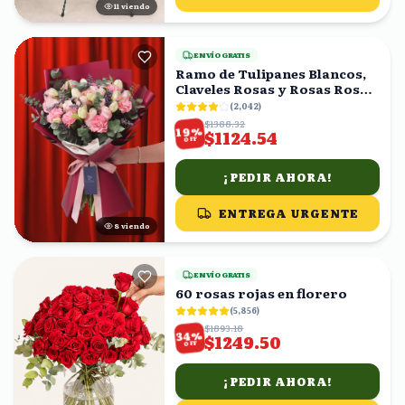
11
viendo
ENVÍO GRATIS
Ramo de Tulipanes Blancos,
Claveles Rosas y Rosas Rosas
con Eucalipto
(
2,042
)
$1388.32
%
19
$1124.54
OFF
¡PEDIR AHORA!
ENTREGA URGENTE
8
viendo
ENVÍO GRATIS
60 rosas rojas en florero
(
5,856
)
$1893.18
%
34
$1249.50
OFF
¡PEDIR AHORA!