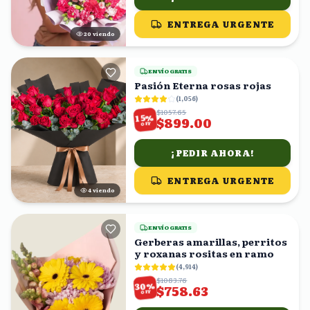
ENTREGA URGENTE
20
viendo
ENVÍO GRATIS
Pasión Eterna rosas rojas
(
1,056
)
$1057.65
%
15
$899.00
OFF
¡PEDIR AHORA!
ENTREGA URGENTE
4
viendo
ENVÍO GRATIS
Gerberas amarillas, perritos
y roxanas rositas en ramo
(
4,914
)
$1083.76
%
30
$758.63
OFF