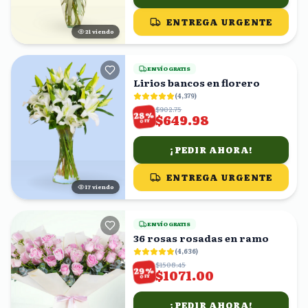
ENTREGA URGENTE
21
viendo
ENVÍO GRATIS
Lirios bancos en florero
(
4,379
)
$902.75
%
28
$649.98
OFF
¡PEDIR AHORA!
ENTREGA URGENTE
17
viendo
ENVÍO GRATIS
36 rosas rosadas en ramo
(
4,636
)
$1508.45
%
29
$1071.00
OFF
¡PEDIR AHORA!