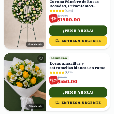
Corona Fúnebre de Rosas
Rosadas, Crisantemos
Amarillos y Follaje
(
5,052
)
$2173.91
%
31
$1500.00
OFF
¡PEDIR AHORA!
ENTREGA URGENTE
20
viendo
ENVÍO HOY
Rosas amarillas y
astromelias blancas en ramo
(
4,521
)
$774.65
%
29
$550.00
OFF
¡PEDIR AHORA!
ENTREGA URGENTE
18
viendo