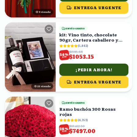
ENTREGA URGENTE
9
viendo
ENVÍO GRATIS
kit: Vino tinto, chocolate
90gr, Cartera caballero y
fotografía en caja
(
5,842
)
$1595.68
%
34
$1053.15
OFF
¡PEDIR AHORA!
ENTREGA URGENTE
23
viendo
ENVÍO GRATIS
Ramo buchón 300 Rosas
rojas
(
4,353
)
$10,412.50
%
28
$7497.00
OFF