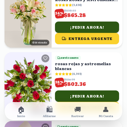
en Florero
(
3,436
)
$1138.53
%
24
$865.28
OFF
¡PEDIR AHORA!
ENTREGA URGENTE
15
viendo
ENVÍO GRATIS
rosas rojas y astromelias
blancas
(
4,393
)
$1114.39
%
28
$802.36
OFF
¡PEDIR AHORA!
🏠
🛍️
🚚
👤
ENTREGA URGENTE
18
viendo
Inicio
Afiliarme
Rastrear
Mi Cuenta
ENVÍO GRATIS