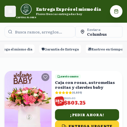
Entrega Exprés el mismo día. Flores frescas entregadas
Entrega Exprés el mismo día
hoy.
Abrir menú
Carri
Flores frescas entregadas hoy
CAPITAL FLORES
Enviar a:
Columbus
 día
🛡️
Garantía de Entrega
🎁
Rastreo en tiempo real
⭐⭐⭐⭐⭐
+
ENVÍO GRATIS
Caja con rosas, astromelias
rositas y claveles baby
(
4,409
)
$1115.63
%
28
$803.25
OFF
¡PEDIR AHORA!
ENTREGA URGENTE