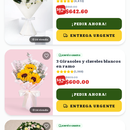
(
4,832
)
$918.00
%
30
$642.60
OFF
¡PEDIR AHORA!
ENTREGA URGENTE
20
viendo
ENVÍO GRATIS
3 Girasoles y claveles blancos
en ramo
(
5,966
)
$909.09
%
34
$600.00
OFF
¡PEDIR AHORA!
ENTREGA URGENTE
24
viendo
ENVÍO GRATIS