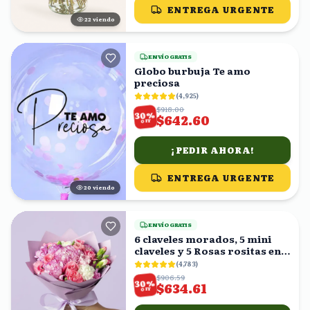
ENTREGA URGENTE
22
viendo
ENVÍO GRATIS
Globo burbuja Te amo
preciosa
(
4,925
)
$918.00
%
30
$642.60
OFF
¡PEDIR AHORA!
ENTREGA URGENTE
20
viendo
ENVÍO GRATIS
6 claveles morados, 5 mini
claveles y 5 Rosas rositas en
ramo
(
4,783
)
$906.59
%
30
$634.61
OFF