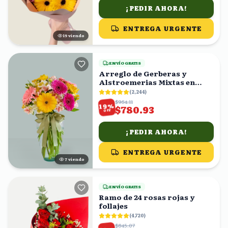
¡PEDIR AHORA!
ENTREGA URGENTE
19
viendo
ENVÍO GRATIS
Arreglo de Gerberas y
Alstroemerias Mixtas en
Florero con Moño Verde
(
2,244
)
$964.11
%
19
$780.93
OFF
¡PEDIR AHORA!
ENTREGA URGENTE
7
viendo
ENVÍO GRATIS
Ramo de 24 rosas rojas y
follajes
(
4,720
)
$845.07