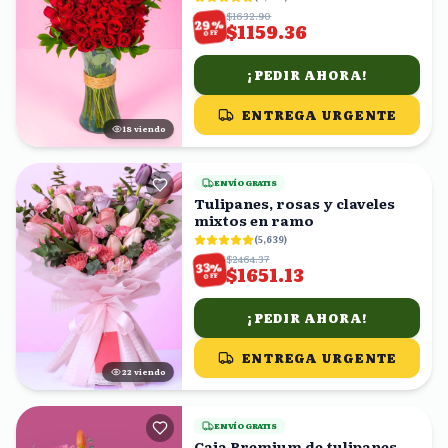
$1632.90
%
29
$1159.36
OFF
¡PEDIR AHORA!
ENTREGA URGENTE
18
viendo
ENVÍO GRATIS
Tulipanes, rosas y claveles
mixtos en ramo
(
5,639
)
$2464.37
%
33
$1651.13
OFF
¡PEDIR AHORA!
ENTREGA URGENTE
22
viendo
ENVÍO GRATIS
Caja Premium de tulipanes,