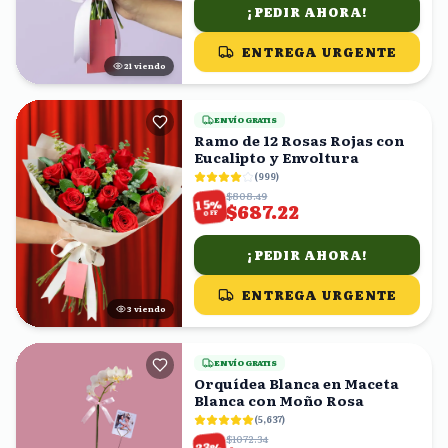
¡PEDIR AHORA!
ENTREGA URGENTE
21
viendo
ENVÍO GRATIS
Ramo de 12 Rosas Rojas con
Eucalipto y Envoltura
(
999
)
$808.49
%
15
$687.22
OFF
¡PEDIR AHORA!
ENTREGA URGENTE
3
viendo
ENVÍO GRATIS
Orquídea Blanca en Maceta
Blanca con Moño Rosa
(
5,637
)
$1072.34
%
33