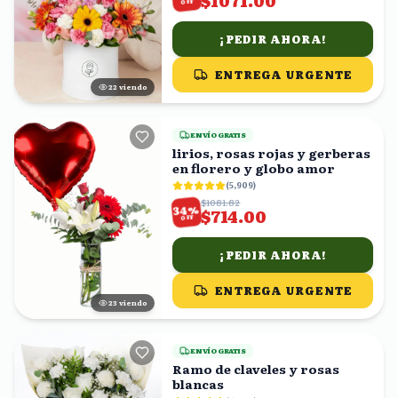
$1071.00
OFF
¡PEDIR AHORA!
ENTREGA URGENTE
22
viendo
ENVÍO GRATIS
lirios, rosas rojas y gerberas
en florero y globo amor
(
5,909
)
$1081.82
%
34
$714.00
OFF
¡PEDIR AHORA!
ENTREGA URGENTE
23
viendo
ENVÍO GRATIS
Ramo de claveles y rosas
blancas