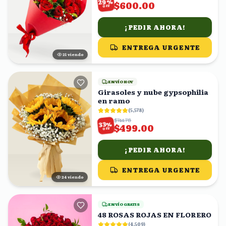
%
29
$600.00
OFF
¡PEDIR AHORA!
ENTREGA URGENTE
21
viendo
ENVÍO HOY
Girasoles y nube gypsophilia
en ramo
(
5,578
)
$744.78
%
33
$499.00
OFF
¡PEDIR AHORA!
ENTREGA URGENTE
24
viendo
ENVÍO GRATIS
48 ROSAS ROJAS EN FLORERO
(
4,509
)