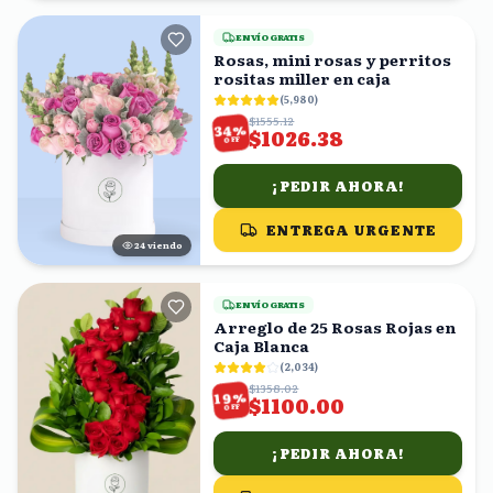
ENVÍO GRATIS
Rosas, mini rosas y perritos
rositas miller en caja
(
5,980
)
$1555.12
%
34
$1026.38
OFF
¡PEDIR AHORA!
ENTREGA URGENTE
24
viendo
ENVÍO GRATIS
Arreglo de 25 Rosas Rojas en
Caja Blanca
(
2,034
)
$1358.02
%
19
$1100.00
OFF
¡PEDIR AHORA!