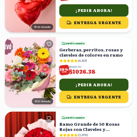
¡PEDIR AHORA!
ENTREGA URGENTE
22
viendo
ENVÍO GRATIS
Gerberas, perritos, rosas y
claveles de colores en ramo
(
4,617
)
$1445.61
%
29
$1026.38
OFF
¡PEDIR AHORA!
ENTREGA URGENTE
17
viendo
ENVÍO GRATIS
Ramo Grande de 50 Rosas
Rojas con Claveles y
Eucalipto
(
3,970
)