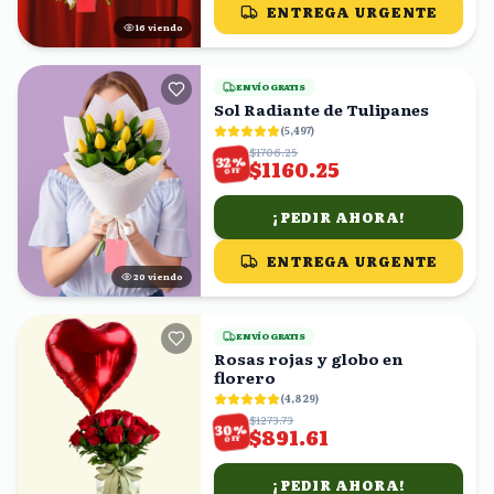
ENTREGA URGENTE
16
viendo
ENVÍO GRATIS
Sol Radiante de Tulipanes
(
5,497
)
$1706.25
%
32
$1160.25
OFF
¡PEDIR AHORA!
ENTREGA URGENTE
20
viendo
ENVÍO GRATIS
Rosas rojas y globo en
florero
(
4,829
)
$1273.73
%
30
$891.61
OFF
¡PEDIR AHORA!