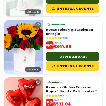
ENTREGA URGENTE
19
viendo
ENVÍO GRATIS
Rosas rojas y girasoles en
arreglo
(
4,391
)
$1177.61
%
28
$847.88
OFF
¡PEDIR AHORA!
ENTREGA URGENTE
17
viendo
ENVÍO HOY
Ramo de Globos Corazón
Rojos "¡Bonita Me Encantas!"
(
5,122
)
$769.62
%
31
$531.04
OFF