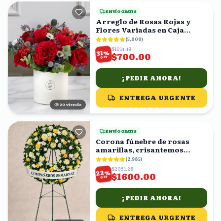
ENVÍO GRATIS
Arreglo de Rosas Rojas y
Flores Variadas en Caja
Blanca
(
5,000
)
$1014.49
%
31
$700.00
OFF
¡PEDIR AHORA!
ENTREGA URGENTE
20
viendo
ENVÍO GRATIS
Corona fúnebre de rosas
amarillas, crisantemos
blancos y follaje
(
2,985
)
$2051.28
%
22
$1600.00
OFF
¡PEDIR AHORA!
ENTREGA URGENTE