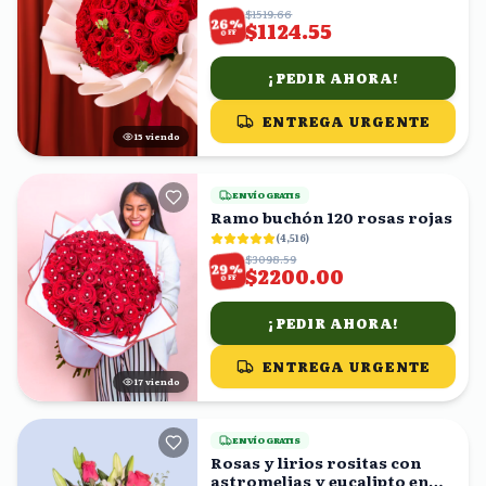
$1519.66
%
26
$1124.55
OFF
¡PEDIR AHORA!
ENTREGA URGENTE
15
viendo
ENVÍO GRATIS
Ramo buchón 120 rosas rojas
(
4,516
)
$3098.59
%
29
$2200.00
OFF
¡PEDIR AHORA!
ENTREGA URGENTE
17
viendo
ENVÍO GRATIS
Rosas y lirios rositas con
astromelias y eucalipto en