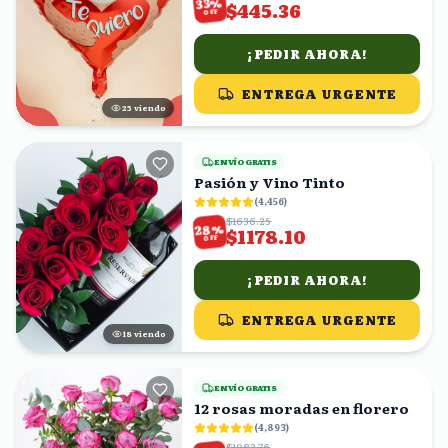
%
33
$445.36
OFF
¡PEDIR AHORA!
ENTREGA URGENTE
25
viendo
ENVÍO GRATIS
Pasión y Vino Tinto
(
4,456
)
$1636.25
%
28
$1178.10
OFF
¡PEDIR AHORA!
ENTREGA URGENTE
18
viendo
ENVÍO GRATIS
12 rosas moradas en florero
(
4,893
)
$1083.76