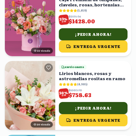
claveles, rosas, hortensias
rositas
(
5,659
)
$2131.34
%
33
$1428.00
OFF
¡PEDIR AHORA!
ENTREGA URGENTE
22
viendo
ENVÍO GRATIS
Lirios blancos, rosas y
astromelias rositas en ramo
(
4,985
)
$1083.76
%
30
$758.63
OFF
¡PEDIR AHORA!
ENTREGA URGENTE
20
viendo