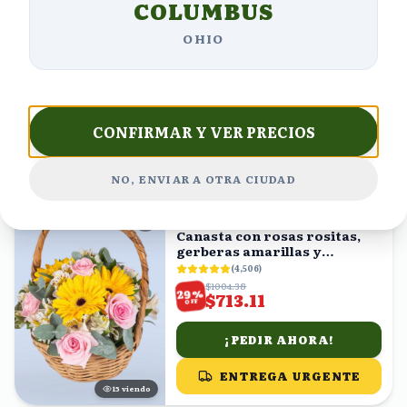
COLUMBUS
Gerberas, claveles,
margaritas rositas y
OHIO
margaritas blancas en caja
(
5,585
)
forma corazón
$1198.88
%
33
$803.25
OFF
¡PEDIR AHORA!
CONFIRMAR Y VER PRECIOS
ENTREGA URGENTE
23
viendo
NO, ENVIAR A OTRA CIUDAD
ENVÍO GRATIS
Canasta con rosas rositas,
gerberas amarillas y
astromelias blancas
(
4,506
)
$1004.38
%
29
$713.11
OFF
¡PEDIR AHORA!
ENTREGA URGENTE
15
viendo