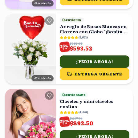
18
viendo
ENVÍO HOY
Arreglo de Rosas Blancas en
Florero con Globo "¡Bonita
Me Encantas!"
(
5,631
)
$885.85
%
33
$593.52
OFF
¡PEDIR AHORA!
ENTREGA URGENTE
25
viendo
ENVÍO GRATIS
Claveles y mini claveles
rositas
(
4,641
)
$1257.04
%
29
$892.50
OFF
¡PEDIR AHORA!