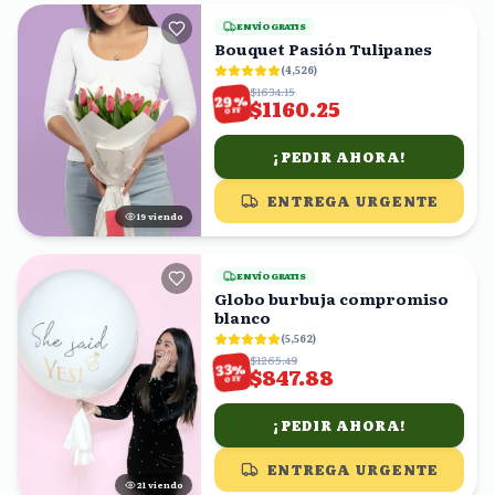
ENVÍO GRATIS
Bouquet Pasión Tulipanes
(
4,526
)
$1634.15
%
29
$1160.25
OFF
¡PEDIR AHORA!
ENTREGA URGENTE
18
viendo
ENVÍO GRATIS
Globo burbuja compromiso
blanco
(
5,562
)
$1265.49
%
33
$847.88
OFF
¡PEDIR AHORA!
ENTREGA URGENTE
21
viendo