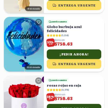
ENTREGA URGENTE
22
viendo
ENVÍO GRATIS
Globo burbuja azul
felicidades
(
5,554
)
$1132.28
%
33
$758.63
OFF
¡PEDIR AHORA!
ENTREGA URGENTE
22
viendo
ENVÍO GRATIS
rosas rojas en caja
(
4,376
)
$1053.65
%
28
$758.63
OFF