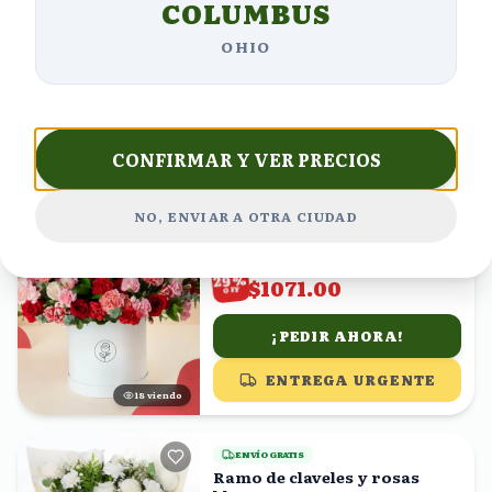
COLUMBUS
$4266.67
%
25
$3200.00
OFF
OHIO
¡PEDIR AHORA!
ENTREGA URGENTE
13
viendo
CONFIRMAR Y VER PRECIOS
ENVÍO GRATIS
Rosas rojas y blancas con
NO, ENVIAR A OTRA CIUDAD
claveles rojos y rositas
(
4,527
)
$1508.45
%
29
$1071.00
OFF
¡PEDIR AHORA!
ENTREGA URGENTE
17
viendo
ENVÍO GRATIS
Ramo de claveles y rosas