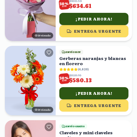
$906.59
%
30
$634.61
OFF
¡PEDIR AHORA!
ENTREGA URGENTE
20
viendo
ENVÍO HOY
Gerberas naranjas y blancas
en florero
(
4,820
)
$828.76
%
30
$580.13
OFF
¡PEDIR AHORA!
ENTREGA URGENTE
18
viendo
ENVÍO GRATIS
Claveles y mini claveles