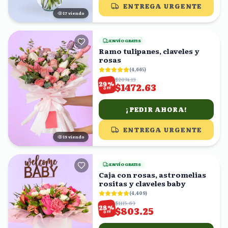
ENTREGA URGENTE
16
viendo
ENVÍO GRATIS
Ramo tulipanes, claveles y
rosas
(
4,665
)
$2074.13
%
29
$1472.63
OFF
¡PEDIR AHORA!
ENTREGA URGENTE
18
viendo
ENVÍO GRATIS
Caja con rosas, astromelias
rositas y claveles baby
(
4,409
)
$1115.63
%
28
$803.25
OFF