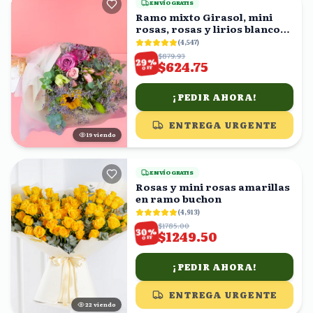
ENVÍO GRATIS
Ramo mixto Girasol, mini
rosas, rosas y lirios blancos
en ramo
(
4,547
)
$879.93
%
29
$624.75
OFF
¡PEDIR AHORA!
ENTREGA URGENTE
18
viendo
ENVÍO GRATIS
Rosas y mini rosas amarillas
en ramo buchon
(
4,913
)
$1785.00
%
30
$1249.50
OFF
¡PEDIR AHORA!
ENTREGA URGENTE
22
viendo