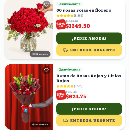
ENVÍO GRATIS
60 rosas rojas en florero
(
5,856
)
$1893.18
%
34
$1249.50
OFF
¡PEDIR AHORA!
ENTREGA URGENTE
25
viendo
ENVÍO GRATIS
Ramo de Rosas Rojas y Lirios
Rojos
(
5,531
)
$932.46
%
33
$624.75
OFF
¡PEDIR AHORA!
ENTREGA URGENTE
24
viendo