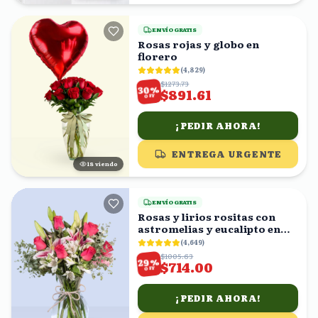
ENVÍO GRATIS
Rosas rojas y globo en
florero
(
4,829
)
$1273.73
%
30
$891.61
OFF
¡PEDIR AHORA!
ENTREGA URGENTE
17
viendo
ENVÍO GRATIS
Rosas y lirios rositas con
astromelias y eucalipto en
florero
(
4,649
)
$1005.63
%
29
$714.00
OFF
¡PEDIR AHORA!