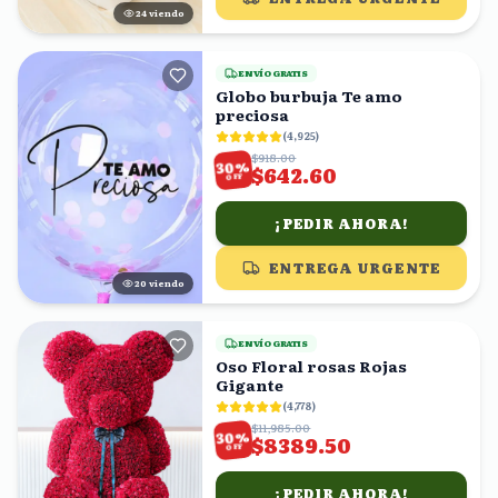
23
viendo
ENVÍO GRATIS
Globo burbuja Te amo
preciosa
(
4,925
)
$918.00
%
30
$642.60
OFF
¡PEDIR AHORA!
ENTREGA URGENTE
19
viendo
ENVÍO GRATIS
Oso Floral rosas Rojas
Gigante
(
4,778
)
$11,985.00
%
30
$8389.50
OFF
¡PEDIR AHORA!