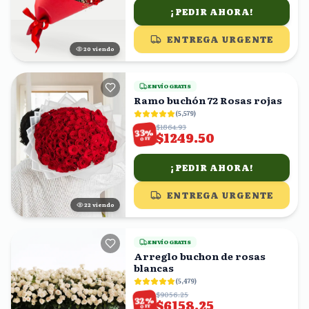
¡PEDIR AHORA!
ENTREGA URGENTE
21
viendo
ENVÍO GRATIS
Ramo buchón 72 Rosas rojas
(
5,579
)
$1864.93
%
33
$1249.50
OFF
¡PEDIR AHORA!
ENTREGA URGENTE
21
viendo
ENVÍO GRATIS
Arreglo buchon de rosas
blancas
(
5,479
)
$9056.25
%
32
$6158.25
OFF