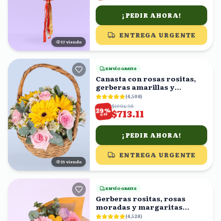
¡PEDIR AHORA!
ENTREGA URGENTE
17
viendo
ENVÍO GRATIS
Canasta con rosas rositas,
gerberas amarillas y
astromelias blancas
(
4,506
)
$1004.38
%
29
$713.11
OFF
¡PEDIR AHORA!
ENTREGA URGENTE
14
viendo
ENVÍO GRATIS
Gerberas rositas, rosas
moradas y margaritas
amarillas en ramo
(
4,528
)