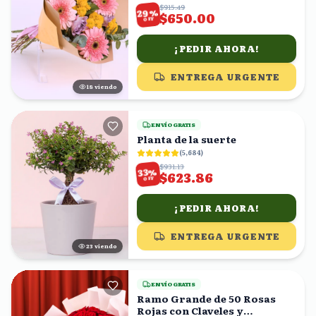
$915.49
%
29
$650.00
OFF
¡PEDIR AHORA!
ENTREGA URGENTE
19
viendo
ENVÍO GRATIS
Planta de la suerte
(
5,684
)
$931.13
%
33
$623.86
OFF
¡PEDIR AHORA!
ENTREGA URGENTE
24
viendo
ENVÍO GRATIS
Ramo Grande de 50 Rosas
Rojas con Claveles y