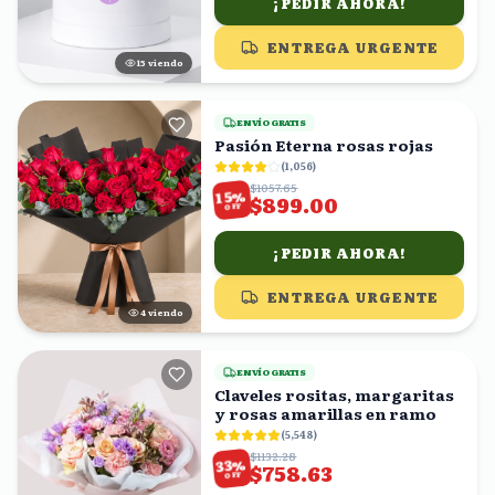
¡PEDIR AHORA!
ENTREGA URGENTE
15
viendo
ENVÍO GRATIS
Pasión Eterna rosas rojas
(
1,056
)
$1057.65
%
15
$899.00
OFF
¡PEDIR AHORA!
ENTREGA URGENTE
5
viendo
ENVÍO GRATIS
Claveles rositas, margaritas
y rosas amarillas en ramo
(
5,548
)
$1132.28
%
33
$758.63
OFF