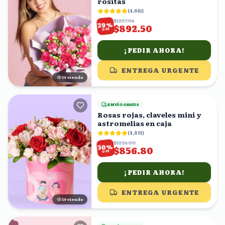
rositas
(
4,641
)
$1257.04
%
29
$892.50
OFF
¡PEDIR AHORA!
ENTREGA URGENTE
19
viendo
ENVÍO GRATIS
Rosas rojas, claveles mini y
astromelias en caja
(
4,891
)
$1224.00
%
30
$856.80
OFF
¡PEDIR AHORA!
ENTREGA URGENTE
18
viendo