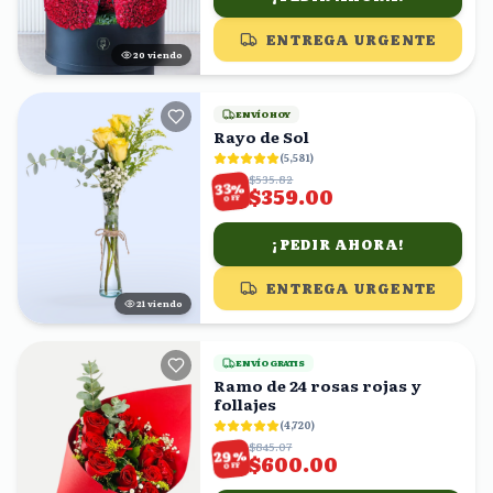
ENTREGA URGENTE
20
viendo
ENVÍO HOY
Rayo de Sol
(
5,581
)
$535.82
%
33
$359.00
OFF
¡PEDIR AHORA!
ENTREGA URGENTE
20
viendo
ENVÍO GRATIS
Ramo de 24 rosas rojas y
follajes
(
4,720
)
$845.07
%
29
$600.00
OFF