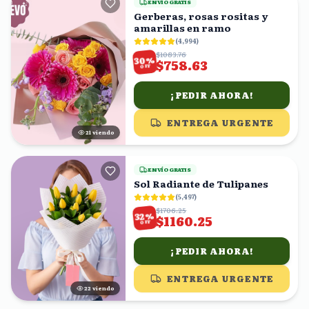
ENVÍO GRATIS
Gerberas, rosas rositas y
amarillas en ramo
(
4,994
)
$1083.76
%
30
$758.63
OFF
¡PEDIR AHORA!
ENTREGA URGENTE
22
viendo
ENVÍO GRATIS
Sol Radiante de Tulipanes
(
5,497
)
$1706.25
%
32
$1160.25
OFF
¡PEDIR AHORA!
ENTREGA URGENTE
22
viendo