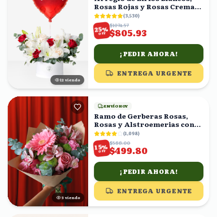
Rosas Rojas y Rosas Crema
en Caja con Globo
(
3,530
)
$1074.57
%
25
$805.93
OFF
¡PEDIR AHORA!
ENTREGA URGENTE
12
viendo
ENVÍO HOY
Ramo de Gerberas Rosas,
Rosas y Alstroemerias con
Eucalipto
(
1,098
)
$588.00
%
15
$499.80
OFF
¡PEDIR AHORA!
ENTREGA URGENTE
3
viendo