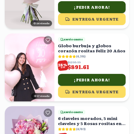
¡PEDIR AHORA!
ENTREGA URGENTE
24
viendo
ENVÍO GRATIS
Globo burbuja y globos
corazón rositas Feliz 20 Años
(
4,391
)
$1238.35
%
28
$891.61
OFF
¡PEDIR AHORA!
ENTREGA URGENTE
16
viendo
ENVÍO GRATIS
6 claveles morados, 5 mini
claveles y 5 Rosas rositas en
ramo
(
4,783
)