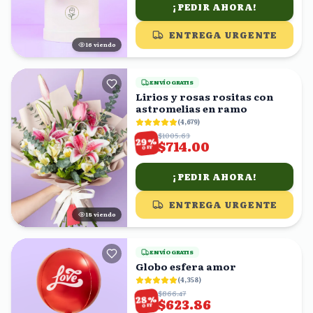
¡PEDIR AHORA!
ENTREGA URGENTE
16
viendo
ENVÍO GRATIS
Lirios y rosas rositas con
astromelias en ramo
(
4,679
)
$1005.63
%
29
$714.00
OFF
¡PEDIR AHORA!
ENTREGA URGENTE
17
viendo
ENVÍO GRATIS
Globo esfera amor
(
4,358
)
$866.47
%
28
$623.86
OFF