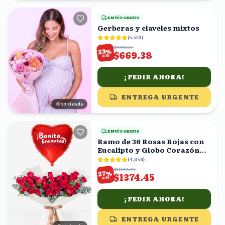
ENVÍO GRATIS
Gerberas y claveles mixtos
(
5,510
)
$999.07
%
33
$669.38
OFF
¡PEDIR AHORA!
ENTREGA URGENTE
23
viendo
ENVÍO GRATIS
Ramo de 36 Rosas Rojas con
Eucalipto y Globo Corazón
'Bonita Me Encantas!'
(
4,056
)
$1882.81
%
27
$1374.45
OFF
¡PEDIR AHORA!
ENTREGA URGENTE