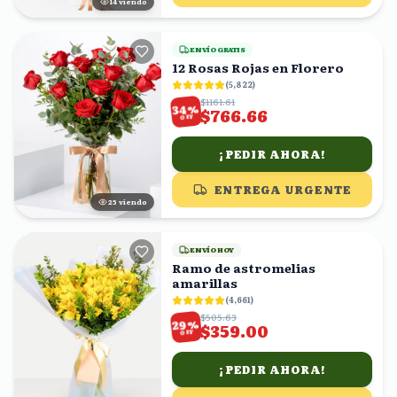
15
viendo
ENVÍO GRATIS
12 Rosas Rojas en Florero
(
5,822
)
$1161.61
%
34
$766.66
OFF
¡PEDIR AHORA!
ENTREGA URGENTE
25
viendo
ENVÍO HOY
Ramo de astromelias
amarillas
(
4,661
)
$505.63
%
29
$359.00
OFF
¡PEDIR AHORA!