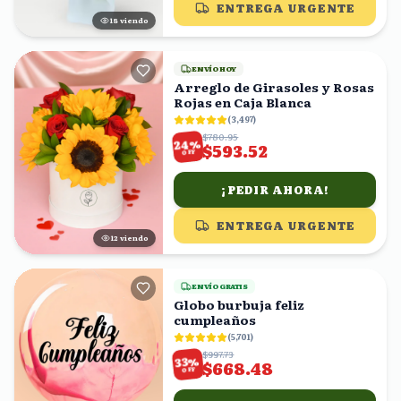
ENTREGA URGENTE
17
viendo
ENVÍO HOY
Arreglo de Girasoles y Rosas
Rojas en Caja Blanca
(
3,497
)
$780.95
%
24
$593.52
OFF
¡PEDIR AHORA!
ENTREGA URGENTE
12
viendo
ENVÍO GRATIS
Globo burbuja feliz
cumpleaños
(
5,701
)
$997.73
%
33
$668.48
OFF