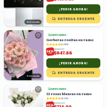
¡PEDIR AHORA!
ENTREGA URGENTE
25
viendo
ENVÍO GRATIS
Gerberas rositas en ramo
(
5,987
)
$1284.67
%
34
$847.88
OFF
¡PEDIR AHORA!
ENTREGA URGENTE
23
viendo
ENVÍO GRATIS
12 rosas blancas en ramo
(
4,501
)
$1005.63
%
29
$714.00
OFF