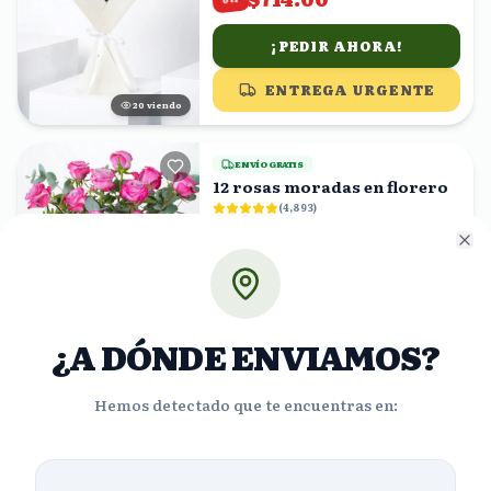
¡PEDIR AHORA!
ENTREGA URGENTE
19
viendo
ENVÍO GRATIS
12 rosas moradas en florero
(
4,893
)
$1083.76
%
30
$758.63
OFF
Cl
¡PEDIR AHORA!
ENTREGA URGENTE
¿A DÓNDE ENVIAMOS?
23
viendo
Hemos detectado que te encuentras en:
ENVÍO GRATIS
Corona Floral Fúnebre con
Rosas Rojas, Crisantemos
Blancos y Amarillos
(
3,702
)