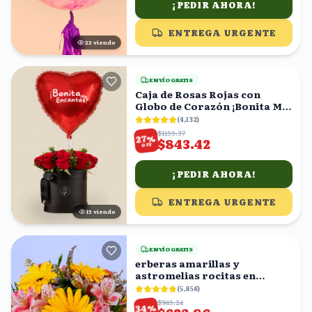
¡PEDIR AHORA!
ENTREGA URGENTE
22
viendo
ENVÍO GRATIS
Caja de Rosas Rojas con
Globo de Corazón ¡Bonita Me
Encantas!
(
4,132
)
$1155.37
%
27
$843.42
OFF
¡PEDIR AHORA!
ENTREGA URGENTE
16
viendo
ENVÍO GRATIS
erberas amarillas y
astromelias rocitas en
florero
(
5,856
)
$945.24
%
34