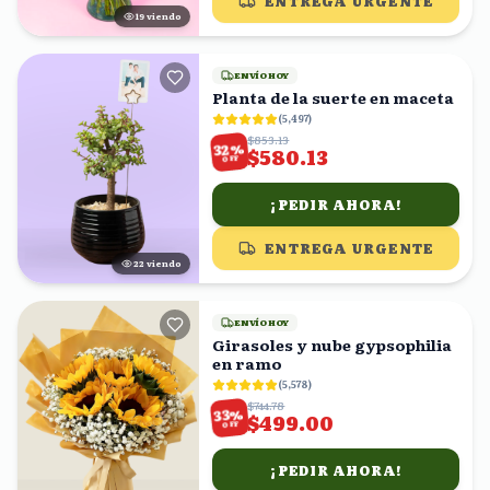
ENTREGA URGENTE
18
viendo
ENVÍO HOY
Planta de la suerte en maceta
(
5,497
)
$853.13
%
32
$580.13
OFF
¡PEDIR AHORA!
ENTREGA URGENTE
21
viendo
ENVÍO HOY
Girasoles y nube gypsophilia
en ramo
(
5,578
)
$744.78
%
33
$499.00
OFF
¡PEDIR AHORA!