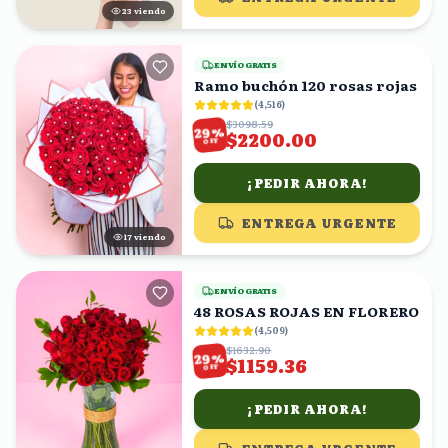
23
viendo
ENVÍO GRATIS
Ramo buchón 120 rosas rojas
(
4,516
)
$3098.59
%
29
$2200.00
OFF
¡PEDIR AHORA!
ENTREGA URGENTE
17
viendo
ENVÍO GRATIS
48 ROSAS ROJAS EN FLORERO
(
4,509
)
$1632.90
%
29
$1159.36
OFF
¡PEDIR AHORA!