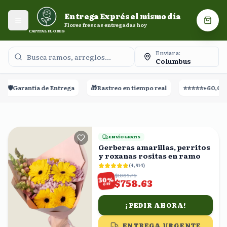
Entrega Exprés el mismo día. Flores frescas entregadas
Entrega Exprés el mismo día
hoy.
Abrir menú
Carri
Flores frescas entregadas hoy
CAPITAL FLORES
Enviar a:
Columbus
Entrega
🎁
Rastreo en tiempo real
⭐⭐⭐⭐⭐
+60,000 Reseñas
🚀
ENVÍO GRATIS
Gerberas amarillas, perritos
y roxanas rositas en ramo
(
4,914
)
$1083.76
%
30
$758.63
OFF
¡PEDIR AHORA!
ENTREGA URGENTE