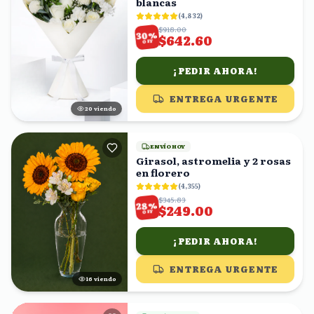
blancas
(
4,832
)
$918.00
%
30
$642.60
OFF
¡PEDIR AHORA!
ENTREGA URGENTE
21
viendo
ENVÍO HOY
Girasol, astromelia y 2 rosas
en florero
(
4,355
)
$345.83
%
28
$249.00
OFF
¡PEDIR AHORA!
ENTREGA URGENTE
15
viendo