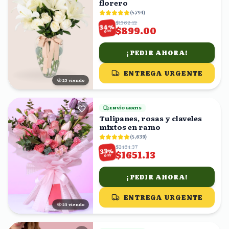
florero
(
5,794
)
$1362.12
%
34
$899.00
OFF
¡PEDIR AHORA!
ENTREGA URGENTE
24
viendo
ENVÍO GRATIS
Tulipanes, rosas y claveles
mixtos en ramo
(
5,639
)
$2464.37
%
33
$1651.13
OFF
¡PEDIR AHORA!
ENTREGA URGENTE
22
viendo