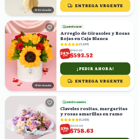
ENTREGA URGENTE
21
viendo
ENVÍO HOY
Arreglo de Girasoles y Rosas
Rojas en Caja Blanca
(
3,497
)
$780.95
%
24
$593.52
OFF
¡PEDIR AHORA!
ENTREGA URGENTE
11
viendo
ENVÍO GRATIS
Claveles rositas, margaritas
y rosas amarillas en ramo
(
5,548
)
$1132.28
%
33
$758.63
OFF