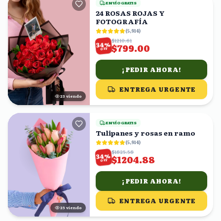
ENVÍO GRATIS
24 ROSAS ROJAS Y
FOTOGRAFÍA
(
5,914
)
$1210.61
%
34
$799.00
OFF
¡PEDIR AHORA!
ENTREGA URGENTE
23
viendo
ENVÍO GRATIS
Tulipanes y rosas en ramo
(
5,914
)
$1825.58
%
34
$1204.88
OFF
¡PEDIR AHORA!
ENTREGA URGENTE
24
viendo