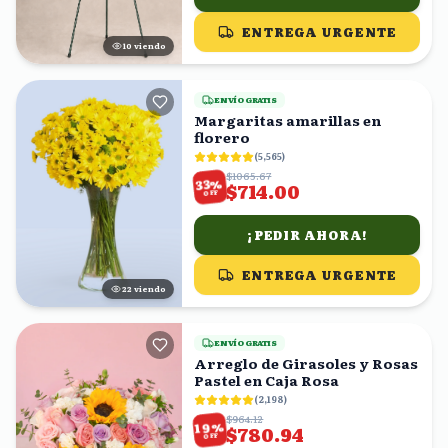
ENTREGA URGENTE
11
viendo
ENVÍO GRATIS
Margaritas amarillas en
florero
(
5,565
)
$1065.67
%
33
$714.00
OFF
¡PEDIR AHORA!
ENTREGA URGENTE
22
viendo
ENVÍO GRATIS
Arreglo de Girasoles y Rosas
Pastel en Caja Rosa
(
2,198
)
$964.12
%
19
$780.94
OFF