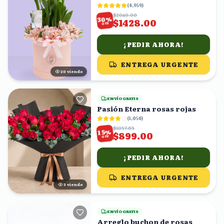
(
4,959
)
$2040.00
%
30
$1428.00
OFF
¡PEDIR AHORA!
ENTREGA URGENTE
20
viendo
ENVÍO GRATIS
Pasión Eterna rosas rojas
(
1,056
)
$1057.65
%
15
$899.00
OFF
¡PEDIR AHORA!
ENTREGA URGENTE
4
viendo
ENVÍO GRATIS
Arreglo buchon de rosas