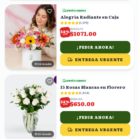
ENVÍO GRATIS
Alegría Radiante en Caja
(
5,979
)
$1622.73
%
34
$1071.00
OFF
¡PEDIR AHORA!
ENTREGA URGENTE
25
viendo
ENVÍO GRATIS
15 Rosas Blancas en Florero
(
5,858
)
$984.85
%
34
$650.00
OFF
¡PEDIR AHORA!
ENTREGA URGENTE
25
viendo