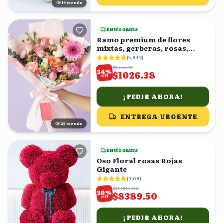
19
viendo
ENVÍO GRATIS
Ramo premium de flores
mixtas, gerberas, rosas,
claveles
(
5,842
)
$1555.12
%
34
$1026.38
OFF
¡PEDIR AHORA!
ENTREGA URGENTE
25
viendo
ENVÍO GRATIS
Oso Floral rosas Rojas
Gigante
(
4,778
)
$11,985.00
%
30
$8389.50
OFF
¡PEDIR AHORA!