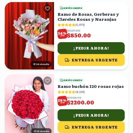
ENVÍO GRATIS
Ramo de Rosas, Gerberas y
Claveles Rosas y Naranjas
(
5,973
)
$1287.88
%
34
$850.00
OFF
¡PEDIR AHORA!
ENTREGA URGENTE
25
viendo
ENVÍO GRATIS
Ramo buchón 120 rosas rojas
(
4,516
)
$3098.59
%
29
$2200.00
OFF
¡PEDIR AHORA!
ENTREGA URGENTE
20
viendo