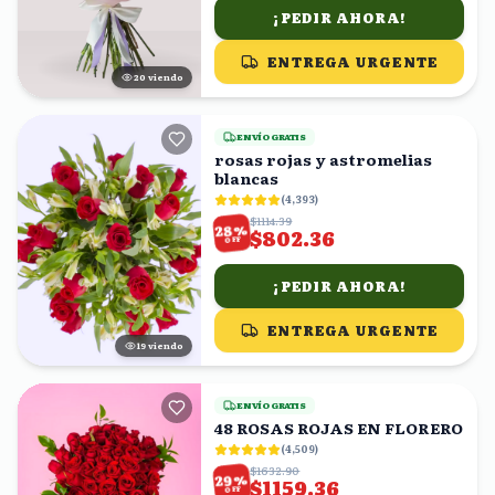
¡PEDIR AHORA!
ENTREGA URGENTE
19
viendo
ENVÍO GRATIS
rosas rojas y astromelias
blancas
(
4,393
)
$1114.39
%
28
$802.36
OFF
¡PEDIR AHORA!
ENTREGA URGENTE
20
viendo
ENVÍO GRATIS
48 ROSAS ROJAS EN FLORERO
(
4,509
)
$1632.90
%
29
$1159.36
OFF