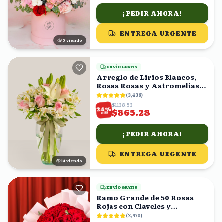
¡PEDIR AHORA!
ENTREGA URGENTE
6
viendo
ENVÍO GRATIS
Arreglo de Lirios Blancos,
Rosas Rosas y Astromelias
en Florero
(
3,436
)
$1138.53
%
24
$865.28
OFF
¡PEDIR AHORA!
ENTREGA URGENTE
14
viendo
ENVÍO GRATIS
Ramo Grande de 50 Rosas
Rojas con Claveles y
Eucalipto
(
3,970
)