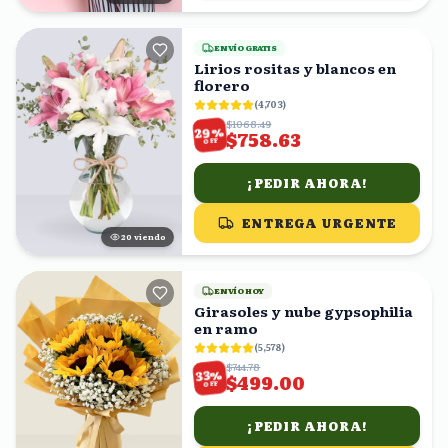
ENVÍO GRATIS
Lirios rositas y blancos en
florero
(
4,703
)
$1068.49
%
29
$758.63
OFF
¡PEDIR AHORA!
ENTREGA URGENTE
20
viendo
ENVÍO HOY
Girasoles y nube gypsophilia
en ramo
(
5,578
)
$744.78
%
33
$499.00
OFF
¡PEDIR AHORA!