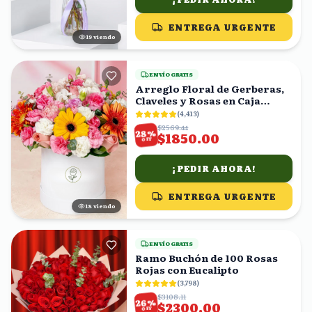
ENTREGA URGENTE
19
viendo
ENVÍO GRATIS
Arreglo Floral de Gerberas,
Claveles y Rosas en Caja
Blanca
(
4,413
)
$2569.44
%
28
$1850.00
OFF
¡PEDIR AHORA!
ENTREGA URGENTE
17
viendo
ENVÍO GRATIS
Ramo Buchón de 100 Rosas
Rojas con Eucalipto
(
3,798
)
$3108.11
%
26
$2300.00
OFF