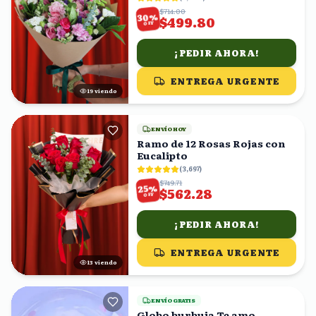
$714.00
%
30
$499.80
OFF
¡PEDIR AHORA!
ENTREGA URGENTE
18
viendo
ENVÍO HOY
Ramo de 12 Rosas Rojas con
Eucalipto
(
3,697
)
$749.71
%
25
$562.28
OFF
¡PEDIR AHORA!
ENTREGA URGENTE
12
viendo
ENVÍO GRATIS
Globo burbuja Te amo