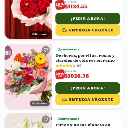
$1519.66
%
26
$1124.55
OFF
¡PEDIR AHORA!
ENTREGA URGENTE
17
viendo
ENVÍO GRATIS
Gerberas, perritos, rosas y
claveles de colores en ramo
(
4,617
)
$1445.61
%
29
$1026.38
OFF
¡PEDIR AHORA!
ENTREGA URGENTE
18
viendo
ENVÍO GRATIS
Lirios y Rosas Blancas en