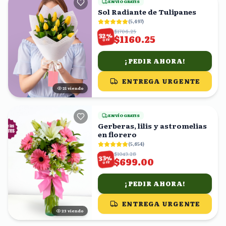
ENVÍO GRATIS
Sol Radiante de Tulipanes
(
5,497
)
$1706.25
%
32
$1160.25
OFF
¡PEDIR AHORA!
ENTREGA URGENTE
22
viendo
ENVÍO GRATIS
Gerberas, lilis y astromelias
en florero
(
5,654
)
$1043.28
%
33
$699.00
OFF
¡PEDIR AHORA!
ENTREGA URGENTE
22
viendo