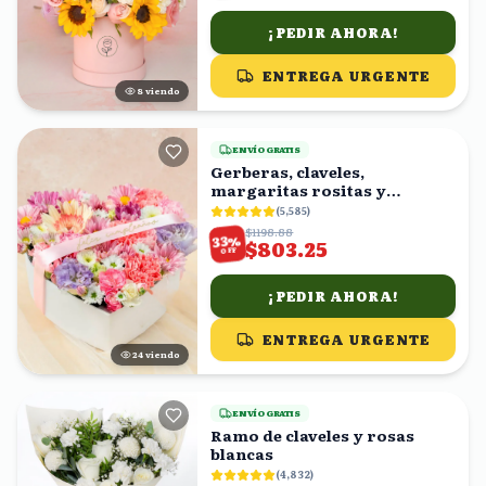
¡PEDIR AHORA!
ENTREGA URGENTE
8
viendo
ENVÍO GRATIS
Gerberas, claveles,
margaritas rositas y
margaritas blancas en caja
(
5,585
)
forma corazón
$1198.88
%
33
$803.25
OFF
¡PEDIR AHORA!
ENTREGA URGENTE
24
viendo
ENVÍO GRATIS
Ramo de claveles y rosas
blancas
(
4,832
)