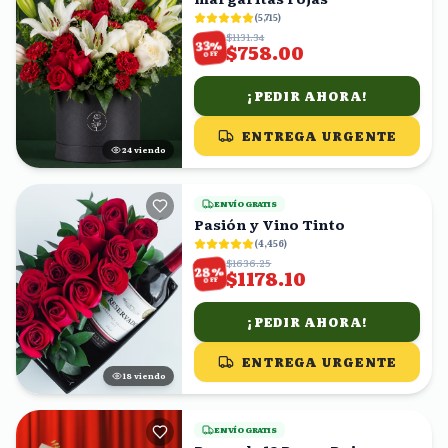
(
5,715
)
$1131.34
%
33
$758.00
OFF
¡PEDIR AHORA!
ENTREGA URGENTE
24
viendo
ENVÍO GRATIS
Pasión y Vino Tinto
(
4,456
)
$1636.25
%
28
$1178.10
OFF
¡PEDIR AHORA!
ENTREGA URGENTE
17
viendo
ENVÍO GRATIS