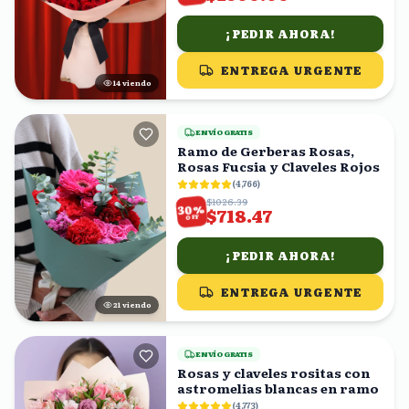
¡PEDIR AHORA!
ENTREGA URGENTE
13
viendo
ENVÍO GRATIS
Ramo de Gerberas Rosas,
Rosas Fucsia y Claveles Rojos
(
4,766
)
$1026.39
%
30
$718.47
OFF
¡PEDIR AHORA!
ENTREGA URGENTE
21
viendo
ENVÍO GRATIS
Rosas y claveles rositas con
astromelias blancas en ramo
(
4,773
)