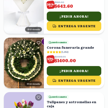
$918.00
%
30
$642.60
OFF
¡PEDIR AHORA!
ENTREGA URGENTE
17
viendo
ENVÍO GRATIS
Corona funeraria grande
(
5,651
)
$2089.55
%
33
$1400.00
OFF
¡PEDIR AHORA!
ENTREGA URGENTE
21
viendo
ENVÍO GRATIS
Tulipanes y astromelias en
caja