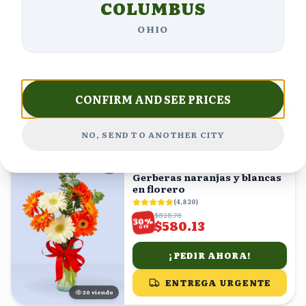
COLUMBUS
Arreglo de 12 Rosas Rojas en
Caja Roja
OHIO
(
2,235
)
$987.65
%
19
$800.00
OFF
¡PEDIR AHORA!
CONFIRM AND SEE PRICES
ENTREGA URGENTE
4
viendo
NO, SEND TO ANOTHER CITY
ENVÍO HOY
Gerberas naranjas y blancas
en florero
(
4,820
)
$828.76
%
30
$580.13
OFF
¡PEDIR AHORA!
ENTREGA URGENTE
20
viendo