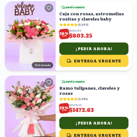
ENVÍO GRATIS
Caja con rosas, astromelias
rositas y claveles baby
(
4,409
)
$1115.63
%
28
$803.25
OFF
¡PEDIR AHORA!
ENTREGA URGENTE
20
viendo
ENVÍO GRATIS
Ramo tulipanes, claveles y
rosas
(
4,665
)
$2074.13
%
29
$1472.63
OFF
¡PEDIR AHORA!
ENTREGA URGENTE