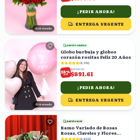
¡PEDIR AHORA!
ENTREGA URGENTE
16
viendo
ENVÍO GRATIS
Globo burbuja y globos
corazón rositas Feliz 20 Años
(
4,391
)
$1238.35
%
28
$891.61
OFF
¡PEDIR AHORA!
ENTREGA URGENTE
19
viendo
ENVÍO HOY
Ramo Variado de Rosas
Rosas, Claveles y Flores
Mixtas con Eucalipto
(
4,800
)