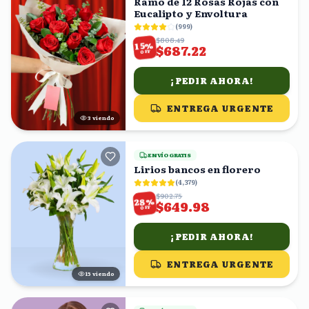
Ramo de 12 Rosas Rojas con
Eucalipto y Envoltura
(
999
)
$808.49
%
15
$687.22
OFF
¡PEDIR AHORA!
ENTREGA URGENTE
3
viendo
ENVÍO GRATIS
Lirios bancos en florero
(
4,379
)
$902.75
%
28
$649.98
OFF
¡PEDIR AHORA!
ENTREGA URGENTE
16
viendo