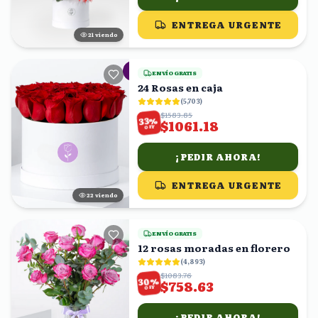
ENTREGA URGENTE
22
viendo
ENVÍO GRATIS
24 Rosas en caja
(
5,703
)
$1583.85
%
33
$1061.18
OFF
¡PEDIR AHORA!
ENTREGA URGENTE
23
viendo
ENVÍO GRATIS
12 rosas moradas en florero
(
4,893
)
$1083.76
%
30
$758.63
OFF
¡PEDIR AHORA!