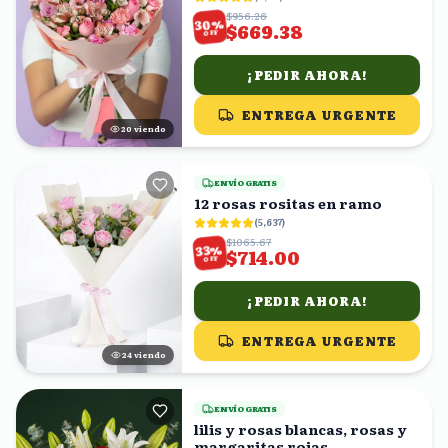
$956.26
%
30
$669.38
OFF
¡PEDIR AHORA!
ENTREGA URGENTE
21
viendo
ENVÍO GRATIS
12 rosas rositas en ramo
(
5,637
)
$1065.67
%
33
$714.00
OFF
¡PEDIR AHORA!
ENTREGA URGENTE
24
viendo
ENVÍO GRATIS
lilis y rosas blancas, rosas y
margaritas rojas