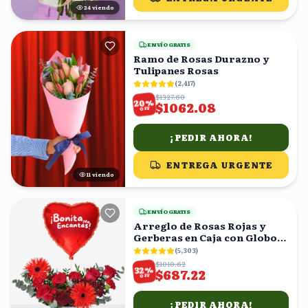
25
viendo
ENVÍO GRATIS
Ramo de Rosas Durazno y
Tulipanes Rosas
(
2,417
)
$1327.60
%
20
$1062.08
OFF
¡PEDIR AHORA!
ENTREGA URGENTE
12
viendo
ENVÍO GRATIS
Arreglo de Rosas Rojas y
Gerberas en Caja con Globo
Corazón
(
5,303
)
$1010.62
%
32
$687.22
OFF
¡PEDIR AHORA!