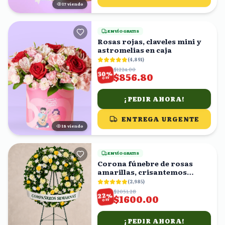
16
viendo
ENVÍO GRATIS
Rosas rojas, claveles mini y
astromelias en caja
(
4,891
)
$1224.00
%
30
$856.80
OFF
¡PEDIR AHORA!
ENTREGA URGENTE
19
viendo
ENVÍO GRATIS
Corona fúnebre de rosas
amarillas, crisantemos
blancos y follaje
(
2,985
)
$2051.28
%
22
$1600.00
OFF
¡PEDIR AHORA!