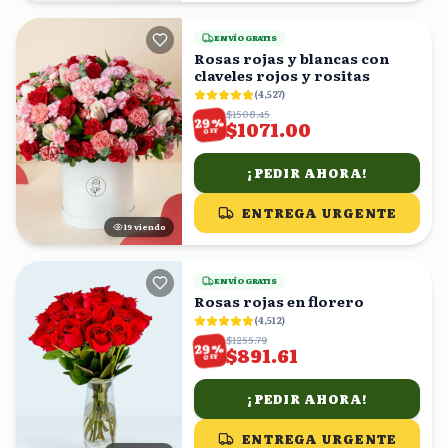
ENVÍO GRATIS
Rosas rojas y blancas con
claveles rojos y rositas
(
4,527
)
$1508.45
%
29
$1071.00
OFF
¡PEDIR AHORA!
ENTREGA URGENTE
19
viendo
ENVÍO GRATIS
Rosas rojas en florero
(
4,512
)
$1255.79
%
29
$891.61
OFF
¡PEDIR AHORA!
ENTREGA URGENTE