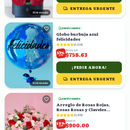
ENTREGA URGENTE
17
viendo
ENVÍO GRATIS
Globo burbuja azul
felicidades
(
5,554
)
$1132.28
%
33
$758.63
OFF
¡PEDIR AHORA!
ENTREGA URGENTE
24
viendo
ENVÍO GRATIS
Arreglo de Rosas Rojas,
Rosas Rosas y Claveles
Blancos en Caja Rosa
(
2,071
)
$1111.11
%
19
$900.00
OFF