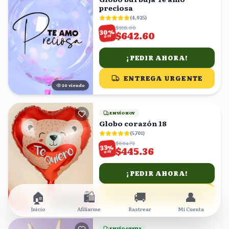
preciosa
(
4,925
)
$918.00
%
30
$642.60
OFF
¡PEDIR AHORA!
ENTREGA URGENTE
21
viendo
ENVÍO HOY
Globo corazón 18
(
5,701
)
$664.72
%
33
$445.36
OFF
¡PEDIR AHORA!
🏠
🛍️
🚚
👤
ENTREGA URGENTE
21
viendo
Inicio
Afiliarme
Rastrear
Mi Cuenta
ENVÍO GRATIS