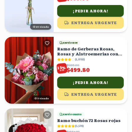
¡PEDIR AHORA!
ENTREGA URGENTE
22
viendo
ENVÍO HOY
Ramo de Gerberas Rosas,
Rosas y Alstroemerias con
Eucalipto
(
1,098
)
$588.00
%
15
$499.80
OFF
¡PEDIR AHORA!
ENTREGA URGENTE
4
viendo
ENVÍO GRATIS
Ramo buchón 72 Rosas rojas
(
5,579
)
$1864.93