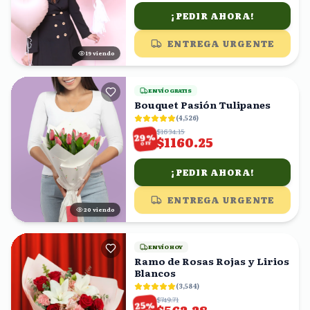
¡PEDIR AHORA!
ENTREGA URGENTE
18
viendo
ENVÍO GRATIS
Bouquet Pasión Tulipanes
(
4,526
)
$1634.15
%
29
$1160.25
OFF
¡PEDIR AHORA!
ENTREGA URGENTE
21
viendo
ENVÍO HOY
Ramo de Rosas Rojas y Lirios
Blancos
(
3,584
)
$749.71
%
25