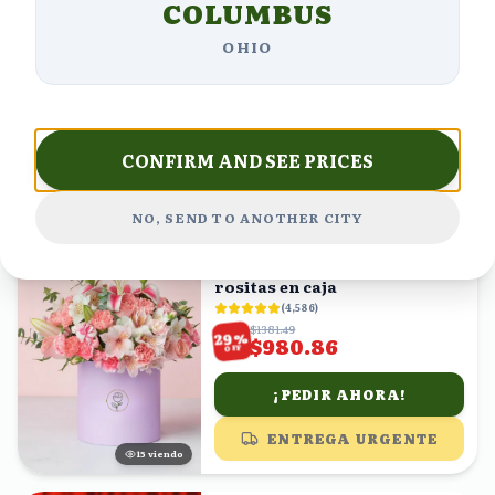
COLUMBUS
Rosa
(
2,053
)
OHIO
$2283.95
%
19
$1850.00
OFF
¡PEDIR AHORA!
CONFIRM AND SEE PRICES
ENTREGA URGENTE
8
viendo
NO, SEND TO ANOTHER CITY
ENVÍO GRATIS
lirios, astromelias y claveles
rositas en caja
(
4,586
)
$1381.49
%
29
$980.86
OFF
¡PEDIR AHORA!
ENTREGA URGENTE
15
viendo