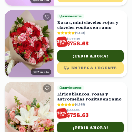
17
viendo
ENVÍO GRATIS
Rosas, mini claveles rojos y
claveles rositas en ramo
(
4,628
)
$1068.49
%
29
$758.63
OFF
¡PEDIR AHORA!
ENTREGA URGENTE
17
viendo
ENVÍO GRATIS
Lirios blancos, rosas y
astromelias rositas en ramo
(
4,985
)
$1083.76
%
30
$758.63
OFF
¡PEDIR AHORA!