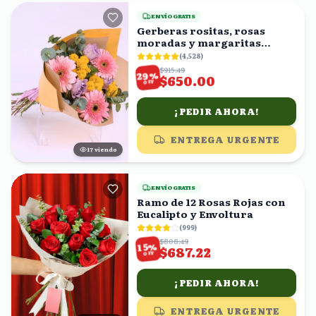
ENVÍO GRATIS
Gerberas rositas, rosas
moradas y margaritas
amarillas en ramo
(
4,528
)
$915.49
%
29
$650.00
OFF
¡PEDIR AHORA!
ENTREGA URGENTE
18
viendo
ENVÍO GRATIS
Ramo de 12 Rosas Rojas con
Eucalipto y Envoltura
(
999
)
$808.49
%
15
$687.22
OFF
¡PEDIR AHORA!
ENTREGA URGENTE