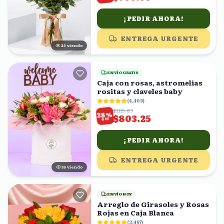
¡PEDIR AHORA!
ENTREGA URGENTE
25
viendo
ENVÍO GRATIS
Caja con rosas, astromelias
rositas y claveles baby
(
4,409
)
$1115.63
%
28
$803.25
OFF
¡PEDIR AHORA!
ENTREGA URGENTE
19
viendo
ENVÍO HOY
Arreglo de Girasoles y Rosas
Rojas en Caja Blanca
(
3,497
)