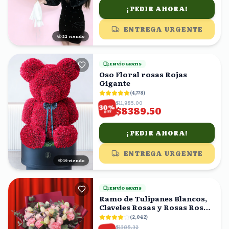
¡PEDIR AHORA!
ENTREGA URGENTE
21
viendo
ENVÍO GRATIS
Oso Floral rosas Rojas
Gigante
(
4,778
)
$11,985.00
%
30
$8389.50
OFF
¡PEDIR AHORA!
ENTREGA URGENTE
20
viendo
ENVÍO GRATIS
Ramo de Tulipanes Blancos,
Claveles Rosas y Rosas Rosas
con Eucalipto
(
2,042
)
$1388.32