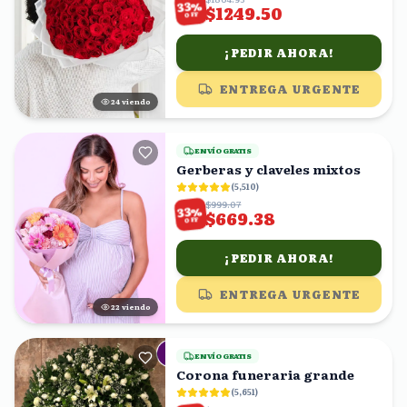
%
33
$1249.50
OFF
¡PEDIR AHORA!
ENTREGA URGENTE
25
viendo
ENVÍO GRATIS
Gerberas y claveles mixtos
(
5,510
)
$999.07
%
33
$669.38
OFF
¡PEDIR AHORA!
ENTREGA URGENTE
22
viendo
ENVÍO GRATIS
Corona funeraria grande
(
5,651
)