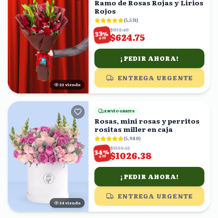
Ramo de Rosas Rojas y Lirios
Rojos
(
5,531
)
$932.46
%
33
$624.75
OFF
¡PEDIR AHORA!
ENTREGA URGENTE
23
viendo
ENVÍO GRATIS
Rosas, mini rosas y perritos
rositas miller en caja
(
5,980
)
$1555.12
%
34
$1026.38
OFF
¡PEDIR AHORA!
ENTREGA URGENTE
25
viendo