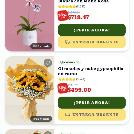
Blanca con Moño Rosa
(
5,637
)
$1072.34
%
33
$718.47
OFF
¡PEDIR AHORA!
ENTREGA URGENTE
20
viendo
ENVÍO HOY
Girasoles y nube gypsophilia
en ramo
(
5,578
)
$744.78
%
33
$499.00
OFF
¡PEDIR AHORA!
ENTREGA URGENTE
20
viendo