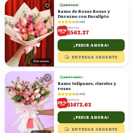
ENVÍO HOY
Ramo de Rosas Rosas y
Durazno con Eucalipto
(
4,961
)
$803.24
%
30
$562.27
OFF
¡PEDIR AHORA!
ENTREGA URGENTE
17
viendo
ENVÍO GRATIS
Ramo tulipanes, claveles y
rosas
(
4,665
)
$2074.13
%
29
$1472.63
OFF
¡PEDIR AHORA!
ENTREGA URGENTE