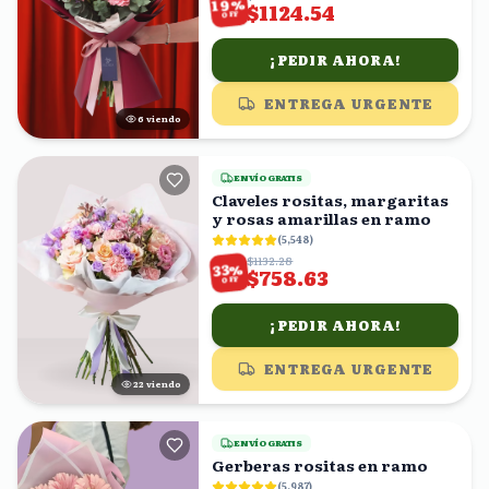
%
19
$1124.54
OFF
¡PEDIR AHORA!
ENTREGA URGENTE
5
viendo
ENVÍO GRATIS
Claveles rositas, margaritas
y rosas amarillas en ramo
(
5,548
)
$1132.28
%
33
$758.63
OFF
¡PEDIR AHORA!
ENTREGA URGENTE
22
viendo
ENVÍO GRATIS
Gerberas rositas en ramo
(
5,987
)