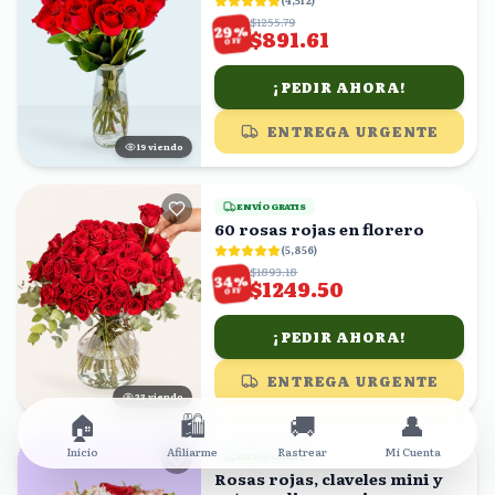
(
4,512
)
$1255.79
%
29
$891.61
OFF
¡PEDIR AHORA!
ENTREGA URGENTE
20
viendo
ENVÍO GRATIS
60 rosas rojas en florero
(
5,856
)
$1893.18
%
34
$1249.50
OFF
¡PEDIR AHORA!
ENTREGA URGENTE
22
viendo
🏠
🛍️
🚚
👤
Inicio
Afiliarme
Rastrear
Mi Cuenta
ENVÍO GRATIS
Rosas rojas, claveles mini y