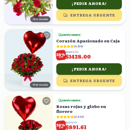
¡PEDIR AHORA!
ENTREGA URGENTE
17
viendo
ENVÍO GRATIS
Corazón Apasionado en Caja
(
4,416
)
$1983.33
%
28
$1428.00
OFF
¡PEDIR AHORA!
ENTREGA URGENTE
15
viendo
ENVÍO GRATIS
Rosas rojas y globo en
florero
(
4,829
)
$1273.73
%
30
$891.61
OFF