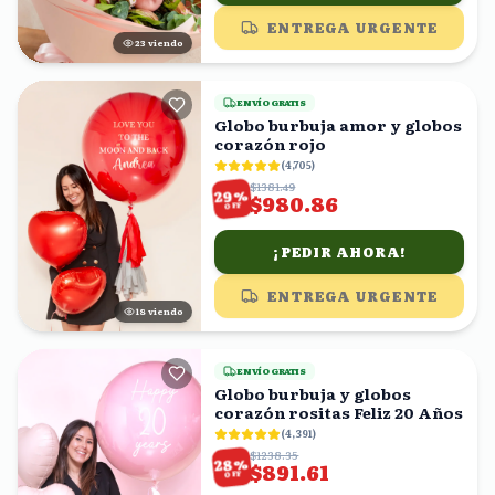
ENTREGA URGENTE
23
viendo
ENVÍO GRATIS
Globo burbuja amor y globos
corazón rojo
(
4,705
)
$1381.49
%
29
$980.86
OFF
¡PEDIR AHORA!
ENTREGA URGENTE
17
viendo
ENVÍO GRATIS
Globo burbuja y globos
corazón rositas Feliz 20 Años
(
4,391
)
$1238.35
%
28
$891.61
OFF