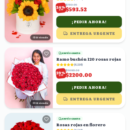
$780.95
%
24
$593.52
OFF
¡PEDIR AHORA!
ENTREGA URGENTE
14
viendo
ENVÍO GRATIS
Ramo buchón 120 rosas rojas
(
4,516
)
$3098.59
%
29
$2200.00
OFF
¡PEDIR AHORA!
ENTREGA URGENTE
18
viendo
ENVÍO GRATIS
Rosas rojas en florero