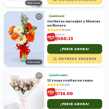
18
viendo
ENVÍO HOY
Gerberas naranjas y blancas
en florero
(
4,820
)
$828.76
%
30
$580.13
OFF
¡PEDIR AHORA!
ENTREGA URGENTE
22
viendo
ENVÍO GRATIS
12 rosas rositas en ramo
(
5,637
)
$1065.67
%
33
$714.00
OFF
¡PEDIR AHORA!