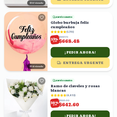
17
viendo
ENVÍO GRATIS
Globo burbuja feliz
cumpleaños
(
5,701
)
$997.73
%
33
$668.48
OFF
¡PEDIR AHORA!
ENTREGA URGENTE
22
viendo
ENVÍO GRATIS
Ramo de claveles y rosas
blancas
(
4,832
)
$918.00
%
30
$642.60
OFF
¡PEDIR AHORA!