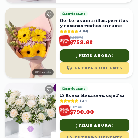
ENVÍO GRATIS
Gerberas amarillas, perritos
y roxanas rositas en ramo
(
4,914
)
$1083.76
%
30
$758.63
OFF
¡PEDIR AHORA!
ENTREGA URGENTE
20
viendo
ENVÍO GRATIS
15 Rosas blancas en caja Paz
(
4,717
)
$1112.68
%
29
$790.00
OFF
¡PEDIR AHORA!
ENTREGA URGENTE