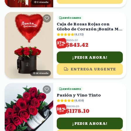
3
viendo
ENVÍO GRATIS
Caja de Rosas Rojas con
Globo de Corazón ¡Bonita Me
Encantas!
(
4,132
)
$1155.37
%
27
$843.42
OFF
¡PEDIR AHORA!
ENTREGA URGENTE
17
viendo
ENVÍO GRATIS
Pasión y Vino Tinto
(
4,456
)
$1636.25
%
28
$1178.10
OFF
¡PEDIR AHORA!