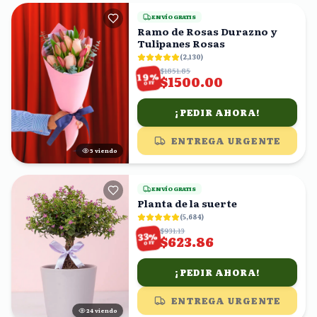
ENVÍO GRATIS
Ramo de Rosas Durazno y
Tulipanes Rosas
(
2,130
)
$1851.85
%
19
$1500.00
OFF
¡PEDIR AHORA!
ENTREGA URGENTE
4
viendo
ENVÍO GRATIS
Planta de la suerte
(
5,684
)
$931.13
%
33
$623.86
OFF
¡PEDIR AHORA!
ENTREGA URGENTE
25
viendo