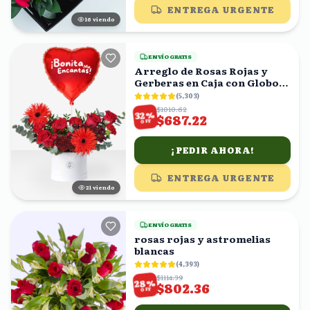
ENTREGA URGENTE
17
viendo
ENVÍO GRATIS
Arreglo de Rosas Rojas y
Gerberas en Caja con Globo
Corazón
(
5,303
)
$1010.62
%
32
$687.22
OFF
¡PEDIR AHORA!
ENTREGA URGENTE
22
viendo
ENVÍO GRATIS
rosas rojas y astromelias
blancas
(
4,393
)
$1114.39
%
28
$802.36
OFF