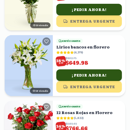
¡PEDIR AHORA!
ENTREGA URGENTE
20
viendo
ENVÍO GRATIS
Lirios bancos en florero
(
4,379
)
$902.75
%
28
$649.98
OFF
¡PEDIR AHORA!
ENTREGA URGENTE
15
viendo
ENVÍO GRATIS
12 Rosas Rojas en Florero
(
5,822
)
$1161.61
%
34
$766.66
OFF