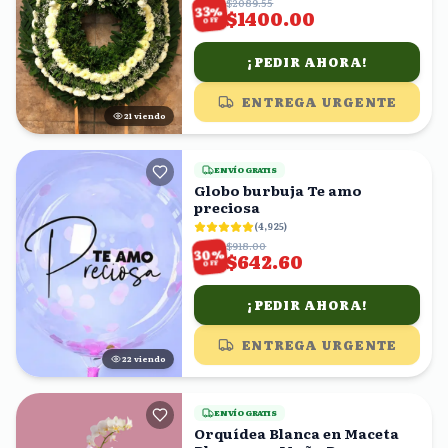
$2089.55
%
33
$1400.00
OFF
¡PEDIR AHORA!
ENTREGA URGENTE
22
viendo
ENVÍO GRATIS
Globo burbuja Te amo
preciosa
(
4,925
)
$918.00
%
30
$642.60
OFF
¡PEDIR AHORA!
ENTREGA URGENTE
21
viendo
ENVÍO GRATIS
Orquídea Blanca en Maceta