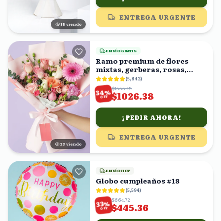
ENTREGA URGENTE
17
viendo
ENVÍO GRATIS
Ramo premium de flores
mixtas, gerberas, rosas,
claveles
(
5,842
)
$1555.12
%
34
$1026.38
OFF
¡PEDIR AHORA!
ENTREGA URGENTE
24
viendo
ENVÍO HOY
Globo cumpleaños #18
(
5,594
)
$664.72
%
33
$445.36
OFF