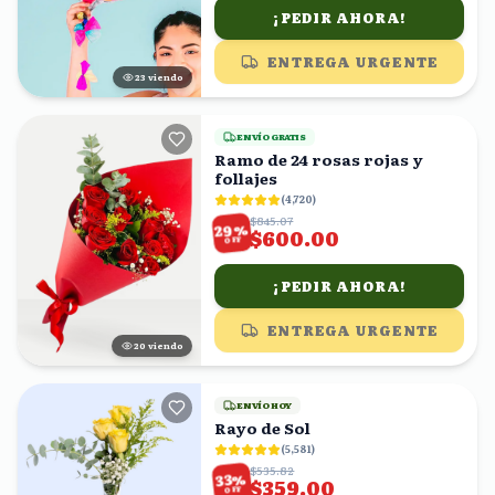
¡PEDIR AHORA!
ENTREGA URGENTE
22
viendo
ENVÍO GRATIS
Ramo de 24 rosas rojas y
follajes
(
4,720
)
$845.07
%
29
$600.00
OFF
¡PEDIR AHORA!
ENTREGA URGENTE
21
viendo
ENVÍO HOY
Rayo de Sol
(
5,581
)
$535.82
%
33
$359.00
OFF