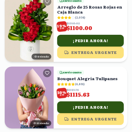
ENVÍO GRATIS
Arreglo de 25 Rosas Rojas en
Caja Blanca
(
2,034
)
$1358.02
%
19
$1100.00
OFF
¡PEDIR AHORA!
ENTREGA URGENTE
3
viendo
ENVÍO GRATIS
Bouquet Alegría Tulipanes
(
4,891
)
$1593.76
%
30
$1115.63
OFF
¡PEDIR AHORA!
ENTREGA URGENTE
20
viendo