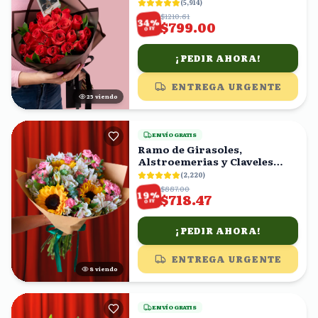
(
5,914
)
$1210.61
%
34
$799.00
OFF
¡PEDIR AHORA!
ENTREGA URGENTE
24
viendo
ENVÍO GRATIS
Ramo de Girasoles,
Alstroemerias y Claveles
Rosas
(
2,220
)
$887.00
%
19
$718.47
OFF
¡PEDIR AHORA!
ENTREGA URGENTE
7
viendo
ENVÍO GRATIS