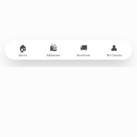
🏠
🛍️
🚚
👤
Inicio
Afiliarme
Rastrear
Mi Cuenta