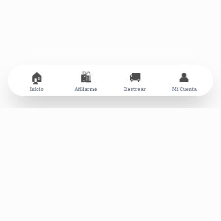
🏠
🛍️
🚚
👤
Inicio
Afiliarme
Rastrear
Mi Cuenta