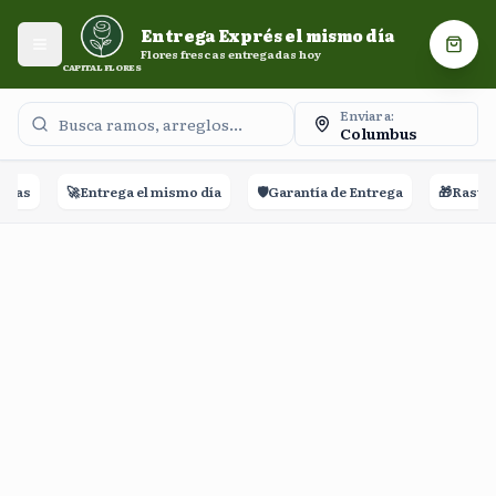
Entrega Exprés el mismo día. Flores frescas entregadas
Entrega Exprés el mismo día
hoy.
Abrir menú
Carri
Flores frescas entregadas hoy
CAPITAL FLORES
Enviar a:
Columbus
ñas
🚀
Entrega el mismo día
🛡️
Garantía de Entrega
🎁
Rastreo