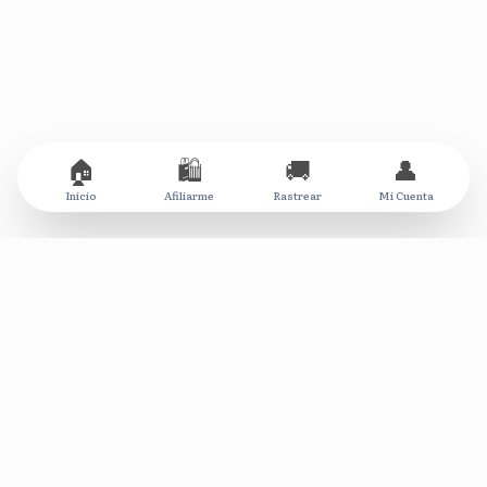
🏠
🛍️
🚚
👤
Inicio
Afiliarme
Rastrear
Mi Cuenta