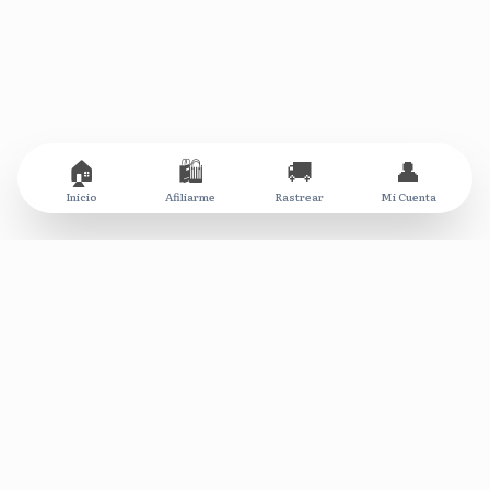
🏠
🛍️
🚚
👤
Inicio
Afiliarme
Rastrear
Mi Cuenta