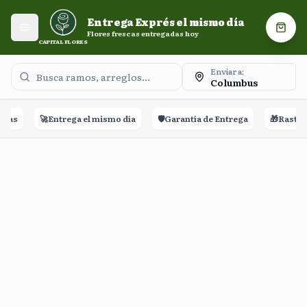
Entrega Exprés el mismo día. Flores frescas entregadas
Entrega Exprés el mismo día
hoy.
Abrir menú
Carri
Flores frescas entregadas hoy
CAPITAL FLORES
Enviar a:
Columbus
ñas
🚀
Entrega el mismo día
🛡️
Garantía de Entrega
🎁
Rastreo