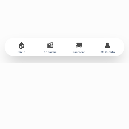
🏠
🛍️
🚚
👤
Inicio
Afiliarme
Rastrear
Mi Cuenta