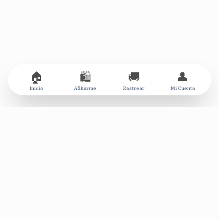
🏠
🛍️
🚚
👤
Inicio
Afiliarme
Rastrear
Mi Cuenta