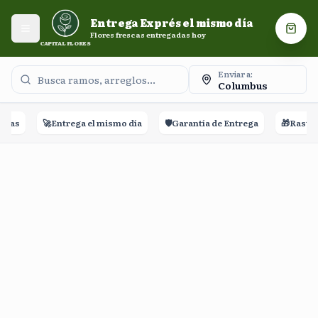
Entrega Exprés el mismo día. Flores frescas entregadas
Entrega Exprés el mismo día
hoy.
Abrir menú
Carri
Flores frescas entregadas hoy
CAPITAL FLORES
Enviar a:
Columbus
ñas
🚀
Entrega el mismo día
🛡️
Garantía de Entrega
🎁
Rastreo