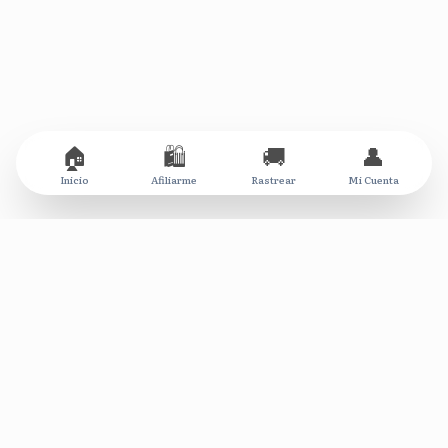
🏠
🛍️
🚚
👤
Inicio
Afiliarme
Rastrear
Mi Cuenta