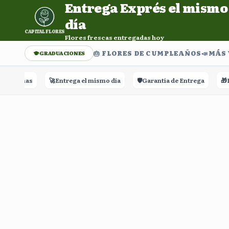
Entrega Exprés el mismo
Entrega Exprés el mismo día. Flores frescas entregadas h
día
CAPITAL FLORES
Flores frescas entregadas hoy
🎂 FLORES DE CUMPLEAÑOS
📣​MÁS
GRADUACIONES
Reseñas
🚀
Entrega el mismo día
🛡️
Garantía de Entrega
🎁
Ras