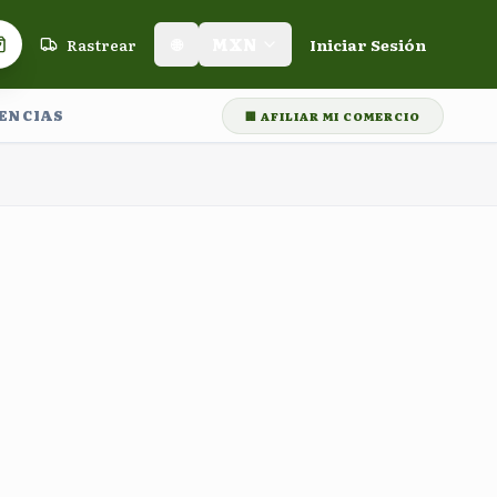
Rastrear
🌐
MXN
Iniciar Sesión
Carrito de compras
LENCIAS
🏢 AFILIAR MI COMERCIO