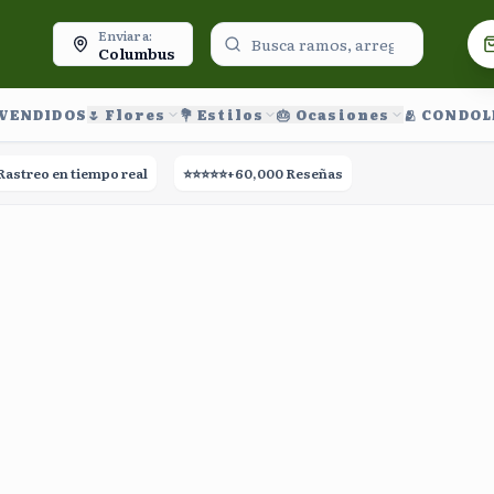
oy.
Enviar a:
Columbus
 VENDIDOS
🌷 Flores
💐 Estilos
🎂 Ocasiones
🫂 CONDO
treo en tiempo real
⭐⭐⭐⭐⭐
+60,000 Reseñas