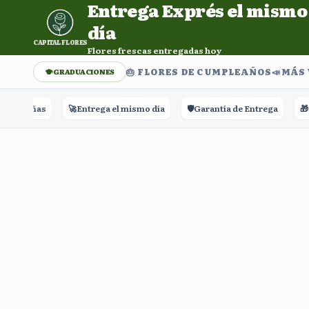
Entrega Exprés el mismo
Entrega Exprés el mismo día. Flores frescas entregadas h
día
CAPITAL FLORES
Flores frescas entregadas hoy
🎂 FLORES DE CUMPLEAÑOS
📣​MÁS
GRADUACIONES
Reseñas
🚀
Entrega el mismo día
🛡️
Garantía de Entrega
🎁
Ras