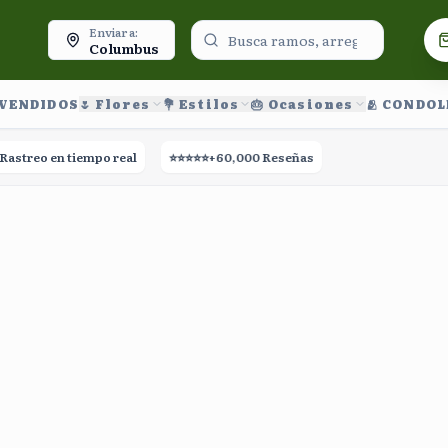
oy.
Enviar a:
Columbus
 VENDIDOS
🌷 Flores
💐 Estilos
🎂 Ocasiones
🫂 CONDO
treo en tiempo real
⭐⭐⭐⭐⭐
+60,000 Reseñas