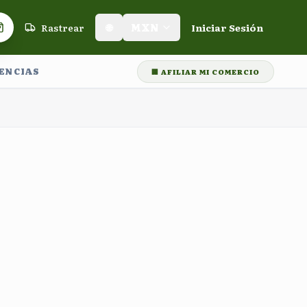
Rastrear
🌐
MXN
Iniciar Sesión
Carrito de compras
LENCIAS
🏢 AFILIAR MI COMERCIO