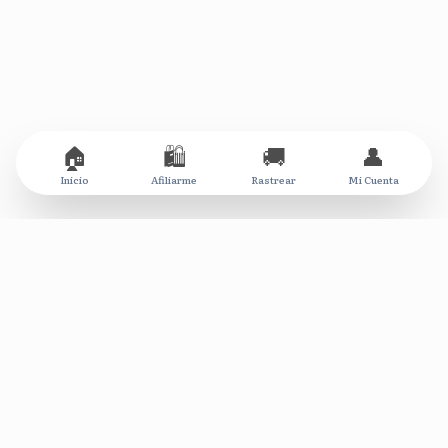
🏠
🛍️
🚚
👤
Inicio
Afiliarme
Rastrear
Mi Cuenta