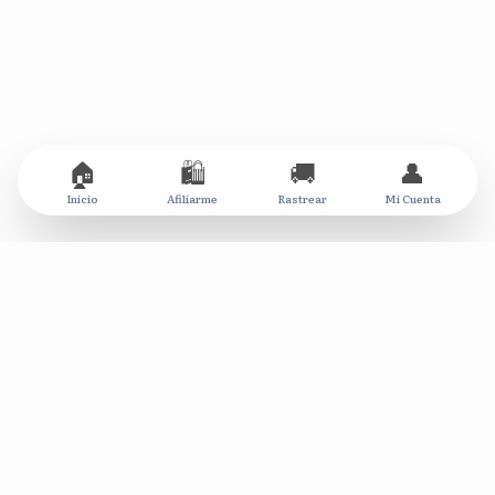
🏠
🛍️
🚚
👤
Inicio
Afiliarme
Rastrear
Mi Cuenta