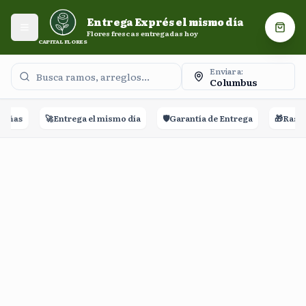
Entrega Exprés el mismo día. Flores frescas entregadas
Entrega Exprés el mismo día
hoy.
Abrir menú
Carri
Flores frescas entregadas hoy
CAPITAL FLORES
Enviar a:
Columbus
eñas
🚀
Entrega el mismo día
🛡️
Garantía de Entrega
🎁
Rastre