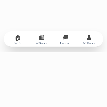
🏠
🛍️
🚚
👤
Inicio
Afiliarme
Rastrear
Mi Cuenta