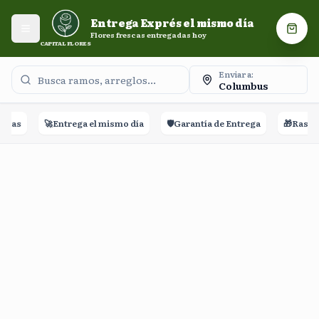
Entrega Exprés el mismo día. Flores frescas entregadas
Entrega Exprés el mismo día
hoy.
Abrir menú
Carri
Flores frescas entregadas hoy
CAPITAL FLORES
Enviar a:
Columbus
eñas
🚀
Entrega el mismo día
🛡️
Garantía de Entrega
🎁
Rastreo