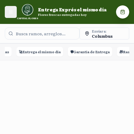
Entrega Exprés el mismo día. Flores frescas entregadas
Entrega Exprés el mismo día
hoy.
Abrir menú
Carri
Flores frescas entregadas hoy
CAPITAL FLORES
Enviar a:
Columbus
eñas
🚀
Entrega el mismo día
🛡️
Garantía de Entrega
🎁
Rastreo