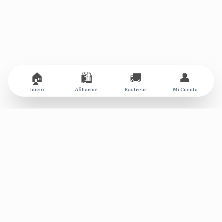
🏠
🛍️
🚚
👤
Inicio
Afiliarme
Rastrear
Mi Cuenta