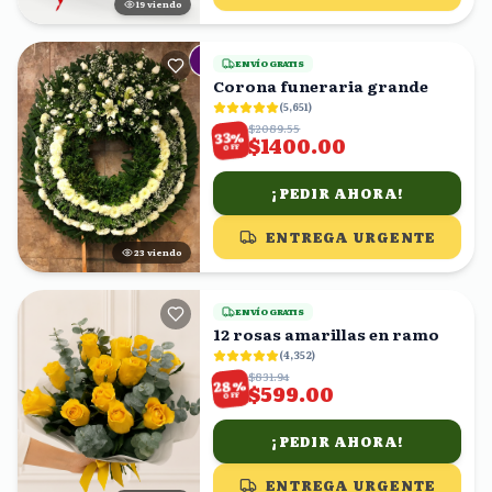
19
viendo
ENVÍO GRATIS
Corona funeraria grande
(
5,651
)
$2089.55
%
33
$1400.00
OFF
¡PEDIR AHORA!
ENTREGA URGENTE
24
viendo
ENVÍO GRATIS
12 rosas amarillas en ramo
(
4,352
)
$831.94
%
28
$599.00
OFF
¡PEDIR AHORA!
ENTREGA URGENTE