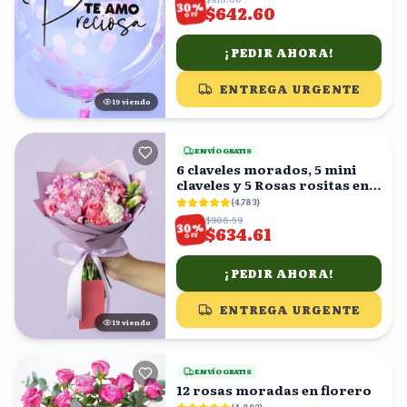
%
30
$642.60
OFF
¡PEDIR AHORA!
ENTREGA URGENTE
18
viendo
ENVÍO GRATIS
6 claveles morados, 5 mini
claveles y 5 Rosas rositas en
ramo
(
4,783
)
$906.59
%
30
$634.61
OFF
¡PEDIR AHORA!
ENTREGA URGENTE
20
viendo
ENVÍO GRATIS
12 rosas moradas en florero