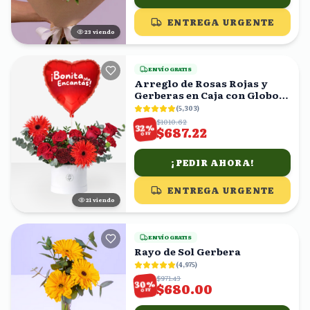
ENTREGA URGENTE
24
viendo
ENVÍO GRATIS
Arreglo de Rosas Rojas y
Gerberas en Caja con Globo
Corazón
(
5,303
)
$1010.62
%
32
$687.22
OFF
¡PEDIR AHORA!
ENTREGA URGENTE
20
viendo
ENVÍO GRATIS
Rayo de Sol Gerbera
(
4,975
)
$971.43
%
30
$680.00
OFF