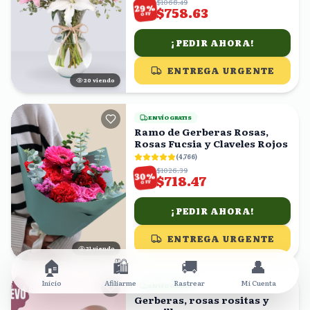
$1068.49
%
29
$758.63
OFF
¡PEDIR AHORA!
ENTREGA URGENTE
21
viendo
ENVÍO GRATIS
Ramo de Gerberas Rosas,
Rosas Fucsia y Claveles Rojos
(
4,766
)
$1026.39
%
30
$718.47
OFF
¡PEDIR AHORA!
ENTREGA URGENTE
20
viendo
🏠
🛍️
🚚
👤
Inicio
Afiliarme
Rastrear
Mi Cuenta
ENVÍO GRATIS
Gerberas, rosas rositas y