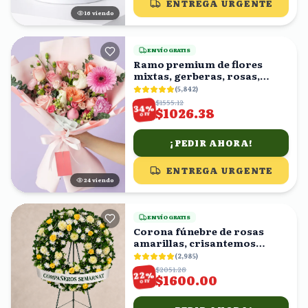
ENTREGA URGENTE
15
viendo
ENVÍO GRATIS
Ramo premium de flores
mixtas, gerberas, rosas,
claveles
(
5,842
)
$1555.12
%
34
$1026.38
OFF
¡PEDIR AHORA!
ENTREGA URGENTE
24
viendo
ENVÍO GRATIS
Corona fúnebre de rosas
amarillas, crisantemos
blancos y follaje
(
2,985
)
$2051.28
%
22
$1600.00
OFF