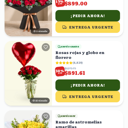
%
15
$899.00
OFF
¡PEDIR AHORA!
ENTREGA URGENTE
3
viendo
ENVÍO GRATIS
Rosas rojas y globo en
florero
(
4,829
)
$1273.73
%
30
$891.61
OFF
¡PEDIR AHORA!
ENTREGA URGENTE
20
viendo
ENVÍO HOY
Ramo de astromelias
amarillas