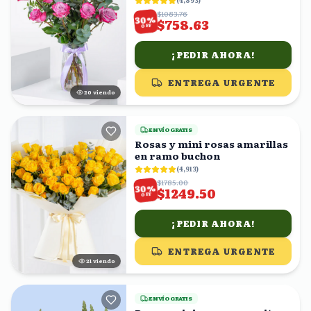
(
4,893
)
$1083.76
%
30
$758.63
OFF
¡PEDIR AHORA!
ENTREGA URGENTE
21
viendo
ENVÍO GRATIS
Rosas y mini rosas amarillas
en ramo buchon
(
4,913
)
$1785.00
%
30
$1249.50
OFF
¡PEDIR AHORA!
ENTREGA URGENTE
22
viendo
ENVÍO GRATIS