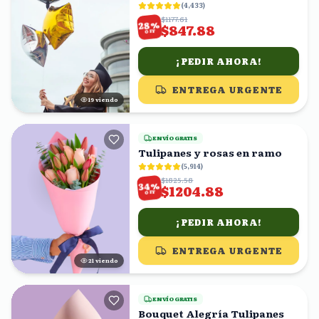
(
4,433
)
$1177.61
%
28
$847.88
OFF
¡PEDIR AHORA!
ENTREGA URGENTE
19
viendo
ENVÍO GRATIS
Tulipanes y rosas en ramo
(
5,914
)
$1825.58
%
34
$1204.88
OFF
¡PEDIR AHORA!
ENTREGA URGENTE
20
viendo
ENVÍO GRATIS
Bouquet Alegría Tulipanes