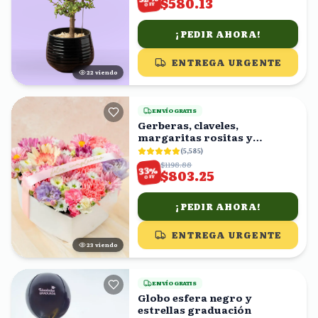
$580.13
OFF
¡PEDIR AHORA!
ENTREGA URGENTE
21
viendo
ENVÍO GRATIS
Gerberas, claveles,
margaritas rositas y
margaritas blancas en caja
(
5,585
)
forma corazón
$1198.88
%
33
$803.25
OFF
¡PEDIR AHORA!
ENTREGA URGENTE
22
viendo
ENVÍO GRATIS
Globo esfera negro y
estrellas graduación