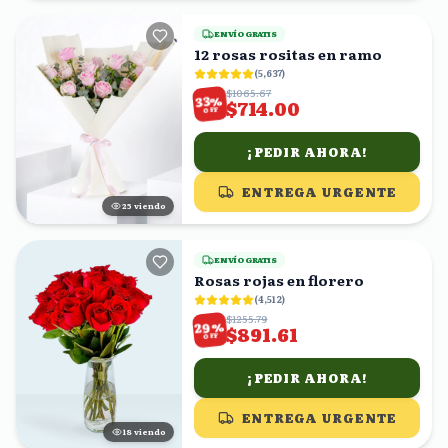
ENVÍO GRATIS
12 rosas rositas en ramo
(
5,637
)
$1065.67
%
33
$714.00
OFF
¡PEDIR AHORA!
ENTREGA URGENTE
24
viendo
ENVÍO GRATIS
Rosas rojas en florero
(
4,512
)
$1255.79
%
29
$891.61
OFF
¡PEDIR AHORA!
ENTREGA URGENTE
19
viendo