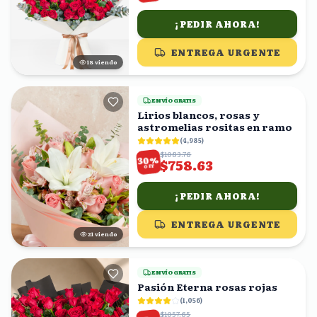
¡PEDIR AHORA!
ENTREGA URGENTE
18
viendo
ENVÍO GRATIS
Lirios blancos, rosas y
astromelias rositas en ramo
(
4,985
)
$1083.76
%
30
$758.63
OFF
¡PEDIR AHORA!
ENTREGA URGENTE
22
viendo
ENVÍO GRATIS
Pasión Eterna rosas rojas
(
1,056
)
$1057.65