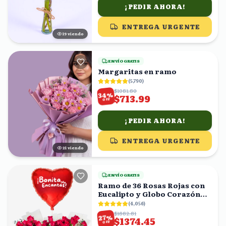
¡PEDIR AHORA!
ENTREGA URGENTE
18
viendo
ENVÍO GRATIS
Margaritas en ramo
(
5,790
)
$1081.80
%
34
$713.99
OFF
¡PEDIR AHORA!
ENTREGA URGENTE
20
viendo
ENVÍO GRATIS
Ramo de 36 Rosas Rojas con
Eucalipto y Globo Corazón
'Bonita Me Encantas!'
(
4,056
)
$1882.81
%
27
$1374.45
OFF