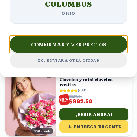
COLUMBUS
Orquídea Blanca en Maceta
Blanca con Moño Rosa
OHIO
(
5,637
)
$1072.34
%
33
$718.47
OFF
¡PEDIR AHORA!
CONFIRMAR Y VER PRECIOS
ENTREGA URGENTE
23
viendo
NO, ENVIAR A OTRA CIUDAD
ENVÍO GRATIS
Claveles y mini claveles
rositas
(
4,641
)
$1257.04
%
29
$892.50
OFF
¡PEDIR AHORA!
ENTREGA URGENTE
23
viendo