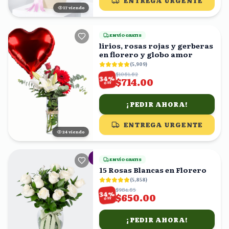
ENTREGA URGENTE
17
viendo
ENVÍO GRATIS
lirios, rosas rojas y gerberas
en florero y globo amor
(
5,909
)
$1081.82
%
34
$714.00
OFF
¡PEDIR AHORA!
ENTREGA URGENTE
24
viendo
ENVÍO GRATIS
15 Rosas Blancas en Florero
(
5,858
)
$984.85
%
34
$650.00
OFF
¡PEDIR AHORA!