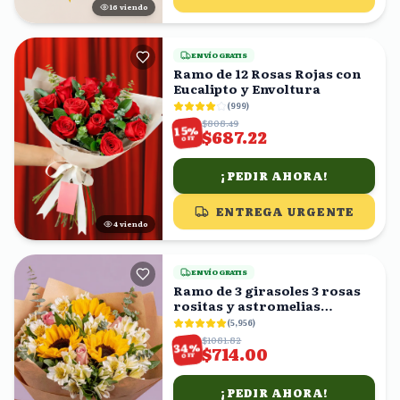
16
viendo
ENVÍO GRATIS
Ramo de 12 Rosas Rojas con
Eucalipto y Envoltura
(
999
)
$808.49
%
15
$687.22
OFF
¡PEDIR AHORA!
ENTREGA URGENTE
5
viendo
ENVÍO GRATIS
Ramo de 3 girasoles 3 rosas
rositas y astromelias
blancas
(
5,956
)
$1081.82
%
34
$714.00
OFF
¡PEDIR AHORA!