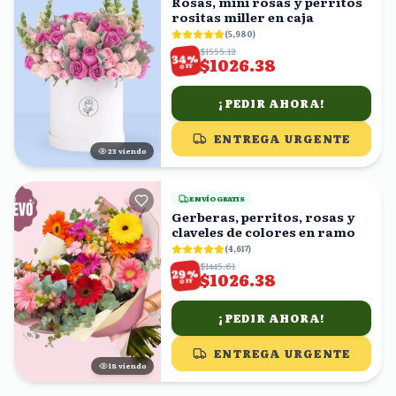
Rosas, mini rosas y perritos
rositas miller en caja
(
5,980
)
$1555.12
%
34
$1026.38
OFF
¡PEDIR AHORA!
ENTREGA URGENTE
22
viendo
ENVÍO GRATIS
Gerberas, perritos, rosas y
claveles de colores en ramo
(
4,617
)
$1445.61
%
29
$1026.38
OFF
¡PEDIR AHORA!
ENTREGA URGENTE
19
viendo