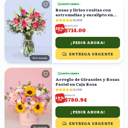
ENVÍO GRATIS
Rosas y lirios rositas con
astromelias y eucalipto en
florero
(
4,649
)
$1005.63
%
29
$714.00
OFF
¡PEDIR AHORA!
ENTREGA URGENTE
18
viendo
ENVÍO GRATIS
Arreglo de Girasoles y Rosas
Pastel en Caja Rosa
(
2,198
)
$964.12
%
19
$780.94
OFF
¡PEDIR AHORA!
ENTREGA URGENTE
8
viendo