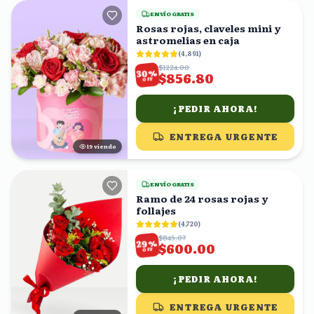
ENVÍO GRATIS
Rosas rojas, claveles mini y
astromelias en caja
(
4,891
)
$1224.00
%
30
$856.80
OFF
¡PEDIR AHORA!
ENTREGA URGENTE
19
viendo
ENVÍO GRATIS
Ramo de 24 rosas rojas y
follajes
(
4,720
)
$845.07
%
29
$600.00
OFF
¡PEDIR AHORA!
ENTREGA URGENTE