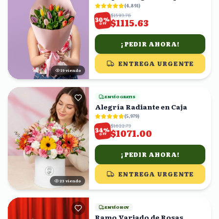
(
4,891
)
$1593.76
%
30
$1115.63
OFF
¡PEDIR AHORA!
ENTREGA URGENTE
20
viendo
ENVÍO GRATIS
Alegría Radiante en Caja
(
5,979
)
$1622.73
%
34
$1071.00
OFF
¡PEDIR AHORA!
ENTREGA URGENTE
23
viendo
ENVÍO HOY
Ramo Variado de Rosas