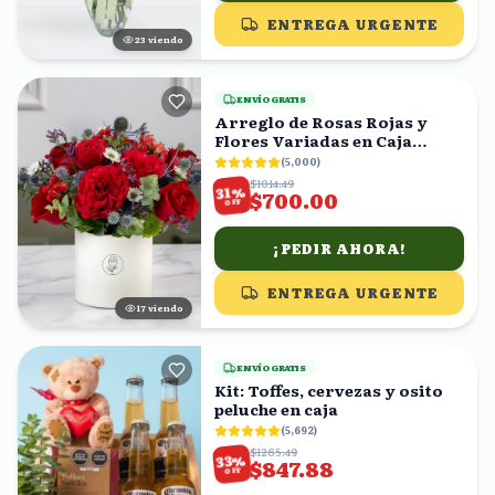
ENTREGA URGENTE
24
viendo
ENVÍO GRATIS
Arreglo de Rosas Rojas y
Flores Variadas en Caja
Blanca
(
5,000
)
$1014.49
%
31
$700.00
OFF
¡PEDIR AHORA!
ENTREGA URGENTE
16
viendo
ENVÍO GRATIS
Kit: Toffes, cervezas y osito
peluche en caja
(
5,692
)
$1265.49
%
33
$847.88
OFF