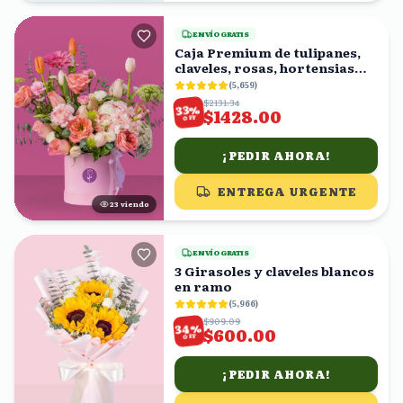
ENVÍO GRATIS
Caja Premium de tulipanes,
claveles, rosas, hortensias
rositas
(
5,659
)
$2131.34
%
33
$1428.00
OFF
¡PEDIR AHORA!
ENTREGA URGENTE
22
viendo
ENVÍO GRATIS
3 Girasoles y claveles blancos
en ramo
(
5,966
)
$909.09
%
34
$600.00
OFF
¡PEDIR AHORA!