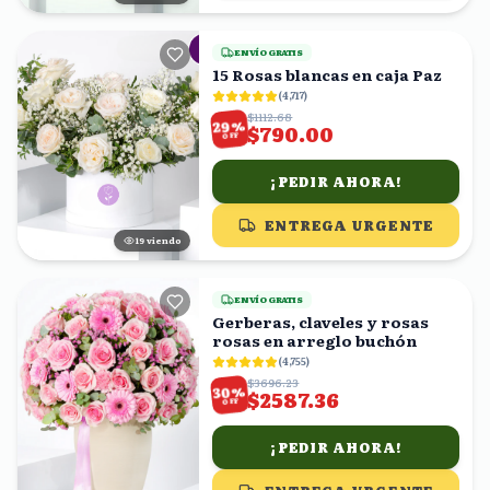
ENVÍO GRATIS
15 Rosas blancas en caja Paz
(
4,717
)
$1112.68
%
29
$790.00
OFF
¡PEDIR AHORA!
ENTREGA URGENTE
20
viendo
ENVÍO GRATIS
Gerberas, claveles y rosas
rosas en arreglo buchón
(
4,755
)
$3696.23
%
30
$2587.36
OFF
¡PEDIR AHORA!