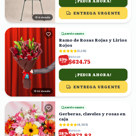
¡PEDIR AHORA!
ENTREGA URGENTE
8
viendo
ENVÍO GRATIS
Ramo de Rosas Rojas y Lirios
Rojos
(
5,531
)
$932.46
%
33
$624.75
OFF
¡PEDIR AHORA!
ENTREGA URGENTE
22
viendo
ENVÍO GRATIS
Gerberas, claveles y rosas en
caja
(
4,383
)
$1351.15
%
28
$972.83
OFF