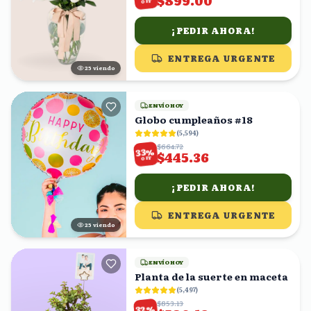
$899.00
OFF
¡PEDIR AHORA!
ENTREGA URGENTE
24
viendo
ENVÍO HOY
Globo cumpleaños #18
(
5,594
)
$664.72
%
33
$445.36
OFF
¡PEDIR AHORA!
ENTREGA URGENTE
24
viendo
ENVÍO HOY
Planta de la suerte en maceta
(
5,497
)
$853.13
%
32