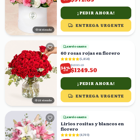
¡PEDIR AHORA!
ENTREGA URGENTE
13
viendo
ENVÍO GRATIS
60 rosas rojas en florero
(
5,856
)
$1893.18
%
34
$1249.50
OFF
¡PEDIR AHORA!
ENTREGA URGENTE
25
viendo
ENVÍO GRATIS
Lirios rositas y blancos en
florero
(
4,703
)