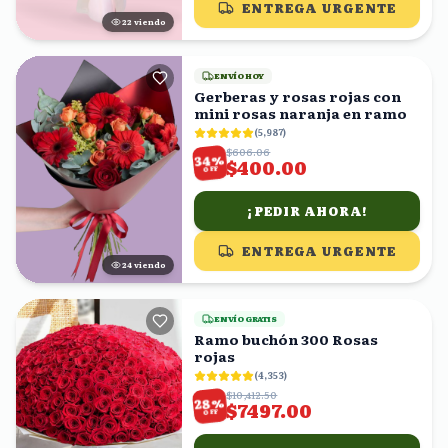
ENTREGA URGENTE
23
viendo
ENVÍO HOY
Gerberas y rosas rojas con
mini rosas naranja en ramo
(
5,987
)
$606.06
%
34
$400.00
OFF
¡PEDIR AHORA!
ENTREGA URGENTE
24
viendo
ENVÍO GRATIS
Ramo buchón 300 Rosas
rojas
(
4,353
)
$10,412.50
%
28
$7497.00
OFF