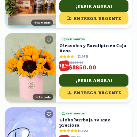
¡PEDIR AHORA!
ENTREGA URGENTE
21
viendo
ENVÍO GRATIS
Girasoles y Eucalipto en Caja
Rosa
(
2,053
)
$2283.95
%
19
$1850.00
OFF
¡PEDIR AHORA!
ENTREGA URGENTE
8
viendo
ENVÍO GRATIS
Globo burbuja Te amo
preciosa
(
4,925
)
$918.00