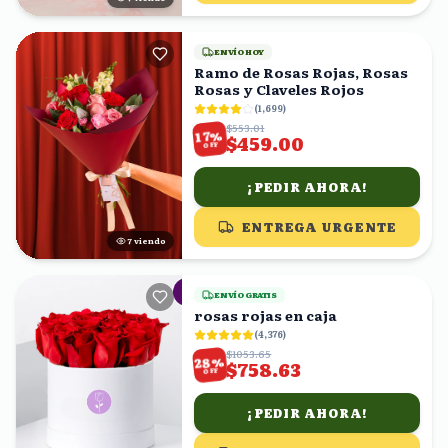
ENVÍO HOY
Ramo de Rosas Rojas, Rosas
Rosas y Claveles Rojos
(
1,699
)
$553.01
%
17
$459.00
OFF
¡PEDIR AHORA!
ENTREGA URGENTE
6
viendo
ENVÍO GRATIS
rosas rojas en caja
(
4,376
)
$1053.65
%
28
$758.63
OFF
¡PEDIR AHORA!