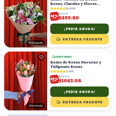
Rosas, Claveles y Flores
Mixtas con Eucalipto
(
4,800
)
$714.00
%
30
$499.80
OFF
¡PEDIR AHORA!
ENTREGA URGENTE
21
viendo
ENVÍO GRATIS
Ramo de Rosas Durazno y
Tulipanes Rosas
(
2,417
)
$1327.60
%
20
$1062.08
OFF
¡PEDIR AHORA!
ENTREGA URGENTE
9
viendo