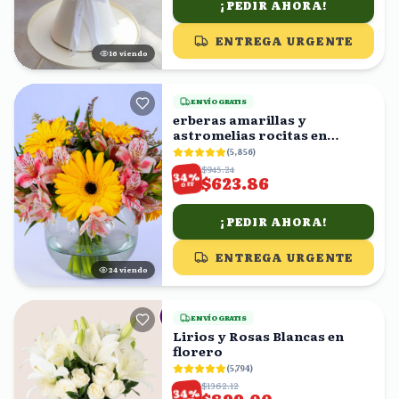
¡PEDIR AHORA!
ENTREGA URGENTE
16
viendo
ENVÍO GRATIS
erberas amarillas y
astromelias rocitas en
florero
(
5,856
)
$945.24
%
34
$623.86
OFF
¡PEDIR AHORA!
ENTREGA URGENTE
23
viendo
ENVÍO GRATIS
Lirios y Rosas Blancas en
florero
(
5,794
)
$1362.12
%
34