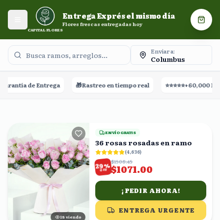
Entrega Exprés el mismo día. Flores frescas entregadas
Entrega Exprés el mismo día
hoy.
Abrir menú
Carri
Flores frescas entregadas hoy
CAPITAL FLORES
Enviar a:
Columbus
ga
🎁
Rastreo en tiempo real
⭐⭐⭐⭐⭐
+60,000 Reseñas
🚀
Entre
ENVÍO GRATIS
36 rosas rosadas en ramo
(
4,636
)
$1508.45
%
29
$1071.00
OFF
¡PEDIR AHORA!
ENTREGA URGENTE
17
viendo