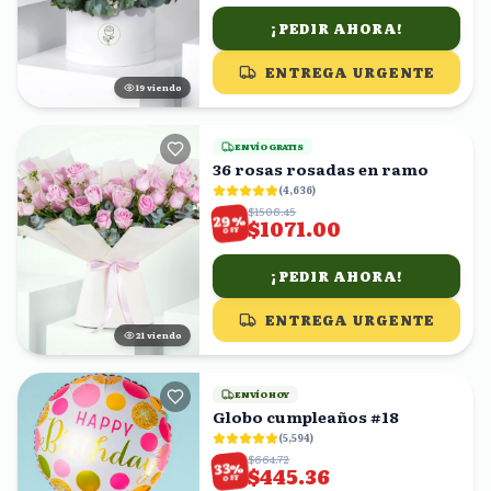
¡PEDIR AHORA!
ENTREGA URGENTE
18
viendo
ENVÍO GRATIS
36 rosas rosadas en ramo
(
4,636
)
$1508.45
%
29
$1071.00
OFF
¡PEDIR AHORA!
ENTREGA URGENTE
22
viendo
ENVÍO HOY
Globo cumpleaños #18
(
5,594
)
$664.72
%
33
$445.36
OFF