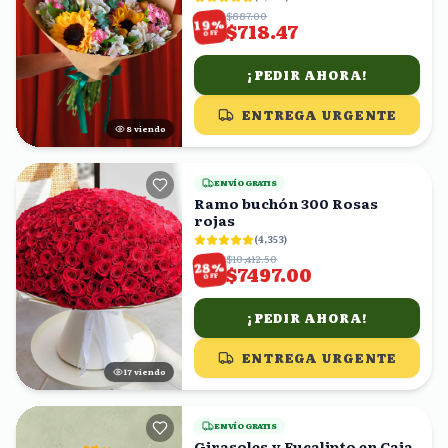
$887.00
%
19
$718.47
OFF
¡PEDIR AHORA!
ENTREGA URGENTE
8
viendo
ENVÍO GRATIS
Ramo buchón 300 Rosas
rojas
(
4,353
)
$10,412.50
%
28
$7497.00
OFF
¡PEDIR AHORA!
ENTREGA URGENTE
16
viendo
ENVÍO GRATIS
Girasoles y Eucalipto en Caja