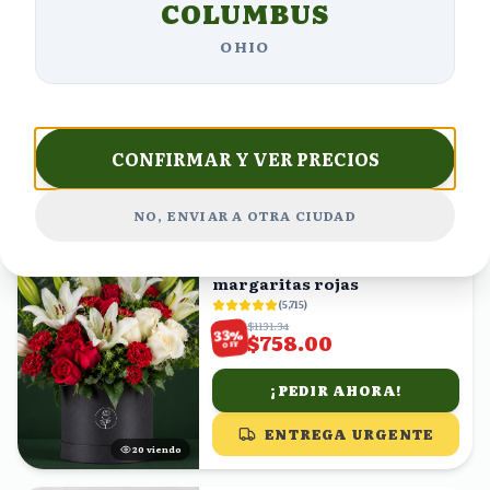
COLUMBUS
Rayo de Sol
(
5,785
)
OHIO
$945.24
%
34
$623.86
OFF
¡PEDIR AHORA!
CONFIRMAR Y VER PRECIOS
ENTREGA URGENTE
25
viendo
NO, ENVIAR A OTRA CIUDAD
ENVÍO GRATIS
lilis y rosas blancas, rosas y
margaritas rojas
(
5,715
)
$1131.34
%
33
$758.00
OFF
¡PEDIR AHORA!
ENTREGA URGENTE
19
viendo