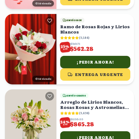
14
viendo
ENVÍO HOY
Ramo de Rosas Rojas y Lirios
Blancos
(
3,584
)
$749.71
%
25
$562.28
OFF
¡PEDIR AHORA!
ENTREGA URGENTE
15
viendo
ENVÍO GRATIS
Arreglo de Lirios Blancos,
Rosas Rosas y Astromelias
en Florero
(
3,436
)
$1138.53
%
24
$865.28
OFF
¡PEDIR AHORA!