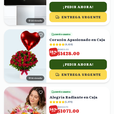
¡PEDIR AHORA!
ENTREGA URGENTE
24
viendo
ENVÍO GRATIS
Corazón Apasionado en Caja
(
4,416
)
$1983.33
%
28
$1428.00
OFF
¡PEDIR AHORA!
ENTREGA URGENTE
17
viendo
ENVÍO GRATIS
Alegría Radiante en Caja
(
5,979
)
$1622.73
%
34
$1071.00
OFF