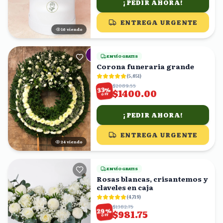
¡PEDIR AHORA!
ENTREGA URGENTE
17
viendo
ENVÍO GRATIS
Corona funeraria grande
(
5,651
)
$2089.55
%
33
$1400.00
OFF
¡PEDIR AHORA!
ENTREGA URGENTE
25
viendo
ENVÍO GRATIS
Rosas blancas, crisantemos y
claveles en caja
(
4,719
)
$1382.75
%
29
$981.75
OFF