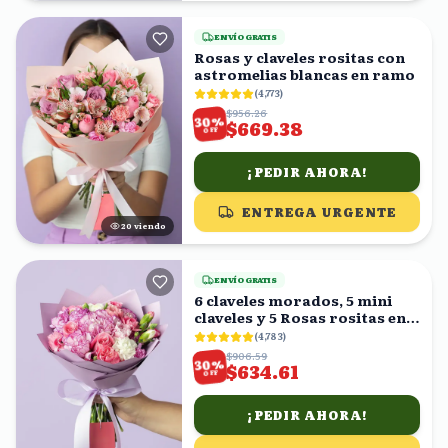
ENVÍO GRATIS
Rosas y claveles rositas con
astromelias blancas en ramo
(
4,773
)
$956.26
%
30
$669.38
OFF
¡PEDIR AHORA!
ENTREGA URGENTE
20
viendo
ENVÍO GRATIS
6 claveles morados, 5 mini
claveles y 5 Rosas rositas en
ramo
(
4,783
)
$906.59
%
30
$634.61
OFF
¡PEDIR AHORA!