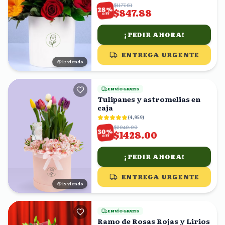
$1177.61
%
28
$847.88
OFF
¡PEDIR AHORA!
ENTREGA URGENTE
17
viendo
ENVÍO GRATIS
Tulipanes y astromelias en
caja
(
4,959
)
$2040.00
%
30
$1428.00
OFF
¡PEDIR AHORA!
ENTREGA URGENTE
18
viendo
ENVÍO GRATIS
Ramo de Rosas Rojas y Lirios