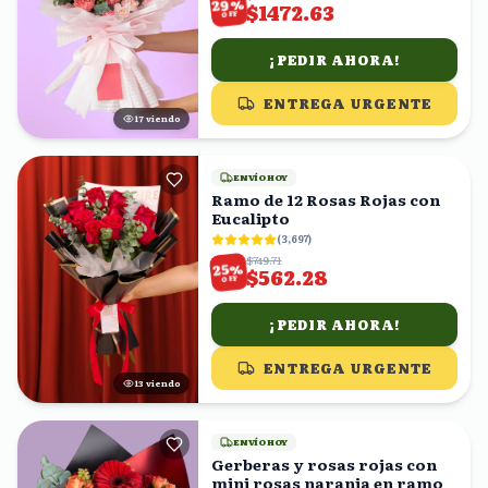
%
29
$1472.63
OFF
¡PEDIR AHORA!
ENTREGA URGENTE
16
viendo
ENVÍO HOY
Ramo de 12 Rosas Rojas con
Eucalipto
(
3,697
)
$749.71
%
25
$562.28
OFF
¡PEDIR AHORA!
ENTREGA URGENTE
14
viendo
ENVÍO HOY
Gerberas y rosas rojas con
mini rosas naranja en ramo