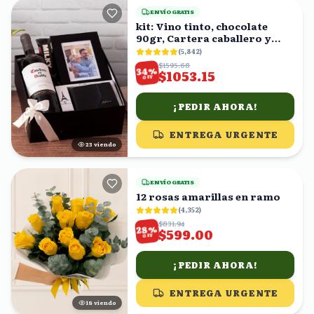
ENVÍO GRATIS
kit: Vino tinto, chocolate
90gr, Cartera caballero y
fotografía en caja
(
5,842
)
$1595.68
%
34
$1053.15
OFF
¡PEDIR AHORA!
ENTREGA URGENTE
24
viendo
ENVÍO GRATIS
12 rosas amarillas en ramo
(
4,352
)
$831.94
%
28
$599.00
OFF
¡PEDIR AHORA!
ENTREGA URGENTE
19
viendo