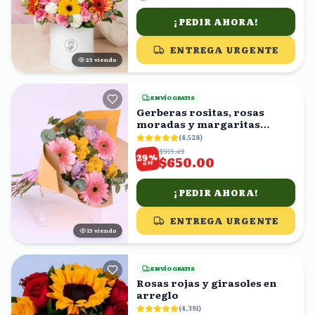
¡PEDIR AHORA!
ENTREGA URGENTE
24
viendo
ENVÍO GRATIS
Gerberas rositas, rosas
moradas y margaritas
amarillas en ramo
(
4,528
)
$915.49
%
29
$650.00
OFF
¡PEDIR AHORA!
ENTREGA URGENTE
15
viendo
ENVÍO GRATIS
Rosas rojas y girasoles en
arreglo
(
4,391
)