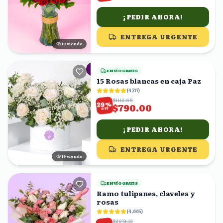
¡PEDIR AHORA!
ENTREGA URGENTE
20
viendo
ENVÍO GRATIS
15 Rosas blancas en caja Paz
(
4,717
)
$1112.68
%
29
$790.00
OFF
¡PEDIR AHORA!
ENTREGA URGENTE
18
viendo
ENVÍO GRATIS
Ramo tulipanes, claveles y
rosas
(
4,665
)
$2074.13