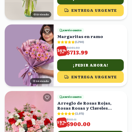
ENTREGA URGENTE
13
viendo
ENVÍO GRATIS
Margaritas en ramo
(
5,790
)
$1081.80
%
34
$713.99
OFF
¡PEDIR AHORA!
ENTREGA URGENTE
24
viendo
ENVÍO GRATIS
Arreglo de Rosas Rojas,
Rosas Rosas y Claveles
Blancos en Caja Rosa
(
2,071
)
$1111.11
%
19
$900.00
OFF