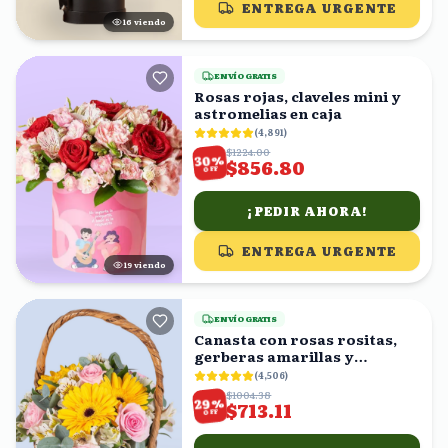
ENTREGA URGENTE
16
viendo
ENVÍO GRATIS
Rosas rojas, claveles mini y
astromelias en caja
(
4,891
)
$1224.00
%
30
$856.80
OFF
¡PEDIR AHORA!
ENTREGA URGENTE
20
viendo
ENVÍO GRATIS
Canasta con rosas rositas,
gerberas amarillas y
astromelias blancas
(
4,506
)
$1004.38
%
29
$713.11
OFF