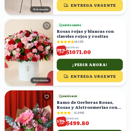
ENTREGA URGENTE
11
viendo
ENVÍO GRATIS
Rosas rojas y blancas con
claveles rojos y rositas
(
4,527
)
$1508.45
%
29
$1071.00
OFF
¡PEDIR AHORA!
ENTREGA URGENTE
20
viendo
ENVÍO HOY
Ramo de Gerberas Rosas,
Rosas y Alstroemerias con
Eucalipto
(
1,098
)
$588.00
%
15
$499.80
OFF