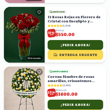
ENVÍO HOY
12 Rosas Rojas en Florero de
Cristal con Eucalipto y
Gypsophila
(
5,056
)
$797.10
%
31
$550.00
OFF
¡PEDIR AHORA!
ENTREGA URGENTE
19
viendo
ENVÍO GRATIS
Corona fúnebre de rosas
amarillas, crisantemos
blancos y follaje
(
2,985
)
$2051.28
%
22
$1600.00
OFF
¡PEDIR AHORA!