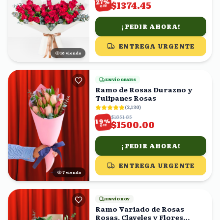
%
27
$1374.45
OFF
¡PEDIR AHORA!
ENTREGA URGENTE
17
viendo
ENVÍO GRATIS
Ramo de Rosas Durazno y
Tulipanes Rosas
(
2,130
)
$1851.85
%
19
$1500.00
OFF
¡PEDIR AHORA!
ENTREGA URGENTE
7
viendo
ENVÍO HOY
Ramo Variado de Rosas
Rosas, Claveles y Flores