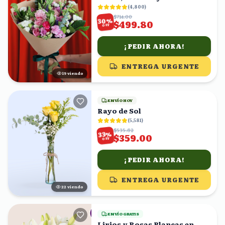
Mixtas con Eucalipto
(
4,800
)
$714.00
%
30
$499.80
OFF
¡PEDIR AHORA!
ENTREGA URGENTE
18
viendo
ENVÍO HOY
Rayo de Sol
(
5,581
)
$535.82
%
33
$359.00
OFF
¡PEDIR AHORA!
ENTREGA URGENTE
23
viendo
ENVÍO GRATIS
Lirios y Rosas Blancas en