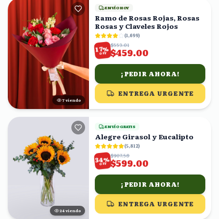
ENVÍO HOY
Ramo de Rosas Rojas, Rosas
Rosas y Claveles Rojos
(
1,699
)
$553.01
%
17
$459.00
OFF
¡PEDIR AHORA!
ENTREGA URGENTE
8
viendo
ENVÍO GRATIS
Alegre Girasol y Eucalipto
(
5,812
)
$907.58
%
34
$599.00
OFF
¡PEDIR AHORA!
ENTREGA URGENTE
24
viendo