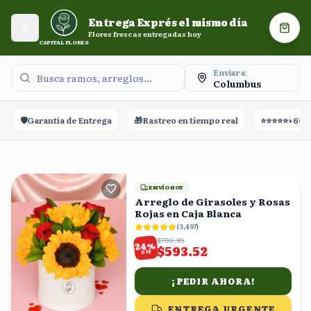
Entrega Exprés el mismo día. Flores frescas entregadas
Entrega Exprés el mismo día
hoy.
Abrir menú
Carri
Flores frescas entregadas hoy
CAPITAL FLORES
Enviar a:
Columbus
 de Entrega
🎁
Rastreo en tiempo real
⭐⭐⭐⭐⭐
+60,000 Reseñas
ENVÍO HOY
Arreglo de Girasoles y Rosas
Rojas en Caja Blanca
(
3,497
)
$780.95
%
24
$593.52
OFF
¡PEDIR AHORA!
ENTREGA URGENTE