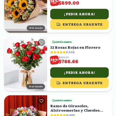
%
28
$899.00
OFF
¡PEDIR AHORA!
ENTREGA URGENTE
17
viendo
ENVÍO GRATIS
12 Rosas Rojas en Florero
(
5,822
)
$1161.61
%
34
$766.66
OFF
¡PEDIR AHORA!
ENTREGA URGENTE
24
viendo
ENVÍO GRATIS
Ramo de Girasoles,
Alstroemerias y Claveles
Rosas
(
2,220
)