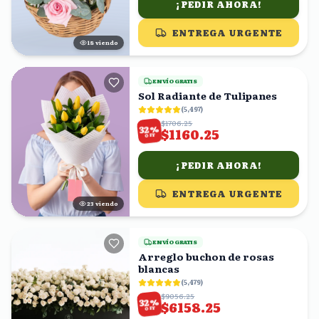
¡PEDIR AHORA!
ENTREGA URGENTE
19
viendo
ENVÍO GRATIS
Sol Radiante de Tulipanes
(
5,497
)
$1706.25
%
32
$1160.25
OFF
¡PEDIR AHORA!
ENTREGA URGENTE
23
viendo
ENVÍO GRATIS
Arreglo buchon de rosas
blancas
(
5,479
)
$9056.25
%
32
$6158.25
OFF