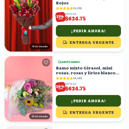
Rojos
(
5,531
)
$932.46
%
33
$624.75
OFF
¡PEDIR AHORA!
ENTREGA URGENTE
24
viendo
ENVÍO GRATIS
Ramo mixto Girasol, mini
rosas, rosas y lirios blancos
en ramo
(
4,547
)
$879.93
%
29
$624.75
OFF
¡PEDIR AHORA!
ENTREGA URGENTE
19
viendo