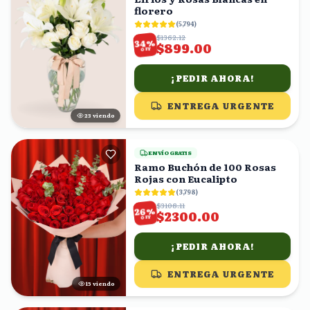
florero
(
5,794
)
$1362.12
%
34
$899.00
OFF
¡PEDIR AHORA!
ENTREGA URGENTE
24
viendo
ENVÍO GRATIS
Ramo Buchón de 100 Rosas
Rojas con Eucalipto
(
3,798
)
$3108.11
%
26
$2300.00
OFF
¡PEDIR AHORA!
ENTREGA URGENTE
15
viendo