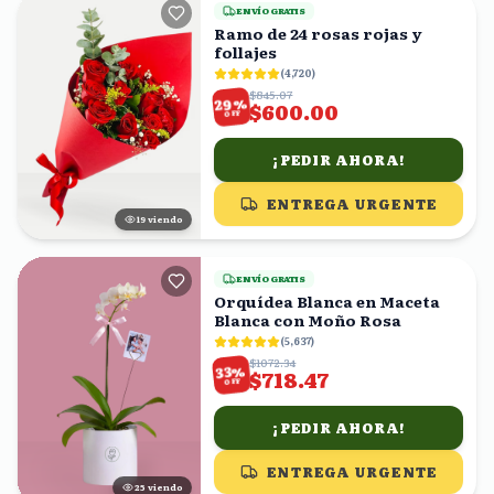
ENVÍO GRATIS
Ramo de 24 rosas rojas y
follajes
(
4,720
)
$845.07
%
29
$600.00
OFF
¡PEDIR AHORA!
ENTREGA URGENTE
18
viendo
ENVÍO GRATIS
Orquídea Blanca en Maceta
Blanca con Moño Rosa
(
5,637
)
$1072.34
%
33
$718.47
OFF
¡PEDIR AHORA!
ENTREGA URGENTE
24
viendo