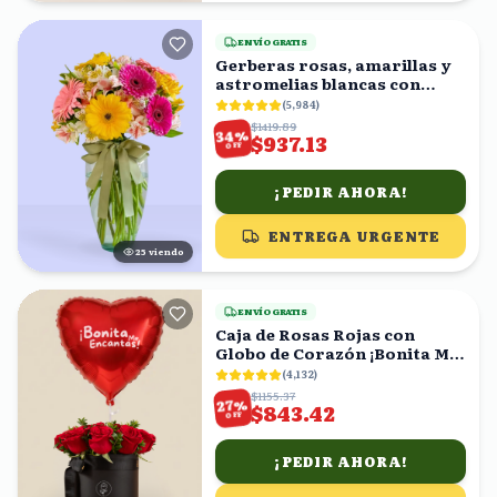
ENVÍO GRATIS
Gerberas rosas, amarillas y
astromelias blancas con
florero
(
5,984
)
$1419.89
%
34
$937.13
OFF
¡PEDIR AHORA!
ENTREGA URGENTE
25
viendo
ENVÍO GRATIS
Caja de Rosas Rojas con
Globo de Corazón ¡Bonita Me
Encantas!
(
4,132
)
$1155.37
%
27
$843.42
OFF
¡PEDIR AHORA!