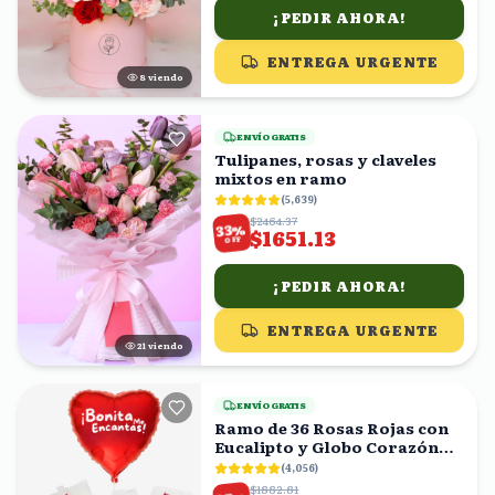
¡PEDIR AHORA!
ENTREGA URGENTE
8
viendo
ENVÍO GRATIS
Tulipanes, rosas y claveles
mixtos en ramo
(
5,639
)
$2464.37
%
33
$1651.13
OFF
¡PEDIR AHORA!
ENTREGA URGENTE
20
viendo
ENVÍO GRATIS
Ramo de 36 Rosas Rojas con
Eucalipto y Globo Corazón
'Bonita Me Encantas!'
(
4,056
)
$1882.81