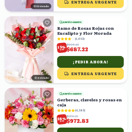
ENTREGA URGENTE
19
viendo
ENVÍO GRATIS
Ramo de Rosas Rojas con
Eucalipto y Flor Morada
(
1,032
)
$808.49
%
15
$687.22
OFF
¡PEDIR AHORA!
ENTREGA URGENTE
4
viendo
ENVÍO GRATIS
Gerberas, claveles y rosas en
caja
(
4,383
)
$1351.15
%
28
$972.83
OFF