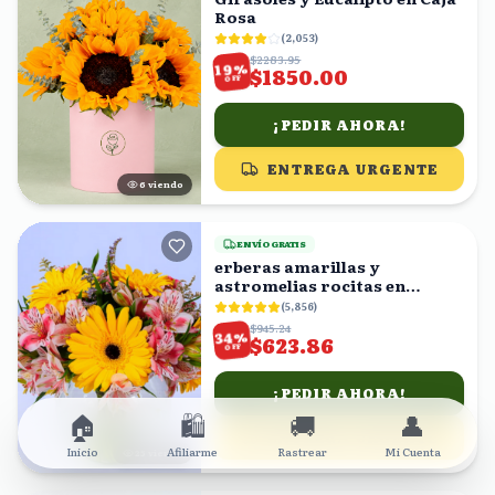
Rosa
(
2,053
)
$2283.95
%
19
$1850.00
OFF
¡PEDIR AHORA!
ENTREGA URGENTE
5
viendo
ENVÍO GRATIS
erberas amarillas y
astromelias rocitas en
florero
(
5,856
)
$945.24
%
34
$623.86
OFF
¡PEDIR AHORA!
🏠
🛍️
🚚
👤
ENTREGA URGENTE
Inicio
Afiliarme
Rastrear
Mi Cuenta
25
viendo