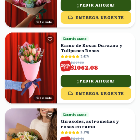
¡PEDIR AHORA!
ENTREGA URGENTE
5
viendo
ENVÍO GRATIS
Ramo de Rosas Durazno y
Tulipanes Rosas
(
2,417
)
$1327.60
%
20
$1062.08
OFF
¡PEDIR AHORA!
ENTREGA URGENTE
8
viendo
ENVÍO GRATIS
Girasoles, astromelias y
rosas en ramo
(
4,374
)
$1248.61