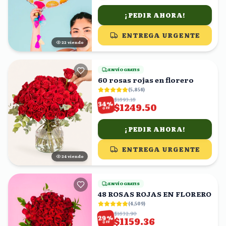
¡PEDIR AHORA!
ENTREGA URGENTE
23
viendo
ENVÍO GRATIS
60 rosas rojas en florero
(
5,856
)
$1893.18
%
34
$1249.50
OFF
¡PEDIR AHORA!
ENTREGA URGENTE
23
viendo
ENVÍO GRATIS
48 ROSAS ROJAS EN FLORERO
(
4,509
)
$1632.90
%
29
$1159.36
OFF