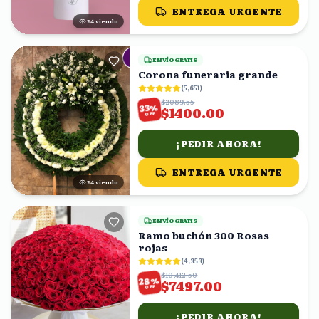
ENTREGA URGENTE
24
viendo
ENVÍO GRATIS
Corona funeraria grande
(
5,651
)
$2089.55
%
33
$1400.00
OFF
¡PEDIR AHORA!
ENTREGA URGENTE
23
viendo
ENVÍO GRATIS
Ramo buchón 300 Rosas
rojas
(
4,353
)
$10,412.50
%
28
$7497.00
OFF
¡PEDIR AHORA!