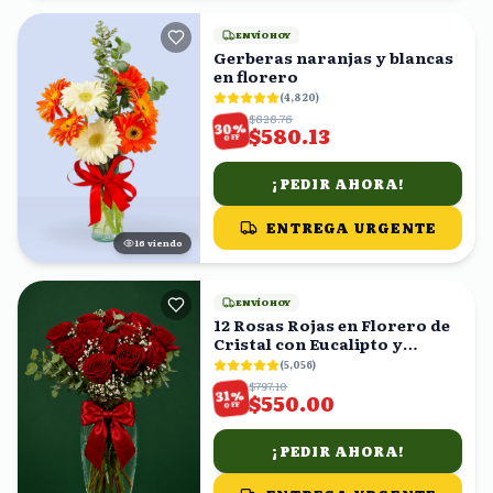
ENVÍO HOY
Gerberas naranjas y blancas
en florero
(
4,820
)
$828.76
%
30
$580.13
OFF
¡PEDIR AHORA!
ENTREGA URGENTE
16
viendo
ENVÍO HOY
12 Rosas Rojas en Florero de
Cristal con Eucalipto y
Gypsophila
(
5,056
)
$797.10
%
31
$550.00
OFF
¡PEDIR AHORA!