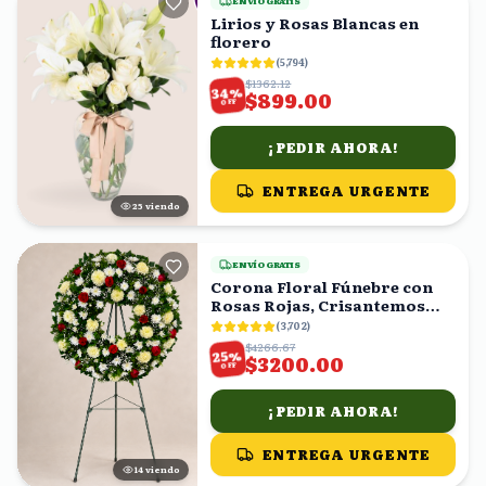
ENVÍO GRATIS
Lirios y Rosas Blancas en
florero
(
5,794
)
$1362.12
%
34
$899.00
OFF
¡PEDIR AHORA!
ENTREGA URGENTE
25
viendo
ENVÍO GRATIS
Corona Floral Fúnebre con
Rosas Rojas, Crisantemos
Blancos y Amarillos
(
3,702
)
$4266.67
%
25
$3200.00
OFF
¡PEDIR AHORA!
ENTREGA URGENTE
14
viendo