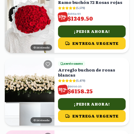
Ramo buchón 72 Rosas rojas
(
5,579
)
$1864.93
%
33
$1249.50
OFF
¡PEDIR AHORA!
ENTREGA URGENTE
23
viendo
ENVÍO GRATIS
Arreglo buchon de rosas
blancas
(
5,479
)
$9056.25
%
32
$6158.25
OFF
¡PEDIR AHORA!
ENTREGA URGENTE
25
viendo