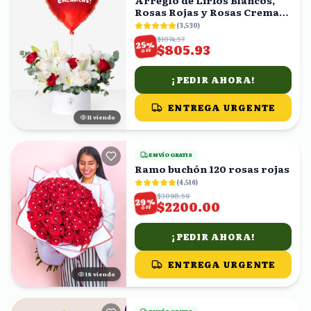
Arreglo de Lirios Blancos,
Rosas Rojas y Rosas Crema
en Caja con Globo
(
3,530
)
$1074.57
%
25
$805.93
OFF
¡PEDIR AHORA!
ENTREGA URGENTE
11
viendo
ENVÍO GRATIS
Ramo buchón 120 rosas rojas
(
4,516
)
$3098.59
%
29
$2200.00
OFF
¡PEDIR AHORA!
ENTREGA URGENTE
18
viendo