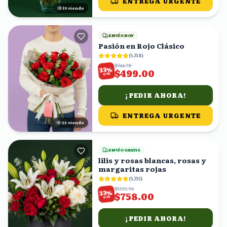
ENTREGA URGENTE
18
viendo
ENVÍO HOY
Pasión en Rojo Clásico
(
5,718
)
$744.78
%
33
$499.00
OFF
¡PEDIR AHORA!
ENTREGA URGENTE
21
viendo
ENVÍO GRATIS
lilis y rosas blancas, rosas y
margaritas rojas
(
5,715
)
$1131.34
%
33
$758.00
OFF
¡PEDIR AHORA!