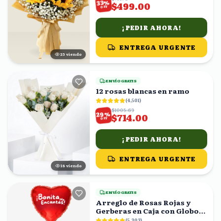
%
33
$499.00
OFF
¡PEDIR AHORA!
ENTREGA URGENTE
25
viendo
ENVÍO GRATIS
12 rosas blancas en ramo
(
4,501
)
$1005.63
%
29
$714.00
OFF
¡PEDIR AHORA!
ENTREGA URGENTE
17
viendo
ENVÍO GRATIS
Arreglo de Rosas Rojas y
Gerberas en Caja con Globo
Corazón
(
5,303
)