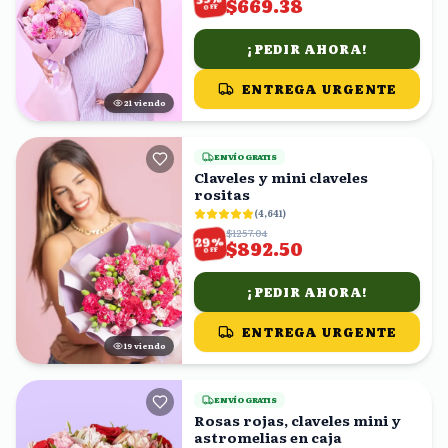
$669.38
OFF
¡PEDIR AHORA!
ENTREGA URGENTE
20
viendo
ENVÍO GRATIS
Claveles y mini claveles
rositas
(
4,641
)
$1257.04
%
29
$892.50
OFF
¡PEDIR AHORA!
ENTREGA URGENTE
18
viendo
ENVÍO GRATIS
Rosas rojas, claveles mini y
astromelias en caja