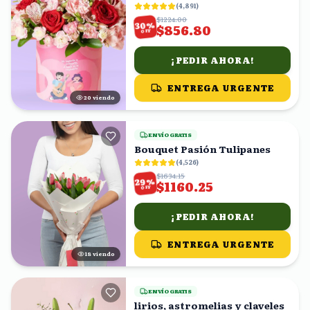
(
4,891
)
$1224.00
%
30
$856.80
OFF
¡PEDIR AHORA!
ENTREGA URGENTE
19
viendo
ENVÍO GRATIS
Bouquet Pasión Tulipanes
(
4,526
)
$1634.15
%
29
$1160.25
OFF
¡PEDIR AHORA!
ENTREGA URGENTE
17
viendo
ENVÍO GRATIS
lirios, astromelias y claveles