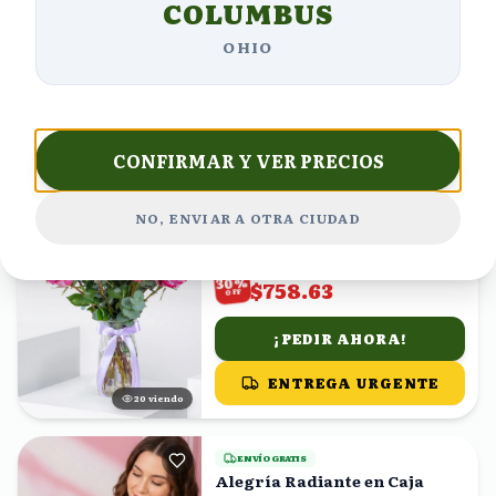
COLUMBUS
(
5,987
)
$606.06
%
34
$400.00
OHIO
OFF
¡PEDIR AHORA!
ENTREGA URGENTE
24
viendo
CONFIRMAR Y VER PRECIOS
ENVÍO GRATIS
NO, ENVIAR A OTRA CIUDAD
12 rosas moradas en florero
(
4,893
)
$1083.76
%
30
$758.63
OFF
¡PEDIR AHORA!
ENTREGA URGENTE
19
viendo
ENVÍO GRATIS
Alegría Radiante en Caja