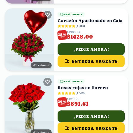
ENVÍO GRATIS
Corazón Apasionado en Caja
(
4,416
)
$1983.33
%
28
$1428.00
OFF
¡PEDIR AHORA!
ENTREGA URGENTE
18
viendo
ENVÍO GRATIS
Rosas rojas en florero
(
4,512
)
$1255.79
%
29
$891.61
OFF
¡PEDIR AHORA!
ENTREGA URGENTE
15
viendo