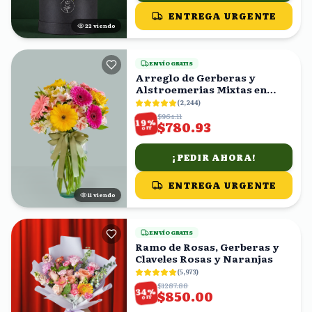
ENTREGA URGENTE
22
viendo
ENVÍO GRATIS
Arreglo de Gerberas y
Alstroemerias Mixtas en
Florero con Moño Verde
(
2,244
)
$964.11
%
19
$780.93
OFF
¡PEDIR AHORA!
ENTREGA URGENTE
10
viendo
ENVÍO GRATIS
Ramo de Rosas, Gerberas y
Claveles Rosas y Naranjas
(
5,973
)
$1287.88
%
34
$850.00
OFF