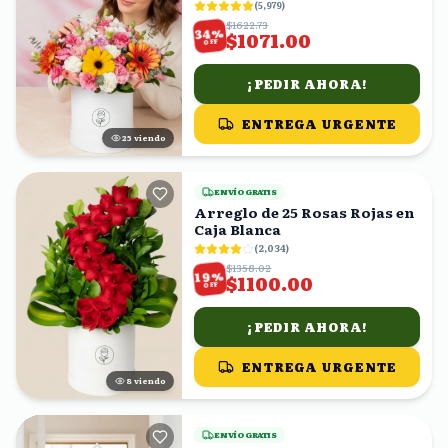
(
5,979
)
$1622.73
%
34
$1071.00
OFF
¡PEDIR AHORA!
ENTREGA URGENTE
25
viendo
ENVÍO GRATIS
Arreglo de 25 Rosas Rojas en
Caja Blanca
(
2,034
)
$1358.02
%
19
$1100.00
OFF
¡PEDIR AHORA!
ENTREGA URGENTE
9
viendo
ENVÍO GRATIS