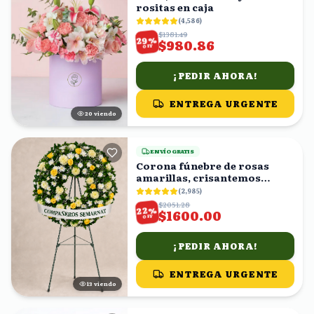
rositas en caja
(
4,586
)
$1381.49
%
29
$980.86
OFF
¡PEDIR AHORA!
ENTREGA URGENTE
20
viendo
ENVÍO GRATIS
Corona fúnebre de rosas
amarillas, crisantemos
blancos y follaje
(
2,985
)
$2051.28
%
22
$1600.00
OFF
¡PEDIR AHORA!
ENTREGA URGENTE
12
viendo