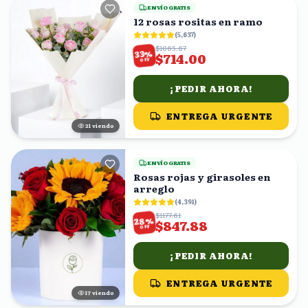
ENVÍO GRATIS
12 rosas rositas en ramo
(
5,637
)
$1065.67
%
33
$714.00
OFF
¡PEDIR AHORA!
ENTREGA URGENTE
22
viendo
ENVÍO GRATIS
Rosas rojas y girasoles en
arreglo
(
4,391
)
$1177.61
%
28
$847.88
OFF
¡PEDIR AHORA!
ENTREGA URGENTE
16
viendo