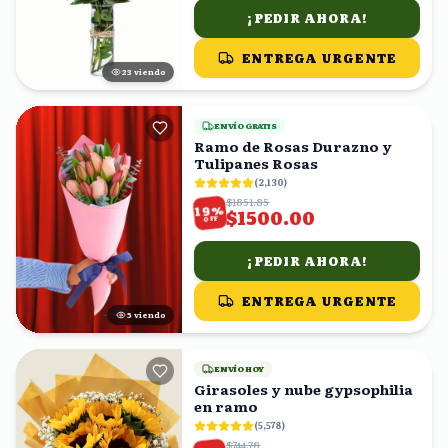
¡PEDIR AHORA!
ENTREGA URGENTE
22
viendo
ENVÍO GRATIS
Ramo de Rosas Durazno y
Tulipanes Rosas
(
2,130
)
$1851.85
%
19
$1500.00
OFF
¡PEDIR AHORA!
ENTREGA URGENTE
5
viendo
ENVÍO HOY
Girasoles y nube gypsophilia
en ramo
(
5,578
)
$744.78