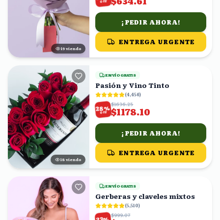
$634.61
OFF
¡PEDIR AHORA!
ENTREGA URGENTE
20
viendo
ENVÍO GRATIS
Pasión y Vino Tinto
(
4,456
)
$1636.25
%
28
$1178.10
OFF
¡PEDIR AHORA!
ENTREGA URGENTE
19
viendo
ENVÍO GRATIS
Gerberas y claveles mixtos
(
5,510
)
$999.07
%
33