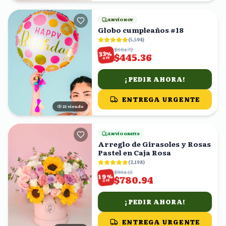
ENVÍO HOY
Globo cumpleaños #18
(
5,594
)
$664.72
%
33
$445.36
OFF
¡PEDIR AHORA!
ENTREGA URGENTE
20
viendo
ENVÍO GRATIS
Arreglo de Girasoles y Rosas
Pastel en Caja Rosa
(
2,198
)
$964.12
%
19
$780.94
OFF
¡PEDIR AHORA!
ENTREGA URGENTE