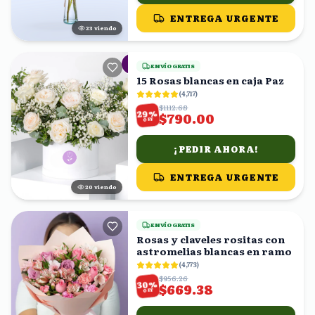
ENTREGA URGENTE
23
viendo
ENVÍO GRATIS
15 Rosas blancas en caja Paz
(
4,717
)
$1112.68
%
29
$790.00
OFF
¡PEDIR AHORA!
ENTREGA URGENTE
19
viendo
ENVÍO GRATIS
Rosas y claveles rositas con
astromelias blancas en ramo
(
4,773
)
$956.26
%
30
$669.38
OFF