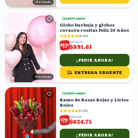
7
viendo
ENVÍO GRATIS
Globo burbuja y globos
corazón rositas Feliz 20 Años
(
4,391
)
$1238.35
%
28
$891.61
OFF
¡PEDIR AHORA!
ENTREGA URGENTE
17
viendo
ENVÍO GRATIS
Ramo de Rosas Rojas y Lirios
Rojos
(
5,531
)
$932.46
%
33
$624.75
OFF
¡PEDIR AHORA!