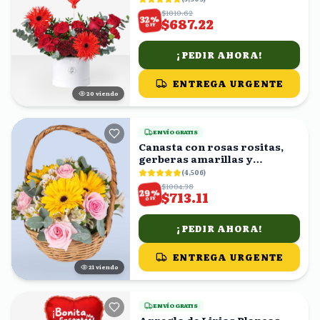
$1010.62
%
32
$687.22
OFF
¡PEDIR AHORA!
ENTREGA URGENTE
20
viendo
ENVÍO GRATIS
Canasta con rosas rositas,
gerberas amarillas y
astromelias blancas
(
4,506
)
$1004.38
%
29
$713.11
OFF
¡PEDIR AHORA!
ENTREGA URGENTE
20
viendo
ENVÍO GRATIS