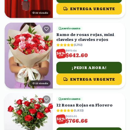
ENTREGA URGENTE
21
viendo
ENVÍO GRATIS
Ramo de rosas rojas, mini
claveles y claveles rojos
(
5,792
)
$973.64
%
34
$642.60
OFF
¡PEDIR AHORA!
ENTREGA URGENTE
25
viendo
ENVÍO GRATIS
12 Rosas Rojas en Florero
(
5,822
)
$1161.61
%
34
$766.66
OFF