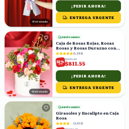
¡PEDIR AHORA!
ENTREGA URGENTE
22
viendo
ENVÍO GRATIS
Caja de Rosas Rojas, Rosas
Rosas y Rosas Durazno con
Topper 'Te Amo'
(
5,284
)
$1193.46
%
32
$811.55
OFF
¡PEDIR AHORA!
ENTREGA URGENTE
21
viendo
ENVÍO GRATIS
Girasoles y Eucalipto en Caja
Rosa
(
2,053
)
$2283.95