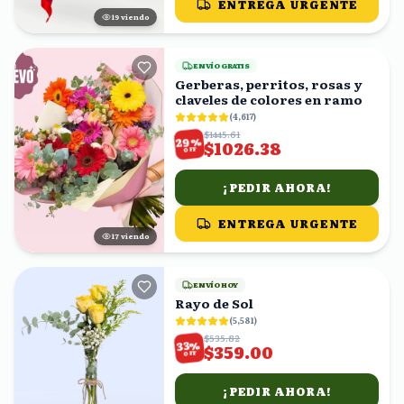
ENTREGA URGENTE
18
viendo
ENVÍO GRATIS
Gerberas, perritos, rosas y
claveles de colores en ramo
(
4,617
)
$1445.61
%
29
$1026.38
OFF
¡PEDIR AHORA!
ENTREGA URGENTE
16
viendo
ENVÍO HOY
Rayo de Sol
(
5,581
)
$535.82
%
33
$359.00
OFF
¡PEDIR AHORA!