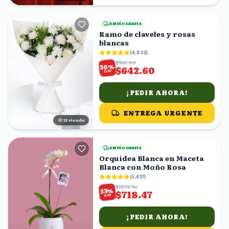
ENVÍO GRATIS
Ramo de claveles y rosas
blancas
(
4,832
)
$918.00
%
30
$642.60
OFF
¡PEDIR AHORA!
ENTREGA URGENTE
22
viendo
ENVÍO GRATIS
Orquídea Blanca en Maceta
Blanca con Moño Rosa
(
5,637
)
$1072.34
%
33
$718.47
OFF
¡PEDIR AHORA!