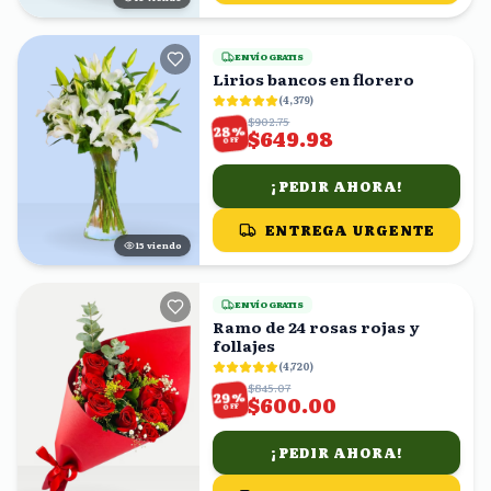
ENVÍO GRATIS
Lirios bancos en florero
(
4,379
)
$902.75
%
28
$649.98
OFF
¡PEDIR AHORA!
ENTREGA URGENTE
15
viendo
ENVÍO GRATIS
Ramo de 24 rosas rojas y
follajes
(
4,720
)
$845.07
%
29
$600.00
OFF
¡PEDIR AHORA!