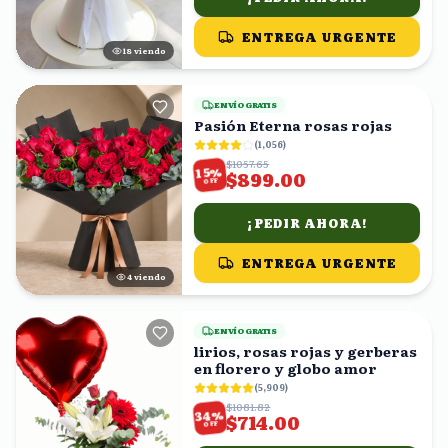
ENTREGA URGENTE
19
viendo
ENVÍO GRATIS
Pasión Eterna rosas rojas
(
1,056
)
$1057.65
%
15
$899.00
OFF
¡PEDIR AHORA!
ENTREGA URGENTE
5
viendo
ENVÍO GRATIS
lirios, rosas rojas y gerberas
en florero y globo amor
(
5,909
)
$1081.82
%
34
$714.00
OFF