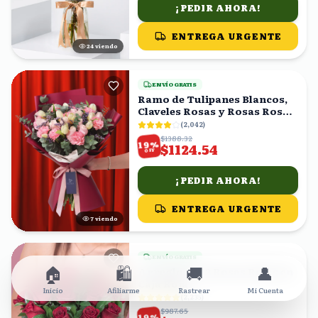
¡PEDIR AHORA!
ENTREGA URGENTE
25
viendo
ENVÍO GRATIS
Ramo de Tulipanes Blancos,
Claveles Rosas y Rosas Rosas
con Eucalipto
(
2,042
)
$1388.32
%
19
$1124.54
OFF
¡PEDIR AHORA!
ENTREGA URGENTE
7
viendo
ENVÍO GRATIS
🏠
🛍️
🚚
👤
Arreglo de 12 Rosas Rojas en
Caja Roja
Inicio
Afiliarme
Rastrear
Mi Cuenta
(
2,235
)
$987.65
%
19