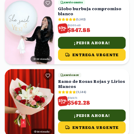
ENVÍO GRATIS
Globo burbuja compromiso
blanco
(
5,562
)
$1265.49
%
33
$847.88
OFF
¡PEDIR AHORA!
ENTREGA URGENTE
22
viendo
ENVÍO HOY
Ramo de Rosas Rojas y Lirios
Blancos
(
3,584
)
$749.71
%
25
$562.28
OFF
¡PEDIR AHORA!
ENTREGA URGENTE
14
viendo