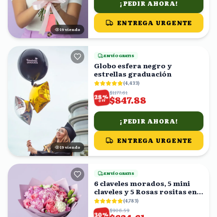
¡PEDIR AHORA!
ENTREGA URGENTE
20
viendo
ENVÍO GRATIS
Globo esfera negro y
estrellas graduación
(
4,433
)
$1177.61
%
28
$847.88
OFF
¡PEDIR AHORA!
ENTREGA URGENTE
20
viendo
ENVÍO GRATIS
6 claveles morados, 5 mini
claveles y 5 Rosas rositas en
ramo
(
4,783
)
$906.59
%
30