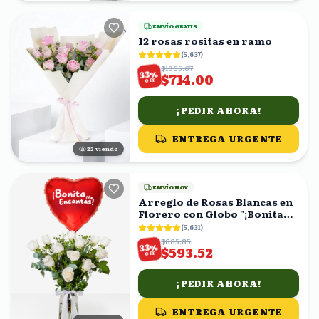
ENVÍO GRATIS
12 rosas rositas en ramo
(
5,637
)
$1065.67
%
33
$714.00
OFF
¡PEDIR AHORA!
ENTREGA URGENTE
22
viendo
ENVÍO HOY
Arreglo de Rosas Blancas en
Florero con Globo "¡Bonita
Me Encantas!"
(
5,631
)
$885.85
%
33
$593.52
OFF
¡PEDIR AHORA!
ENTREGA URGENTE