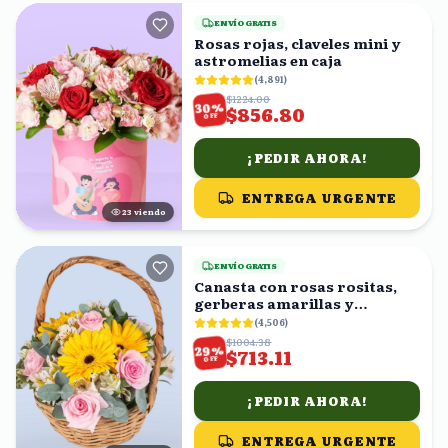
ENVÍO GRATIS
Rosas rojas, claveles mini y
astromelias en caja
(
4,891
)
$1224.00
%
30
$856.80
OFF
¡PEDIR AHORA!
ENTREGA URGENTE
23
viendo
ENVÍO GRATIS
Canasta con rosas rositas,
gerberas amarillas y
astromelias blancas
(
4,506
)
$1004.38
%
29
$713.11
OFF
¡PEDIR AHORA!
ENTREGA URGENTE