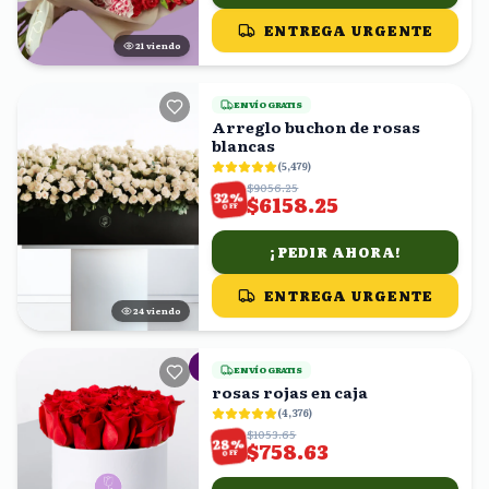
ENTREGA URGENTE
21
viendo
ENVÍO GRATIS
Arreglo buchon de rosas
blancas
(
5,479
)
$9056.25
%
32
$6158.25
OFF
¡PEDIR AHORA!
ENTREGA URGENTE
24
viendo
ENVÍO GRATIS
rosas rojas en caja
(
4,376
)
$1053.65
%
28
$758.63
OFF