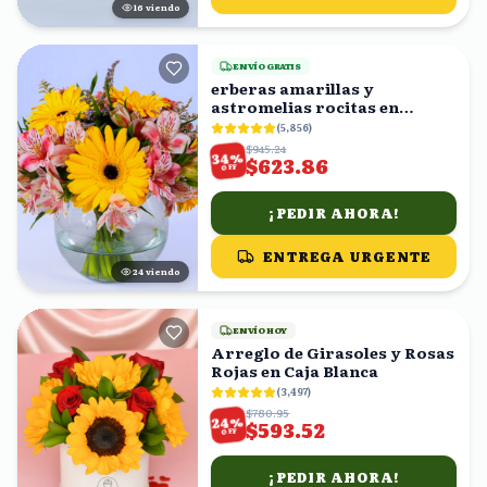
16
viendo
ENVÍO GRATIS
erberas amarillas y
astromelias rocitas en
florero
(
5,856
)
$945.24
%
34
$623.86
OFF
¡PEDIR AHORA!
ENTREGA URGENTE
24
viendo
ENVÍO HOY
Arreglo de Girasoles y Rosas
Rojas en Caja Blanca
(
3,497
)
$780.95
%
24
$593.52
OFF
¡PEDIR AHORA!