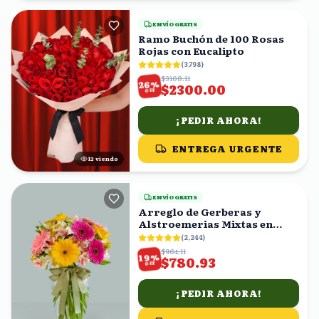
ENVÍO GRATIS
Ramo Buchón de 100 Rosas
Rojas con Eucalipto
(
3,798
)
$3108.11
%
26
$2300.00
OFF
¡PEDIR AHORA!
ENTREGA URGENTE
12
viendo
ENVÍO GRATIS
Arreglo de Gerberas y
Alstroemerias Mixtas en
Florero con Moño Verde
(
2,244
)
$964.11
%
19
$780.93
OFF
¡PEDIR AHORA!