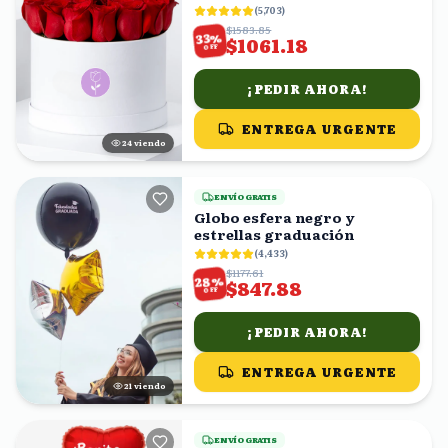
(
5,703
)
$1583.85
%
33
$1061.18
OFF
¡PEDIR AHORA!
ENTREGA URGENTE
24
viendo
ENVÍO GRATIS
Globo esfera negro y
estrellas graduación
(
4,433
)
$1177.61
%
28
$847.88
OFF
¡PEDIR AHORA!
ENTREGA URGENTE
21
viendo
ENVÍO GRATIS