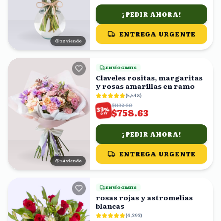
¡PEDIR AHORA!
ENTREGA URGENTE
22
viendo
ENVÍO GRATIS
Claveles rositas, margaritas
y rosas amarillas en ramo
(
5,548
)
$1132.28
%
33
$758.63
OFF
¡PEDIR AHORA!
ENTREGA URGENTE
24
viendo
ENVÍO GRATIS
rosas rojas y astromelias
blancas
(
4,393
)