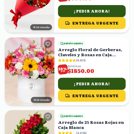
¡PEDIR AHORA!
ENTREGA URGENTE
20
viendo
ENVÍO GRATIS
Arreglo Floral de Gerberas,
Claveles y Rosas en Caja
Blanca
(
4,413
)
$2569.44
%
28
$1850.00
OFF
¡PEDIR AHORA!
ENTREGA URGENTE
16
viendo
ENVÍO GRATIS
Arreglo de 25 Rosas Rojas en
Caja Blanca
(
2,034
)