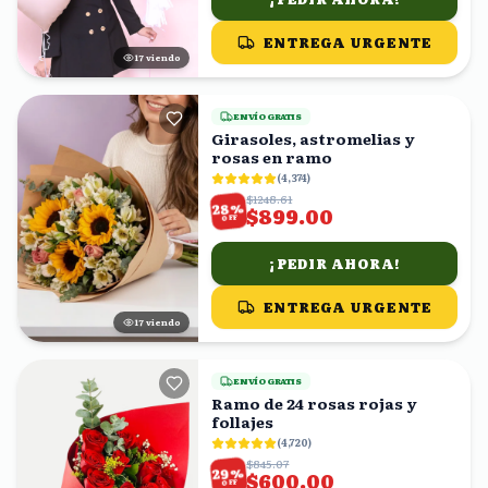
ENTREGA URGENTE
17
viendo
ENVÍO GRATIS
Girasoles, astromelias y
rosas en ramo
(
4,374
)
$1248.61
%
28
$899.00
OFF
¡PEDIR AHORA!
ENTREGA URGENTE
17
viendo
ENVÍO GRATIS
Ramo de 24 rosas rojas y
follajes
(
4,720
)
$845.07
%
29
$600.00
OFF