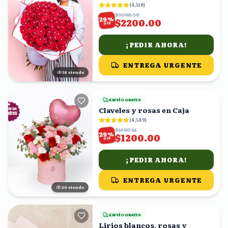
(
4,516
)
$3098.59
%
29
$2200.00
OFF
¡PEDIR AHORA!
ENTREGA URGENTE
16
viendo
ENVÍO GRATIS
Claveles y rosas en Caja
(
4,589
)
$1690.14
%
29
$1200.00
OFF
¡PEDIR AHORA!
ENTREGA URGENTE
20
viendo
ENVÍO GRATIS
Lirios blancos, rosas y