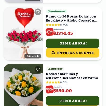
ENVÍO GRATIS
Ramo de 36 Rosas Rojas con
Eucalipto y Globo Corazón
'Bonita Me Encantas!'
(
4,056
)
$1882.81
%
27
$1374.45
OFF
¡PEDIR AHORA!
ENTREGA URGENTE
16
viendo
ENVÍO HOY
Rosas amarillas y
astromelias blancas en ramo
(
4,521
)
$774.65
%
29
$550.00
OFF
¡PEDIR AHORA!