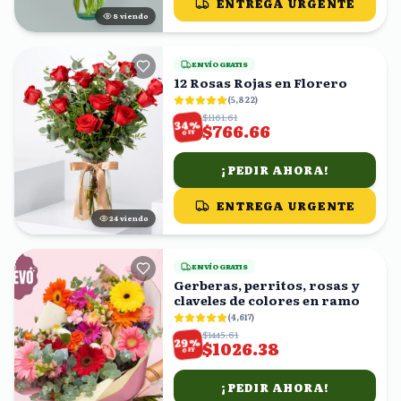
ENTREGA URGENTE
8
viendo
ENVÍO GRATIS
12 Rosas Rojas en Florero
(
5,822
)
$1161.61
%
34
$766.66
OFF
¡PEDIR AHORA!
ENTREGA URGENTE
24
viendo
ENVÍO GRATIS
Gerberas, perritos, rosas y
claveles de colores en ramo
(
4,617
)
$1445.61
%
29
$1026.38
OFF
¡PEDIR AHORA!