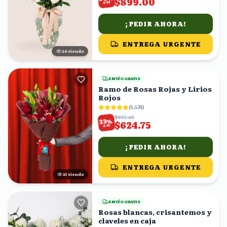
$899.00
OFF
¡PEDIR AHORA!
ENTREGA URGENTE
24
viendo
ENVÍO GRATIS
Ramo de Rosas Rojas y Lirios
Rojos
(
5,531
)
$932.46
%
33
$624.75
OFF
¡PEDIR AHORA!
ENTREGA URGENTE
21
viendo
ENVÍO GRATIS
Rosas blancas, crisantemos y
claveles en caja