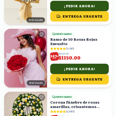
¡PEDIR AHORA!
ENTREGA URGENTE
23
viendo
ENVÍO GRATIS
Ramo de 50 Rosas Rojas
Envuelto
(
3,347
)
$1513.16
%
24
$1150.00
OFF
¡PEDIR AHORA!
ENTREGA URGENTE
10
viendo
ENVÍO GRATIS
Corona fúnebre de rosas
amarillas, crisantemos
blancos y follaje
(
2,985
)