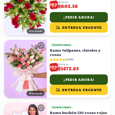
$1114.39
%
28
$802.36
OFF
¡PEDIR AHORA!
ENTREGA URGENTE
19
viendo
ENVÍO GRATIS
Ramo tulipanes, claveles y
rosas
(
4,665
)
$2074.13
%
29
$1472.63
OFF
¡PEDIR AHORA!
ENTREGA URGENTE
18
viendo
ENVÍO GRATIS
Ramo buchón 120 rosas rojas