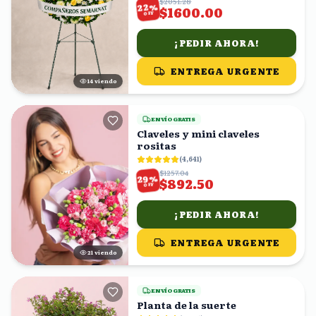
$2051.28
%
22
$1600.00
OFF
¡PEDIR AHORA!
ENTREGA URGENTE
14
viendo
ENVÍO GRATIS
Claveles y mini claveles
rositas
(
4,641
)
$1257.04
%
29
$892.50
OFF
¡PEDIR AHORA!
ENTREGA URGENTE
21
viendo
ENVÍO GRATIS
Planta de la suerte