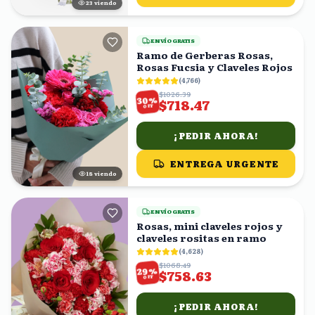
23
viendo
ENVÍO GRATIS
Ramo de Gerberas Rosas,
Rosas Fucsia y Claveles Rojos
(
4,766
)
$1026.39
%
30
$718.47
OFF
¡PEDIR AHORA!
ENTREGA URGENTE
18
viendo
ENVÍO GRATIS
Rosas, mini claveles rojos y
claveles rositas en ramo
(
4,628
)
$1068.49
%
29
$758.63
OFF
¡PEDIR AHORA!