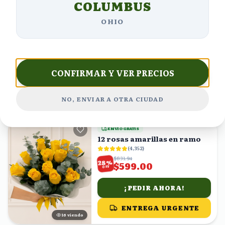
COLUMBUS
ENVÍO GRATIS
OHIO
Alegría Radiante en Caja
(
5,979
)
$1622.73
%
34
$1071.00
OFF
CONFIRMAR Y VER PRECIOS
¡PEDIR AHORA!
ENTREGA URGENTE
NO, ENVIAR A OTRA CIUDAD
25
viendo
ENVÍO GRATIS
12 rosas amarillas en ramo
(
4,352
)
$831.94
%
28
$599.00
OFF
¡PEDIR AHORA!
ENTREGA URGENTE
16
viendo