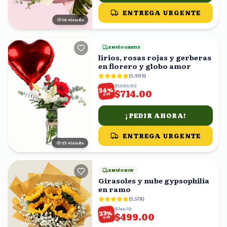
ENTREGA URGENTE
18
viendo
ENVÍO GRATIS
lirios, rosas rojas y gerberas
en florero y globo amor
(
5,909
)
$1081.82
%
34
$714.00
OFF
¡PEDIR AHORA!
ENTREGA URGENTE
25
viendo
ENVÍO HOY
Girasoles y nube gypsophilia
en ramo
(
5,578
)
$744.78
%
33
$499.00
OFF