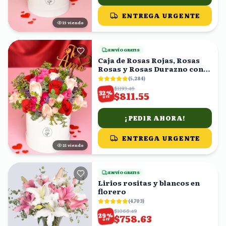
ENTREGA URGENTE
13
viendo
ENVÍO GRATIS
Caja de Rosas Rojas, Rosas
Rosas y Rosas Durazno con
Topper 'Te Amo'
(
5,284
)
$1193.46
%
32
$811.55
OFF
¡PEDIR AHORA!
ENTREGA URGENTE
21
viendo
ENVÍO GRATIS
Lirios rositas y blancos en
florero
(
4,703
)
$1068.49
%
29
$758.63
OFF