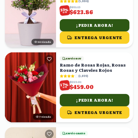
(
5,684
)
$931.13
%
33
$623.86
OFF
¡PEDIR AHORA!
ENTREGA URGENTE
24
viendo
ENVÍO HOY
Ramo de Rosas Rojas, Rosas
Rosas y Claveles Rojos
(
1,699
)
$553.01
%
17
$459.00
OFF
¡PEDIR AHORA!
ENTREGA URGENTE
7
viendo
ENVÍO GRATIS