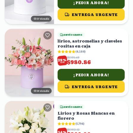
¡PEDIR AHORA!
ENTREGA URGENTE
17
viendo
ENVÍO GRATIS
lirios, astromelias y claveles
rositas en caja
(
4,586
)
$1381.49
%
29
$980.86
OFF
¡PEDIR AHORA!
ENTREGA URGENTE
19
viendo
ENVÍO GRATIS
Lirios y Rosas Blancas en
florero
(
5,794
)
$1362.12
%
34