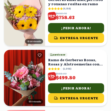
y roxanas rositas en ramo
(
4,914
)
$1083.76
%
30
$758.63
OFF
¡PEDIR AHORA!
ENTREGA URGENTE
20
viendo
ENVÍO HOY
Ramo de Gerberas Rosas,
Rosas y Alstroemerias con
Eucalipto
(
1,098
)
$588.00
%
15
$499.80
OFF
¡PEDIR AHORA!
ENTREGA URGENTE
3
viendo