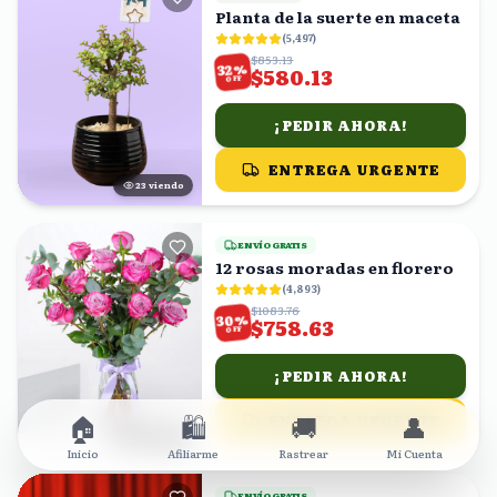
Planta de la suerte en maceta
(
5,497
)
$853.13
%
32
$580.13
OFF
¡PEDIR AHORA!
ENTREGA URGENTE
23
viendo
ENVÍO GRATIS
12 rosas moradas en florero
(
4,893
)
$1083.76
%
30
$758.63
OFF
¡PEDIR AHORA!
🏠
🛍️
🚚
👤
ENTREGA URGENTE
22
viendo
Inicio
Afiliarme
Rastrear
Mi Cuenta
ENVÍO GRATIS