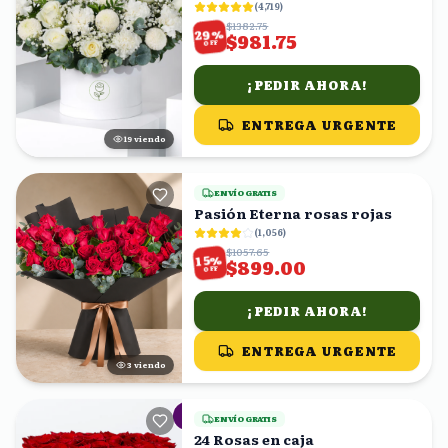
(
4,719
)
$1382.75
%
29
$981.75
OFF
¡PEDIR AHORA!
ENTREGA URGENTE
19
viendo
ENVÍO GRATIS
Pasión Eterna rosas rojas
(
1,056
)
$1057.65
%
15
$899.00
OFF
¡PEDIR AHORA!
ENTREGA URGENTE
3
viendo
ENVÍO GRATIS
24 Rosas en caja