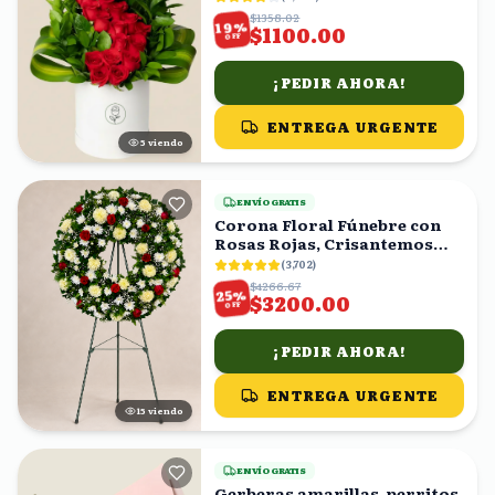
$1358.02
%
19
$1100.00
OFF
¡PEDIR AHORA!
ENTREGA URGENTE
5
viendo
ENVÍO GRATIS
Corona Floral Fúnebre con
Rosas Rojas, Crisantemos
Blancos y Amarillos
(
3,702
)
$4266.67
%
25
$3200.00
OFF
¡PEDIR AHORA!
ENTREGA URGENTE
15
viendo
ENVÍO GRATIS
Gerberas amarillas, perritos