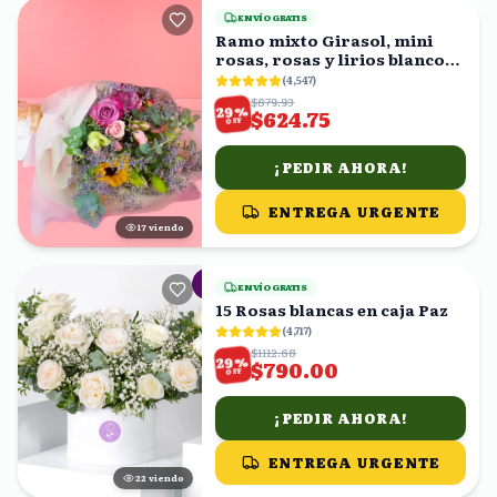
ENVÍO GRATIS
Ramo mixto Girasol, mini
rosas, rosas y lirios blancos
en ramo
(
4,547
)
$879.93
%
29
$624.75
OFF
¡PEDIR AHORA!
ENTREGA URGENTE
17
viendo
ENVÍO GRATIS
15 Rosas blancas en caja Paz
(
4,717
)
$1112.68
%
29
$790.00
OFF
¡PEDIR AHORA!
ENTREGA URGENTE
22
viendo