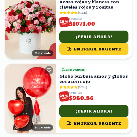
Rosas rojas y blancas con
claveles rojos y rositas
(
4,527
)
$1508.45
%
29
$1071.00
OFF
¡PEDIR AHORA!
ENTREGA URGENTE
21
viendo
ENVÍO GRATIS
Globo burbuja amor y globos
corazón rojo
(
4,705
)
$1381.49
%
29
$980.86
OFF
¡PEDIR AHORA!
ENTREGA URGENTE
20
viendo