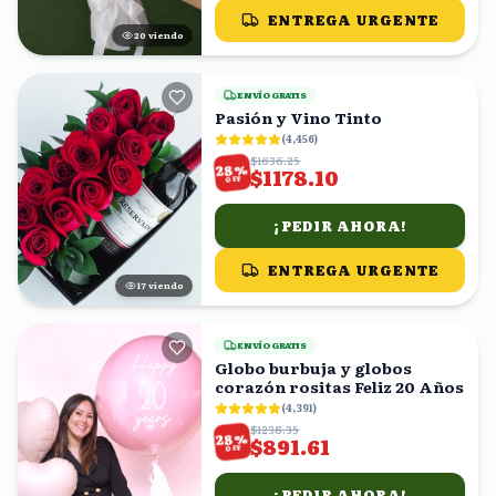
ENTREGA URGENTE
20
viendo
ENVÍO GRATIS
Pasión y Vino Tinto
(
4,456
)
$1636.25
%
28
$1178.10
OFF
¡PEDIR AHORA!
ENTREGA URGENTE
17
viendo
ENVÍO GRATIS
Globo burbuja y globos
corazón rositas Feliz 20 Años
(
4,391
)
$1238.35
%
28
$891.61
OFF
¡PEDIR AHORA!