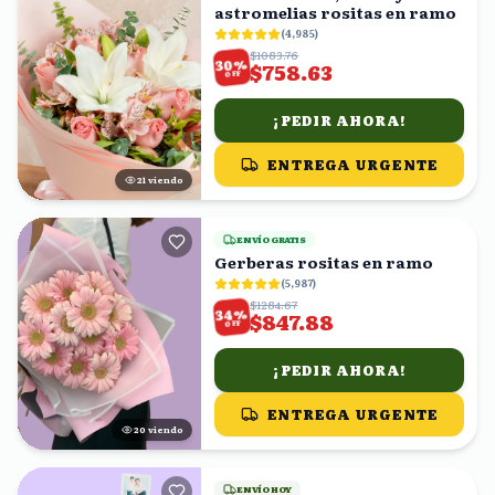
astromelias rositas en ramo
(
4,985
)
$1083.76
%
30
$758.63
OFF
¡PEDIR AHORA!
ENTREGA URGENTE
21
viendo
ENVÍO GRATIS
Gerberas rositas en ramo
(
5,987
)
$1284.67
%
34
$847.88
OFF
¡PEDIR AHORA!
ENTREGA URGENTE
20
viendo
ENVÍO HOY