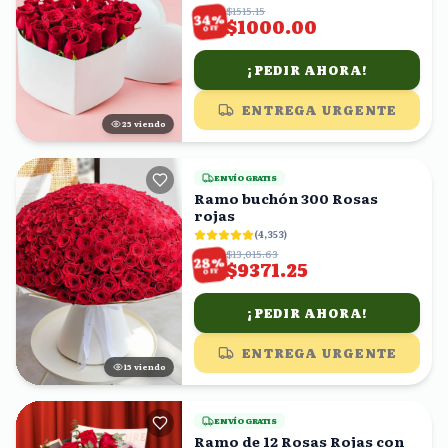
$1515.15
%
34
$1000.00
OFF
¡PEDIR AHORA!
ENTREGA URGENTE
25
viendo
ENVÍO GRATIS
Ramo buchón 300 Rosas
rojas
(
4,353
)
$13,015.63
%
28
$9371.25
OFF
¡PEDIR AHORA!
ENTREGA URGENTE
15
viendo
ENVÍO GRATIS
Ramo de 12 Rosas Rojas con