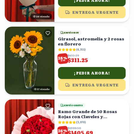
¡PEDIR AHORA!
ENTREGA URGENTE
19
viendo
ENVÍO HOY
Girasol, astromelia y 2 rosas
en florero
(
4,355
)
$432.29
%
28
$311.25
OFF
¡PEDIR AHORA!
ENTREGA URGENTE
18
viendo
ENVÍO GRATIS
Ramo Grande de 50 Rosas
Rojas con Claveles y
Eucalipto
(
3,970
)
$1899.58
%
26
$1405.69
OFF