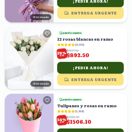
¡PEDIR AHORA!
ENTREGA URGENTE
23
viendo
ENVÍO GRATIS
12 rosas blancas en ramo
(
4,501
)
$1257.04
%
29
$892.50
OFF
¡PEDIR AHORA!
ENTREGA URGENTE
17
viendo
ENVÍO GRATIS
Tulipanes y rosas en ramo
(
5,914
)
$2281.97
%
34
$1506.10
OFF