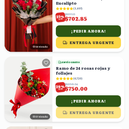
Eucalipto
(
3,697
)
$937.13
%
25
$702.85
OFF
¡PEDIR AHORA!
ENTREGA URGENTE
13
viendo
ENVÍO GRATIS
Ramo de 24 rosas rojas y
follajes
(
4,720
)
$1056.34
%
29
$750.00
OFF
¡PEDIR AHORA!
ENTREGA URGENTE
17
viendo