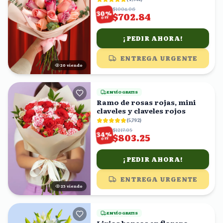
$1004.06
%
30
$702.84
OFF
¡PEDIR AHORA!
ENTREGA URGENTE
20
viendo
ENVÍO GRATIS
Ramo de rosas rojas, mini
claveles y claveles rojos
(
5,792
)
$1217.05
%
34
$803.25
OFF
¡PEDIR AHORA!
ENTREGA URGENTE
24
viendo
ENVÍO GRATIS