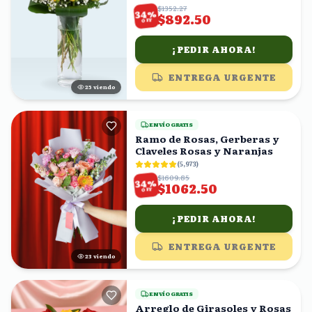
$1352.27
%
34
$892.50
OFF
¡PEDIR AHORA!
ENTREGA URGENTE
25
viendo
ENVÍO GRATIS
Ramo de Rosas, Gerberas y
Claveles Rosas y Naranjas
(
5,973
)
$1609.85
%
34
$1062.50
OFF
¡PEDIR AHORA!
ENTREGA URGENTE
24
viendo
ENVÍO GRATIS
Arreglo de Girasoles y Rosas