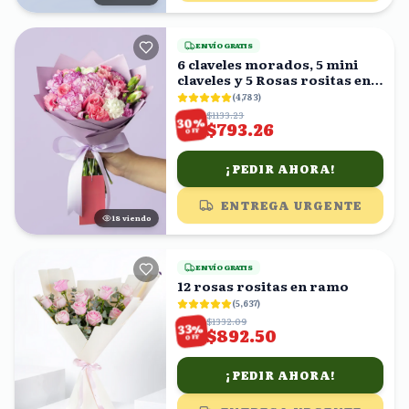
ENVÍO GRATIS
6 claveles morados, 5 mini
claveles y 5 Rosas rositas en
ramo
(
4,783
)
$1133.23
%
30
$793.26
OFF
¡PEDIR AHORA!
ENTREGA URGENTE
19
viendo
ENVÍO GRATIS
12 rosas rositas en ramo
(
5,637
)
$1332.09
%
33
$892.50
OFF
¡PEDIR AHORA!