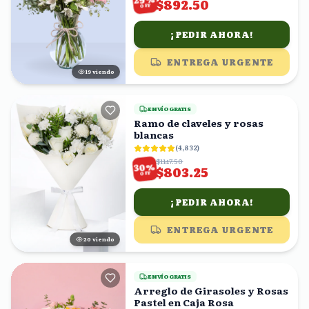
$892.50
OFF
¡PEDIR AHORA!
ENTREGA URGENTE
18
viendo
ENVÍO GRATIS
Ramo de claveles y rosas
blancas
(
4,832
)
$1147.50
%
30
$803.25
OFF
¡PEDIR AHORA!
ENTREGA URGENTE
20
viendo
ENVÍO GRATIS
Arreglo de Girasoles y Rosas
Pastel en Caja Rosa