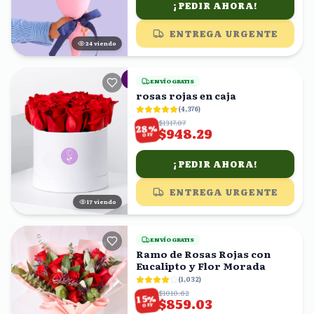
¡PEDIR AHORA!
ENTREGA URGENTE
23
viendo
ENVÍO GRATIS
rosas rojas en caja
(
4,376
)
$1317.07
%
28
$948.29
OFF
¡PEDIR AHORA!
ENTREGA URGENTE
18
viendo
ENVÍO GRATIS
Ramo de Rosas Rojas con
Eucalipto y Flor Morada
(
1,032
)
$1010.62
%
15
$859.03
OFF