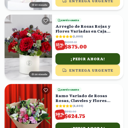
ENTREGA URGENTE
22
viendo
ENVÍO GRATIS
Arreglo de Rosas Rojas y
Flores Variadas en Caja
Blanca
(
5,000
)
$1268.12
%
31
$875.00
OFF
¡PEDIR AHORA!
ENTREGA URGENTE
20
viendo
ENVÍO GRATIS
Ramo Variado de Rosas
Rosas, Claveles y Flores
Mixtas con Eucalipto
(
4,800
)
$892.50
%
30
$624.75
OFF