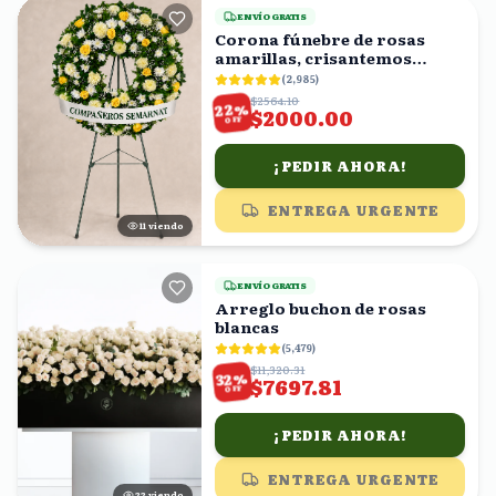
ENVÍO GRATIS
Corona fúnebre de rosas
amarillas, crisantemos
blancos y follaje
(
2,985
)
$2564.10
%
22
$2000.00
OFF
¡PEDIR AHORA!
ENTREGA URGENTE
11
viendo
ENVÍO GRATIS
Arreglo buchon de rosas
blancas
(
5,479
)
$11,320.31
%
32
$7697.81
OFF
¡PEDIR AHORA!
ENTREGA URGENTE
23
viendo