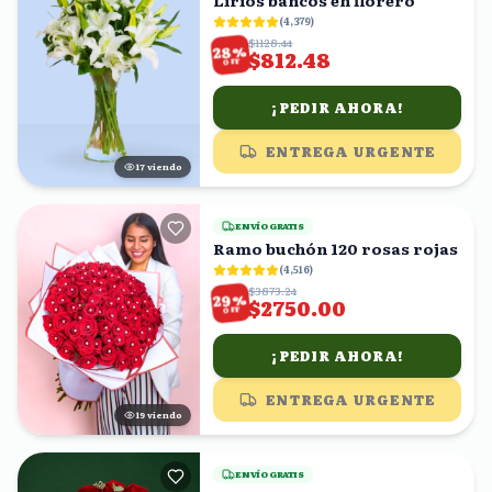
Lirios bancos en florero
(
4,379
)
$1128.44
%
28
$812.48
OFF
¡PEDIR AHORA!
ENTREGA URGENTE
17
viendo
ENVÍO GRATIS
Ramo buchón 120 rosas rojas
(
4,516
)
$3873.24
%
29
$2750.00
OFF
¡PEDIR AHORA!
ENTREGA URGENTE
19
viendo
ENVÍO GRATIS