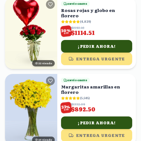
ENVÍO GRATIS
Rosas rojas y globo en
florero
(
4,829
)
$1592.16
%
30
$1114.51
OFF
¡PEDIR AHORA!
ENTREGA URGENTE
23
viendo
ENVÍO GRATIS
Margaritas amarillas en
florero
(
5,565
)
$1332.09
%
33
$892.50
OFF
¡PEDIR AHORA!
ENTREGA URGENTE
25
viendo