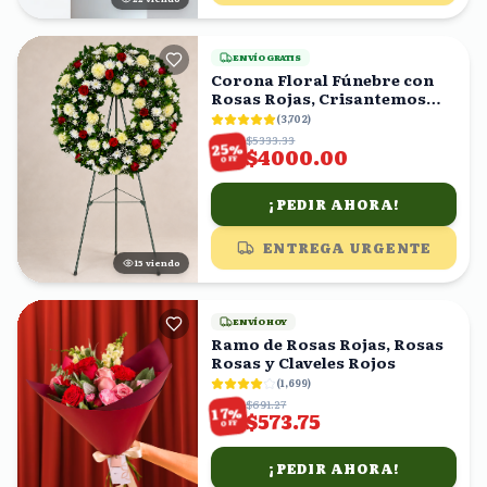
ENVÍO GRATIS
Corona Floral Fúnebre con
Rosas Rojas, Crisantemos
Blancos y Amarillos
(
3,702
)
$5333.33
%
25
$4000.00
OFF
¡PEDIR AHORA!
ENTREGA URGENTE
16
viendo
ENVÍO HOY
Ramo de Rosas Rojas, Rosas
Rosas y Claveles Rojos
(
1,699
)
$691.27
%
17
$573.75
OFF
¡PEDIR AHORA!