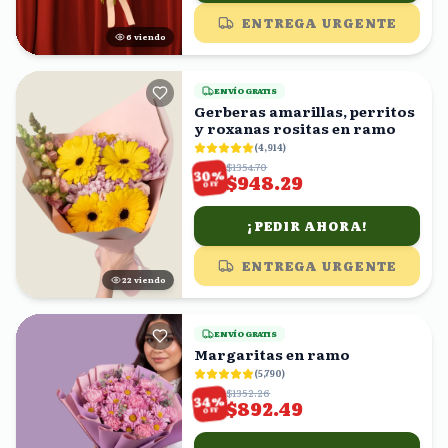
ENTREGA URGENTE
5
viendo
ENVÍO GRATIS
Gerberas amarillas, perritos
y roxanas rositas en ramo
(
4,914
)
$1354.70
%
30
$948.29
OFF
¡PEDIR AHORA!
ENTREGA URGENTE
22
viendo
ENVÍO GRATIS
Margaritas en ramo
(
5,790
)
$1352.26
%
34
$892.49
OFF