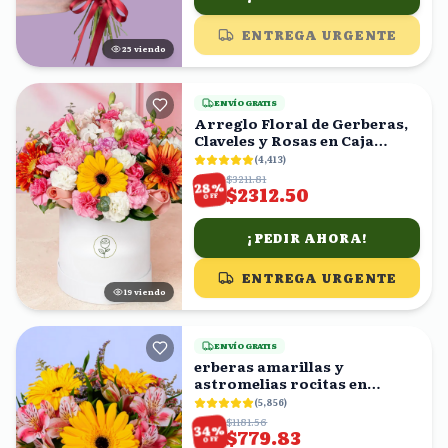
ENTREGA URGENTE
24
viendo
ENVÍO GRATIS
Arreglo Floral de Gerberas,
Claveles y Rosas en Caja
Blanca
(
4,413
)
$3211.81
%
28
$2312.50
OFF
¡PEDIR AHORA!
ENTREGA URGENTE
19
viendo
ENVÍO GRATIS
erberas amarillas y
astromelias rocitas en
florero
(
5,856
)
$1181.56
%
34
$779.83
OFF