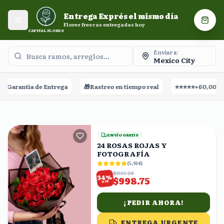
Entrega Exprés el mismo día. Flores frescas entregadas
Entrega Exprés el mismo día
hoy.
Abrir menú
Carri
Flores frescas entregadas hoy
CAPITAL FLORES
Enviar a:
Mexico City
Entrega
🎁
Rastreo en tiempo real
⭐⭐⭐⭐⭐
+60,000 Reseñas
🚀
ENVÍO GRATIS
24 ROSAS ROJAS Y
FOTOGRAFÍA
(
5,914
)
$1513.26
%
34
$998.75
OFF
¡PEDIR AHORA!
ENTREGA URGENTE