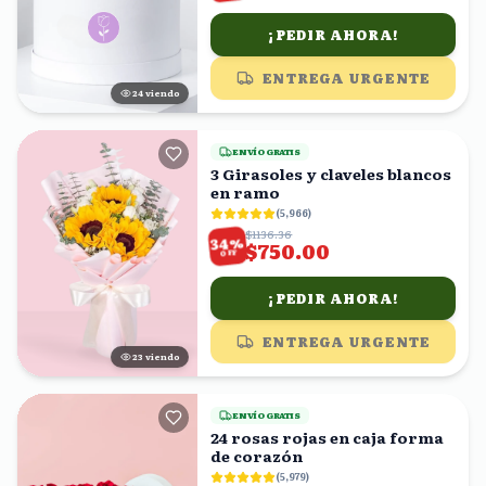
¡PEDIR AHORA!
ENTREGA URGENTE
25
viendo
ENVÍO GRATIS
3 Girasoles y claveles blancos
en ramo
(
5,966
)
$1136.36
%
34
$750.00
OFF
¡PEDIR AHORA!
ENTREGA URGENTE
24
viendo
ENVÍO GRATIS
24 rosas rojas en caja forma
de corazón
(
5,979
)