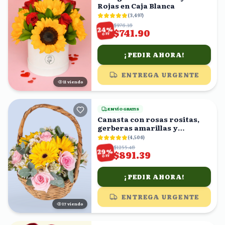
Rojas en Caja Blanca
(
3,497
)
$976.18
%
24
$741.90
OFF
¡PEDIR AHORA!
ENTREGA URGENTE
10
viendo
ENVÍO GRATIS
Canasta con rosas rositas,
gerberas amarillas y
astromelias blancas
(
4,506
)
$1255.48
%
29
$891.39
OFF
¡PEDIR AHORA!
ENTREGA URGENTE
17
viendo