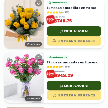
ENVÍO GRATIS
12 rosas amarillas en ramo
(
4,352
)
$1039.93
%
28
$748.75
OFF
¡PEDIR AHORA!
ENTREGA URGENTE
17
viendo
ENVÍO GRATIS
12 rosas moradas en florero
(
4,893
)
$1354.70
%
30
$948.29
OFF
¡PEDIR AHORA!
ENTREGA URGENTE
23
viendo