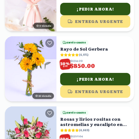
¡PEDIR AHORA!
ENTREGA URGENTE
4
viendo
ENVÍO GRATIS
Rayo de Sol Gerbera
(
4,975
)
$1214.29
%
30
$850.00
OFF
¡PEDIR AHORA!
ENTREGA URGENTE
21
viendo
ENVÍO GRATIS
Rosas y lirios rositas con
astromelias y eucalipto en
florero
(
4,649
)
$1257.04
%
29