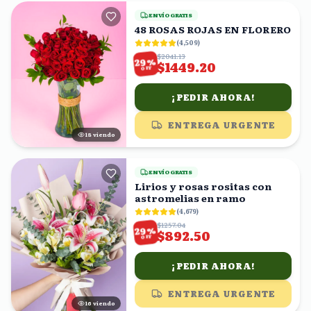
ENVÍO GRATIS
48 ROSAS ROJAS EN FLORERO
(
4,509
)
$2041.13
%
29
$1449.20
OFF
¡PEDIR AHORA!
ENTREGA URGENTE
17
viendo
ENVÍO GRATIS
Lirios y rosas rositas con
astromelias en ramo
(
4,679
)
$1257.04
%
29
$892.50
OFF
¡PEDIR AHORA!
ENTREGA URGENTE
15
viendo