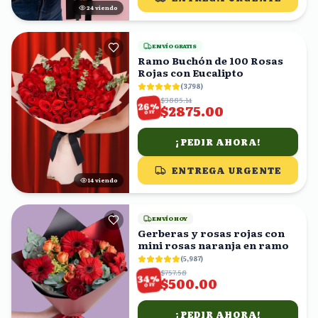
25
viendo
ENVÍO GRATIS
Ramo Buchón de 100 Rosas
Rojas con Eucalipto
(
3,798
)
$3885.14
%
26
$2875.00
OFF
¡PEDIR AHORA!
ENTREGA URGENTE
14
viendo
ENVÍO HOY
Gerberas y rosas rojas con
mini rosas naranja en ramo
(
5,987
)
$757.58
%
34
$500.00
OFF
¡PEDIR AHORA!