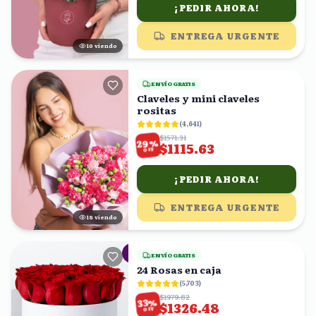
¡PEDIR AHORA!
ENTREGA URGENTE
10
viendo
ENVÍO GRATIS
Claveles y mini claveles
rositas
(
4,641
)
$1571.31
%
29
$1115.63
OFF
¡PEDIR AHORA!
ENTREGA URGENTE
17
viendo
ENVÍO GRATIS
24 Rosas en caja
(
5,703
)
$1979.82
%
33
$1326.48
OFF