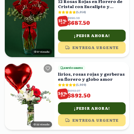
12 Rosas Rojas en Florero de
Cristal con Eucalipto y
Gypsophila
(
5,056
)
$996.38
%
31
$687.50
OFF
¡PEDIR AHORA!
ENTREGA URGENTE
18
viendo
ENVÍO GRATIS
lirios, rosas rojas y gerberas
en florero y globo amor
(
5,909
)
$1352.27
%
34
$892.50
OFF
¡PEDIR AHORA!
ENTREGA URGENTE
21
viendo