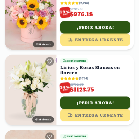
(
2,198
)
$1205.16
%
19
$976.18
OFF
¡PEDIR AHORA!
ENTREGA URGENTE
9
viendo
ENVÍO GRATIS
Lirios y Rosas Blancas en
florero
(
5,794
)
$1702.65
%
34
$1123.75
OFF
¡PEDIR AHORA!
ENTREGA URGENTE
22
viendo
ENVÍO GRATIS