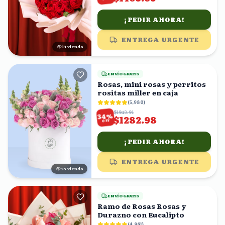
¡PEDIR AHORA!
ENTREGA URGENTE
14
viendo
ENVÍO GRATIS
Rosas, mini rosas y perritos
rositas miller en caja
(
5,980
)
$1943.91
%
34
$1282.98
OFF
¡PEDIR AHORA!
ENTREGA URGENTE
25
viendo
ENVÍO GRATIS
Ramo de Rosas Rosas y
Durazno con Eucalipto
(
4,961
)