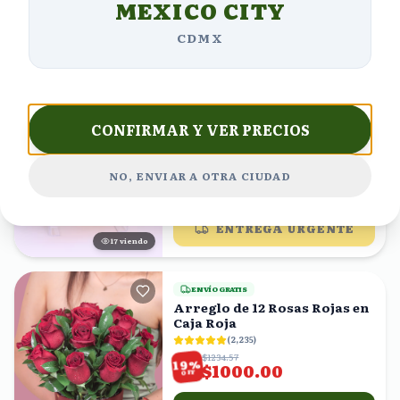
MEXICO CITY
ENTREGA URGENTE
23
viendo
CDMX
ENVÍO GRATIS
Gerberas rositas, rosas
moradas y margaritas
amarillas en ramo
(
4,528
)
CONFIRMAR Y VER PRECIOS
$1144.37
%
29
$812.50
OFF
NO, ENVIAR A OTRA CIUDAD
¡PEDIR AHORA!
ENTREGA URGENTE
18
viendo
ENVÍO GRATIS
Arreglo de 12 Rosas Rojas en
Caja Roja
(
2,235
)
$1234.57
%
19
$1000.00
OFF