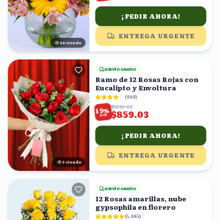
¡PEDIR AHORA!
ENTREGA URGENTE
24
viendo
ENVÍO GRATIS
Ramo de 12 Rosas Rojas con
Eucalipto y Envoltura
(
999
)
$1010.62
%
15
$859.03
OFF
¡PEDIR AHORA!
ENTREGA URGENTE
6
viendo
ENVÍO GRATIS
12 Rosas amarillas, nube
gypsophila en florero
(
5,985
)