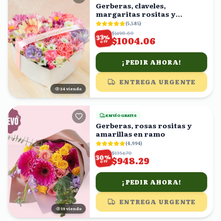
Gerberas, claveles,
margaritas rositas y
margaritas blancas en caja
(
5,585
)
forma corazón
$1498.60
%
33
$1004.06
OFF
¡PEDIR AHORA!
ENTREGA URGENTE
24
viendo
ENVÍO GRATIS
Gerberas, rosas rositas y
amarillas en ramo
(
4,994
)
$1354.70
%
30
$948.29
OFF
¡PEDIR AHORA!
ENTREGA URGENTE
18
viendo