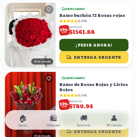
ENVÍO GRATIS
Ramo buchón 72 Rosas rojas
(
5,579
)
$2331.16
%
33
$1561.88
OFF
¡PEDIR AHORA!
ENTREGA URGENTE
22
viendo
ENVÍO GRATIS
Ramo de Rosas Rojas y Lirios
Rojos
(
5,531
)
$1165.58
%
33
$780.94
OFF
🏠
🛍️
🚚
👤
¡PEDIR AHORA!
Inicio
Afiliarme
Rastrear
Mi Cuenta
ENTREGA URGENTE
24
viendo