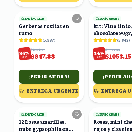
24
viendo
ENVÍO GRATIS
ENVÍO GRATIS
Gerberas rositas en
kit: Vino tinto,
ramo
chocolate 90gr
caballero y fot
(
5,987
)
(
5,842
)
en caja
$1284.67
$1595.68
%
%
34
34
$847.88
$1053.15
OFF
OFF
¡PEDIR AHORA!
¡PEDIR AH
ENTREGA URGENTE
ENTREGA 
24
viendo
ENVÍO GRATIS
ENVÍO GRATIS
12 Rosas amarillas,
Rosas, mini cla
nube gypsophila en
rojos y clavele