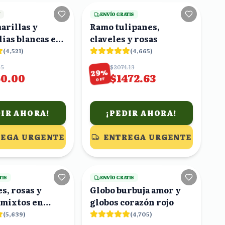
Y
ENVÍO GRATIS
arillas y
Ramo tulipanes,
ias blancas en
claveles y rosas
(
4,521
)
(
4,665
)
65
$2074.13
%
29
50.00
$1472.63
OFF
DIR AHORA!
¡PEDIR AHORA!
EGA URGENTE
ENTREGA URGENTE
22
viendo
20
viendo
TIS
ENVÍO GRATIS
s, rosas y
Globo burbuja amor y
 mixtos en
globos corazón rojo
(
5,639
)
(
4,705
)