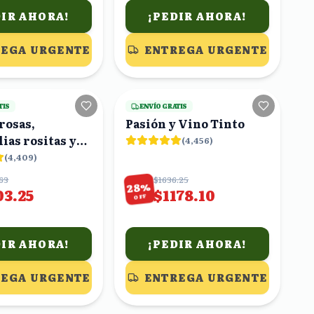
DIR AHORA!
¡PEDIR AHORA!
EGA URGENTE
ENTREGA URGENTE
21
viendo
17
viendo
TIS
ENVÍO GRATIS
 rosas,
Pasión y Vino Tinto
ias rositas y
(
4,456
)
 baby
(
4,409
)
.63
$1636.25
%
28
03.25
$1178.10
OFF
DIR AHORA!
¡PEDIR AHORA!
EGA URGENTE
ENTREGA URGENTE
18
viendo
20
viendo