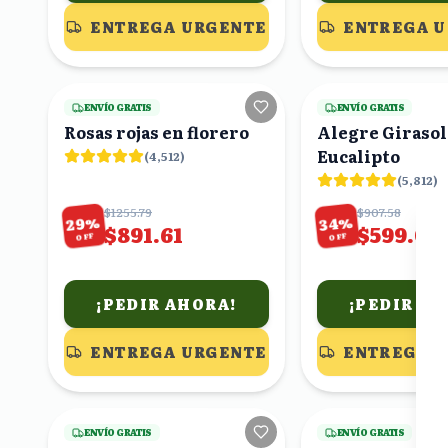
ENTREGA URGENTE
ENTREGA 
20
viendo
ENVÍO GRATIS
ENVÍO GRATIS
Rosas rojas en florero
Alegre Girasol
Eucalipto
(
4,512
)
(
5,812
)
$1255.79
$907.58
%
%
29
34
$891.61
$599.00
OFF
OFF
¡PEDIR AHORA!
¡PEDIR AH
ENTREGA URGENTE
ENTREGA 
20
viendo
ENVÍO GRATIS
ENVÍO GRATIS