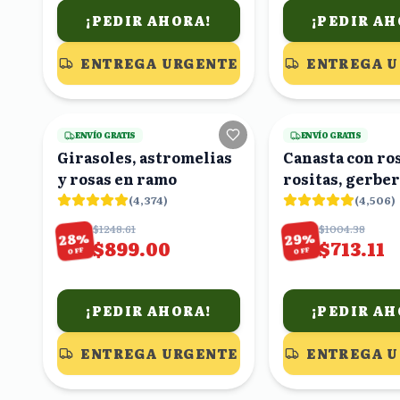
¡PEDIR AHORA!
¡PEDIR AH
ENTREGA URGENTE
ENTREGA 
16
viendo
ENVÍO GRATIS
ENVÍO GRATIS
Girasoles, astromelias
Canasta con ro
y rosas en ramo
rositas, gerbe
amarillas y as
(
4,374
)
(
4,506
)
blancas
$1248.61
$1004.38
%
%
28
29
$899.00
$713.11
OFF
OFF
¡PEDIR AHORA!
¡PEDIR AH
ENTREGA URGENTE
ENTREGA 
19
viendo