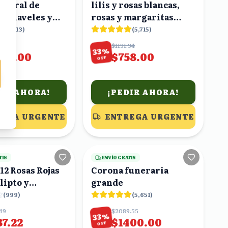
Floral de
lilis y rosas blancas,
, Claveles y
rosas y margaritas
 Caja Blanca
rojas
(
4,413
)
(
5,715
)
.44
$1131.34
%
33
850.00
$758.00
OFF
DIR AHORA!
¡PEDIR AHORA!
EGA URGENTE
ENTREGA URGENTE
3
viendo
23
viendo
TIS
ENVÍO GRATIS
12 Rosas Rojas
Corona funeraria
lipto y
grande
ra
(
999
)
(
5,651
)
49
$2089.55
%
33
87.22
$1400.00
OFF