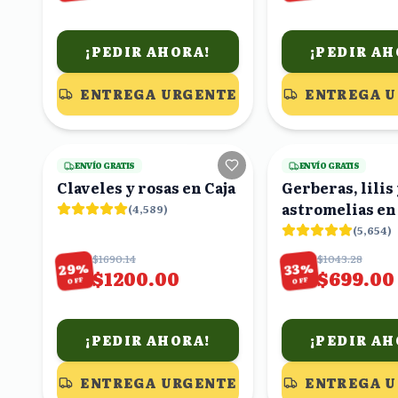
¡PEDIR AHORA!
¡PEDIR AH
ENTREGA URGENTE
ENTREGA 
17
viendo
ENVÍO GRATIS
ENVÍO GRATIS
Claveles y rosas en Caja
Gerberas, lilis
astrom
(
4,589
)
(
5,654
)
$1690.14
$1043.28
%
%
29
33
$1200.00
$699.00
OFF
OFF
¡PEDIR AHORA!
¡PEDIR AH
ENTREGA URGENTE
ENTREGA 