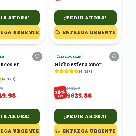
DIR AHORA!
¡PEDIR AHORA!
EGA URGENTE
ENTREGA URGENTE
16
viendo
18
viendo
TIS
ENVÍO GRATIS
ancos en
Globo esfera amor
(
4,358
)
(
4,379
)
75
$866.47
%
28
49.98
$623.86
OFF
DIR AHORA!
¡PEDIR AHORA!
EGA URGENTE
ENTREGA URGENTE