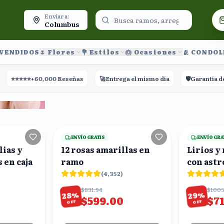
oy.
Enviar a:
Columbus
 VENDIDOS
🌷 Flores
💐 Estilos
🎂 Ocasiones
🫂 CONDO
⭐⭐
+60,000 Reseñas
🚀
Entrega el mismo día
🛡️
Garantía de Entreg
17
viendo
16
viendo
ENVÍO GRATIS
ENVÍO GRA
lias y
12 rosas amarillas en
Lirios y
 en caja
ramo
con astr
ramo
(
4,352
)
$831.94
$1005
%
%
28
29
$599.00
$7
OFF
OFF