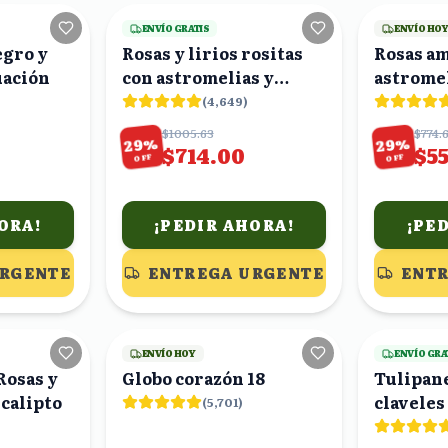
ENVÍO GRATIS
ENVÍO HO
egro y
Rosas y lirios rositas
Rosas am
uación
con astromelias y
astromel
eucalipto en florero
ramo
(
4,649
)
$1005.63
$774.
%
%
29
29
$714.00
$5
OFF
OFF
ORA!
¡PEDIR AHORA!
¡PE
URGENTE
ENTREGA URGENTE
ENTR
20
viendo
24
viendo
ENVÍO HOY
ENVÍO GRA
Rosas y
Globo corazón 18
Tulipane
calipto
claveles
(
5,701
)
ramo