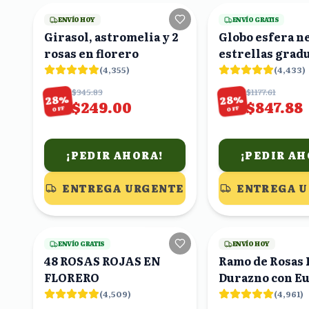
ENVÍO HOY
ENVÍO GRATIS
Girasol, astromelia y 2
Globo esfera n
rosas en florero
estrellas grad
(
4,355
)
(
4,433
)
$345.83
$1177.61
%
%
28
28
$249.00
$847.88
OFF
OFF
¡PEDIR AHORA!
¡PEDIR AH
ENTREGA URGENTE
ENTREGA 
19
viendo
ENVÍO GRATIS
ENVÍO HOY
48 ROSAS ROJAS EN
Ramo de Rosas 
FLORERO
Durazno con Eu
(
4,509
)
(
4,961
)