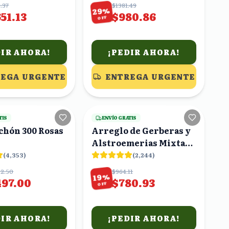
.37
$1381.49
%
29
51.13
$980.86
OFF
DIR AHORA!
¡PEDIR AHORA!
EGA URGENTE
ENTREGA URGENTE
18
viendo
10
viendo
TIS
ENVÍO GRATIS
chón 300 Rosas
Arreglo de Gerberas y
Alstroemerias Mixtas
en Florero con Moño
(
4,353
)
(
2,244
)
Verde
12.50
$964.11
%
19
497.00
$780.93
OFF
DIR AHORA!
¡PEDIR AHORA!