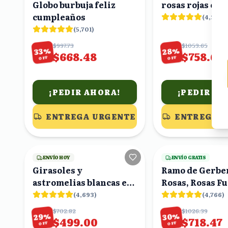
Globo burbuja feliz
rosas rojas en c
cumpleaños
(
4,376
)
(
5,701
)
$997.73
$1053.65
%
%
28
33
$668.48
$758.63
OFF
OFF
¡PEDIR AHORA!
¡PEDIR AH
ENTREGA URGENTE
ENTREGA 
19
viendo
ENVÍO HOY
ENVÍO GRATIS
Girasoles y
Ramo de Gerbe
astromelias blancas en
Rosas, Rosas Fu
ramo
Claveles Rojos
(
4,693
)
(
4,766
)
$702.82
$1026.39
%
%
29
30
$499.00
$718.47
OFF
OFF