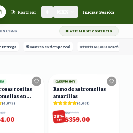
Rastrear
🌐
MXN
Iniciar Sesión
Carrito de compras
LENCIAS
🏢 AFILIAR MI COMERCIO
a
🎁
Rastreo en tiempo real
⭐⭐⭐⭐⭐
+60,000 Reseñas
20
viendo
17
viendo
TIS
ENVÍO HOY
 rosas rositas
Ramo de astromelias
omelias en
amarillas
(
4,679
)
(
4,661
)
.63
$505.63
%
29
14.00
$359.00
OFF