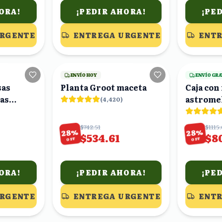
ORA!
¡PEDIR AHORA!
¡PE
URGENTE
ENTREGA URGENTE
ENTR
17
viendo
17
viendo
ENVÍO HOY
ENVÍO GRA
sas
Planta Groot maceta
Caja con
ras
astromel
(
4,420
)
tromelias
claveles
$742.51
$1115
%
%
28
28
$534.61
$8
OFF
OFF
ORA!
¡PEDIR AHORA!
¡PE
URGENTE
ENTREGA URGENTE
ENTR
19
viendo
21
viendo