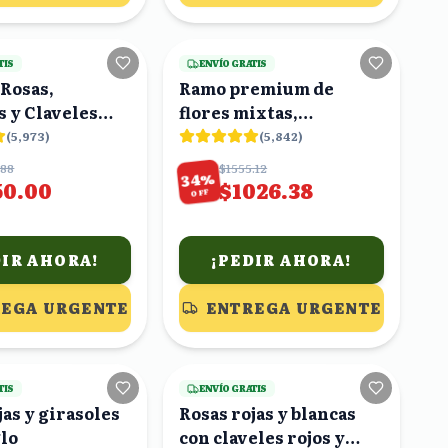
25
viendo
23
viendo
TIS
ENVÍO GRATIS
Rosas,
Ramo premium de
 y Claveles
flores mixtas,
Naranjas
gerberas, rosas,
(
5,973
)
(
5,842
)
claveles
.88
$1555.12
%
34
50.00
$1026.38
OFF
DIR AHORA!
¡PEDIR AHORA!
EGA URGENTE
ENTREGA URGENTE
16
viendo
17
viendo
TIS
ENVÍO GRATIS
jas y girasoles
Rosas rojas y blancas
lo
con claveles rojos y