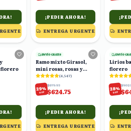
ORA!
¡PEDIR AHORA!
¡PE
URGENTE
ENTREGA URGENTE
ENTR
22
viendo
19
viendo
ENVÍO GRATIS
ENVÍO GRA
 y
Ramo mixto Girasol,
Lirios b
elias en florero
mini rosas, rosas y
florero
lirios blancos en ramo
(
4,547
)
$879.93
$902.
%
%
29
28
$624.75
$6
OFF
OFF
ORA!
¡PEDIR AHORA!
¡PE
URGENTE
ENTREGA URGENTE
ENTR