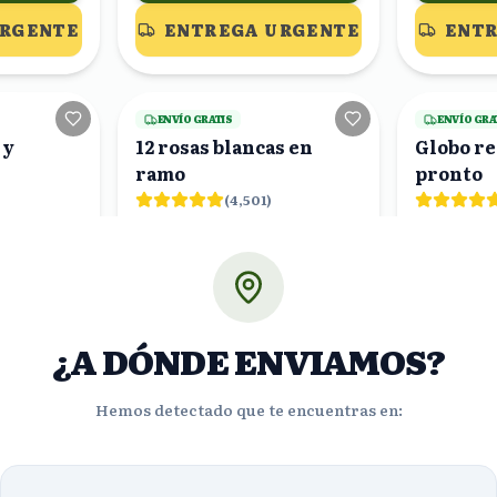
URGENTE
ENTREGA URGENTE
ENTR
25
viendo
19
viendo
ENVÍO GRATIS
ENVÍO GRA
 y
12 rosas blancas en
Globo r
ramo
pronto
(
4,501
)
$1005.63
$929.
%
%
29
28
$714.00
$6
OFF
OFF
ORA!
¡PEDIR AHORA!
¡PE
¿A DÓNDE ENVIAMOS?
URGENTE
ENTREGA URGENTE
ENTR
Hemos detectado que te encuentras en:
17
viendo
22
viendo
ENVÍO GRATIS
ENVÍO GRA