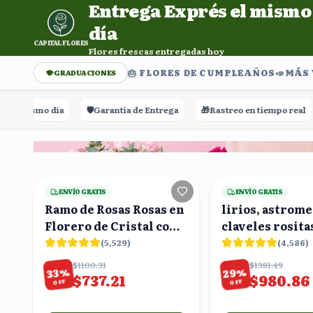
Entrega Exprés el mismo
Entrega Exprés el mismo día. Flores frescas entregadas h
día
CAPITAL FLORES
Flores frescas entregadas hoy
🎂 FLORES DE CUMPLEAÑOS
📣​MÁS
GRADUACIONES
smo día
🛡️
Garantía de Entrega
🎁
Rastreo en tiempo real
⭐⭐⭐
21
viendo
ENVÍO GRATIS
ENVÍO GRATIS
Ramo de Rosas Rosas en
lirios, astrome
Florero de Cristal con
claveles rositas
Globo Corazón
(
5,529
)
(
4,586
)
$1100.31
$1381.49
%
%
29
33
$737.21
$980.86
OFF
OFF