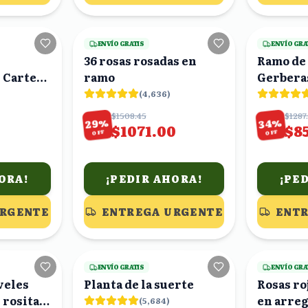
23
viendo
22
viendo
ENVÍO GRATIS
ENVÍO GRA
36 rosas rosadas en
Ramo de 
, Cartera
ramo
Gerberas
ografía
Rosas y 
(
4,636
)
$1508.45
$1287
%
%
29
34
$1071.00
$8
OFF
OFF
ORA!
¡PEDIR AHORA!
¡PE
URGENTE
ENTREGA URGENTE
ENTR
20
viendo
25
viendo
ENVÍO GRATIS
ENVÍO GRA
veles
Planta de la suerte
Rosas ro
s rositas
en arreg
(
5,684
)