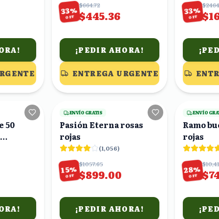
$664.72
$2464
%
%
33
33
$445.36
$16
OFF
OFF
ORA!
¡PEDIR AHORA!
¡PE
URGENTE
ENTREGA URGENTE
ENTR
15
viendo
3
viendo
ENVÍO GRATIS
ENVÍO GRA
e 50
Pasión Eterna rosas
Ramo bu
rojas
rojas
lipto
(
1,056
)
$1057.65
$10,4
%
%
28
15
$899.00
$7
OFF
OFF
ORA!
¡PEDIR AHORA!
¡PE