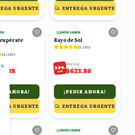
EGA URGENTE
ENTREGA URGENTE
17
viendo
23
viendo
TIS
ENVÍO GRATIS
ecupérate
Rayo de Sol
(
5,785
)
(
4,385
)
69
$945.24
%
34
69.38
$623.86
Close
OFF
DIR AHORA!
¡PEDIR AHORA!
EGA URGENTE
ENTREGA URGENTE
18
viendo
25
viendo
TIS
ENVÍO GRATIS