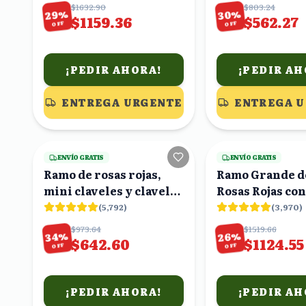
$1632.90
$803.24
%
%
29
30
$1159.36
$562.27
OFF
OFF
¡PEDIR AHORA!
¡PEDIR AH
ENTREGA URGENTE
ENTREGA 
25
viendo
ENVÍO GRATIS
ENVÍO GRATIS
Ramo de rosas rojas,
Ramo Grande d
mini claveles y claveles
Rosas Rojas con
rojos
Claveles y Euca
(
5,792
)
(
3,970
)
$973.64
$1519.66
%
%
34
26
$642.60
$1124.55
OFF
OFF
¡PEDIR AHORA!
¡PEDIR AH