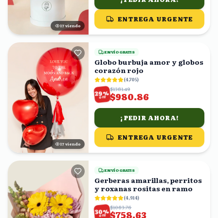
ENTREGA URGENTE
17
viendo
ENVÍO GRATIS
Globo burbuja amor y globos
corazón rojo
(
4,705
)
$1381.49
%
29
$980.86
OFF
¡PEDIR AHORA!
ENTREGA URGENTE
17
viendo
ENVÍO GRATIS
Gerberas amarillas, perritos
y roxanas rositas en ramo
(
4,914
)
$1083.76
%
30
$758.63
OFF