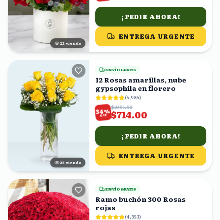
¡PEDIR AHORA!
ENTREGA URGENTE
22
viendo
ENVÍO GRATIS
12 Rosas amarillas, nube
gypsophila en florero
(
5,985
)
$1081.82
%
34
$714.00
OFF
¡PEDIR AHORA!
ENTREGA URGENTE
24
viendo
ENVÍO GRATIS
Ramo buchón 300 Rosas
rojas
(
4,353
)