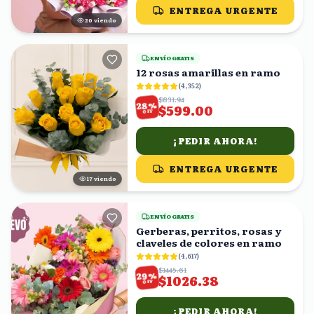
ENTREGA URGENTE
19
viendo
ENVÍO GRATIS
12 rosas amarillas en ramo
(
4,352
)
$831.94
%
28
$599.00
OFF
¡PEDIR AHORA!
ENTREGA URGENTE
18
viendo
ENVÍO GRATIS
Gerberas, perritos, rosas y
claveles de colores en ramo
(
4,617
)
$1445.61
%
29
$1026.38
OFF
¡PEDIR AHORA!