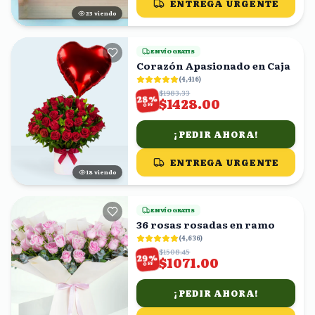
ENTREGA URGENTE
23
viendo
ENVÍO GRATIS
Corazón Apasionado en Caja
(
4,416
)
$1983.33
%
28
$1428.00
OFF
¡PEDIR AHORA!
ENTREGA URGENTE
19
viendo
ENVÍO GRATIS
36 rosas rosadas en ramo
(
4,636
)
$1508.45
%
29
$1071.00
OFF
¡PEDIR AHORA!