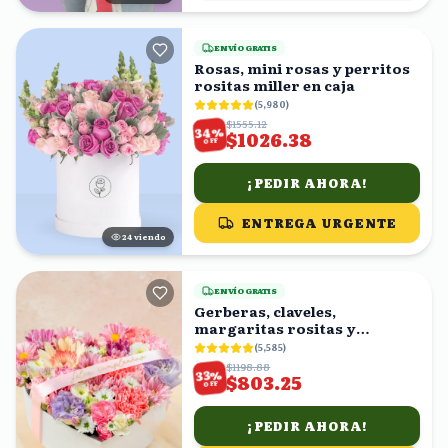
ENVÍO GRATIS
Rosas, mini rosas y perritos
rositas miller en caja
(
5,980
)
$1555.12
%
34
$1026.38
OFF
¡PEDIR AHORA!
ENTREGA URGENTE
23
viendo
ENVÍO GRATIS
Gerberas, claveles,
margaritas rositas y
margaritas blancas en caja
(
5,585
)
forma corazón
$1198.88
%
33
$803.25
OFF
¡PEDIR AHORA!