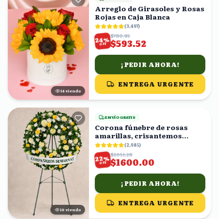
Arreglo de Girasoles y Rosas
Rojas en Caja Blanca
(
3,497
)
$780.95
%
24
$593.52
OFF
¡PEDIR AHORA!
ENTREGA URGENTE
15
viendo
ENVÍO GRATIS
Corona fúnebre de rosas
amarillas, crisantemos
blancos y follaje
(
2,985
)
$2051.28
%
22
$1600.00
OFF
¡PEDIR AHORA!
ENTREGA URGENTE
9
viendo