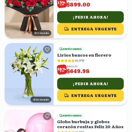
%
15
$899.00
OFF
¡PEDIR AHORA!
ENTREGA URGENTE
5
viendo
ENVÍO GRATIS
Lirios bancos en florero
(
4,379
)
$902.75
%
28
$649.98
OFF
¡PEDIR AHORA!
ENTREGA URGENTE
15
viendo
ENVÍO GRATIS
Globo burbuja y globos
corazón rositas Feliz 20 Años