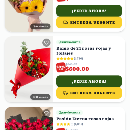
¡PEDIR AHORA!
ENTREGA URGENTE
18
viendo
ENVÍO GRATIS
Ramo de 24 rosas rojas y
follajes
(
4,720
)
$845.07
%
29
$600.00
OFF
¡PEDIR AHORA!
ENTREGA URGENTE
17
viendo
ENVÍO GRATIS
Pasión Eterna rosas rojas
(
1,056
)
$1057.65