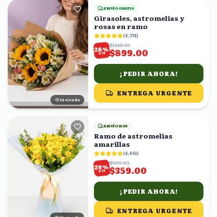
ENVÍO GRATIS
Girasoles, astromelias y
rosas en ramo
(
4,374
)
$1248.61
%
28
$899.00
OFF
¡PEDIR AHORA!
ENTREGA URGENTE
15
viendo
ENVÍO HOY
Ramo de astromelias
amarillas
(
4,661
)
$505.63
%
29
$359.00
OFF
¡PEDIR AHORA!
ENTREGA URGENTE