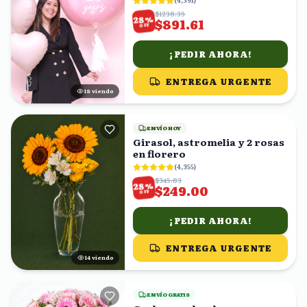
(
4,391
)
$1238.35
%
28
$891.61
OFF
¡PEDIR AHORA!
ENTREGA URGENTE
19
viendo
ENVÍO HOY
Girasol, astromelia y 2 rosas
en florero
(
4,355
)
$345.83
%
28
$249.00
OFF
¡PEDIR AHORA!
ENTREGA URGENTE
13
viendo
ENVÍO GRATIS