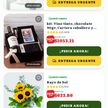
ENTREGA URGENTE
17
viendo
ENVÍO GRATIS
kit: Vino tinto, chocolate
90gr, Cartera caballero y
fotografía en caja
(
5,842
)
$1595.68
%
34
$1053.15
OFF
¡PEDIR AHORA!
ENTREGA URGENTE
23
viendo
ENVÍO GRATIS
Rayo de Sol
(
5,785
)
$945.24
%
34
$623.86
OFF
¡PEDIR AHORA!