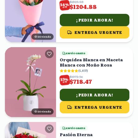
$1825.58
%
34
$1204.88
OFF
¡PEDIR AHORA!
ENTREGA URGENTE
23
viendo
ENVÍO GRATIS
Orquídea Blanca en Maceta
Blanca con Moño Rosa
(
5,637
)
$1072.34
%
33
$718.47
OFF
¡PEDIR AHORA!
ENTREGA URGENTE
24
viendo
ENVÍO GRATIS
Pasión Eterna