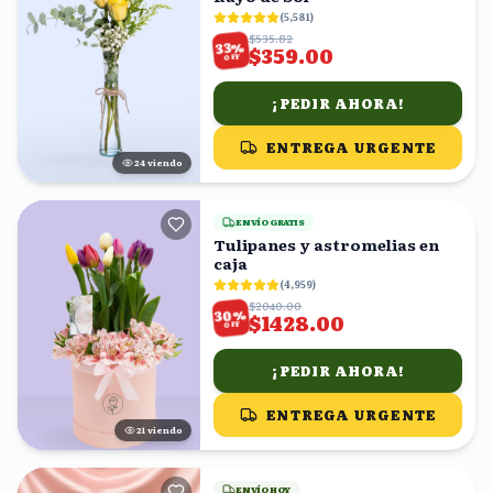
(
5,581
)
$535.82
%
33
$359.00
OFF
¡PEDIR AHORA!
ENTREGA URGENTE
25
viendo
ENVÍO GRATIS
Tulipanes y astromelias en
caja
(
4,959
)
$2040.00
%
30
$1428.00
OFF
¡PEDIR AHORA!
ENTREGA URGENTE
20
viendo
ENVÍO HOY