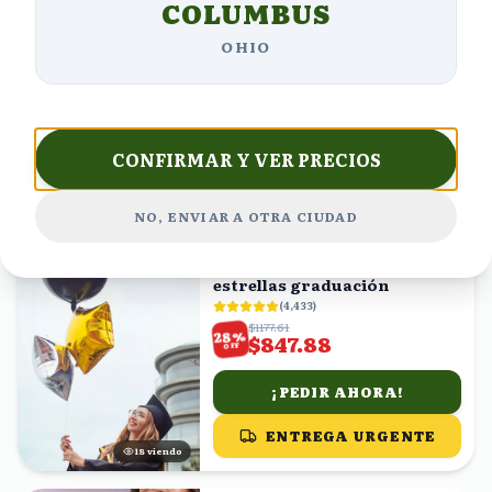
COLUMBUS
15 Rosas blancas en caja Paz
(
4,717
)
OHIO
$1112.68
%
29
$790.00
OFF
¡PEDIR AHORA!
CONFIRMAR Y VER PRECIOS
ENTREGA URGENTE
18
viendo
NO, ENVIAR A OTRA CIUDAD
ENVÍO GRATIS
Globo esfera negro y
estrellas graduación
(
4,433
)
$1177.61
%
28
$847.88
OFF
¡PEDIR AHORA!
ENTREGA URGENTE
19
viendo