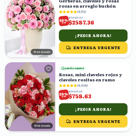
Gerberas, claveles y rosas
rosas en arreglo buchón
(
4,755
)
$3696.23
%
30
$2587.36
OFF
¡PEDIR AHORA!
ENTREGA URGENTE
20
viendo
ENVÍO GRATIS
Rosas, mini claveles rojos y
claveles rositas en ramo
(
4,628
)
$1068.49
%
29
$758.63
OFF
¡PEDIR AHORA!
ENTREGA URGENTE
19
viendo