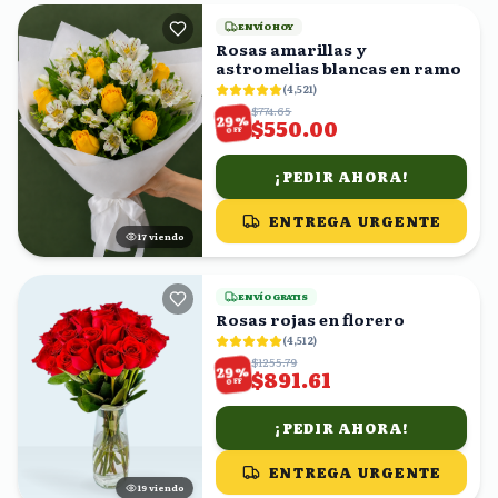
ENVÍO HOY
Rosas amarillas y
astromelias blancas en ramo
(
4,521
)
$774.65
%
29
$550.00
OFF
¡PEDIR AHORA!
ENTREGA URGENTE
16
viendo
ENVÍO GRATIS
Rosas rojas en florero
(
4,512
)
$1255.79
%
29
$891.61
OFF
¡PEDIR AHORA!
ENTREGA URGENTE
19
viendo