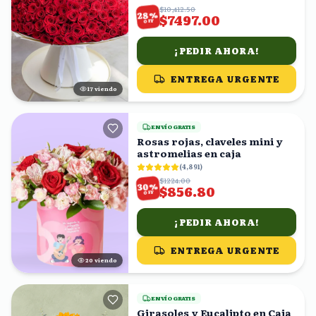
$10,412.50
%
28
$7497.00
OFF
¡PEDIR AHORA!
ENTREGA URGENTE
18
viendo
ENVÍO GRATIS
Rosas rojas, claveles mini y
astromelias en caja
(
4,891
)
$1224.00
%
30
$856.80
OFF
¡PEDIR AHORA!
ENTREGA URGENTE
19
viendo
ENVÍO GRATIS
Girasoles y Eucalipto en Caja