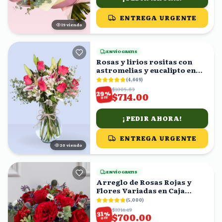
ENTREGA URGENTE
19
viendo
ENVÍO GRATIS
Rosas y lirios rositas con
astromelias y eucalipto en
florero
(
4,649
)
$1005.63
%
29
$714.00
OFF
¡PEDIR AHORA!
ENTREGA URGENTE
19
viendo
ENVÍO GRATIS
Arreglo de Rosas Rojas y
Flores Variadas en Caja
Blanca
(
5,000
)
$1014.49
%
31
$700.00
OFF