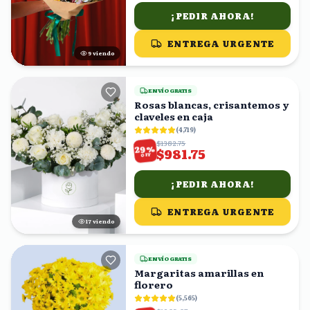
¡PEDIR AHORA!
ENTREGA URGENTE
10
viendo
ENVÍO GRATIS
Rosas blancas, crisantemos y
claveles en caja
(
4,719
)
$1382.75
%
29
$981.75
OFF
¡PEDIR AHORA!
ENTREGA URGENTE
16
viendo
ENVÍO GRATIS
Margaritas amarillas en
florero
(
5,565
)