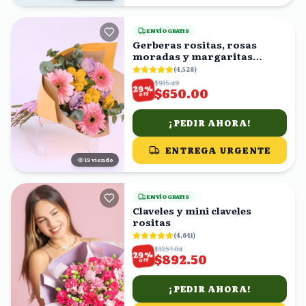
ENVÍO GRATIS
Gerberas rositas, rosas
moradas y margaritas
amarillas en ramo
(
4,528
)
$915.49
%
29
$650.00
OFF
¡PEDIR AHORA!
ENTREGA URGENTE
19
viendo
ENVÍO GRATIS
Claveles y mini claveles
rositas
(
4,641
)
$1257.04
%
29
$892.50
OFF
¡PEDIR AHORA!