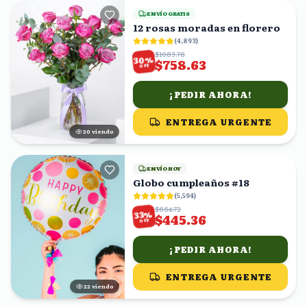
ENVÍO GRATIS
12 rosas moradas en florero
(
4,893
)
$1083.76
%
30
$758.63
OFF
¡PEDIR AHORA!
ENTREGA URGENTE
21
viendo
ENVÍO HOY
Globo cumpleaños #18
(
5,594
)
$664.72
%
33
$445.36
OFF
¡PEDIR AHORA!
ENTREGA URGENTE
23
viendo