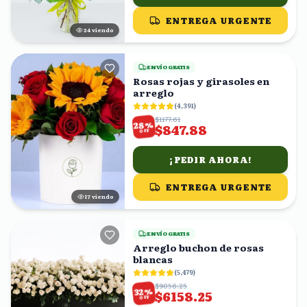
ENTREGA URGENTE
25
viendo
ENVÍO GRATIS
Rosas rojas y girasoles en
arreglo
(
4,391
)
$1177.61
%
28
$847.88
OFF
¡PEDIR AHORA!
ENTREGA URGENTE
18
viendo
ENVÍO GRATIS
Arreglo buchon de rosas
blancas
(
5,479
)
$9056.25
%
32
$6158.25
OFF