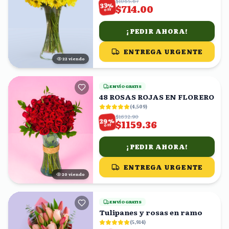
$1065.67
%
33
$714.00
OFF
¡PEDIR AHORA!
ENTREGA URGENTE
23
viendo
ENVÍO GRATIS
48 ROSAS ROJAS EN FLORERO
(
4,509
)
$1632.90
%
29
$1159.36
OFF
¡PEDIR AHORA!
ENTREGA URGENTE
21
viendo
ENVÍO GRATIS
Tulipanes y rosas en ramo
(
5,914
)