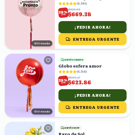
(
4,385
)
$929.69
%
28
$669.38
OFF
¡PEDIR AHORA!
ENTREGA URGENTE
16
viendo
ENVÍO GRATIS
Globo esfera amor
(
4,358
)
$866.47
%
28
$623.86
OFF
¡PEDIR AHORA!
ENTREGA URGENTE
16
viendo
ENVÍO HOY
Rayo de Sol