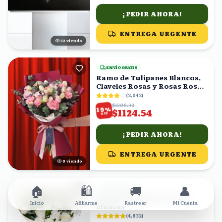
¡PEDIR AHORA!
ENTREGA URGENTE
22
viendo
ENVÍO GRATIS
Ramo de Tulipanes Blancos,
Claveles Rosas y Rosas Rosas
con Eucalipto
(
2,042
)
$1388.32
%
19
$1124.54
OFF
¡PEDIR AHORA!
ENTREGA URGENTE
6
viendo
🏠
🛍️
🚚
👤
ENVÍO GRATIS
Ramo de claveles y rosas
Inicio
Afiliarme
Rastrear
Mi Cuenta
blancas
(
4,832
)