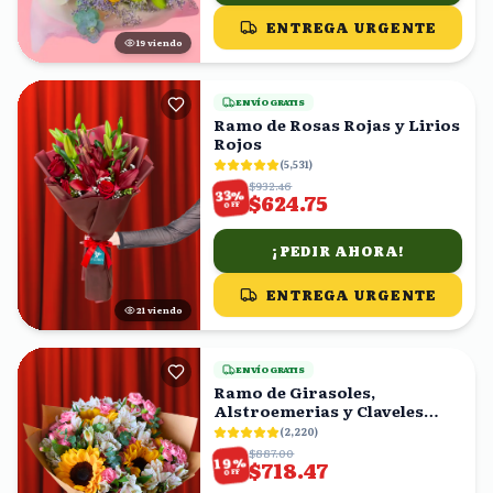
ENTREGA URGENTE
18
viendo
ENVÍO GRATIS
Ramo de Rosas Rojas y Lirios
Rojos
(
5,531
)
$932.46
%
33
$624.75
OFF
¡PEDIR AHORA!
ENTREGA URGENTE
22
viendo
ENVÍO GRATIS
Ramo de Girasoles,
Alstroemerias y Claveles
Rosas
(
2,220
)
$887.00
%
19
$718.47
OFF