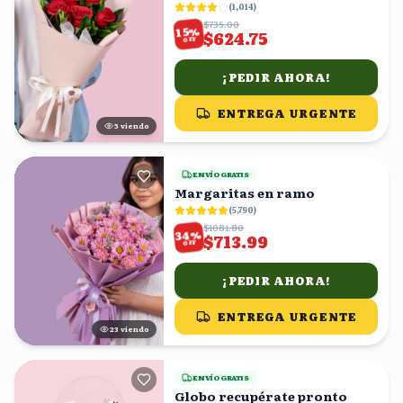
(
1,014
)
$735.00
%
15
$624.75
OFF
¡PEDIR AHORA!
ENTREGA URGENTE
4
viendo
ENVÍO GRATIS
Margaritas en ramo
(
5,790
)
$1081.80
%
34
$713.99
OFF
¡PEDIR AHORA!
ENTREGA URGENTE
22
viendo
ENVÍO GRATIS
Globo recupérate pronto