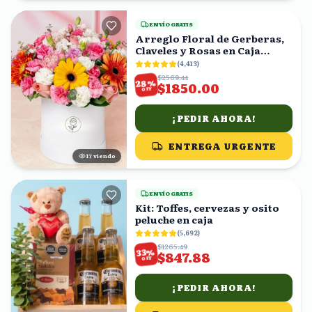
ENVÍO GRATIS
Arreglo Floral de Gerberas,
Claveles y Rosas en Caja
Blanca
(
4,413
)
$2569.44
%
28
$1850.00
OFF
¡PEDIR AHORA!
ENTREGA URGENTE
17
viendo
ENVÍO GRATIS
Kit: Toffes, cervezas y osito
peluche en caja
(
5,692
)
$1265.49
%
33
$847.88
OFF
¡PEDIR AHORA!