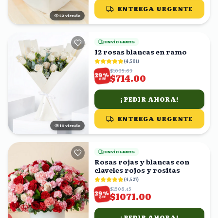
ENTREGA URGENTE
22
viendo
ENVÍO GRATIS
12 rosas blancas en ramo
(
4,501
)
$1005.63
%
29
$714.00
OFF
¡PEDIR AHORA!
ENTREGA URGENTE
15
viendo
ENVÍO GRATIS
Rosas rojas y blancas con
claveles rojos y rositas
(
4,527
)
$1508.45
%
29
$1071.00
OFF
¡PEDIR AHORA!